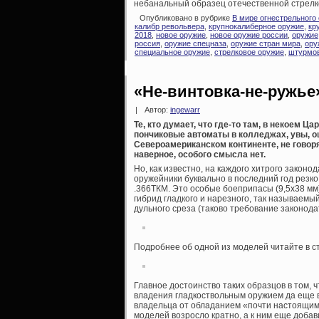
небанальный образец отечественной стрелк
Опубликовано в рубрике
В мире огнестрельного
калибр револьвера
,
крупнокалиберное оружие
,
кр
2018
,
новое оружие
,
новое оружие россии
,
оружие
россия
,
оружие спецназа
,
оружие стран мира
,
ору
специальное оружие
,
стрелковое оружие
,
штурмов
«Не-винтовка-не-ружье
|
Автор:
ingewarr
Те, кто думает, что где-то там, в некоем 
пончиковые автоматы в колледжах, увы, о
Североамериканском континенте, не говор
наверное, особого смысла нет.
Но, как известно, на каждого хитрого законо
оружейники буквально в последний год резко 
.366ТКМ. Это особые боеприпасы (9,5х38 мм)
гибрид гладкого и нарезного, так называемы
дульного среза (таково требование законода
Подробнее об одной из моделей читайте в с
Главное достоинство таких образцов в том, 
владения гладкоствольным оружием да еще в
владельца от обладанием «почти настоящим 
моделей возросло кратно, а к ним еще добав