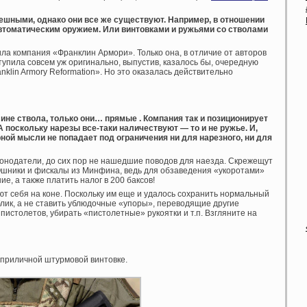
шными, однако они все же существуют. Например, в отношении
 автоматическим оружием. Или винтовками и ружьями со стволами
ила компания «Франклин Армори». Только она, в отличие от авторов
упила совсем уж оригинально, выпустив, казалось бы, очередную
klin Armory Reformation». Но это оказалась действительно
ине ствола, только они… прямые . Компания так и позиционирует
. А поскольку нарезы все-таки наличествуют — то и не ружье. И,
ной мысли не попадает под ограничения ни для нарезного, ни для
конодатели, до сих пор не нашедшие поводов для наезда. Скрежещут
Ошники и фискалы из Минфина, ведь для обзаведения «укоротами»
, а также платить налог в 200 баксов!
т себя на коне. Поскольку им еще и удалось сохранить нормальный
лик, а не ставить ублюдочные «упоры», переводящие другие
истолетов, убирать «пистолетные» рукоятки и т.п. Взгляните на
т приличной штурмовой винтовке.