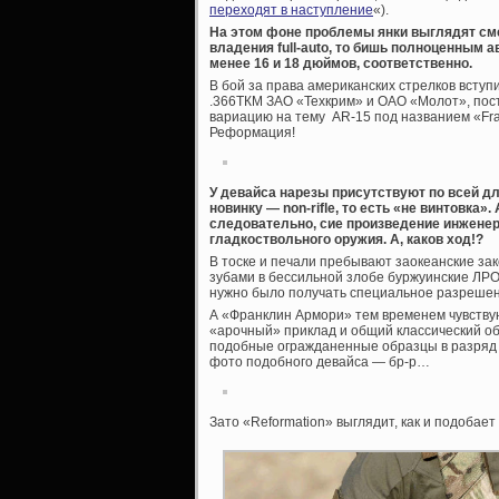
переходят в наступление
«).
На этом фоне проблемы янки выглядят сме
владения full-auto, то бишь полноценным
менее 16 и 18 дюймов, соответственно.
В бой за права американских стрелков вступ
.366ТКМ ЗАО «Техкрим» и ОАО «Молот», пост
вариацию на тему AR-15 под названием «Fran
Реформация!
У девайса нарезы присутствуют по всей дл
новинку — non-rifle, то есть «не винтовка»
следовательно, сие произведение инженер
гладкоствольного оружия. А, каков ход!?
В тоске и печали пребывают заокеанские за
зубами в бессильной злобе буржуинские ЛР
нужно было получать специальное разрешение
А «Франклин Армори» тем временем чувствую
«арочный» приклад и общий классический об
подобные огражданенные образцы в разряд п
фото подобного девайса — бр-р…
Зато «Reformation» выглядит, как и подобае