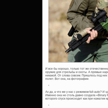
И все бы хорошо, только тот же отечественн
оружие для стрельбы и охоты. А прямые на
никакой. От слова совсем. Пришлось под ни
полет. Вот она, на фотографии.
Ах да, а что же у нас с режимом full-auto? И
Именно она не столь давно создала «Binary F
которого спуск происходит как при нажатии кр