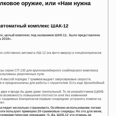
лковое оружие, или «Нам нужна
втоматный комплекс ШАК-12
ее, целый комплекс под названием ШАК-12, было представлено
a 2018».
з собственно автомата АШ-12 (на фото вверху) и спецбоеприпасов
ьзы серии СП-130 для крупнокалиберного снайперского комплекса
пользованы укороченные пули.
12А массой порядка 7 граммов выдает сверхзвуковые скорости,
ке и предназначены для работы с глушителем. Есть еще бронебойный
 двух и вроде бы даже даже трехпульный. То ли разработчиков (ЦКИБ
ала возможность повышения плотности огня без изменения
но тандемных боеприпасов первым «снарядом» устранять помехи на
лет.
ыглядит несколько странновато. Особенно использование легких
логи пользуют примерно 20-граммовые снаряды. Но это для меня,
ртеррористических операциях :)). Да, ШАК-12 это отнюдь не