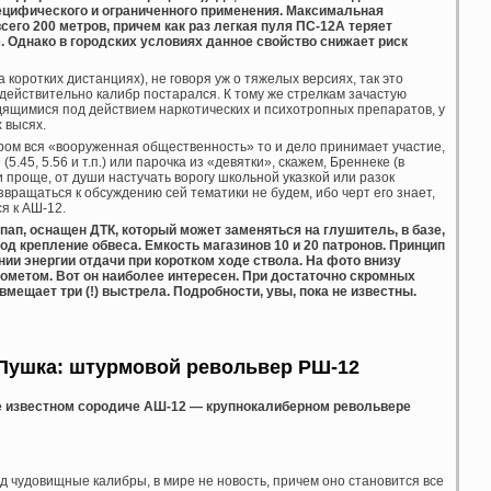
пецифического и ограниченного применения. Максимальная
его 200 метров, причем как раз легкая пуля ПС-12А теряет
 Однако в городских условиях данное свойство снижает риск
а коротких дистанциях), не говоря уж о тяжелых версиях, так это
действительно калибр постарался. К тому же стрелкам зачастую
дящимися под действием наркотических и психотропных препаратов, у
х высях.
ором вся «вооруженная общественность» то и дело принимает участие,
5.45, 5.56 и т.п.) или парочка из «девятки», скажем, Бреннеке (в
 проще, от души настучать ворогу школьной указкой или разок
вращаться к обсуждению сей тематики не будем, ибо черт его знает,
я к АШ-12.
ап, оснащен ДТК, который может заменяться на глушитель, в базе,
од крепление обвеса. Емкость магазинов 10 и 20 патронов. Принцип
ии энергии отдачи при коротком ходе ствола. На фото внизу
ометом. Вот он наиболее интересен. При достаточно скромных
мещает три (!) выстрела. Подробности, увы, пока не известны.
Пушка: штурмовой револьвер РШ-12
ее известном сородиче АШ-12 — крупнокалиберном револьвере
д чудовищные калибры, в мире не новость, причем оно становится все