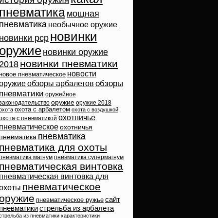
пневматика
мощная
пневматика
необычное оружие
новинки
новинки pcp
оружие
новинки оружие
новинки пневматики
2018
новости
новое пневматическое
обзоры
оружие
обзоры арбалетов
пневматики
оружейное
оружие
законодательство
оружие 2018
охота с арбалетом
охота
охота с воздушкой
охотничье
охота с пневматикой
пневматическое
охотничья
пневматика
пневматика
пневматика для охоты
пневматика магнум
пневматика супермагнум
пневматическая винтовка
пневматическая винтовка для
пневматическое
охоты
оружие
сайт
пневматическое ружье
пневматики
стрельба из арбалета
стрельба из пневматики
характеристики