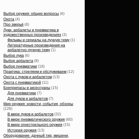
Статьи, обзоры
Выбор оружия: общие вопросы
(6)
Охота
(4)
Про зверьё
(6)
Луки. арбалеты и пневматика в
художественных произведениях
(3)
Фильмы и сериалы на лучную тему
(1)
Литературные произведения на
арбалетно-лучную тему
(1)
Выбор лука
(6)
Выбор арбалета
(8)
Выбор пневматики
(18)
Практика: стреляем и обслуживаем
(12)
Охота с луком и арбалетом
(13)
Охота с пневматикой
(11)
Боеприпасы и аксессуары
(15)
Для пневматики
(7)
Для луков и арбалетов
(7)
Мир оружия: новости, события, обзоры
(126)
В мире луков и арбалетов
(32)
В мире пневматического оружия
(60)
В мире огнестрельного оружия
(15)
История оружия
(13)
Оборудование: дачный тир, мишени,