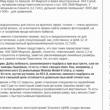
Mag когда-то пришли .44 Magnum и вовсе монструозные .454 Casull,
ра, ярчайшим представителем которого стал .500 S&W Magnum. У
 мощным на планете (12,7х41), дульная энергия превышает 3000 Дж!
 500» , для сравнения.
едназначены для охоты на крупного зверя, точнее — очень крупного.
ругой вопрос, но в интернете можно найти немало фотографий, на
» и трофеями вроде капского буйвола.
о именно стрелковое оружие, пусть и предназначенное не для
ступлении, а для спецопераций, как, собственно, и ШАК-12. И
ость переделанный крупнокалиберный патрон 12,7х55.
ком много. Можно представить, что при таких характеристиках
е .500 S&W Magnum. Девайс, понятно, тяжеленький, около 2,2 кг,
т глушитель и приклад, заметно увеличивающие линейные размеры.
я и нижняя планки Пикатинни. Но это все ладно…
ию. Дабы избежать закономерного подброса при выстреле, сам он
 каморы барабана, то есть ствол смещен вниз. Как, например, у
атического (!) револьвера Mateba Model 6 Unica, а также
стати, шутки шутками, но 651-й, конечно, никакого подброса не
ти и смешной цене отличается довольно высокой точностью.
едения о РШ-12 закрыты, даже сторонние специалисты-оружейники
О как! Судя по некоторым заметным деталям, барабан может как
 и затем выдвигаться вперед и разворачиваться вертикально. То есть
схемы, включая «переломную» (разъемную раму), как у многих Смит-
фишки» с быстросъемным барабаном.
о можно сказать: конструкторами Тульского ЦКИБ создан весьма