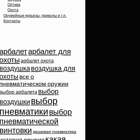
Оптика
Охота
Оружейные курьезы, приколы и т.п.
Контакты
Облако тэгов
арбалет
арбалет для
охоты
арбалет охота
воздушка
воздушка для
охоты
все о
пневматическом оружии
выбор
выбор арбалета
выбор
воздушки
пневматики
выбор
пневматической
винтовки
дешевая пневматика
какая
история оружия