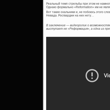
Реальный темп стрельбы при этом не намног
Однако формально «Reformation» им не явля
Вот такие охальники и, не побоюсь этого сло
Невада. Росгвардии на них нету…
В заключение — видеоролик о возможностях «
выступает не «Реформация», а одна из пр