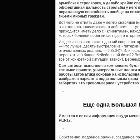
армейская стрелковка, а девайс крайне с
эффективная дальность стрельбы у него вс
поражающую способность вообще на сотке.
гибели мирных граждан.
Вот чего не отнять даже у легких снарядов (н
высокого останавливающего действия — тут 
приходится иметь дело с «клиентами», нахо
которых болевой порог витает где-то в горни
И здесь вновь всплывает давний спор, в кот
— что лучше, десять выстрелов из «пятерки» (
отечественных реалиях — 9,3х64)? Или, если
переехать по башне бейсбольной битой? Воз
все от конкретной ситуации зависит. Вернемс
Сам автомат выполнен в компоновке булл-п
как ныне принято, универсальные планки п
работы автоматики основан на использован
изображен вариант с подствольным гранат
габаритах это «револьверное» устройство в
Еще одна Большая 
Имеется в сети и информация о куда мен
РШ-12.
Собственно, подобное оружие, созданное по