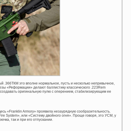
ый .366ТКМ это вполне нормальное, пусть и несколько непривычное,
резы «Реформации» делают баллистику классического .223Rem
х создавать оригинальную пулю с оперением, стабилизирующим ее
 здесь «Franklin Armory» проявила незаурядную сообразительность.
ire System», или «Систему двойного огня». Проще говоря, это УСМ, у
ючка, так и при его отпускании.