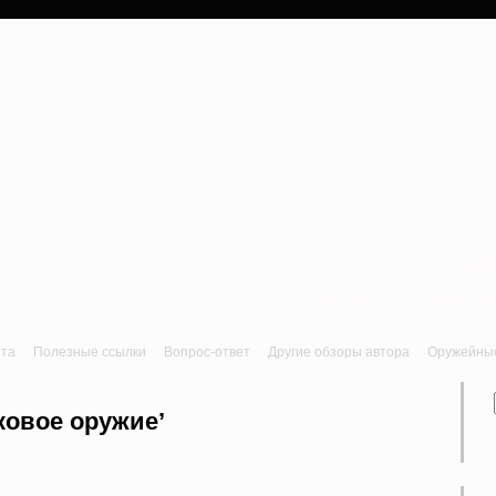
a
Лук, арбалет, пне
йта
Полезные ссылки
Вопрос-ответ
Другие обзоры автора
Оружейные 
ковое оружие’