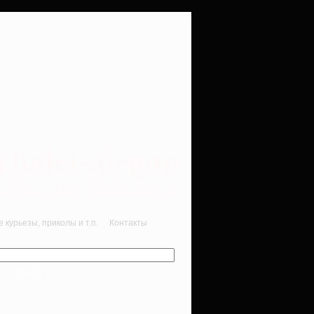
rbalet-airgun
вматика для начинающих
курьезы, приколы и т.п.
Контакты