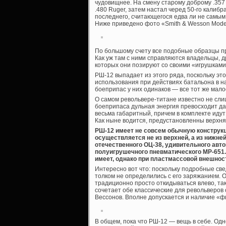
чудовищнее. На смену старому доброму .357 
.480 Ruger, затем настал черед 50-го калиб
последнего, считающегося едва ли не самым
Ниже приведено фото «Smith & Wesson Model
По большому счету все подобные образцы пр
Как уж там с ними справляются владельцы, д
которых они позируют со своими «игрушками
РШ-12 выпадает из этого ряда, поскольку эт
использования при действиях батальона в на
боеприпас у них одинаков — все тот же мал
О самом револьвере-титане известно не слиш
боеприпаса дульная энергия превосходит даж
весьма габаритный, причем в комплекте иду
Как ныне водится, предустановленны верхня
РШ-12 имеет не совсем обычную конструкц
осуществляется не из верхней, а из нижней
отечественного ОЦ-38, удивительного автом
полуигрушечного пневматического МР-651. К
имеет, однако при пластмассовой внешнос
Интересно вот что: поскольку подробные св
толком не определились с его заряжанием. 
традиционно просто откидываться влево, так
сочетает обе классические для револьверов 
Вессонов. Вполне допускается и наличие «
В общем, пока что РШ-12 — вещь в себе. Одн