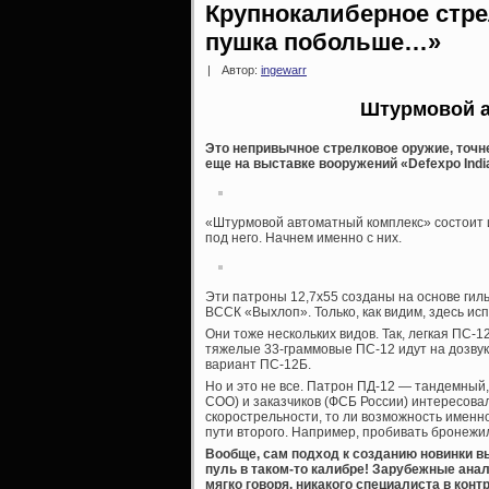
Крупнокалиберное стре
пушка побольше…»
|
Автор:
ingewarr
Штурмовой а
Это непривычное стрелковое оружие, точн
еще на выставке вооружений «Defexpo Indi
«Штурмовой автоматный комплекс» состоит и
под него. Начнем именно с них.
Эти патроны 12,7х55 созданы на основе гил
ВССК «Выхлоп». Только, как видим, здесь ис
Они тоже нескольких видов. Так, легкая ПС-
тяжелые 33-граммовые ПС-12 идут на дозву
вариант ПС-12Б.
Но и это не все. Патрон ПД-12 — тандемный,
СОО) и заказчиков (ФСБ России) интересов
скорострельности, то ли возможность имен
пути второго. Например, пробивать бронежи
Вообще, сам подход к созданию новинки в
пуль в таком-то калибре! Зарубежные ана
мягко говоря, никакого специалиста в конт