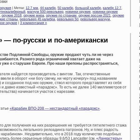
овки
 оружия
| Метки:
12.7 мм
,
44 калибр
,
50 калибр
,
большой калибр
,
калибр 12.7
,
упнокалиберный
,
магнум 500 револьвер
,
новинки оружие
,
новинки оружие
,
оружие 2018
,
оружие мира
,
оружие по странам
,
оружие россии 2021
,
оружие
жие страны
,
револьвер 45 калибра
,
револьвер 50
,
револьвер магнум
,
ое оружие
|
3 комментария »
» — по-русски и по-американски
Царстве Подлинной Свободы, оружие продают чуть ли не через
шибаются. Разного рода ограничений хватает даже на
я уже о старушке Европе. Про наши препоны распространяться,
дателя найдется производитель с винтом . Так, отечественные
ввели в оборот «ни богу свечку, ни черту кочергу» под названием
 и созданное под них оружие, ствол которого представляет из себя
й и давно известный «парадокс». То есть не далее 140 миллиметров от
тельства) начинается участок с нарезами.
татье
«Карабин ВПО-208 — нестандартный «парадокс»
.
что для получения на них разрешения не требуется пятилетнего стажа
озможность легального релоадинга патронов. Ну, и плюс радость
карабином». Неудивительно, что в 2018 году количество подобных
ились более серьезные образцы 9,6/53 Lancaster (см.
«Ланкастеры»