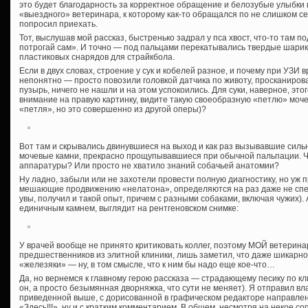
это будет благодарность за корректное обращение и белозубые улыбки п
«выездного» ветеринара, к которому как-то обращался по не слишком се
попросил приехать.
Тот, выслушав мой рассказ, быстренько задрал у пса хвост, что-то там п
потрогай сам». И точно — под пальцами перекатывались твердые шарик
пластиковых снарядов для страйкбола.
Если в двух словах, строение у сук и кобелей разное, и почему при УЗИ в
непонятно — просто повозили головкой датчика по животу, просканиров
пузырь, ничего не нашли и на этом успокоились. Для суки, наверное, эт
внимание на правую картинку, видите такую своеобразную «петлю» мочеи
«петля», но это совершенно из другой оперы)?
Вот там и скрывались двинувшиеся на выход и как раз вызывавшие сил
мочевые камни, прекрасно прощупывавшиеся при обычной пальпации. Чт
аппаратуры? Или просто не хватило знаний собачьей анатомии?
Ну ладно, забыли или не захотели провести полную диагностику, но уж 
мешающие продвижению «нелатона», определяются на раз даже не спе
увы, получил и такой опыт, причем с разными собаками, включая чужих). 
единичным камнем, выглядит на рентгеновском снимке:
У врачей вообще не принято критиковать коллег, поэтому МОЙ ветеринар
предшественников из элитной клиники, лишь заметил, что даже шикарно
«железяки» — ну, в том смысле, что к ним бы надо еще кое-что…
Да, но вернемся к главному герою рассказа — страдающему песику по кл
он, а просто безымянная дворняжка, что сути не меняет). Я отправил вл
приведенной выше, с дорисованной в графическом редакторе направле
«Здесь!!!», ну и с кратким комментарием. В общем, несмотря на некое с