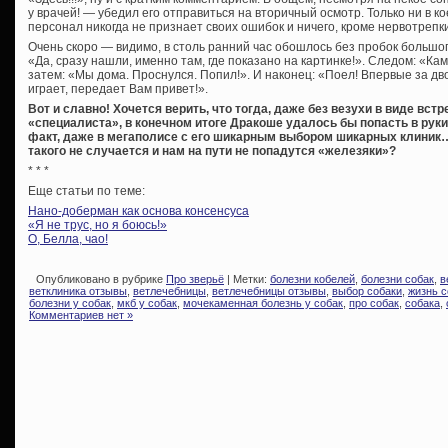
у врачей! — убедил его отправиться на вторичный осмотр. Только ни в ко
персонал никогда не признает своих ошибок и ничего, кроме нервотрепки
Очень скоро — видимо, в столь ранний час обошлось без пробок больш
«Да, сразу нашли, именно там, где показано на картинке!». Следом: «Ка
затем: «Мы дома. Проснулся. Попил!». И наконец: «Поел! Впервые за дво
играет, передает Вам привет!».
Вот и славно! Хочется верить, что тогда, даже без везухи в виде вст
«специалиста», в конечном итоге Дракоше удалось бы попасть в руки
факт, даже в мегаполисе с его шикарным выбором шикарных клиник… 
такого не случается и нам на пути не попадутся «железяки»?
* * *
Еще статьи по теме:
Нано-доберман как основа консенсуса
«Я не трус, но я боюсь!»
О, Белла, чао!
Опубликовано в рубрике
Про зверьё
| Метки:
болезни кобелей
,
болезни собак
,
в
ветклиника отзывы
,
ветлечебницы
,
ветлечебницы отзывы
,
выбор собаки
,
жизнь с
болезни у собак
,
мкб у собак
,
мочекаменная болезнь у собак
,
про собак
,
собака
,
Комментариев нет »