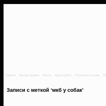
Главная
Выбор оружия
Охота
Карта сайта
Полезные ссылки
В
Записи с меткой ‘мкб у собак’