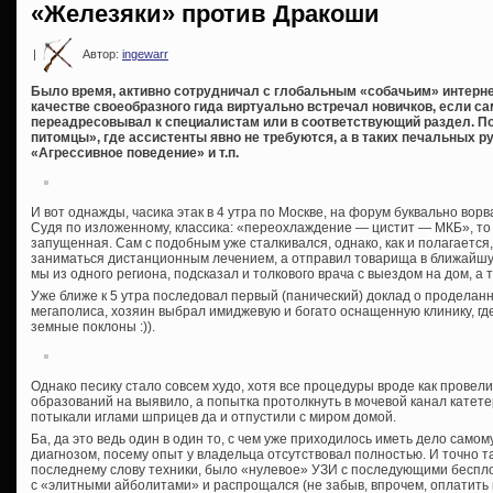
«Железяки» против Дракоши
|
Автор:
ingewarr
Было время, активно сотрудничал с глобальным «собачьим» интерн
качестве своеобразного гида виртуально встречал новичков, если сам
переадресовывал к специалистам или в соответствующий раздел. По
питомцы», где ассистенты явно не требуются, а в таких печальных ру
«Агрессивное поведение» и т.п.
И вот однажды, часика этак в 4 утра по Москве, на форум буквально вор
Судя по изложенному, классика: «переохлаждение — цистит — МКБ», то
запущенная. Сам с подобным уже сталкивался, однако, как и полагается
заниматься дистанционным лечением, а отправил товарища в ближайшу
мы из одного региона, подсказал и толкового врача с выездом на дом, а 
Уже ближе к 5 утра последовал первый (панический) доклад о проделанн
мегаполиса, хозяин выбрал имиджевую и богато оснащенную клинику, где
земные поклоны :)).
Однако песику стало совсем худо, хотя все процедуры вроде как провели.
образований на выявило, а попытка протолкнуть в мочевой канал катете
потыкали иглами шприцев да и отпустили с миром домой.
Ба, да это ведь один в один то, с чем уже приходилось иметь дело само
диагнозом, посему опыт у владельца отсутствовал полностью. И точно т
последнему слову техники, было «нулевое» УЗИ с последующими беспл
с «элитными айболитами» и распрощался (не забыв, впрочем, оплатить вк