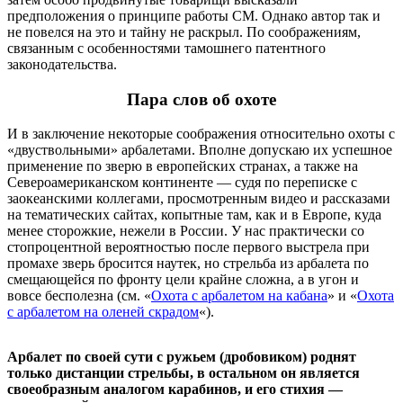
предположения о принципе работы СМ. Однако автор так и
не повелся на это и тайну не раскрыл. По соображениям,
связанным с особенностями тамошнего патентного
законодательства.
Пара слов об охоте
И в заключение некоторые соображения относительно охоты с
«двуствольными» арбалетами. Вполне допускаю их успешное
применение по зверю в европейских странах, а также на
Североамериканском континенте — судя по переписке с
заокеанскими коллегами, просмотренным видео и рассказами
на тематических сайтах, копытные там, как и в Европе, куда
менее сторожкие, нежели в России. У нас практически со
стопроцентной вероятностью после первого выстрела при
промахе зверь бросится наутек, но стрельба из арбалета по
смещающейся по фронту цели крайне сложна, а в угон и
вовсе бесполезна (см. «
Охота с арбалетом на кабана
» и «
Охота
с арбалетом на оленей скрадом
«).
Арбалет по своей сути с ружьем (дробовиком) роднят
только дистанции стрельбы, в остальном он является
своеобразным аналогом карабинов, и его стихия —