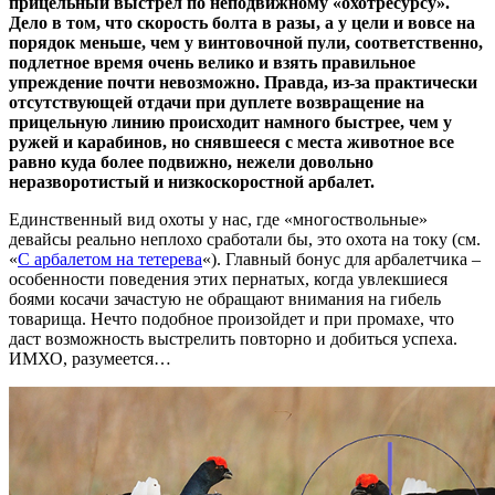
прицельный выстрел по неподвижному «охотресурсу».
Дело в том, что скорость болта в разы, а у цели и вовсе на
порядок меньше, чем у винтовочной пули, соответственно,
подлетное время очень велико и взять правильное
упреждение почти невозможно. Правда, из-за практически
отсутствующей отдачи при дуплете возвращение на
прицельную линию происходит намного быстрее, чем у
ружей и карабинов, но снявшееся с места животное все
равно куда более подвижно, нежели довольно
неразворотистый и низкоскоростной арбалет.
Единственный вид охоты у нас, где «многоствольные»
девайсы реально неплохо сработали бы, это охота на току (см.
«
С арбалетом на тетерева
«). Главный бонус для арбалетчика –
особенности поведения этих пернатых, когда увлекшиеся
боями косачи зачастую не обращают внимания на гибель
товарища. Нечто подобное произойдет и при промахе, что
даст возможность выстрелить повторно и добиться успеха.
ИМХО, разумеется…