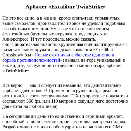
Арбалет «Excalibur TwinStrike»
Но это все кино, а в жизни, кроме опять-таки упомянутых
выше самоделок, производители вовсе не уделяли подобным
разработкам внимания. Ну разве что за исключением
фэнтезийных брутальных игрушек, продающихся на
Алиэкспресс. И тут подоспела, можно сказать,
сногсшибательная новость: крупнейшая специализирующаяся
на метательном оружии канадская компания «Excalibur
Crossbow» (см «
Новые охотничьи арбалеты: единство и
борьба противоположностей
«) выдала на-гора уникальный и,
как видите, заслуживший отдельного мини-обзора, арбалет
«
TwinStrike
«.
Все верно — как и следует из названия, это действительно
«арбалет-двустволка»! Причем не игрушечный, а реально
охотничий, с соответствующими ТТХ (скоростные показатели
составляют 360 fps, или 110 метров в секунду, чего достаточно
для охоты на любого зверя).
На сегодняшний день это единственный серийный арбалет,
способный за доли секунды произвести два выстрела подряд.
Разработчики не стали особо мудрить и оснастили его СМ с