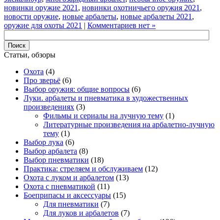
новинки оружие 2021
,
новинки охотничьего оружия 2021
,
новости оружие
,
новые арбалеты
,
новые арбалеты 2021
,
оружие для охоты 2021
|
Комментариев нет »
Статьи, обзоры
Охота
(4)
Про зверьё
(6)
Выбор оружия: общие вопросы
(6)
Луки. арбалеты и пневматика в художественных
произведениях
(3)
Фильмы и сериалы на лучную тему
(1)
Литературные произведения на арбалетно-лучную
тему
(1)
Выбор лука
(6)
Выбор арбалета
(8)
Выбор пневматики
(18)
Практика: стреляем и обслуживаем
(12)
Охота с луком и арбалетом
(13)
Охота с пневматикой
(11)
Боеприпасы и аксессуары
(15)
Для пневматики
(7)
Для луков и арбалетов
(7)