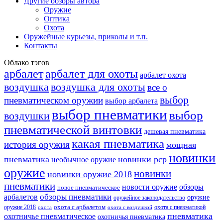
Другие обзоры автора
Оружие
Оптика
Охота
Оружейные курьезы, приколы и т.п.
Контакты
Облако тэгов
арбалет
арбалет для охоты
арбалет охота
воздушка
воздушка для охоты
все о
выбор
пневматическом оружии
выбор арбалета
выбор пневматики
выбор
воздушки
пневматической винтовки
дешевая пневматика
какая пневматика
история оружия
мощная
новинки
пневматика
новинки pcp
необычное оружие
оружие
новинки
новинки оружие 2018
пневматики
новости оружие
обзоры
новое пневматическое
обзоры пневматики
арбалетов
оружие
оружейное законодательство
оружие 2018
охота с арбалетом
охота с пневматикой
охота
охота с воздушкой
пневматика
охотничье пневматическое
охотничья пневматика