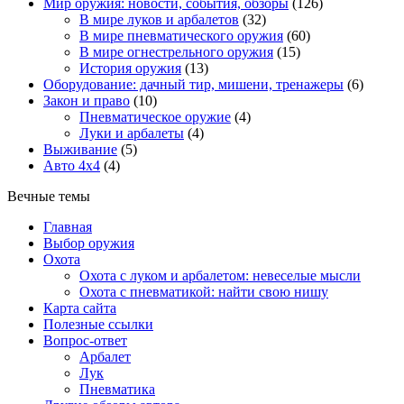
Мир оружия: новости, события, обзоры
(126)
В мире луков и арбалетов
(32)
В мире пневматического оружия
(60)
В мире огнестрельного оружия
(15)
История оружия
(13)
Оборудование: дачный тир, мишени, тренажеры
(6)
Закон и право
(10)
Пневматическое оружие
(4)
Луки и арбалеты
(4)
Выживание
(5)
Авто 4х4
(4)
Вечные темы
Главная
Выбор оружия
Охота
Охота с луком и арбалетом: невеселые мысли
Охота с пневматикой: найти свою нишу
Карта сайта
Полезные ссылки
Вопрос-ответ
Арбалет
Лук
Пневматика