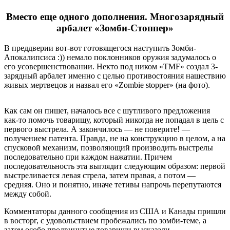
Вместо еще одного дополнения. Многозарядный
арбалет «Зомби-Стоппер»
В преддверии вот-вот готовящегося наступить Зомби-
Апокалипсиса :)) немало поклонников оружия задумалось о
его усовершенствовании. Некто под ником «TMF» создал 3-
зарядный арбалет именно с целью противостояния нашествию
живых мертвецов и назвал его «Zombie stopper» (на фото).
Как сам он пишет, началось все с шутливого предложения
как-то помочь товарищу, который никогда не попадал в цель с
первого выстрела. А закончилось — не поверите! —
получением патента. Правда, не на конструкцию в целом, а на
спусковой механизм, позволяющий производить выстрелы
последовательно при каждом нажатии. Причем
последовательность эта выглядит следующим образом: первой
выстреливается левая стрела, затем правая, а потом —
средняя. Оно и понятно, иначе тетивы напрочь перепутаются
между собой.
Комментаторы данного сообщения из США и Канады пришли
в восторг, с удовольствием пробежались по зомби-теме, а
затем особо продвинутые товарищи высказали