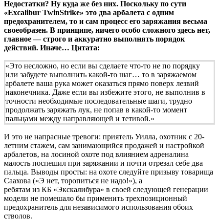
Недостатки? Ну куда же без них. Поскольку по сути
«Excalibur TwinStrike» это два арбалета с одним
предохранителем, то и сам процесс его заряжания весьма
своеобразен. В принципе, ничего особо сложного здесь нет,
главное — строго и аккуратно выполнять порядок
действий. Иначе… Цитата:
«Это несложно, но если вы сделаете что-то не по порядку
или забудете выполнить какой-то шаг… то в заряжаемом
арбалете ваша рука может оказаться прямо поверх лезвий
наконечника. Даже если вы избежите этого, не выполнив в
точности необходимые последовательные шаги, трудно
продолжать заряжать лук, не попав в какой-то момент
пальцами между направляющей и тетивой.»
И это не напрасные тревоги: приятель Уилла, охотник с 20-
летним стажем, сам занимающийся продажей и настройкой
арбалетов, на лосиной охоте под влиянием адреналина
малость поспешил при заряжании и почти отрезал себе два
пальца. Выводы просты: на охоте следуйте призыву товарища
Саахова («Э нет, торопиться не надо!»), а
ребятам из КБ «Экскалибура» в своей следующей генерации
модели не помешало бы применить трехпозиционный
предохранитель для независимого использования обоих
стволов.