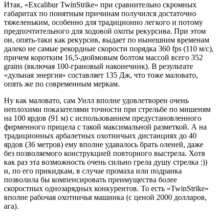
Итак, «Excalibur TwinStrike» при сравнительно скромных
габаритах по понятным причинам получился достаточно
тяжеленьким, особенно для традиционно легкого и потому
предпочтительного для ходовой охоты рекурсива. При этом
он, опять-таки как рекурсив, выдает по нынешним временам
далеко не самые рекордные скорости порядка 360 fps (110 м/с),
причем коротким 16,5-дюймовым болтом массой всего 352
grains (включая 100-грановый наконечник). В результате
«дульная энергия» составляет 135 Дж, что тоже маловато,
опять же по современным меркам.
Ну как маловато, сам Уилл вполне удовлетворен очень
неплохими показателями точности при стрельбе по мишеням
на 100 ярдов (91 м) с использованием предустановленного
фирменного прицела с такой максимальной разметкой. А на
традиционных арбалетных охотничьих дистанциях до 40
ярдов (36 метров) ему вполне удавалось брать оленей, даже
без позволяемого конструкцией повторного выстрела. Хотя
как раз эта возможность очень сильно грела душу стрелка :))
и, по его прикидкам, в случае промаха или подранка
позволила бы компенсировать преимущества более
скоростных однозарядных конкурентов. То есть «TwinStrike»
вполне рабочая охотничья машинка (с ценой 2000 долларов,
ага).