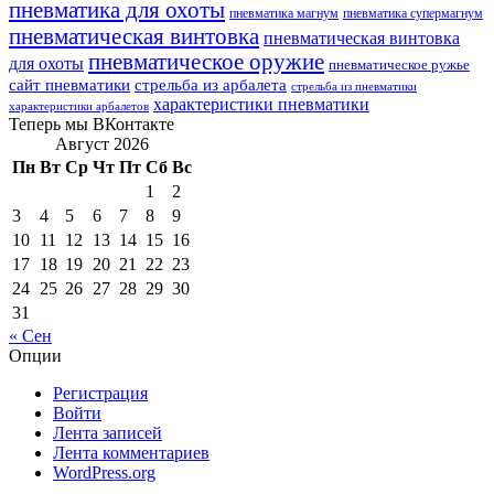
пневматика для охоты
пневматика магнум
пневматика супермагнум
пневматическая винтовка
пневматическая винтовка
пневматическое оружие
для охоты
пневматическое ружье
сайт пневматики
стрельба из арбалета
стрельба из пневматики
характеристики пневматики
характеристики арбалетов
Теперь мы ВКонтакте
Август 2026
Пн
Вт
Ср
Чт
Пт
Сб
Вс
1
2
3
4
5
6
7
8
9
10
11
12
13
14
15
16
17
18
19
20
21
22
23
24
25
26
27
28
29
30
31
« Сен
Опции
Регистрация
Войти
Лента записей
Лента комментариев
WordPress.org