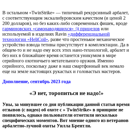
В остальном «TwinStrike» — типичный рекурсивный арбалет,
с соответствующим экскалибуровским качеством (и ценой 2
200 долларов), но без каких-либо современных фишек, вроде
гарминовских «самонаводящихся» :)) прицелов
или
используемой в изделиях Ravin
«дифференциальной
технологии «HeliCoil»
, разве что простенькое механическое
устройство взвода тетивы присутствует в комплектации. Да в
общем-то и не надо ему всех этих нано-технологий, арбалет и
без них в ближайшее время останется уникумом в мире
серийного охотничьего метательного оружия. Именно
серийного, поскольку даже в наш смартфонный век немало
еще на земле настоящих рукастых и головастых мастеров.
Дополнение, сентябрь 2023 года
«Э нет, торопиться не надо!»
Увы, за минувшее со дня публикации данной статьи время
отзывов (с видео) об охоте с » TwinStrike» в принципе не
появилось, однако пользователи отметили несколько
специфических моментов. Вот мнение одного из ветеранов
арбалетно-лучной охоты Уилла Брентли.