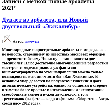
Записи с меткой ‘новые арбалеты
2021’
Дуплет из арбалета, или Новый
двуствольный «Экскалибур»
|
Автор:
ingewarr
Многозарядные скорострельные арбалеты в мире далеко
не новость, старейшему из известных массовых образцов
— древнекитайскому Чо-ко-ну — так и вовсе за две
тысячи лет. Плюс достаточно многочисленные разработки
мастеров-самодельщиков, а уж фантазии
кинематографистов на этом направлении можно только
позавидовать, вспомним хотя бы «Ван Хельсинга». В
основном упор делается на полуавтоматические и даже
автоматические устройства, однако не остаются в стороне
и заметно более простые в изготовлении и эксплуатации
своеобразные аналоги ружей-двустволок, а то и
трехстволок (на фото — кадр из фильма «Оборотень: Зверь
среди нас» 2012 года).