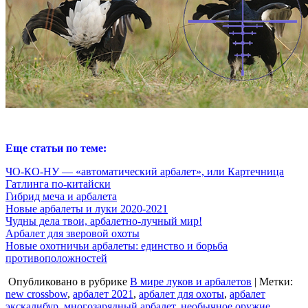
Еще статьи по теме:
ЧО-КО-НУ — «автоматический арбалет», или Картечница
Гатлинга по-китайски
Гибрид меча и арбалета
Новые арбалеты и луки 2020-2021
Чудны дела твои, арбалетно-лучный мир!
Арбалет для зверовой охоты
Новые охотничьи арбалеты: единство и борьба
противоположностей
Опубликовано в рубрике
В мире луков и арбалетов
| Метки:
new crossbow
,
арбалет 2021
,
арбалет для охоты
,
арбалет
экскалибур
,
многозарядный арбалет
,
необычное оружие
,