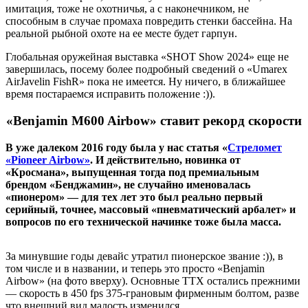
имитация, тоже не охотничья, а с наконечником, не
способным в случае промаха повредить стенки бассейна. На
реальной рыбной охоте на ее месте будет гарпун.
Глобальная оружейная выставка «SHOT Show 2024» еще не
завершилась, посему более подробный сведений о «Umarex
AirJavelin FishR» пока не имеется. Ну ничего, в ближайшее
время постараемся исправить положение :)).
«Benjamin M600 Airbow» ставит рекорд скорости
В уже далеком 2016 году была у нас статья «
Стреломет
«Pioneer Airbow»
. И действительно, новинка от
«Кросмана», выпущенная тогда под премиальным
брендом «Бенджамин», не случайно именовалась
«пионером» — для тех лет это был реально первый
серийный, точнее, массовый «пневматический арбалет» и
вопросов по его технической начинке тоже была масса.
За минувшие годы девайс утратил пионерское звание :)), в
том числе и в названии, и теперь это просто «Benjamin
Airbow» (на фото вверху). Основные ТТХ остались прежними
— скорость в 450 fps 375-грановым фирменным болтом, разве
что внешний вид малость изменился.