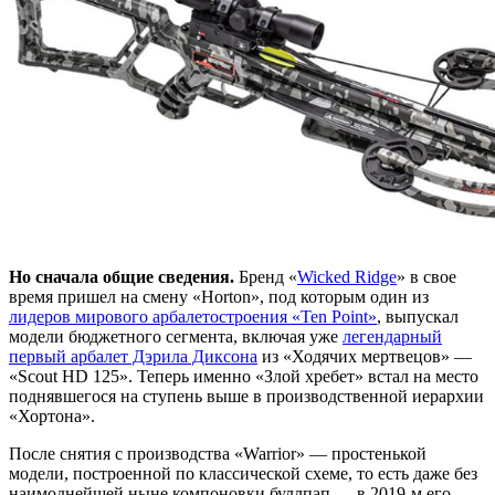
Но сначала общие сведения.
Бренд «
Wicked Ridge
» в свое
время пришел на смену «Horton», под которым один из
лидеров мирового арбалетостроения «Ten Point»
, выпускал
модели бюджетного сегмента, включая уже
легендарный
первый арбалет Дэрила Диксона
из «Ходячих мертвецов» —
«Scout HD 125». Теперь именно «Злой хребет» встал на место
поднявшегося на ступень выше в производственной иерархии
«Хортона».
После снятия с производства «Warrior» — простенькой
модели, построенной по классической схеме, то есть даже без
наимоднейшей ныне компоновки буллпап — в 2019-м его