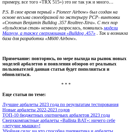
примеру, все того «TRX 515») это не так уж и много…
P.S. В свое время первый » Pioneer Airbow» был создан на
основе весьма своеобразной по экстерьеру PCP- винтовки
«Crosman Benjamin Bulldog .357 Realtree-Xtra». С тех пор
«бульдожья стая» немного разрослась, появились
модели
Магнум, а также сверхмощная «Bulldog .457»
. Так и возникла
база для разработки «M600 Airbow».
Примечание: повторюсь, по мере выхода на рынок новых
моделей арбалетов и появления обзоров от реальных
пользователей данная статья будет пополняться и
обновляться.
* * *
Еще статьи по теме:
Лучшие арбалеты 2023 года по результатам тестирования
Новые арбалеты 2022-2023 годов
ТОП-10 бюджетных охотничьих арбалетов 2023 года
Сверхкомпактные арбалеты «Ballista BAT»: ничего себе
«летучие мышки»!
Убойная сила: на что способна пневматика и арбалеты