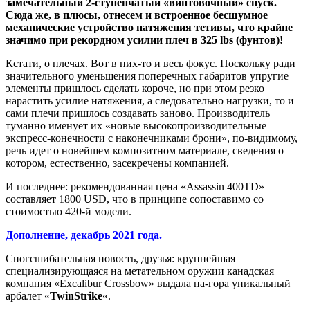
замечательный 2-ступенчатый «винтовочный» спуск.
Сюда же, в плюсы, отнесем и встроенное бесшумное
механические устройство натяжения тетивы, что крайне
значимо при рекордном усилии плеч в 325 lbs (фунтов)!
Кстати, о плечах. Вот в них-то и весь фокус. Поскольку ради
значительного уменьшения поперечных габаритов упругие
элементы пришлось сделать короче, но при этом резко
нарастить усилие натяжения, а следовательно нагрузки, то и
сами плечи пришлось создавать заново. Производитель
туманно именует их «новые высокопроизводительные
экспресс-конечности с наконечниками брони», по-видимому,
речь идет о новейшем композитном материале, сведения о
котором, естественно, засекречены компанией.
И последнее: рекомендованная цена «Assassin 400TD»
составляет 1800 USD, что в принципе сопоставимо со
стоимостью 420-й модели.
Дополнение, декабрь 2021 года.
Сногсшибательная новость, друзья: крупнейшая
специализирующаяся на метательном оружии канадская
компания «Excalibur Crossbow» выдала на-гора уникальный
арбалет «
TwinStrike
«.