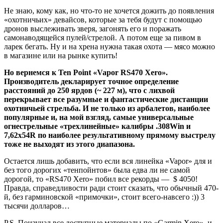
Не знаю, кому как, но что-то не хочется дожить до появления
«охотничьих» девайсов, которые за тебя будут с помощью
дронов выслеживать зверя, загонять его и поражать
самонаводящейся пулей/стрелой. А потом еще за пивом в
ларек бегать. Ну и на хрена нужна такая охота — мясо можно
в магазине или на рынке купить!
Но вернемся к Ten Point «Vapor RS470 Xero».
Производитель декларирует точное определение
расстояний до 250 ярдов (~ 227 м), что с лихвой
перекрывает все разумные и фантастические дистанции
охотничьей стрельба. И не только из арбалетов, наиболее
популярные и, на мой взгляд, самые универсальные
огнестрельные «трехлинейные» калибры .308Win и
7,62х54R по наиболее результативному прямому выстрелу
тоже не выходят из этого диапазона.
Остается лишь добавить, что если вся линейка «Vapor» для и
без того дорогих «тенпойнтов» была едва ли не самой
дорогой, то «RS470 Xero» побил все рекорды — $ 4050!
Правда, справедливости ради стоит сказать, что обычный 470-
й, без гарминовской «примочки», стоит всего-навсего :)) 3
тысячи долларов…
P.S. Поизучал все доступные материалы по «Garmin Xero», и