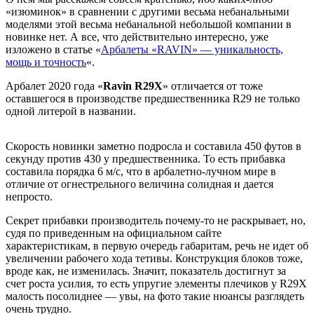
«изюминок» в сравнении с другими весьма небанальными
моделями этой весьма небанальной небольшой компании в
новинке нет. А все, что действительно интересно, уже
изложено в статье «
Арбалеты «RAVIN» — уникальность,
мощь и точность
«.
Арбалет 2020 года «
Ravin R29X
» отличается от тоже
оставшегося в производстве предшественника R29 не только
одной литерой в названии.
Скорость новинки заметно подросла и составила 450 футов в
секунду против 430 у предшественника. То есть прибавка
составила порядка 6 м/с, что в арбалетно-лучном мире в
отличие от огнестрельного величина солидная и дается
непросто.
Секрет прибавки производитель почему-то не раскрывает, но,
судя по приведенным на официальном сайте
характеристикам, в первую очередь габаритам, речь не идет об
увеличении рабочего хода тетивы. Конструкция блоков тоже,
вроде как, не изменилась. Значит, показатель достигнут за
счет роста усилия, то есть упругие элементы плечиков у R29X
малость посолиднее — увы, на фото такие нюансы разглядеть
очень трудно.