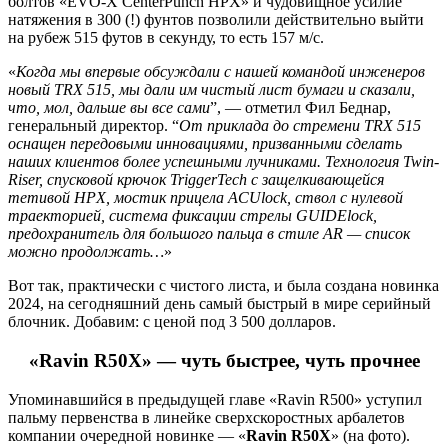
болтов «EVO-X CenterPunch HPX» и чудовищное усилие
натяжения в 300 (!) фунтов позволили действительно выйти
на рубеж 515 футов в секунду, то есть 157 м/с.
«
Когда мы впервые обсуждали с нашей командой инженеров
новый TRX 515, мы дали им чистый лист бумаги и сказали,
что, мол, дальше вы все сами
”, — отметил Фил Беднар,
генеральный директор. “
От приклада до стремени TRX 515
оснащен передовыми инновациями, призванными сделать
наших клиентов более успешными лучниками. Технология Twin-
Riser, спусковой крючок TriggerTech с защелкивающейся
тетивой HPX, мостик прицела ACUlock, ствол с нулевой
траекторией, система фиксации стрелы GUIDElock,
предохранитель для большого пальца в стиле AR — список
можно продолжать…
»
Вот так, практически с чистого листа, и была создана новинка
2024, на сегодняшний день самый быстрый в мире серийный
блочник. Добавим: с ценой под 3 500 долларов.
«Ravin R50X» — чуть быстрее, чуть прочнее
Упоминавшийся в предыдущей главе «Ravin R500» уступил
пальму первенства в линейке сверхскоростных арбалетов
компании очередной новинке — «
Ravin R50X
» (на фото).