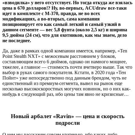
«взводилка» у него отсутствует. Но тогда откуда же взялась
цена в 670 долларов!? Ну, во-первых, ACUdraw все-таки
идет в комплекте с М-370, правда, не во всех
модификациях, а во-вторых, сама компания
позиционирует его как самый легкий и самый узкий в
данном сегменте — вес 5,8 фунта (около 2,5 кг) и ширина
9,5 дюйма (24 см), что для охотников, как мы знаем, дело
не последнее.
Да, даже в рамках одной компании имеется, например, «Ten
Point Stealth NXT» с межосевым расстоянием у блоков,
составляющим всего 6 дюймов, однако он намного мощнее,
тяжелее, а главное — стоимость почти вчетверо выше. Так что
выбор в руках самого покупателя. Кстати, в 2020 года «Тен
Пойнт» уже непосредственно под данным брендом, чуть не
единственный из премиум-сегмента, вывел на рынок еще
несколько высокоскоростных могучих новинок, но о них как-
нибудь в следующий раз, ибо цены там явно не кризисные…
Новый арбалет «Ravin» — цена и скорость
подросли
О нем мы расскажем совсем кратенько, ибо каких-либо