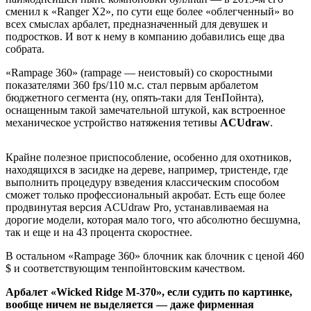
сменил к «Ranger X2», по сути еще более «облегченный» во
всех смыслах арбалет, предназначенный для девушек и
подростков. И вот к нему в компанию добавились еще два
собрата.
«Rampage 360» (rampage — неистовый) со скоростными
показателями 360 fps/110 м.с. стал первым арбалетом
бюджетного сегмента (ну, опять-таки для ТенПойнта),
оснащенным такой замечательной штукой, как встроенное
механическое устройство натяжения тетивы
ACUdraw
.
Крайне полезное приспособление, особенно для охотников,
находящихся в засидке на дереве, например, тристенде, где
выполнить процедуру взведения классическим способом
сможет только профессиональный акробат. Есть еще более
продвинутая версия ACUdraw Pro, устанавливаемая на
дорогие модели, которая мало того, что абсолютно бесшумна,
так и еще и на 43 процента скоростнее.
В остальном «Rampage 360» блочник как блочник с ценой 460
$ и соответствующим тенпойнтовским качеством.
Арбалет «Wicked Ridge M-370», если судить по картинке,
вообще ничем не выделяется — даже фирменная