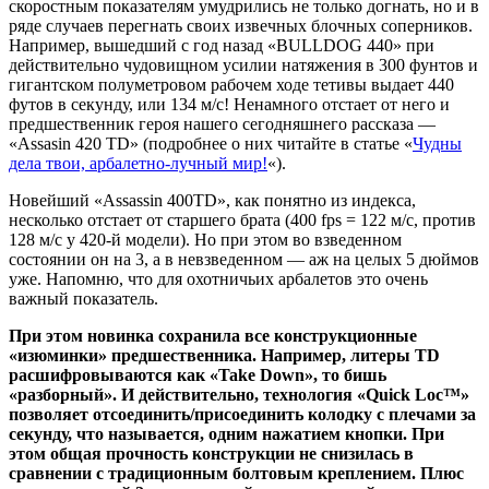
скоростным показателям умудрились не только догнать, но и в
ряде случаев перегнать своих извечных блочных соперников.
Например, вышедший с год назад «BULLDOG 440» при
действительно чудовищном усилии натяжения в 300 фунтов и
гигантском полуметровом рабочем ходе тетивы выдает 440
футов в секунду, или 134 м/с! Ненамного отстает от него и
предшественник героя нашего сегодняшнего рассказа —
«Assasin 420 TD» (подробнее о них читайте в статье «
Чудны
дела твои, арбалетно-лучный мир!
«).
Новейший «Assassin 400TD», как понятно из индекса,
несколько отстает от старшего брата (400 fps = 122 м/с, против
128 м/с у 420-й модели). Но при этом во взведенном
состоянии он на 3, а в невзведенном — аж на целых 5 дюймов
уже. Напомню, что для охотничьих арбалетов это очень
важный показатель.
При этом новинка сохранила все конструкционные
«изюминки» предшественника. Например, литеры TD
расшифровываются как «Take Down», то бишь
«разборный». И действительно, технология «Quick Loc™»
позволяет отсоединить/присоединить колодку с плечами за
секунду, что называется, одним нажатием кнопки. При
этом общая прочность конструкции не снизилась в
сравнении с традиционным болтовым креплением. Плюс