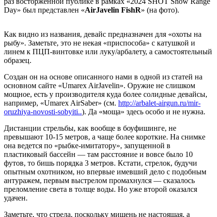
раз восторженной публике в рамках «2024 SHOT Show Range
Day» был представлен «
AirJavelin FishR
» (на фото).
Как видно из названия, девайс предназначен для «охоты на
рыбу». Заметьте, это не некая «приспособа» с катушкой и
линем к ПЦП-винтовке или луку/арбалету, а самостоятельный
образец.
Создан он на основе описанного нами в одной из статей на
основном сайте «Umarex AirJavelin». Оружие не слишком
мощное, есть у производителя куда более солидные девайсы,
например, «Umarex AirSaber» (см.
http://arbalet-airgun.ru/mir-
oruzhiya-novosti-sobyiti..
). Да «моща» здесь особо и не нужна.
Дистанции стрельбы, как вообще в боуфишинге, не
превышают 10-15 метров, а чаще более короткие. На снимке
она ведется по «рыбке-имитатору», запущенной в
пластиковый бассейн — там расстояние и вовсе было 10
футов, то бишь порядка 3 метров. Кстати, стрелок, будучи
опытным охотником, но впервые имевший дело с подобным
антуражем, первым выстрелом промахнулся — сказалось
преломление света в толще воды. Но уже второй оказался
удачен.
Заметьте, что стрела, поскольку мишень не настоящая, а