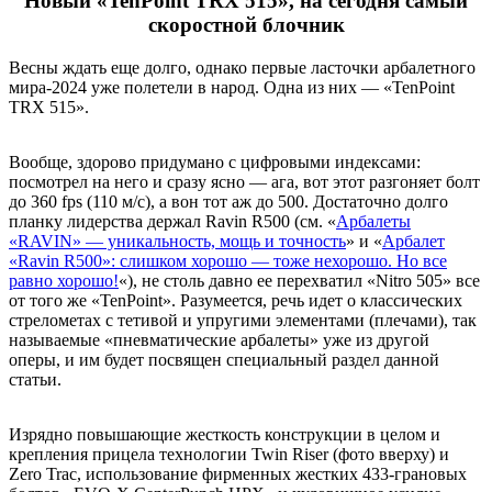
Новый «TenPoint TRX 515», на сегодня самый
скоростной блочник
Весны ждать еще долго, однако первые ласточки арбалетного
мира-2024 уже полетели в народ. Одна из них — «TenPoint
TRX 515».
Вообще, здорово придумано с цифровыми индексами:
посмотрел на него и сразу ясно — ага, вот этот разгоняет болт
до 360 fps (110 м/с), а вон тот аж до 500. Достаточно долго
планку лидерства держал Ravin R500 (см. «
Арбалеты
«RAVIN» — уникальность, мощь и точность
» и «
Арбалет
«Ravin R500»: слишком хорошо — тоже нехорошо. Но все
равно хорошо!
«), не столь давно ее перехватил «Nitro 505» все
от того же «TenPoint». Разумеется, речь идет о классических
стрелометах с тетивой и упругими элементами (плечами), так
называемые «пневматические арбалеты» уже из другой
оперы, и им будет посвящен специальный раздел данной
статьи.
Изрядно повышающие жесткость конструкции в целом и
крепления прицела технологии Twin Riser (фото вверху) и
Zero Trac, использование фирменных жестких 433-грановых