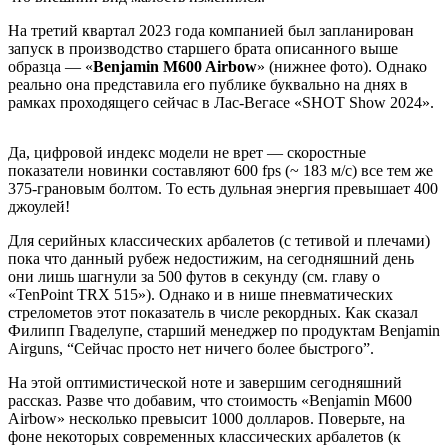
На третий квартал 2023 года компанией был запланирован
запуск в производство старшего брата описанного выше
образца — «
Benjamin M600 Airbow
» (нижнее фото). Однако
реально она представила его публике буквально на днях в
рамках проходящего сейчас в Лас-Вегасе «SHOT Show 2024».
Да, цифровой индекс модели не врет — скоростные
показатели новинки составляют 600 fps (~ 183 м/с) все тем же
375-грановым болтом. То есть дульная энергия превышает 400
джоулей!
Для серийных классических арбалетов (с тетивой и плечами)
пока что данный рубеж недостижим, на сегодняшний день
они лишь шагнули за 500 футов в секунду (см. главу о
«TenPoint TRX 515»). Однако и в нише пневматических
стрелометов этот показатель в числе рекордных. Как сказал
Филипп Гваделупе, старший менеджер по продуктам Benjamin
Airguns, “Сейчас просто нет ничего более быстрого”.
На этой оптимистической ноте и завершим сегодняшний
рассказ. Разве что добавим, что стоимость «Benjamin M600
Airbow» несколько превысит 1000 долларов. Поверьте, на
фоне некоторых современных классических арбалетов (к