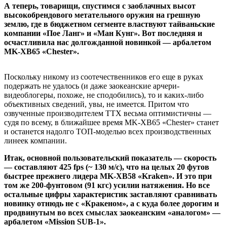
А теперь, товарищи, спустимся с заоблачных высот
высокобрендового метательного оружия на грешную
землю, где в бюджетном сегменте властвуют тайваньские
компании «Пое Ланг» и «Ман Кунг». Вот последняя и
осчастливила нас долгожданной новинкой — арбалетом
MK-XB65 «Chester».
Поскольку никому из соотечественников его еще в руках
подержать не удалось (и даже заокеанские арчери-
видеоблогеры, похоже, не сподобились), то и каких-либо
объективных сведений, увы, не имеется. Притом что
озвученные производителем ТТХ весьма оптимистичны —
судя по всему, в ближайшее время MK-XB65 «Chester» станет
и останется надолго ТОП-моделью всех производственных
линеек компании.
Итак, основной пользовательский показатель — скорость
— составляют 425 fps (~ 130 м/с), что на целых 20 футов
быстрее прежнего лидера MK-XB58 «Kraken». И это при
том же 200-фунтовом (91 кгс) усилии натяжения. Но все
остальные цифры характеристик заставляют сравнивать
новинку отнюдь не с «Кракеном», а с куда более дорогим и
продвинутым во всех смыслах заокеанским «аналогом» —
арбалетом «Mission SUB-1».