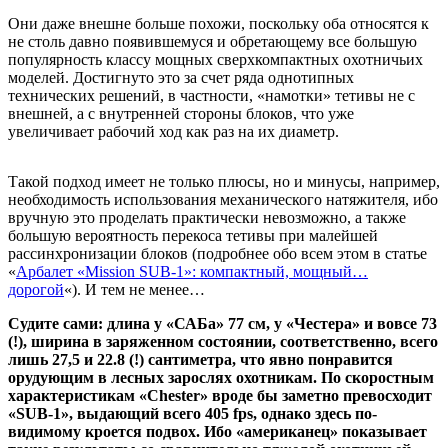
Они даже внешне больше похожи, поскольку оба относятся к
не столь давно появившемуся и обретающему все большую
популярность классу мощных сверхкомпактных охотничьих
моделей. Достигнуто это за счет ряда однотипных
технических решений, в частности, «намотки» тетивы не с
внешней, а с внутренней стороны блоков, что уже
увеличивает рабочий ход как раз на их диаметр.
Такой подход имеет не только плюсы, но и минусы, например,
необходимость использования механического натяжителя, ибо
вручную это проделать практически невозможно, а также
большую вероятность перекоса тетивы при малейшей
рассинхронизации блоков (подробнее обо всем этом в статье
«
Арбалет «Mission SUB-1»: компактный, мощный…
дорогой
«). И тем не менее…
Судите сами: длина у «САБа» 77 см, у «Честера» и вовсе 73
(!), ширина в заряженном состоянии, соответственно, всего
лишь 27,5 и 22.8 (!) сантиметра, что явно понравится
орудующим в лесных зарослях охотникам. По скоростным
характеристикам «Chester» вроде бы заметно превосходит
«SUB-1», выдающий всего 405 fps, однако здесь по-
видимому кроется подвох. Ибо «американец» показывает