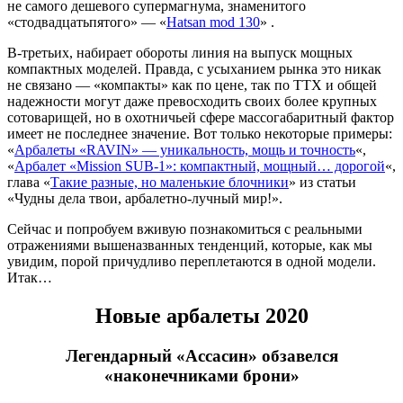
не самого дешевого супермагнума, знаменитого
«стодвадцатьпятого» — «
Hatsan mod 130
» .
В-третьих, набирает обороты линия на выпуск мощных
компактных моделей. Правда, с усыханием рынка это никак
не связано — «компакты» как по цене, так по ТТХ и общей
надежности могут даже превосходить своих более крупных
сотоварищей, но в охотничьей сфере массогабаритный фактор
имеет не последнее значение. Вот только некоторые примеры:
«
Арбалеты «RAVIN» — уникальность, мощь и точность
«,
«
Арбалет «Mission SUB-1»: компактный, мощный… дорогой
«,
глава «
Такие разные, но маленькие блочники
» из статьи
«Чудны дела твои, арбалетно-лучный мир!».
Сейчас и попробуем вживую познакомиться с реальными
отражениями вышеназванных тенденций, которые, как мы
увидим, порой причудливо переплетаются в одной модели.
Итак…
Новые арбалеты 2020
Легендарный «Ассасин» обзавелся
«наконечниками брони»