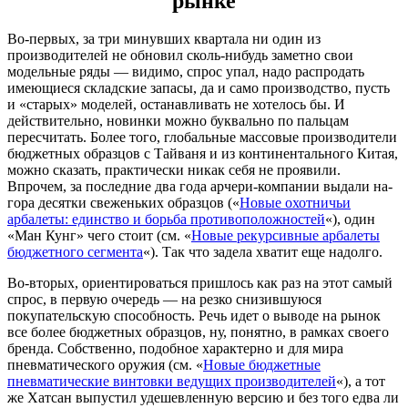
рынке
Во-первых, за три минувших квартала ни один из
производителей не обновил сколь-нибудь заметно свои
модельные ряды — видимо, спрос упал, надо распродать
имеющиеся складские запасы, да и само производство, пусть
и «старых» моделей, останавливать не хотелось бы. И
действительно, новинки можно буквально по пальцам
пересчитать. Более того, глобальные массовые производители
бюджетных образцов с Тайваня и из континентального Китая,
можно сказать, практически никак себя не проявили.
Впрочем, за последние два года арчери-компании выдали на-
гора десятки свеженьких образцов («
Новые охотничьи
арбалеты: единство и борьба противоположностей
«), один
«Ман Кунг» чего стоит (см. «
Новые рекурсивные арбалеты
бюджетного сегмента
«). Так что задела хватит еще надолго.
Во-вторых, ориентироваться пришлось как раз на этот самый
спрос, в первую очередь — на резко снизившуюся
покупательскую способность. Речь идет о выводе на рынок
все более бюджетных образцов, ну, понятно, в рамках своего
бренда. Собственно, подобное характерно и для мира
пневматического оружия (см. «
Новые бюджетные
пневматические винтовки ведущих производителей
«), а тот
же Хатсан выпустил удешевленную версию и без того едва ли