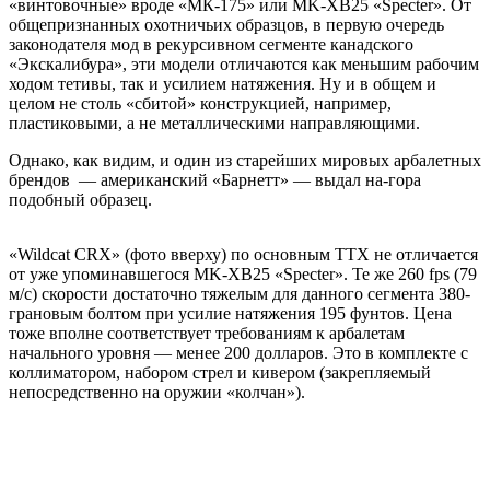
«винтовочные» вроде «МК-175» или MK-XB25 «Specter». От
общепризнанных охотничьих образцов, в первую очередь
законодателя мод в рекурсивном сегменте канадского
«Экскалибура», эти модели отличаются как меньшим рабочим
ходом тетивы, так и усилием натяжения. Ну и в общем и
целом не столь «сбитой» конструкцией, например,
пластиковыми, а не металлическими направляющими.
Однако, как видим, и один из старейших мировых арбалетных
брендов — американский «Барнетт» — выдал на-гора
подобный образец.
«Wildcat CRX» (фото вверху) по основным ТТХ не отличается
от уже упоминавшегося MK-XB25 «Specter». Те же 260 fps (79
м/с) скорости достаточно тяжелым для данного сегмента 380-
грановым болтом при усилие натяжения 195 фунтов. Цена
тоже вполне соответствует требованиям к арбалетам
начального уровня — менее 200 долларов. Это в комплекте с
коллиматором, набором стрел и кивером (закрепляемый
непосредственно на оружии «колчан»).