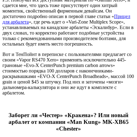
сдается мне, что здесь тоже присутствует один хитрый
моментик, свойственный фирменным девайсам. Он
достаточно подробно описан в первой главе статьи «
Прицел
для арбалета
«, где речь идет о «Vari-Zone Multiplex Scope»,
устанавливаемых на канадские арбалеты «Эскалибур». Если в
двух словах, то корректно работают подобные устройства
только с рекомендованными производителем болтами, для
остальных будет иметь место погрешность.
Вот и ТенПойнт в переписке с пользователями предлагает со
своим «Vapor RS470 Xero» применять исключительно 445-
грановые «Evo-X CenterPunch premium carbon arrows»
стоимостью порядка 100 долларов с наконечниками-
раскрывашками «EVO-X CenterPunch Broadheads», массой 100
grain и ценой $45 за штучку. Под них и заточены «мозги»
дальномера-калькулятора и они же идут в комплекте с
арбалетом.
Заборет ли «Честер» «Кракена»? Или новый
арбалет от компании «Man Kung»
MK-XB65
«Chester»