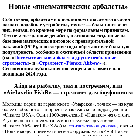
Новые «пневматические арбалеты»
Собственно, арбалетами в подлинном смысле этого слова
назвать подобные устройства, точнее — большинство из
них, нельзя, по крайней мере по формальным признакам.
Тем не менее данные девайсы, в основном созданные на
базе пневматических винтовок с предварительной
накачкой (PCP), в последние годы обретают все большую
популярность, особенно в охотничьей области применения
(см. «
Пневматический арбалет и другие необычные
стрелометы
» и «
Стреломет «Pioneer Airbow»
«).
Сегодняшняя публикация посвящена исключительно
новинкам 2024 года.
Айда на рыбалку, там и постреляем, или
«AirJavelin FishR» — стреломет для боуфишинга
Молодцы парни из германского «Умарекса», точнее — из куда
более свободного в творчестве заокеанского подразделения
«Umarex USA». Один 1000-джоулевый «Hammer» чего стоит.
А уникальный пневматический стреломет-двустволка
«Umarex AirSaber Elite X2» (см.
соответствующую главу
статьи
«Новые модели пневматического оружия. Часть 4» )! На сей