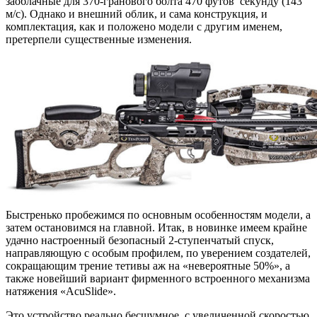
заоблачные для 370-гранового болта 470 футов секунду (143
м/с). Однако и внешний облик, и сама конструкция, и
комплектация, как и положено модели с другим именем,
претерпели существенные изменения.
Быстренько пробежимся по основным особенностям модели, а
затем остановимся на главной. Итак, в новинке имеем крайне
удачно настроенный безопасный 2-ступенчатый спуск,
направляющую с особым профилем, по уверением создателей,
сокращающим трение тетивы аж на «невероятные 50%», а
также новейший вариант фирменного встроенного механизма
натяжения «AcuSlide».
Это устройство реально бесшумное, с увеличенной скоростью