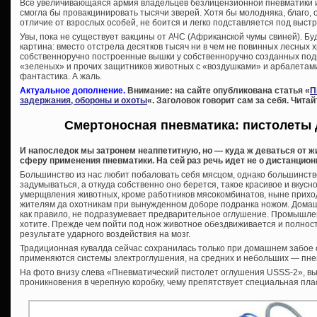
Все увеличивающаяся армия владельцев безлицензионной пневматики 
смогла бы провакцинировать тысячи зверей. Хотя бы молодняка, благо, 
отличие от взрослых особей, не боится и легко подставляется под выстр
Увы, пока не существует вакцины от АЧС (Африканской чумы свиней). Буд
картина: вместо отстрела десятков тысяч ни в чем не повинных лесных 
собственноручно построенные вышки у собственноручно созданных по
«зеленых» и прочих защитников животных с «воздушками» и арбалетами
фантастика. А жаль.
Актуальное дополнение.
Внимание: на сайте опубликована статья «
П
задержания, обороны и охоты
«. Заголовок говорит сам за себя. Читай
Смертоносная пневматика: пистолеты 
И напоследок мы затронем неаппетитную, но — куда ж деваться от 
сферу применения пневматики. На сей раз речь идет не о дистанцион
Большинство из нас любит побаловать себя мясцом, однако большинств
задумываться, а откуда собственно оно берется, такое красивое и вкусн
умерщвления животных, кроме работников мясокомбинатов, ныне прихо
жителям да охотникам при вынужденном доборе подранка ножом. Домаш
как правило, не подразумевает предварительное оглушение. Промышлен
хотите. Прежде чем пойти под нож животное обездвиживается и полност
результате ударного воздействия на мозг.
Традиционная кувалда сейчас сохранилась только при домашнем забое 
применяются системы электроглушения, на средних и небольших — пне
На фото внизу слева «Пневматический пистолет оглушения USSS-2», в
проникновения в черепную коробку, чему препятствует специальная пла