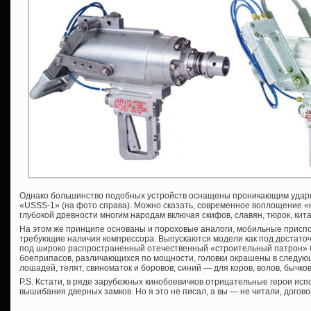
Однако большинство подобных устройств оснащены проникающим ударны
«USSS-1» (на фото справа). Можно сказать, современное воплощение «к
глубокой древности многим народам включая скифов, славян, тюрок, ки
На этом же принципе основаны и пороховые аналоги, мобильные присп
требующие наличия компрессора. Выпускаются модели как под достаточ
под широко распространенный отечественный «строительный патрон» 6,
боеприпасов, различающихся по мощности, головки окрашены в следую
лошадей, телят, свиноматок и боровов; синий — для коров, волов, бычко
P.S. Кстати, в ряде зарубежных кинобоевичков отрицательные герои ис
вышибания дверных замков. Но я это не писал, а вы — не читали, договор