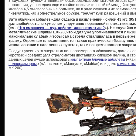
У «духовых трубок» и пневматических револьверов/пистолетов есть од
поражения, у последних еще и крайне незначительный объем действую
калибра 4,5 мм способны на большее, но в ряде случаев и их возможно
пневматика, как и огнестрельное оружие, требует кучи разрешений и им
Зато обычный арбалет «для отдыха и развлечений» силой 43 кгс (95 l
дальнобойность не хуже, чем у пружинно-поршневой пневматики, ма
(см. «
Что «мощнее» — лук, арбалет или пневматика?
»). Не случайно 
металлические шприцы ШЛ-28, что и для уже упоминавшегося ИЖ-18
максимально слабым, чтобы сама стрела отваливалась в первые же 
травму. Огромным плюсом является также практическая беззвучность
использовании в населенных пунктах, так и во время полного запрета
Следует учесть, что энергетика полноразмерного «блочника», даже с л
коротких и средних (для стрелометов) дистанциях слишком велика, и ст
данных целей лучше использовать
компактные блочные арбалеты
(«Кайм
полноразмерны
е («Ланселот», «Мангуст», «Matrix») или даже
компактны
МК-200).