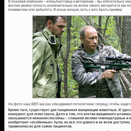
В похожей компании – егерь/охотовед и ветеринар – вы обязательно окаж
вполне можно попасть исключительно на волне своего авторитета как хо
пневматики или арбалета. В конце концов, есть с кого брать пример:
На фото наш ВВП как раз обездвижил пятилетнюю тигрицу, чтобы надет
Кроме того, существует дистанционная вакцинация животных. И здес
конкурент для огнестрела. Дело в том, что клетки вакцинного штамм
оказываются нежизнеспособны – слишком велики температурные и ин
изобретают «особенные» пули, но все это дорого и не всем доступно
травмоопасно для самих пациентов.