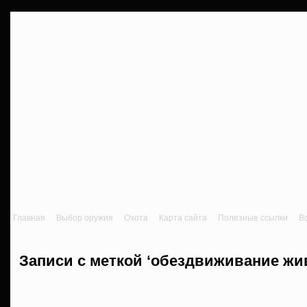
Главная
Выбор оружия
Охота
Карта сайта
Полезные ссылки
В
Записи с меткой ‘обездвиживание жи