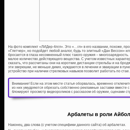
На фото комплект «ЛИДер-4пгл». Это «…гл» в его названии, похоже, пр
«Глетчер», но подойдет любой аналог, будь то элитный «Дан Вессон» 
бросается в глаза несомненный плюс такого оружия – многозарядность. К
малое количество действующего вещества. С учетом известных характе
сказать, что рассчитаны они на короткие дистанции стрельбы и на брод
эти зверюшки, не меньше диких, нуждаются в лечении и эвакуации в пун
устройство при наличии стрелковых навыков позволит работать по стае.
Внимание! Если на этом месте статья оборвалась, временно отключи
из них умудряются обрезать собственно рекламные заставки вместе с
блокируют просмотр видеороликов с рассказом об оружии, сценами ст
Арбалеты в роли Айбо
Наконец, два слова (с учетом специфики данного сайта) об арбалетах.