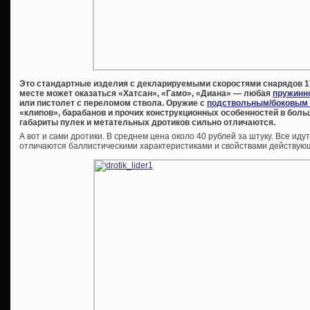
Это стандартные изделия с декларируемыми скоростями снарядов 17
месте может оказаться «Хатсан», «Гамо», «Диана» — любая
пружинн
или пистолет с переломом ствола. Оружие с
подствольным/боковым
«клипов», барабанов и прочих конструкционных особенностей в боль
габариты пулек и метательных дротиков сильно отличаются.
А вот и сами дротики. В среднем цена около 40 рублей за штуку. Все иду
отличаются баллистическими характеристиками и свойствами действующ