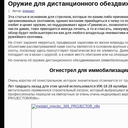
Оружие для дистанционного обездви
|
Автор:
ingewarr
Эта статья в основном для стрелков, которые по каким-либо причина
организованных охотников, однако желание приобщиться к чему-то по
любит и ценит оружие, но поддерживает идеи «Гринписа», позволител
числе диких, тоже приходится иногда лечить, а то и спасать, эвакуи
обзор будет небезынтересен как для любого владельца пневматики и
ружейного охотника.
Не стоит заранее хмуриться, предвкушая зарисовки из жизни команды по
объектами рассматриваемой нами охоты являются в основном крупные и
охоты, поскольку здесь присутствуют практически все ее элементы. Даж
попадает не в казан с шурпой, а в новое место обитания или на операц
Но сначала об оружии дистанционного обездвиживания (иммобилизации
Огнестрел для иммобилизаци
Очень коротко об огнестрельном, которое значительно отличается от тр
Лет тридцать назад для этих целей использовался ИЖ-18 28 калибр
метательного применялся строительный патрон, который выбрасывал ме
профессионалы перешли на импортные (и очень-очень недешевые) вар
PROJECTOR/Rifle»: