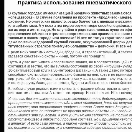
Практика использования пневматического
В крупных городах иммобилизацией бродячих животных занимаются
«спецавтобаз». В случае появления на проспекте «бродячего» медве
охотники. Но они-то, как правило, редко балуются с пневматическим
или арбалетами. А у всех этих видов оружия море своей специфики, 
же их еще и иметь надо. Не случайно в ряде населенных пунктов 
привлечение обычных стрелков-спортсменов, как правило, «не ниже 
таковых в вашем городе или поселке? И все ли так уж горят желани
даже по явно нездоровой крупной собаке, оккупировавшей дворик детс
титулованных стрелков почему-то большинство – девчонки. И все ж
Среди моих знакомых есть один, вроде бы, и стрелок отменный, и свеже
касается собственно охоты – ни-ни, потому как принцИп!
Пусть и у вас нет билета и спортивного звания, но в соответствующей «
охотникам известно, что вы в любом состоянии из своей «игрушки» укла
10-сантиметровый круг на 50-метровой дистанции. А также давно интере
способами охоты, сами неоднократно бывали на ней, хоть и не принима
виртуальный билет «гуманного охотника» у вас в кармане – случись чего,
и полиция ручку благодарно пожмет, буде вы избавите ее от несвойстве
В любом случае рядом с вами в качестве страховки обязательно встанут 
пистолетом-автоматом. А также – ветеринар. Иначе нельзя. И вот почему
Упаси вас бог от самостоятельных экспериментов с действующими в
препаратов в зависимости от вида и веса животного, даже от окружа
него стресс, это прерогатива профессионалов. Более того, для усып
одинакового веса понадобятся не просто разные объемы, но и вообще
отличаются эти существа. А вот убить можно запросто, не только о
отсутствующего в открытой продаже состава, но и применив некот
в аптеках. И если само оружие, а также «голые» шприцы и дротики н
то попытка использовать их в снаряженном виде вне официального по