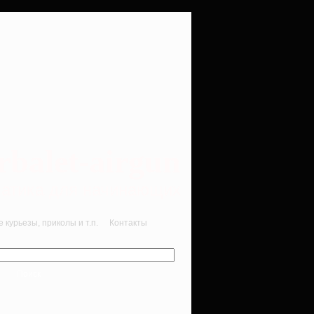
rbalet-airgun
вматика для начинающих
курьезы, приколы и т.п.
Контакты