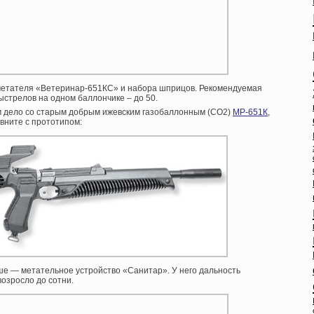
метателя «Ветеринар-651КС» и набора шприцов. Рекомендуемая
ыстрелов на одном баллончике – до 50.
еем дело со старым добрым ижевским газобаллонным (СО2)
МР-651К
,
вните с прототипом:
ше — метательное устройство «Санитар». У него дальность
возросло до сотни.