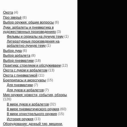
Статьи, обзоры
Охота
(4)
Про зверьё
(6)
Выбор оружия: общие вопросы
(6)
Луки. арбалеты и пневматика в
художественных произведениях
(3)
Фильмы и сериалы на лучную тему
(1)
Литературные произведения на
арбалетно-лучную тему
(1)
Выбор лука
(6)
Выбор арбалета
(8)
Выбор пневматики
(18)
Практика: стреляем и обслуживаем
(12)
Охота с луком и арбалетом
(13)
Охота с пневматикой
(11)
Боеприпасы и аксессуары
(15)
Для пневматики
(7)
Для луков и арбалетов
(7)
Мир оружия: новости, события, обзоры
(126)
В мире луков и арбалетов
(32)
В мире пневматического оружия
(60)
В мире огнестрельного оружия
(15)
История оружия
(13)
Оборудование: дачный тир, мишени,