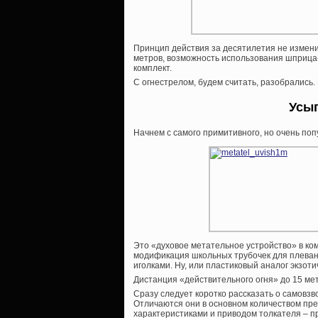
Принцип действия за десятилетия не измени
метров, возможность использования шприца-
комплект.
С огнестрелом, будем считать, разобрались.
Усы
Начнем с самого примитивного, но очень по
Это «духовое метательное устройство» в ко
модификация школьных трубочек для плеван
иголками. Ну, или пластиковый аналог экзоти
Дистанция «действительного огня» до 15 ме
Сразу следует коротко рассказать о самов
Отличаются они в основном количеством пре
характеристиками и приводом толкателя – п