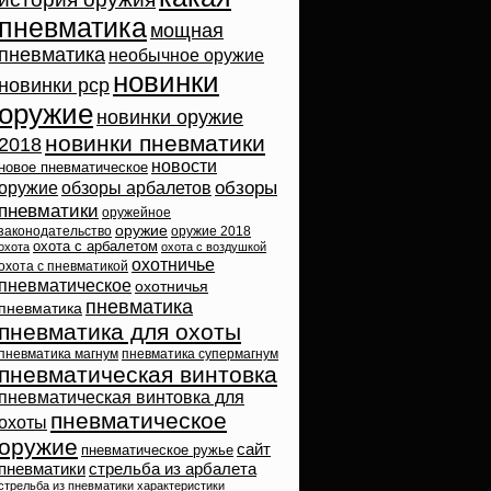
пневматика
мощная
пневматика
необычное оружие
новинки
новинки pcp
оружие
новинки оружие
новинки пневматики
2018
новости
новое пневматическое
обзоры
оружие
обзоры арбалетов
пневматики
оружейное
оружие
законодательство
оружие 2018
охота с арбалетом
охота
охота с воздушкой
охотничье
охота с пневматикой
пневматическое
охотничья
пневматика
пневматика
пневматика для охоты
пневматика магнум
пневматика супермагнум
пневматическая винтовка
пневматическая винтовка для
пневматическое
охоты
оружие
сайт
пневматическое ружье
пневматики
стрельба из арбалета
стрельба из пневматики
характеристики