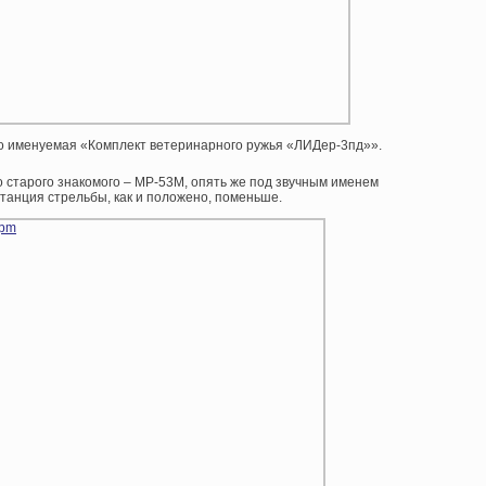
до именуемая «Комплект ветеринарного ружья «ЛИДер-3пд»».
 старого знакомого – МР-53М, опять же под звучным именем
анция стрельбы, как и положено, поменьше.