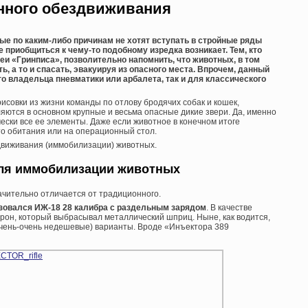
нного обездвиживания
рые по каким-либо причинам не хотят вступать в стройные ряды
 приобщиться к чему-то подобному изредка возникает. Тем, кто
еи «Гринписа», позволительно напомнить, что животных, в том
ь, а то и спасать, эвакуируя из опасного места. Впрочем, данный
о владельца пневматики или арбалета, так и для классического
исовки из жизни команды по отлову бродячих собак и кошек,
ются в основном крупные и весьма опасные дикие звери. Да, именно
чески все ее элементы. Даже если животное в конечном итоге
сто обитания или на операционный стол.
движивания (иммобилизации) животных.
ля иммобилизации животных
ачительно отличается от традиционного.
ьзовался ИЖ-18 28 калибра с раздельным зарядом
. В качестве
он, который выбрасывал металлический шприц. Ныне, как водится,
чень-очень недешевые) варианты. Вроде «Инъектора 389