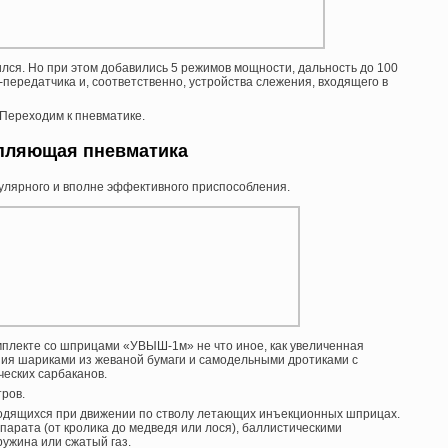
лся. Но при этом добавились 5 режимов мощности, дальность до 100
передатчика и, соответственно, устройства слежения, входящего в
 Переходим к пневматике.
пляющая пневматика
пулярного и вполне эффективного приспособления.
мплекте со шприцами «УВЫШ-1м» не что иное, как увеличенная
ия шариками из жеваной бумаги и самодельными дротиками с
ческих сарбаканов.
тров.
зводящихся при движении по стволу летающих инъекционных шприцах.
парата (от кролика до медведя или лося), баллистическими
ружина или сжатый газ.