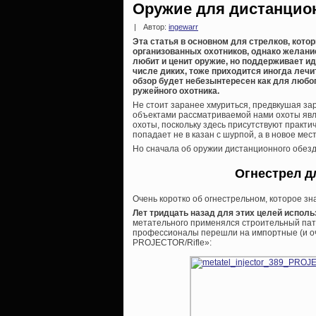
Оружие для дистанцио
|
Автор:
ingewarr
Эта статья в основном для стрелков, кото
организованных охотников, однако желание
любит и ценит оружие, но поддерживает ид
числе диких, тоже приходится иногда лечит
обзор будет небезынтересен как для любог
ружейного охотника.
Не стоит заранее хмуриться, предвкушая зар
объектами рассматриваемой нами охоты явля
охоты, поскольку здесь присутствуют практи
попадает не в казан с шурпой, а в новое ме
Но сначала об оружии дистанционного обез
Огнестрел д
Очень коротко об огнестрельном, которое зн
Лет тридцать назад для этих целей испол
метательного применялся строительный патр
профессионалы перешли на импортные (и о
PROJECTOR/Rifle»: