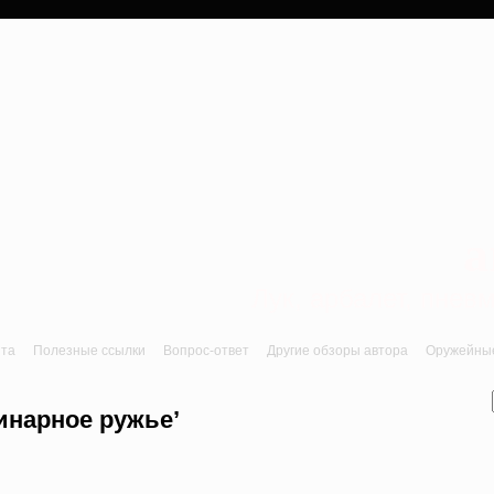
a
Лук, арбалет, пне
йта
Полезные ссылки
Вопрос-ответ
Другие обзоры автора
Оружейные 
инарное ружье’