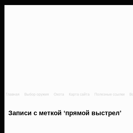
Главная
Выбор оружия
Охота
Карта сайта
Полезные ссылки
В
Записи с меткой ‘прямой выстрел’