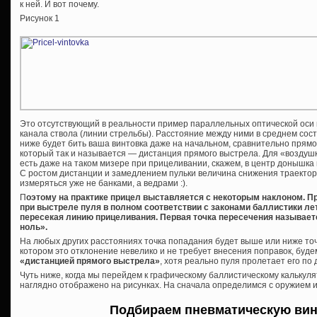
к ней. И вот почему.
Рисунок 1
Это отсутствующий в реальности пример параллельных оптической оси 
канала ствола (линии стрельбы). Расстояние между ними в среднем сос
ниже будет бить ваша винтовка даже на начальном, сравнительно прямом
который так и называется — дистанция прямого выстрела. Для «воздушк
есть даже на таком мизере при прицеливании, скажем, в центр донышка
С ростом дистанции и замедлением пульки величина снижения траектор
измеряться уже не банками, а ведрами :).
П
оэтому на практике прицел выставляется с некоторым наклоном. При
при выстреле пуля в полном соответствии с законами баллистики ле
пересекая линию прицеливания. Первая точка пересечения называет
ноль».
На любых других расстояниях точка попадания будет выше или ниже точ
котором это отклонение невелико и не требует внесения поправок, буд
«дистанцией прямого выстрела»
, хотя реально пуля пролетает его по д
Чуть ниже, когда мы перейдем к графическому баллистическому калькуля
наглядно отображено на рисунках. На сначала определимся с оружием 
Подбираем пневматическую вин