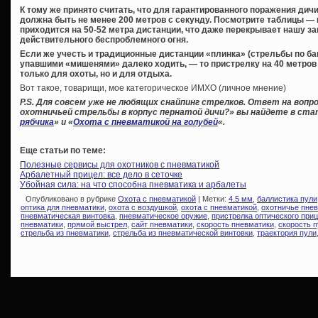
К тому же принято считать, что для гарантированного поражения дич
должна быть не менее 200 метров с секунду. Посмотрите таблицы — н
приходится на 50-52 метра дистанции, что даже перекрывает нашу 
действительного беспроблемного огня.
Если же учесть и традиционные дистанции «плинка» (стрельбы по банк
упавшими «мишенями» далеко ходить, — то пристрелку на 40 метров
только для охоты, но и для отдыха.
Вот такое, товарищи, мое категорическое ИМХО (личное мнение)
P.S. Для совсем уже не любящих снайпинг стрелков. Ответ на вопро
охотничьей стрельбы в корпус пернатой дичи?» вы найдете в ста
рябчика
» и «
Охота с пневматикой на голубей
«.
Еще статьи по теме:
Полезные сервисы для охотников с пневматикой
Арбалетный прицел: все дело в сеточке
Убойная сила: на что способна пневматика и арбалеты
Опубликовано в рубрике
Охота с пневматикой
| Метки:
4.5 мм
,
баллистика пули
оптика для пневматики
,
охота с воздушкой
,
охота с пневматикой
,
охотничье пне
пневматическая винтовка
,
пневматическое оружие
,
пристрелка оптического при
пневматики
,
прямой выстрел
,
сайт пневматики
,
скорость пневматики
,
скорость п
стрельба из пневматики
,
стрельба из пневматической винтовки
,
траектория пули