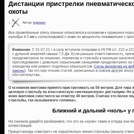
Дистанции пристрелки пневматическ
охоты
|
Автор:
ingewarr
Все приведенные здесь данные относятся в основном к пружинно-по
калибра 4.5 мм и сопоставимой с ними по мощности пневматике с пре
Внимание.
С 01.07.21 г. в силу вступили поправки в УК РФ (ст. 222 и 
с дульной энергией свыше 7,5 Дж. Если раньше ответственность, при
предусмотрена за ношение, перевозку и стрельбу в границах населен
преследование с довольно серьезными санкциями предусмотрено за с
переделку или ремонт подобных образцов (см.
Сколь веревочка не ве
законы
). Так что при чтении статей, написанных в совсем другую эпоху
обстоятельства…
О основном винтовки принято пристреливать на 50 метров. Для тира я
целевую стрельбу на классическую «мелкашечную» дистанцию. Но 
моих винтовок сместился на отметку 40 метров. Считаю это более 
стрельбы, так называемого «плинка».
Ближний и дальний «ноль» у 
Но сначала давайте разберемся, что это за «нули» такие и откуда они 
иллюстраций.
Прицел всегда «смотрит» не параллельно линии стрельбы (каналу ствол