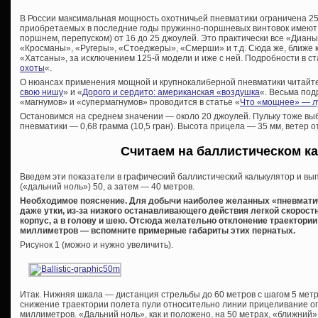
В России максимальная мощность охотничьей пневматики ограничена 2
приобретаемых в последние годы пружинно-поршневых винтовок имеют 
поршнем, перепуском) от 16 до 25 джоулей. Это практически все «Дианы
«Кросманы», «Ругеры», «Стоеджеры», «Смерши» и т.д. Сюда же, ближе 
«Хатсаны», за исключением 125-й модели и иже с ней. Подробности в ст
охоты
«.
О нюансах применения мощной и крупнокалиберной пневматики читайте 
свою нишу
» и «
Дорого и сердито: американская «воздушка
«. Весьма по
«магнумов» и «супермагнумов» проводится в статье «
Что «мощнее» — лу
Остановимся на среднем значении — около 20 джоулей. Пульку тоже вы
пневматики — 0,68 грамма (10,5 гран). Высота прицела — 35 мм, ветер о
Считаем на баллистическом к
Введем эти показатели в графический баллистический калькулятор и в
(«дальний ноль») 50, а затем — 40 метров.
Необходимое пояснение. Для добычи наиболее желанных «пневматич
даже утки, из-за низкого останавливающего действия легкой скорост
корпус, а в голову и шею. Отсюда желательно отклонение траектории
миллиметров — вспомните примерные габариты этих пернатых.
Рисунок 1 (можно и нужно увеличить).
Итак. Нижняя шкала — дистанция стрельбы до 60 метров с шагом 5 мет
снижение траектории полета пули относительно линии прицеливание опят
миллиметров. «Дальний ноль», как и положено, на 50 метрах, «ближний