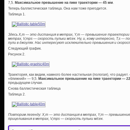
7,5.
Максимальное превышение на пике траектории — 45 мм
.
Теперь баллистическая таблица. Она нам тоже пригодится.
Таблица 1.
Здесь Х,m — это дистанция в метрах, Y,m — превышение траектории
метрах, V,mps — скорость пульки м/сек. Ну, и, кому интересно, T,s — п
пули в джоулях. Нас интересуют исключительно превышения и скорос
Следующий график.
Рисунок 2.
Траектория, как видим, намного более настильная (пологая), что радует.
«ближний» — 9,5.
Максимальное превышение на пике траектории — 2
предыдущем случае.
Снова баллистическая таблица
Таблица 2.
Повторим легенду: Х,m — это дистанция в метрах, Y,m — превышен
прицеливания в метрах, V,mps — скорость пульки м/сек.