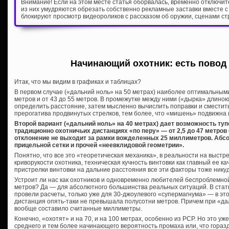
Внимание! Если на этом месте статья оборвалась, временно отключи
из них умудряются обрезать собственно рекламные заставки вместе с
блокируют просмотр видеороликов с рассказом об оружии, сценами ст
Начинающий охотник: есть повод
Итак, что мы видим в графиках и таблицах?
В первом случае («дальний ноль» на 50 метрах) наиболее оптимальными
метров и от 43 до 55 метров. В промежутке между ними («дырка» длино
определить расстояние, затем мысленно вычислить поправки и сместить
прерогатива продвинутых стрелков, тем более, что «мишень» подвижна 
Второй вариант («дальний ноль» на 40 метрах) дает возможность тупо
традиционно охотничьих дистанциях «по перу» — от 2,5 до 47 метров 
отклонение не выходит за рамки вожделенных 25 миллиметров. Абс
прицельной сетки и прочей «неевклидовой геометрии».
Понятно, что все это «теоретическая механика», в реальности на выстре
криворукости охотника, техническая кучность винтовки как главный ее к
пристрелки винтовки на дальние расстояния все эти факторы тоже никуд
Устроит ли нас как охотников и одновременно любителей беспроблемно
метров? Да — для абсолютного большинства реальных ситуаций. В стат
провели расчеты, только уже для 30-джоулевого «супермагнума» — в э
дистанция опять-таки не превышала полусотни метров. Причем при «да
вообще составило считанные миллиметры.
Конечно, «охотят» и на 70, и на 100 метрах, особенно из PCP. Но это уж
среднего и тем более начинающего вероятность промаха или, что горазд