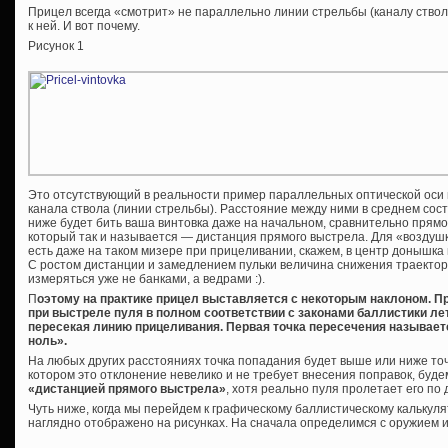
Прицел всегда «смотрит» не параллельно линии стрельбы (каналу ствол
к ней. И вот почему.
Рисунок 1
Это отсутствующий в реальности пример параллельных оптической оси 
канала ствола (линии стрельбы). Расстояние между ними в среднем сос
ниже будет бить ваша винтовка даже на начальном, сравнительно прямом
который так и называется — дистанция прямого выстрела. Для «воздушк
есть даже на таком мизере при прицеливании, скажем, в центр донышка
С ростом дистанции и замедлением пульки величина снижения траектор
измеряться уже не банками, а ведрами :).
П
оэтому на практике прицел выставляется с некоторым наклоном. При
при выстреле пуля в полном соответствии с законами баллистики ле
пересекая линию прицеливания. Первая точка пересечения называет
ноль».
На любых других расстояниях точка попадания будет выше или ниже точ
котором это отклонение невелико и не требует внесения поправок, буд
«дистанцией прямого выстрела»
, хотя реально пуля пролетает его по д
Чуть ниже, когда мы перейдем к графическому баллистическому калькуля
наглядно отображено на рисунках. На сначала определимся с оружием 