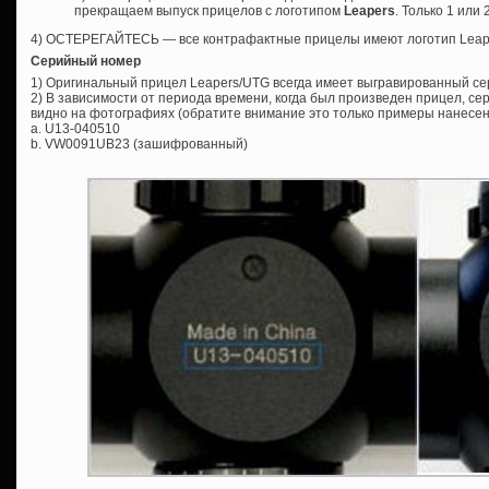
прекращаем выпуск прицелов с логотипом
Leapers
. Только 1 или
4) ОСТЕРЕГАЙТЕСЬ — все контрафактные прицелы имеют логотип Leap
Серийный номер
1) Оригинальный прицел Leapers/UTG всегда имеет выгравированный с
2) В зависимости от периода времени, когда был произведен прицел, се
видно на фотографиях (обратите внимание это только примеры нанесен
a. U13-040510
b. VW0091UB23 (зашифрованный)