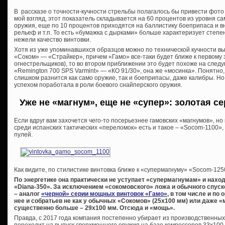
В рассказе о точности-кучности стрельбы полагалось бы привести фото
мой взгляд, этот показатель складывается на 60 процентов из уровня сам
оружия, еще по 10 процентов приходятся на баллистику боеприпаса и 
рельеф и т.п. То есть «бумажка с дырками» больше характеризует степен
нежели качество винтовки.
Хотя из уже упоминавшихся образцов можно по технической кучности в
«Соком» — «Страйкер», причем «Гамо» все-таки будет ближе к первому з
огнестрельщиков), то во втором приближении это будет похоже на след
«Remington 700 SPS Varmint» — «КО 91/30», она же «мосинка». Понятно,
слишком разнится как само оружие, так и боеприпасы, даже калибры. Но 
успехом поработала в роли боевого снайперского оружия.
Уже не «магнум», еще не «супер»: золотая с
Если вдруг вам захочется чего-то посерьезнее гамовских «магнумов», но
среди испанских тактических «переломок» есть и такое – «Socom-1100»
пулей.
Как видите, по стилистике винтовка ближе к «супермагнуму» «Socom-125
По энергетике она практически не уступает «супермагнумам» и нахо
«Diana-350». За исключением «сокомовского» ложа и обычного спуско
– аналог
«черной» серии мощных винтовок «Гамо»
, в том числе и по
нее и собратьев не как у обычных «Сокомов» (25х100 мм) или даже «м
существенно больше – 29х100 мм. Отсюда и «мощь».
Правда, с 2017 года компания постепенно убирает из производственны
переходит на выпуск сверхмощного оружия на базе комрессоров 33х100