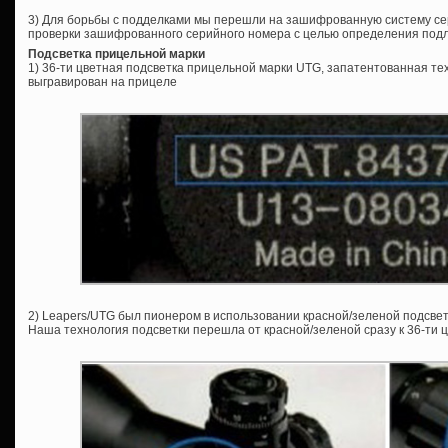
3) Для борьбы с подделками мы перешли на зашифрованную систему се
проверки зашифрованного серийного номера с целью определения под
Подсветка прицельной марки
1) 36-ти цветная подсветка прицельной марки UTG, запатентованная те
выгравирован на прицеле
2) Leapers/UTG был пионером в использовании красной/зеленой подсвет
Наша технология подсветки перешла от красной/зеленой сразу к 36-ти ц