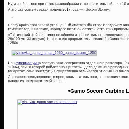
Ну, и разброс цен при таком разнообразии тоже значительный — от 10 д
А это уже совсем свежая модель 2017 года — «Socom Storm»:
Сразу бросаются в глаза утолщенный «матчевый» ствол с подобием огн
компенсатор) и наличие, наряду со штатной оптикой, открытых прицель
«Тактический фейслифтинг» не обошел и сравнительно немногочисленн
29х120 мм, 33 джоуля). На фото его прародитель – великий «Gamo Hunt
1250».
Но «
супермагнумы
» заслуживают совершенно отдельного разговора. Так 
1100»
), речь о которой пойдет в конце статьи. Дело даже не в рекордн
габаритах, сама конструкция существенно отличается от обычных гамов
Для нашего сегодняшнего, скорее, пользовательского, а не техническог
одного из представителей серии –
«
Gamo
Socom
Carbine
L