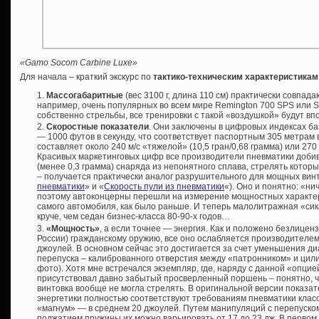
«Gamo Socom Carbine Luxe»
Для начала – краткий экскурс по
тактико-техническим характеристикам
Массогабаритные
(вес 3100 г, длина 110 см) практически совпад
например, очень популярных во всем мире Remington 700 SPS или Sak
собственно стрельбы, все тренировки с такой «воздушкой» будут вп
Скоростные показатели
. Они заключены в цифровых индексах б
— 1000 футов в секунду, что соответствует паспортным 305 метрам в
составляет около 240 м/с «тяжелой» (10,5 гран/0,68 грамма) или 270 
Красивых маркетинговых цифр все производители пневматики добив
(менее 0,3 грамма) снаряда из непонятного сплава, стрелять котор
– получается практически аналог разрушительного для мощных винт
пневматики
» и «
Скорость пули из пневматики
«). Оно и понятно: «ни
поэтому автоконцерны перешли на измерение мощностных характерис
самого автомобиля, как было раньше. И теперь малолитражная «сик
круче, чем седан бизнес-класса 80-90-х годов…
«Мощность»
, а если точнее — энергия. Как и положено безлицен
России) гражданскому оружию, все оно ослабляется производителем
джоулей. В основном сейчас это достигается за счет уменьшения д
перепуска – калиброванного отверстия между «патронником» и цил
фото). Хотя мне встречался экземпляр, где, наряду с данной «опцие
присутствовал давно забытый просверленный поршень – понятно, 
винтовка вообще не могла стрелять. В оригинальной версии показа
энергетики полностью соответствуют требованиям пневматики клас
«магнум» — в среднем 20 джоулей. Путем манипуляций с перепуско
поджатием пружины их можно варьировать от 17 до 23 дж. В первом