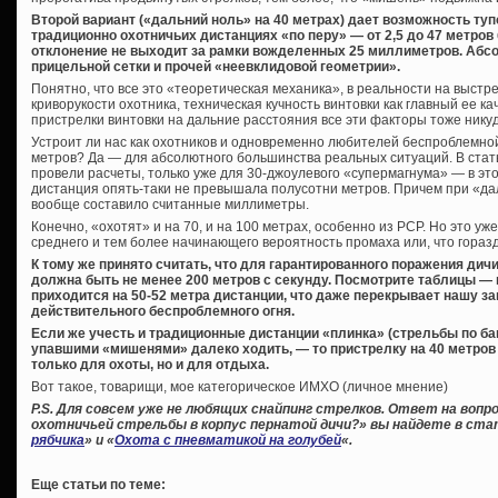
Второй вариант («дальний ноль» на 40 метрах) дает возможность тупо
традиционно охотничьих дистанциях «по перу» — от 2,5 до 47 метров 
отклонение не выходит за рамки вожделенных 25 миллиметров. Абс
прицельной сетки и прочей «неевклидовой геометрии».
Понятно, что все это «теоретическая механика», в реальности на выстре
криворукости охотника, техническая кучность винтовки как главный ее к
пристрелки винтовки на дальние расстояния все эти факторы тоже никуд
Устроит ли нас как охотников и одновременно любителей беспроблемно
метров? Да — для абсолютного большинства реальных ситуаций. В стат
провели расчеты, только уже для 30-джоулевого «супермагнума» — в э
дистанция опять-таки не превышала полусотни метров. Причем при «да
вообще составило считанные миллиметры.
Конечно, «охотят» и на 70, и на 100 метрах, особенно из PCP. Но это уж
среднего и тем более начинающего вероятность промаха или, что горазд
К тому же принято считать, что для гарантированного поражения дич
должна быть не менее 200 метров с секунду. Посмотрите таблицы — н
приходится на 50-52 метра дистанции, что даже перекрывает нашу 
действительного беспроблемного огня.
Если же учесть и традиционные дистанции «плинка» (стрельбы по банк
упавшими «мишенями» далеко ходить, — то пристрелку на 40 метров
только для охоты, но и для отдыха.
Вот такое, товарищи, мое категорическое ИМХО (личное мнение)
P.S. Для совсем уже не любящих снайпинг стрелков. Ответ на вопро
охотничьей стрельбы в корпус пернатой дичи?» вы найдете в ста
рябчика
» и «
Охота с пневматикой на голубей
«.
Еще статьи по теме: