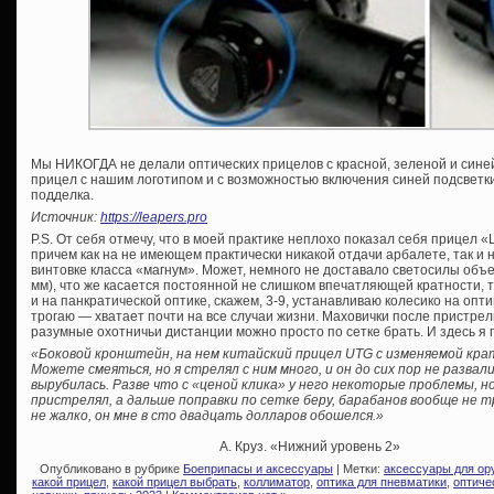
Мы НИКОГДА не делали оптических прицелов с красной, зеленой и сине
прицел с нашим логотипом и с возможностью включения синей подсветк
подделка.
Источник:
https://leapers.pro
P.S. От себя отмечу, что в моей практике неплохо показал себя прицел «
причем как на не имеющем практически никакой отдачи арбалете, так 
винтовке класса «магнум». Может, немного не доставало светосилы объе
мм), что же касается постоянной не слишком впечатляющей кратности, т
и на панкратической оптике, скажем, 3-9, устанавливаю колесико на оп
трогаю — хватает почти на все случаи жизни. Маховички после пристрелк
разумные охотничьи дистанции можно просто по сетке брать. И здесь я
«Боковой кронштейн, на нем китайский прицел UTG с изменяемой кра
Можете смеяться, но я стрелял с ним много, и он до сих пор не развал
вырубилась. Разве что с «ценой клика» у него некоторые проблемы, но
пристрелял, а дальше поправки по сетке беру, барабанов вообще не тр
не жалко, он мне в сто двадцать долларов обошелся.»
А. Круз. «Нижний уровень 2»
Опубликовано в рубрике
Боеприпасы и аксессуары
| Метки:
аксессуары для ор
какой прицел
,
какой прицел выбрать
,
коллиматор
,
оптика для пневматики
,
оптиче