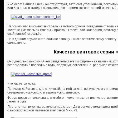
У «Socom Carbine Luxe» он отсутствует, зато сам утолщенный, покрыт
или без оных выглядит очень солидно – прямо как настоящий матчевый.
Напомню, что в момент выстрела из любого оружия поведение ствола н
Толстые «матчевые» стволы и призваны гасить эти колебания, поэтому 
снайперской стрельбе.
Но в данном случае я это больше отношу к чисто эстетическому аспекту
симпатично.
Качество винтовок серии «
Оно довольно высоко. О чем свидетельствует и фирменная наклейка, к
использовать в последние годы, подтянув, естественно, реальное качест
Что касается ложа.
Полимер действительно отличный, на мой взгляд, не хуже, чем у пневм
североамериканских или европейских винтовок.
Форма цевья оптимальна для любого – «охотницкого» или «спортивного
лежит в руке.
Пистолетная рукоятка заточена под спорт. Да и регулируемая щека-гре
с высококлассной матчевой винтовкой МР-573.