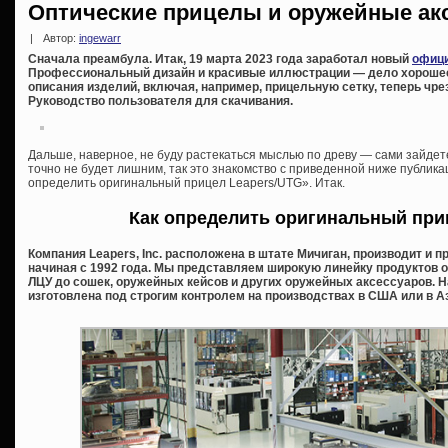
Оптические прицелы и оружейные акс
|
Автор:
ingewarr
Сначала преамбула. Итак, 19 марта 2023 года заработал новый
офици
Профессиональный дизайн и красивые иллюстрации — дело хорошее,
описания изделий, включая, например, прицельную сетку, теперь ч
Руководство пользователя для скачивания.
Дальше, наверное, не буду растекаться мыслью по древу — сами зайдете 
точно не будет лишним, так это знакомство с приведенной ниже публик
определить оригинальный прицел Leapers/UTG». Итак.
Как определить оригинальный при
Компания Leapers, Inc. расположена в штате Мичиган, производит и 
начиная с 1992 года. Мы представляем широкую линейку продуктов о
ЛЦУ до сошек, оружейных кейсов и других оружейных аксессуаров. 
изготовлена под строгим контролем на производствах в США или в А