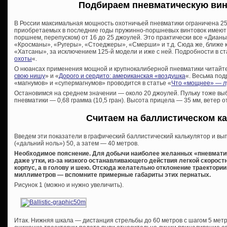
Подбираем пневматическую вин
В России максимальная мощность охотничьей пневматики ограничена 2
приобретаемых в последние годы пружинно-поршневых винтовок имеют 
поршнем, перепуском) от 16 до 25 джоулей. Это практически все «Дианы
«Кросманы», «Ругеры», «Стоеджеры», «Смерши» и т.д. Сюда же, ближе 
«Хатсаны», за исключением 125-й модели и иже с ней. Подробности в ст
охоты
«.
О нюансах применения мощной и крупнокалиберной пневматики читайте 
свою нишу
» и «
Дорого и сердито: американская «воздушка
«. Весьма по
«магнумов» и «супермагнумов» проводится в статье «
Что «мощнее» — лу
Остановимся на среднем значении — около 20 джоулей. Пульку тоже вы
пневматики — 0,68 грамма (10,5 гран). Высота прицела — 35 мм, ветер о
Считаем на баллистическом к
Введем эти показатели в графический баллистический калькулятор и в
(«дальний ноль») 50, а затем — 40 метров.
Необходимое пояснение. Для добычи наиболее желанных «пневматич
даже утки, из-за низкого останавливающего действия легкой скорост
корпус, а в голову и шею. Отсюда желательно отклонение траектории
миллиметров — вспомните примерные габариты этих пернатых.
Рисунок 1 (можно и нужно увеличить).
Итак. Нижняя шкала — дистанция стрельбы до 60 метров с шагом 5 мет