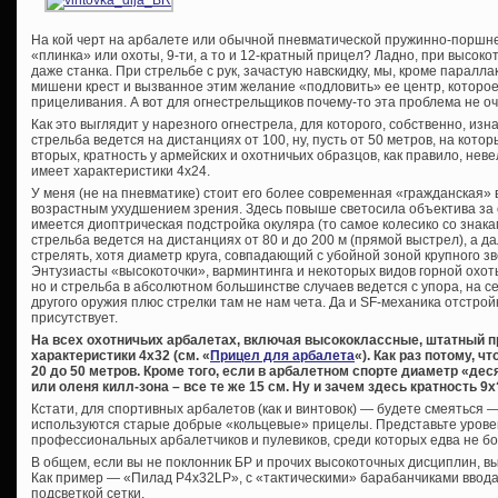
На кой черт на арбалете или обычной пневматической пружинно-поршне
«плинка» или охоты, 9-ти, а то и 12-кратный прицел? Ладно, при высоко
даже станка. При стрельбе с рук, зачастую навскидку, мы, кроме паралл
мишени крест и вызванное этим желание «подловить» ее центр, которо
прицеливания. А вот для огнестрельщиков почему-то эта проблема не оч
Как это выглядит у нарезного огнестрела, для которого, собственно, и
стрельба ведется на дистанциях от 100, ну, пусть от 50 метров, на кото
вторых, кратность у армейских и охотничьих образцов, как правило, не
имеет характеристики 4х24.
У меня (не на пневматике) стоит его более современная «гражданская» 
возрастным ухудшением зрения. Здесь повыше светосила объектива за 
имеется диоптрическая подстройка окуляра (то самое колесико со знака
стрельба ведется на дистанциях от 80 и до 200 м (прямой выстрел), а д
стрелять, хотя диаметр круга, совпадающий с убойной зоной крупного зв
Энтузиасты «высокоточки», варминтинга и некоторых видов горной охо
но и стрельба в абсолютном большинстве случаев ведется с упора, на 
другого оружия плюс стрелки там не нам чета. Да и SF-механика отстройк
присутствует.
На всех охотничьих арбалетах, включая высококлассные, штатный 
характеристики 4х32 (см. «
Прицел для арбалета
«). Как раз потому, 
20 до 50 метров. Кроме того, если в арбалетном спорте диаметр «десят
или оленя килл-зона – все те же 15 см. Ну и зачем здесь кратность 9х
Кстати, для спортивных арбалетов (как и винтовок) — будете смеяться 
используются старые добрые «кольцевые» прицелы. Представьте уровен
профессиональных арбалетчиков и пулевиков, среди которых едва не б
В общем, если вы не поклонник БР и прочих высокоточных дисциплин, в
Как пример — «Пилад P4x32LP», с «тактическими» барабанчиками ввода
подсветкой сетки.