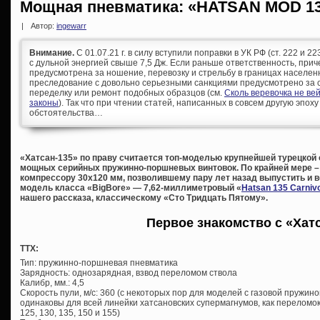
Мощная пневматика: «HATSAN MOD 1
|
Автор:
ingewarr
Внимание.
С 01.07.21 г. в силу вступили поправки в УК РФ (ст. 222 и 
с дульной энергией свыше 7,5 Дж. Если раньше ответственность, при
предусмотрена за ношение, перевозку и стрельбу в границах населен
преследование с довольно серьезными санкциями предусмотрено за с
переделку или ремонт подобных образцов (см.
Сколь веревочка не ве
законы
). Так что при чтении статей, написанных в совсем другую эпоху
обстоятельства…
«Хатсан-135» по праву считается топ-моделью крупнейшей турецкой
мощных серийных пружинно-поршневых винтовок. По крайней мере –
компрессору 30х120 мм, позволившему пару лет назад выпустить и 
модель класса «BigBore» — 7,62-миллиметровый
«
Hatsan 135 Carniv
нашего рассказа, классическому «Сто Тридцать Пятому».
Первое знакомство с «Хат
ТТХ:
Тип: пружинно-поршневая пневматика
Зарядность: однозарядная, взвод переломом ствола
Калибр, мм.: 4,5
Скорость пули, м/с: 360 (с некоторых пор для моделей с газовой пружин
одинаковы для всей линейки хатсановских супермагнумов, как переломок
125, 130, 135, 150 и 155)