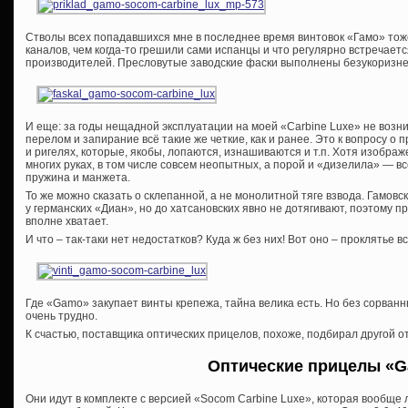
Стволы всех попадавшихся мне в последнее время винтовок «Гамо» тож
каналов, чем когда-то грешили сами испанцы и что регулярно встречает
производителей. Пресловутые заводские фаски выполнены безукоризне
И еще: за годы нещадной эксплуатации на моей «Carbine Luxe» не возни
перелом и запирание всё такие же четкие, как и ранее. Это к вопросу о
и ригелях, которые, якобы, лопаются, изнашиваются и т.п. Хотя изобра
многих руках, в том числе совсем неопытных, а порой и «дизелила» — вс
пружина и манжета.
То же можно сказать о склепанной, а не монолитной тяге взвода. Гамовс
у германских «Диан», но до хатсановских явно не дотягивают, поэтому п
вполне хватает.
И что – так-таки нет недостатков? Куда ж без них! Вот оно – проклятье 
Где «Gamo» закупает винты крепежа, тайна велика есть. Но без сорван
очень трудно.
К счастью, поставщика оптических прицелов, похоже, подбирал другой о
Оптические прицелы «
G
Они идут в комплекте с версией «Socom Carbine Luxe», которая вообщ