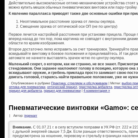
Действительно высококлассные оптико-механические устройства стоят у
можно купить мешок обычных пневматических винтовок или пару-тройку
К явлению параллакса приводят также две основные ошибки при при
Неоптимальное расстояние зрачка от линзы окуляра.
Смещение зрачка от оптической оси ОП (не по центру)
Первое лечится настройкой расстояния при установке прицела. Проще 
вперед-назад до тех пор, пока картинка не совпадет с внутренним диам
области по краям изображения.
Второе достаточно легко исправить за счет тренировок. Тренируйте пра
вскидывайте винтовку в боевое положения и прицеливайтесь. И так десят
автомате не начнете выставлять зрачок четко по центру окуляра.
Маленький секрет, о котором, как ни странно, не все знают. Присмотр
стендовиков. Они заранее наклоняют голову в позицию, которую она 
вскидывают оружие, и гребень приклада просто занимает свою посто
двигать головой, стараясь найти правильное положение, уже не нужн
Опубликовано в рубрике
Практика: стреляем и обслуживаем
| Метки:
выбор пр
оптика для пневматики
,
оптический прицел
,
пристрелка арбалета
,
пристрелка оп
прицел для арбалета
,
прицел для пневматики
|
4 комментария »
Пневматические винтовки «Gamo»: 
|
Автор:
ingewarr
Внимание.
С 01.07.21 г. в силу вступили поправки в УК РФ (ст. 222 и 
с дульной энергией свыше 7,5 Дж. Если раньше ответственность, при
предусмотрена за ношение, перевозку и стрельбу в границах населен