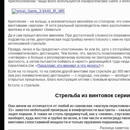
приспособлений. Чаще всего используются панкратические Gamo 3-9х40 
Крепление – не кольца, а исключительно моноблок со стопором, что оче
винтовками «магнум». И хотя реальный производитель явно расположен
крепежа и не думают сбиваться.
Да и сам прицел вполне вменяем. При достаточной сложности (переменн
подсветка сетки, диоптрическая подстройка) ничего плохого с ним не п
интенсивной стрельбе.
Правда, лично я бы предпочел «постоянник» 4х или 6х, зато с отстройк
«пневматических» дистанциях. Тем более, что, малость поэкспериментир
«четверке» и больше к регулировочному колесику не притрагиваюсь. Нов
кратность, а затем пытаются поймать в «крест» дергающийся туда-сюд
параллакса (см. «
Параллакс: кто виноват и что делать?
«).
Если на то пошло, то на совсем другой винтовке при стрельбе до 300 ме
(как раз пневматических) дистанциях — с подхода, «на реву» — вообще
открытых прицельных, благо конструкция оптики с боковым кронштейном
Кстати, о стрельбе.
Стрельба из винтовок серии
Она ничем не отличается от любой из гамовских «магнум-переломок» 
31» заметен небольшой проигрыш в комфортности выстрела – сказы
зацеп поршня. А также не столь продвинутый, как у «немки», спусков
наоборот, куда жестче и грубее во всем, в том числе и непосредств
винтовки сопоставимой мощности и только пружинно-поршневые.
Разница заметна 