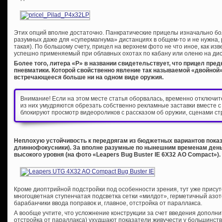
Этих опций вполне достаточно. Панкратические прицелы изначально бо
разумных даже для «супермагнума» дистанциях в общем-то и не нужна, р
такая). По большому счету, прицел на верхнем фото не что иное, как из
успешно применяемый при облавных охотах по кабану или оленю на дис
Более того, литера «P» в названии свидетельствует, что прицел пре
пневматики. Которой свойственно явление так называемой «двойной»
встречающееся больше ни на одном виде оружия.
Внимание! Если на этом месте статья оборвалась, временно отключи
из них умудряются обрезать собственно рекламные заставки вместе с
блокируют просмотр видеороликов с рассказом об оружии, сценами ст
Неплохую устойчивость к передрягам из бюджетных вариантов показ
длиннофокусники). За вполне разумные по нынешним временам день
высокого уровня (на фото «Leapers Bug Buster IE 6X32 AO Compact»).
Кроме диоптрийной подстройки под особенности зрения, тут уже присут
многоцветная ступенчатая подсветка сетки «милдот», герметичный азо
барабанчики ввода поправок и, главное, отстройка от параллакса.
А вообще учтите, что усложнение конструкции за счет введения дополн
отстройка от параллакса) ухудшают показатели живучести у большинст