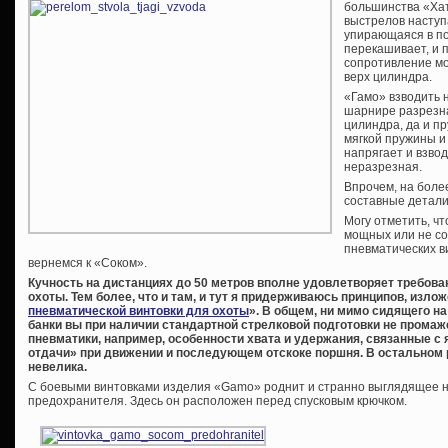
большинства «Хат
выстрелов наступ
упирающаяся в по
перекашивает, и 
сопротивление мо
верх цилиндра.
«Гамо» взводить 
шарнире разрезна
цилиндра, да и п
мягкой пружины и
напрягает и взвод 
неразрезная.
Впрочем, на боле
составные детали
Могу отметить, ч
мощных или не со
пневматических в
вернемся к «Соком».
Кучность на дистанциях до 50 метров вполне удовлетворяет требов
охоты. Тем более, что и там, и тут я придерживаюсь принципов, излож
пневматической винтовки для охоты
». В общем, ни мимо сидящего н
банки вы при наличии стандартной стрелковой подготовки не прома
пневматики, например, особенности хвата и удержания, связанные 
отдачи» при движении и последующем отскоке поршня. В остальном
невелика.
С боевыми винтовками изделия «Gamo» роднит и странно выглядящее н
предохранителя. Здесь он расположен перед спусковым крючком.