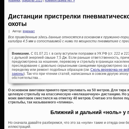
новинки
,
прицелы 2023
|
Комментариев нет »
Дистанции пристрелки пневматическ
охоты
|
Автор:
ingewarr
Все приведенные здесь данные относятся в основном к пружинно-по
калибра 4.5 мм и сопоставимой с ними по мощности пневматике с пре
Внимание.
С 01.07.21 г. в силу вступили поправки в УК РФ (ст. 222 и 
с дульной энергией свыше 7,5 Дж. Если раньше ответственность, при
предусмотрена за ношение, перевозку и стрельбу в границах населен
преследование с довольно серьезными санкциями предусмотрено за с
переделку или ремонт подобных образцов (см.
Сколь веревочка не ве
законы
). Так что при чтении статей, написанных в совсем другую эпоху
обстоятельства…
О основном винтовки принято пристреливать на 50 метров. Для тира я
целевую стрельбу на классическую «мелкашечную» дистанцию. Но 
моих винтовок сместился на отметку 40 метров. Считаю это более 
стрельбы, так называемого «плинка».
Ближний и дальний «ноль» у 
Но сначала давайте разберемся, что это за «нули» такие и откуда они 
иллюстраций.