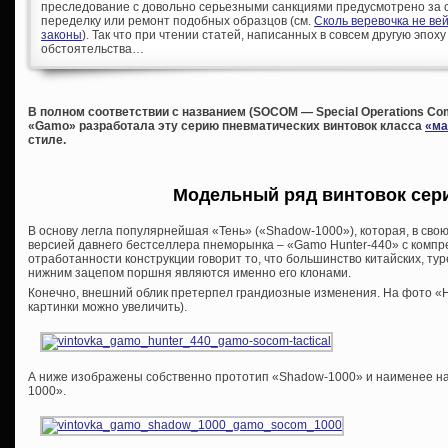
преследование с довольно серьезными санкциями предусмотрено за с
переделку или ремонт подобных образцов (см.
Сколь веревочка не ве
законы
). Так что при чтении статей, написанных в совсем другую эпоху
обстоятельства…
В полном соответствии с названием (SOCOM — Special Operations C
«Gamo» разработала эту серию пневматических винтовок класса
«ма
стиле.
Модельный ряд винтовок сер
В основу легла популярнейшая «Тень» («Shadow-1000»), которая, в сво
версией давнего бестселлера пнеморынка – «Gamo Hunter-440» с компр
отработанности конструкции говорит то, что большинство китайских, тур
нижним зацепом поршня являются именно его клонами.
Конечно, внешний облик претерпел грандиозные изменения. На фото «Hu
картинки можно увеличить).
А ниже изображены собственно прототип «Shadow-1000» и наименее на
1000».