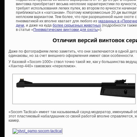
винтовка приобретает весьма неплохие характеристики по кучности,
требует использования легких пулек, во втором по кучности начинае
приближаться к «хатсанам». Поэтому компромиссные 20 дж выглядя
неплохим вариантом. Тем более, что при разрешенной ныне охоте с
пневматикой их вполне хватает для любого из
указанных в «Перечн
дичи
, и даже на куда
более серьезных животных
(подробности также
в статье «
Пневматические винтовки для охоты
«).
Отличия версий винтовок сер
Даже по фотографиям легко заметить, что они заключаются в одной детал
одинаковы, но за счет внешнего оформления имеют свои особенности.
У базовой «Socom-1000» ствол точно такой же, как у большинства ведущ
«Хантер-440» гамовских «переломок».
«Socom Tactical» имеет так называемый саунд-модератор, именуемый о
этот пластиковый набалдашник со своей работой вполне справляется, х
камер.