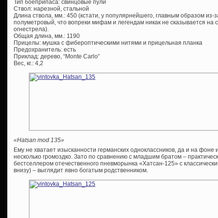
Тип боеприпаса: свинцовые пули
Ствол: нарезной, стальной
Длина ствола, мм.: 450 (кстати, у популярнейшего, главным образом из-
полуметровый, что вопреки мифам и легендам никак не сказывается на с
огнестрела).
Общая длина, мм.: 1190
Прицелы: мушка с фибероптическими нитями и прицельная планка
Предохранитель: есть
Приклад: дерево, “Monte Carlo”
Вес, кг.: 4,2
«Hatsan mod 135»
Ему не хватает изысканности германских одноклассников, да и на фоне
несколько громоздко. Зато по сравнению с младшим братом – практичес
бестселлером отечественного пневморынка «Хатсан-125» с классически
внизу) – выглядит явно богатым родственником.