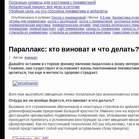
Полезные сервисы для охотников с пневматикой
Арбалетный прицел: все дело в сеточке
Убойная сила: на что способна пневматика и арбалеты
Опубликовано в рубрике
Охота с пневматикой
| Метки:
4.5 мм
,
баллистика пули
оптика для пневматики
,
охота с воздушкой
,
охота с пневматикой
,
охотничье пне
пневматическая винтовка
,
пневматическое оружие
,
пристрелка оптического при
пневматики
,
прямой выстрел
,
сайт пневматики
,
скорость пневматики
,
скорость п
стрельба из пневматики
,
стрельба из пневматической винтовки
,
траектория пули
Параллакс: кто виноват и что делать?
|
Автор:
ingewarr
Давайте оставим в стороне физику явления параллакса (кому интересн
Главное, оно существует и осложняет жизнь поклонникам пневматики 
целиться, так еще и меткость здорово страдает.
Вот так выглядит смещение точки попадания при возникновении клас
Откуда же он вообще берется, кто виноват и что делать?
Вызвано это стремлением эйрганнеров и некоторых стрелков из арбале
длиннофокусными прицелами большой кратности. Именно они на коротки
дистанциях чрезвычайно подвержены появлению лун, уплыванию картинк
приходится прибегать к усложнению конструкции за счет введения меха
(фокусировки). Как по простенькой технологии АО (на объективе), так и 
порой представляет собой настоящий штурвальчик сбоку прицела).