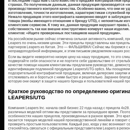
В последние годы нам стало известно о продаже контрафактной про
странах. По полученным данным, данная продукция производится «
производственного контроля качества. Особенно важно, что они не 
изготовления, точности изготовления, характеристикам служебной п
Немало продавцов этого контрафакта намеренно вводят в заблужден
товара (якобы имеющего отношение к бренду UTG), с непонятным из
клиентским сервисом. К тому же, данная продукция нарушает права 
собственность так как внешне конструктивно копирует наши издели
клиентов: «Ищите проверенных поставщиков нашей продукции».
На российском рынке сейчас отмечена сильная активность компаний, 
Leapers по очень низким ценам. Эти прицелы представлены как прицел
партнеров Leapers из Китая. Это — ФАЛЬШИВКА! Сейчас мы боремся с 
неправдоподобной информации, и этим письмом уведомляем наших росс
Если вы видите невероятно низкую цену на нашу продукцию, то это сли
подвергайте себя опасности и не портите себе удовольствие от стрельб
качестве помощи нашим клиентам мы предлагаем руководство, демонс
идентификации подлинной продукции Leapers/UTG optics. Мы поощряем
подозрительной контрафактной продукции, включая дилерские закупки и
отслеживать их и бороться с ними быстро и решительно. Заранее благо
которую они окажут в защите нашего бренда и пользователей нашей пр
Краткое руководство по определению оригин
LEAPERS/UTG
Компания Leapers Inc. начала свой бизнес 22 года назад с прицела 4х28.
различных моделей оптики мы представили за прошедшее время. Поэтому
особенностях наших прицелов, произведенных в разное время. Это крат
касается текущих моделей нашей производственной линейки и говорит о
проверить простым пользователям. Каждый раз, когда у вас возникает с
стесняйтесь связаться с официальным представителем Leapers в регио