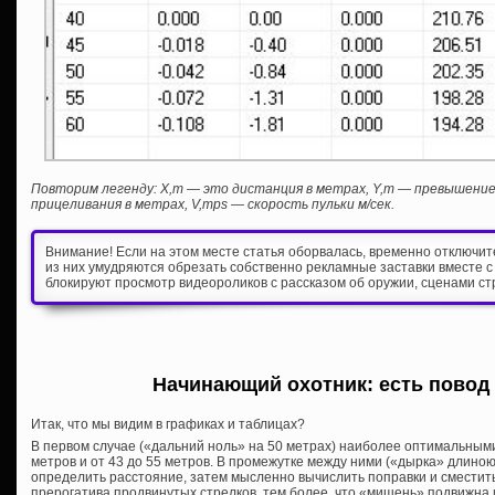
Повторим легенду: Х,m — это дистанция в метрах, Y,m — превышен
прицеливания в метрах, V,mps — скорость пульки м/сек.
Внимание! Если на этом месте статья оборвалась, временно отключи
из них умудряются обрезать собственно рекламные заставки вместе с
блокируют просмотр видеороликов с рассказом об оружии, сценами ст
Начинающий охотник: есть повод
Итак, что мы видим в графиках и таблицах?
В первом случае («дальний ноль» на 50 метрах) наиболее оптимальными
метров и от 43 до 55 метров. В промежутке между ними («дырка» длино
определить расстояние, затем мысленно вычислить поправки и сместить
прерогатива продвинутых стрелков, тем более, что «мишень» подвижна 