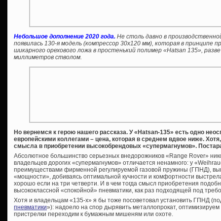
Небольшое дополнение 2020 года.
Не столь давно в производственно
появилась 130-я модель (компрессор 30х120 мм), которая в принципе
шикарного орехового ложа в простенький полимер «Hatsan 135», разве
миллиметров стволом.
Но вернемся к герою нашего рассказа. У «
Hatsan-135» есть одно не
европейскими коллегами – цена, которая в среднем вдвое ниже. Хотя,
смысла в приобретении высокобрендовых «супермагнумов». Постар
Абсолютное большинство серьезных внедорожников «Range Rover» никог
владельцев дорогих «супермагнумов» отличается ненамного: у «Weihrau
преимуществами фирменной регулируемой газовой пружины (ГПНД), вы
«мощности», добиваясь оптимальной кучности и комфортности выстрела
хорошо если на три четверти. И в чем тогда смысл приобретения подобн
высококлассной «спокойной» пневматики, как раз подходящей под треб
Хотя и владельцам «135-х» я бы тоже посоветовал установить ГПНД (по
пневматики
»): надоело на спор дырявить металлопрокат, оптимизируем
пристрелки переходим к бумажным мишеням или охоте.