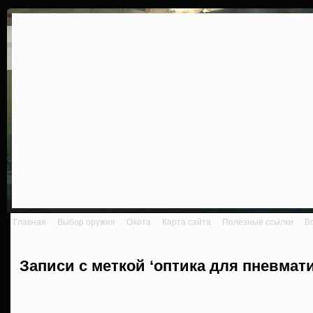
Главная
Выбор оружия
Охота
Карта сайта
Полезные ссылки
В
Записи с меткой ‘оптика для пневмати