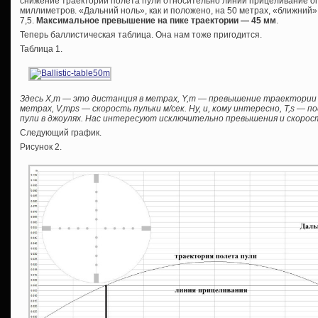
снижение траектории полета пули относительно линии прицеливание опят
миллиметров. «Дальний ноль», как и положено, на 50 метрах, «ближний
7,5.
Максимальное превышение на пике траектории — 45 мм
.
Теперь баллистическая таблица. Она нам тоже пригодится.
Таблица 1.
Здесь Х,m — это дистанция в метрах, Y,m — превышение траектории
метрах, V,mps — скорость пульки м/сек. Ну, и, кому интересно, T,s — п
пули в джоулях. Нас интересуют исключительно превышения и скорос
Следующий график.
Рисунок 2.