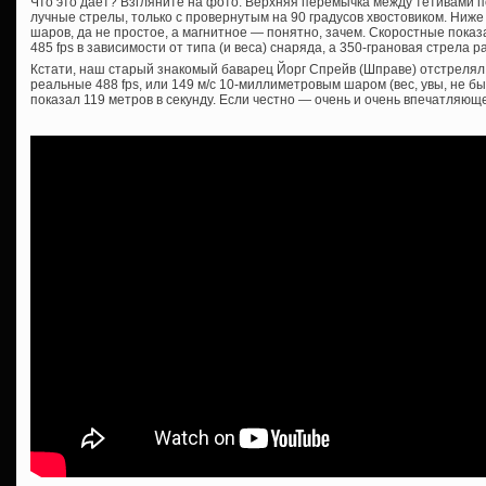
Что это дает? Взгляните на фото. Верхняя перемычка между тетивами п
лучные стрелы, только с провернутым на 90 градусов хвостовиком. Ниж
шаров, да не простое, а магнитное — понятно, зачем. Скоростные пока
485 fps в зависимости от типа (и веса) снаряда, а 350-грановая стрела раз
Кстати, наш старый знакомый баварец Йорг Спрейв (Шправе) отстрелял
реальные 488 fps, или 149 м/с 10-миллиметровым шаром (вес, увы, не б
показал 119 метров в секунду. Если честно — очень и очень впечатляюще