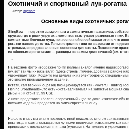
Охотничий и спортивный лук-рогатка
|
Автор:
ingewarr
Основные виды охотничьих рогат
SlingBow — под этим загадочным и симпатичным названием, собстве
оружие, где в роли упругих элементов выступают резиновые тяжи. 
компактные блочные луки, но в основной своей массе это не что ин
рогатки нашего детства. Только стреляют они не шариками от подши
стрелами, и предназначены в основном для охоты. Поклонники прак
их «боевыми рогатками» — разницы на самом деле никакой (см. стат
На верхнем фото изображен почти полный аналог именно наших рогато
(ну, вот так мы их называли). Здесь стрелы, точнее, дротики в районе н
удерживает тяжи. Когда-то мы делали их из электродов со специальным 
это вполне промышленное изделие.
Кстати, сам верхний образец позиционируется как «Powerful Hunting Tool S
Fishing Broadheads», то есть «Устанавливаемая на запястье мощная сн
рыбы»(!) и стоит 35.99 USD.
А ниже представлен более навороченный и где-то даже «тактический» в
похожих изделий продается на Алиэкспресс или eBay.
На фото внизу мы видим несколько иной подход, во многом заимствованн
рогаток для охоты оснащаются лучными полочками, известными как «во
прицелами с несколькими «пинами (мушками). Натяжение и удержание т