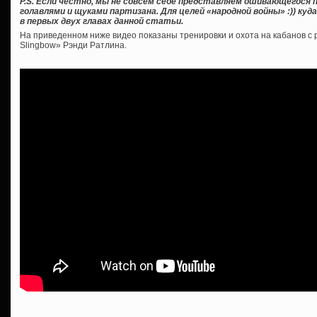
P.S. Если честно, мы не совсем себе представляем ошивающегося п
голавлями и щуками партизана. Для целей «народной войны» :)) куд
в первых двух главах данной статьи.
На приведенном ниже видео показаны тренировки и охота на кабанов с 
Slingbow» Рэнди Ратлина.