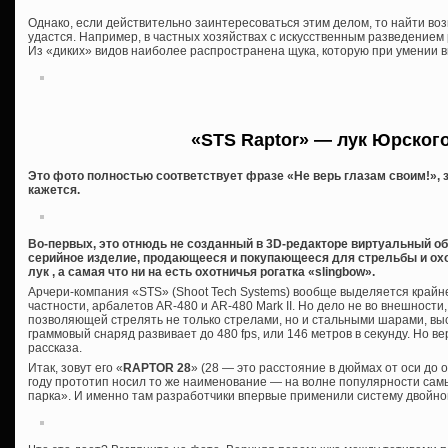
Однако, если действительно заинтересоваться этим делом, то найти в
удастся. Например, в частных хозяйствах с искусственным разведением 
Из «диких» видов наиболее распространена щука, которую при умении в
«STS Raptor» — лук Юрског
Это фото полностью соответствует фразе «Не верь глазам своим!», з
кажется.
Во-первых, это отнюдь не созданный в 3D-редакторе виртуальный обр
серийное изделие, продающееся и покупающееся для стрельбы и охо
лук , а самая что ни на есть охотничья рогатка «slingbow».
Арчери-компания «STS» (Shoot Tech Systems) вообще выделяется крайн
частности, арбалетов AR-480 и AR-480 Mark II. Но дело не во внешности,
позволяющей стрелять не только стрелами, но и стальными шарами, вы
граммовый снаряд развивает до 480 fps, или 146 метров в секунду. Но в
рассказа.
Итак, зовут его «
RAPTOR 28
» (28 — это расстояние в дюймах от оси до 
году прототип носил то же наименование — на волне популярности с
парка». И именно там разработчики впервые применили систему двойной т