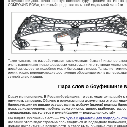
выпускающей достаточно широкую номенклатуру стрелометов. Вот на
COMPOUND BOW», типичный представитель всей модельной линейки.
Такое чувство, что разработчиками там руководит бывший инженер-стро
очень напоминают некие фермовые конструкции, что-то вроде железнод
девайсы, скорее уж подобное могли бы создать гномы. Только не толкино
реки», жадно перенимающие достижения обрушившегося в их первоздан
земной цивилизации.
Пара слов о боуфишинге в
Сразу же пояснение. В России боуфишинг, то есть «охота» на рыбу с
оружием, запрещен. Обычно в региональных документах это выгляд
биоресурсами не вправе осуществлять добычу (вылов) водных биор
лова, за исключением любительского и спортивного рыболовства, о
специальных пистолетов и ружей (далее — подводная охота)»
Как видите, исключения есть — это
ружья и арбалеты для подводной ох
названии этого вида: стрельба производиться из подводного положения,
должно находиться на поверхности. А стало быть, обычные луки и арбал