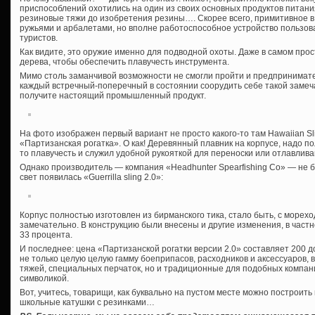
приспособлений охотились на один из своих основных продуктов питания
резиновые тяжи до изобретения резины…. Скорее всего, примитивное 
ружьями и арбалетами, но вполне работоспособное устройство пользов
туристов.
Как видите, это оружие именно для подводной охоты. Даже в самом про
дерева, чтобы обеспечить плавучесть инструмента.
Мимо столь заманчивой возможности не смогли пройти и предпринимател
каждый встречный-поперечный в состоянии соорудить себе такой замеч
получите настоящий промышленный продукт.
На фото изображен первый вариант не просто какого-то там Hawaiian Slin
«Партизанская рогатка». О как! Деревянный плавник на корпусе, надо пол
то плавучесть и служил удобной рукояткой для переноски или отлавлив
Однако производитель — компания «Headhunter Spearfishing Co» — не 
свет появилась «Guerrilla sling 2.0»:
Корпус полностью изготовлен из бирманского тика, стало быть, с морехо
замечательно. В конструкцию были внесены и другие изменения, в част
33 процента.
И последнее: цена «Партизанской рогатки версии 2.0» составляет 200 д
не только целую целую гамму боеприпасов, расходников и аксессуаров, в
тяжей, специальных перчаток, но и традиционные для подобных компани
символикой.
Вот, учитесь, товарищи, как буквально на пустом месте можно построить
школьные катушки с резинками…