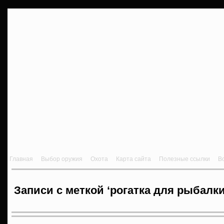
Главная
Выбор оружия
Охота
Карта сайта
Полезные ссылки
В
Записи с меткой ‘рогатка для рыбалки