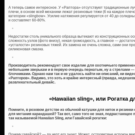
А теперь самое интересное. У «Раптора» отсутствуют традиционные луч
плечи, в основе всей механики лежат резиновые тяжи (6 на каждое плечо
категории «slingbow». Усилие натяжения регулируется от 40 до солидны
и составляет 60-80%.
Недостатки столь уникального образца вытекают из конструкционных ос
сложность узлов (фото внизу), некая громоздкость, а главное — достат
«усталости» резиновых тяжей. Их замена не очень сложна, сами они п
силиконовая смазка.
Производитель рекомендует свое изделие для охотничьего применени
небольшим зверькам и в первую очередь пернатым, ну а стрелами —
блочниками. Однако нам так и не удалось найти ни описаний, ни вид
«Рапторов». Видимо, это хоть и крайне интересный (правда, недешев
развлекательный девайс.
«Hawaiian sling», или Рогатка 
Помните, в розовом детстве из обычной катушки для ниток и резинки
для метания карандашей? Так вот, само того не зная, подрастающее
так называемой Hawaiian Sling, или Гавайской рогатки:
Почему гавайской? — да черт его знает. Может, островитяне испокон ве