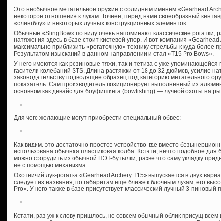
Это необычное метательное оружие с солидным именем «Gearhead Arch
некоторое отношение к лукам. Точнее, перед нами своеобразный кентав
«слингбоу» и некоторых лучных конструкционных элементов.
Обычные «SlingBow» по виду очень напоминают классические рогатки, ра
натяжения здесь в базе стоит кистевой упор. И вот компания «Gearhead
максимально приблизить «рогаточную» технику стрельбы к куда более п
Результатом изысканий в данном направлении и стал «T15 Pro Bows».
У него имеются как резиновые тяжи, так и тетива с уже упоминающейся 
гасители колебаний STS. Длина растяжки от 18 до 32 дюймов, усилие нат
законодательству подводящее образец под категорию метательного ору
показатель. Сам производитель позиционирует выполненный из алюми
основном как девайс для боуфишинга (bowfishing) — лучной охоты на ры
Для чего желающие могут приобрести специальный обвес:
Как видим, это достаточно простое устройство, где вместо безынерцион
использована обычная пластиковая колба. Кстати, нечто подобное для
можно соорудить из обычной ПЭТ-бутылки, разве что саму укладку приде
не с помощью механизма.
Охотничий лук-рогатка «Gearhead Archery T15» выпускается в двух вариа
следует из названия, по габаритам еще ближе к блочным лукам, его высо
Pro». У него также в базе присутствует классический лучный 3-пиновый 
Кстати, раз уж к слову пришлось, не совсем обычный облик присущ всем