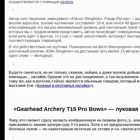
осуществляются с помощью
релиза
.
Автор сего творения, именуемого «Falcon Slingbow», Рэнди Ратлин — дал
вполне взрослое, усилие натяжения составляет 18 кг, или почти 40 фун
классификации это как раз минимальный уровень для охотничьих луков.
которых мы с трудом можем представить, автор производит совершенных 
если речь идет о фунтах, то у нас с такой «рогаточкой» энтузиаст быст
соответствующих товарищей.
И это действительно не шуточки. Показанного на фото благородного ол
охотничьей рогатки «Elite Slingbow» на дистанции чуть менее 15 метров 
одно слово — молодец!).
Будете смеяться, но не только, скажем, зайцев, а даже волков добы
помощью… нагайки. Оружие это не дистанционное, а так называемое 
тому же, как и рогатки, сейчас является обычным товаром, который
магазине (см. «
Боевая и охотничья нагайка
«).
«Gearhead Archery T15 Pro Bows» — луковая 
Тому, кто сможет сразу назвать изображенную на первом фото..э.. ко
присваивать звание арчери-гуру 3-го ранга. Хотя о ее предназначен
блочных луков — по характерным петельке на тетиве и т.н. «волосат