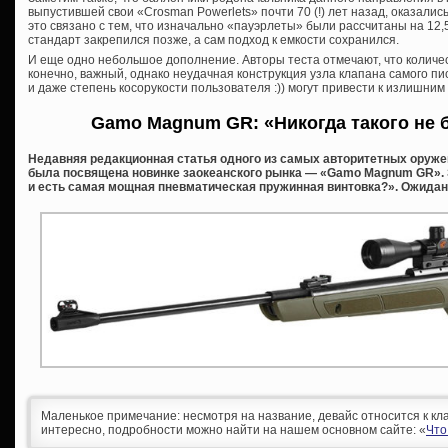
выпустившей свои «Crosman Powerlets» почти 70 (!) лет назад, оказали
это связано с тем, что изначально «пауэрлеты» были рассчитаны на 12,
стандарт закрепился позже, а сам подход к емкости сохранился.
И еще одно небольшое дополнение. Авторы теста отмечают, что количес
конечно, важный, однако неудачная конструкция узла клапана самого пис
и даже степень косорукости пользователя :)) могут привести к излишним
Gamo Magnum GR: «Никогда такого не 
Недавняя редакционная статья одного из самых авторитетных оруже
была посвящена новинке заокеанского рынка — «Gamo Magnum GR». 
и есть самая мощная пневматическая пружинная винтовка?». Ожидан
Маленькое примечание: несмотря на название, девайс относится к кл
интересно, подробности можно найти на нашем основном сайте: «
Что