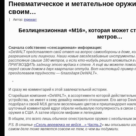
Пневматическое и метательное оружие
своим…
|
Автор:
ingewarr
Безлицензионная «М16», которая может ст
метров…
Сначала собственно «сенсационная» информация:
«
DeWALT представляет свой ответ на вопрос самообороны в доме, к
разрешения или лицензии. Наши новые гвоздезабивные инструменты 
расстояние свыше 180 метров, и если кто-нибудь решит вломиться в
ПРИГВОЗДИТЬ задницу этого мудака к стене. А ещё вы можете помогат
перед своим домом в двух кварталах оттуда. Вот настоящий пример т
преодолеваем трудности — благодаря DeWALT
».
И сразу же комментарий к этой завлекательной истории.
Старейшая компания «DeWALT», в ассортименте которой действительно
устройства, не имеет к сему девайсу никакого отношения. Его автор Davi
подобрал к своей М16 детали веселеньких цветов и пришпандорил накле
шуточный комментарий вдруг обрели небывалую популярность в связи 
оружия в США. А затем обросли мифами и легендами.
В общем, это всего лишь обычное огнестрельное оружие с необычным э
P.S. В статье
«Сколь веревочка не вейся…» Часть 2
» мы описывали из
самом деле тоже является совсем не тем, о чем вы подумали.