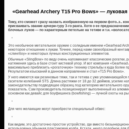
«Gearhead Archery T15 Pro Bows» — луковая 
Тому, кто сможет сразу назвать изображенную на первом фото..э.. ко
присваивать звание арчери-гуру 3-го ранга. Хотя о ее предназначен
блочных луков — по характерным петельке на тетиве и т.н. «волосат
Это необычное метательное оружие с солидным именем «Gearhead Arch
некоторое отношение к лукам. Точнее, перед нами своеобразный кентав
«слингбоу» и некоторых лучных конструкционных элементов.
Обычные «SlingBow» по виду очень напоминают классические рогатки, ра
натяжения здесь в базе стоит кистевой упор. И вот компания «Gearhead
максимально приблизить «рогаточную» технику стрельбы к куда более п
Результатом изысканий в данном направлении и стал «T15 Pro Bows».
У него имеются как резиновые тяжи, так и тетива с уже упоминающейся 
гасители колебаний STS. Длина растяжки от 18 до 32 дюймов, усилие нат
законодательству подводящее образец под категорию метательного ору
показатель. Сам производитель позиционирует выполненный из алюми
основном как девайс для боуфишинга (bowfishing) — лучной охоты на ры
Для чего желающие могут приобрести специальный обвес:
Как видим, это достаточно простое устройство, где вместо безынерцион
использована обычная пластиковая колба. Кстати, нечто подобное для