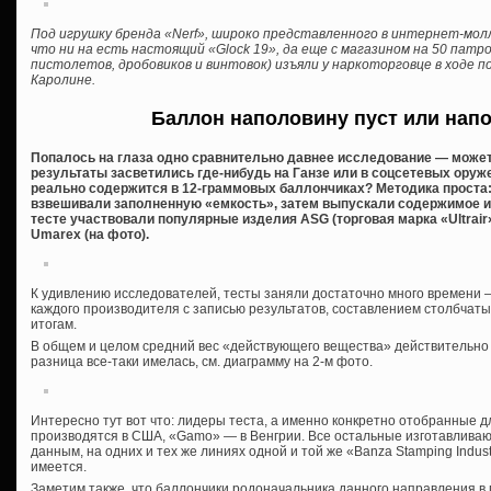
Под игрушку бренда «Nerf», широко представленного в интернет-мол
что ни на есть настоящий «Glock 19», да еще с магазином на 50 патро
пистолетов, дробовиков и винтовок) изъяли у наркоторговце в ходе 
Каролине.
Баллон наполовину пуст или нап
Попалось на глаза одно сравнительно давнее исследование — может,
результаты засветились где-нибудь на Ганзе или в соцсетевых оруж
реально содержится в 12-граммовых баллончиках? Методика проста
взвешивали заполненную «емкость», затем выпускали содержимое и
тесте участвовали популярные изделия ASG (торговая марка «Ultrair»)
Umarex (на фото).
К удивлению исследователей, тесты заняли достаточно много времени 
каждого производителя с записью результатов, составлением столбчатых
итогам.
В общем и целом средний вес «действующего вещества» действительно 
разница все-таки имелась, см. диаграмму на 2-м фото.
Интересно тут вот что: лидеры теста, а именно конкретно отобранные 
производятся в США, «Gamo» — в Венгрии. Все остальные изготавливают
данным, на одних и тех же линиях одной и той же «Banza Stamping Industr
имеется.
Заметим также, что баллончики родоначальника данного направления в