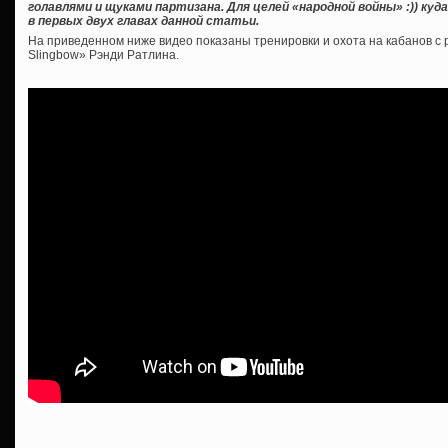
голавлями и щуками партизана. Для целей «народной войны» :)) куд
в первых двух главах данной статьи.
На приведенном ниже видео показаны тренировки и охота на кабанов с 
Slingbow» Рэнди Ратлина.