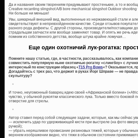
Да и названия своим творениям придумывают простенькие, а то и вообщ
Creative recanting slingshot A/B bore mechanical slingshot Outdoor shooting 
Ни больше ни меньше!
Увы, шикарный внешний вид, выполненные из нержавеющей стали и ал
свидетельствуют в непревзойденном качестве. Среди отзывов покупате
разного рода дефекты. С другой стороны, производители/поставщики 
страдальцам запчасти или вообще заменяют товар. И опять же речь идет 
помним из собственного детства, вообще штука крайне ломучая…
Еще один охотничий лук-рогатка: прост
Помните нашу статью, где, в частности, рассказывалось, как компан
совместить популярную ныне охотничью рогатку «слингбоу» с лучно
интересный по конструкции образец «
T15 Pro Bows
«? Оказывается, п
Догадайтесь с трех раз, что держит в руках Йорг Шправе — не прав
скульптуру?
И точно, неугомонный баварец идею своей «Африканской богини» («Afri
чувство, у обычной рукоятки классического лука. Только вместо боковой
отверстие для стрелы.
Автор ставил перед собой следующие задачи, которые, как мы сейчас ув
— исключить удар по удерживающей кисти при выстреле (на фото вверх
ручкой);
— убрать неряшливое провисание резиновых тяжей, которые у обычных 
верхнем изображении видно, что тяжи в обычном состоянии прижимаются