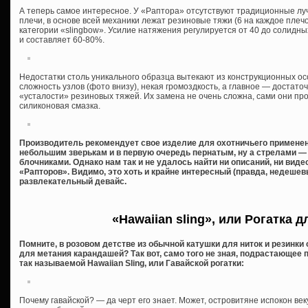
А теперь самое интересное. У «Раптора» отсутствуют традиционные луч
плечи, в основе всей механики лежат резиновые тяжи (6 на каждое плечо
категории «slingbow». Усилие натяжения регулируется от 40 до солидны
и составляет 60-80%.
Недостатки столь уникального образца вытекают из конструкционных ос
сложность узлов (фото внизу), некая громоздкость, а главное — достат
«усталости» резиновых тяжей. Их замена не очень сложна, сами они п
силиконовая смазка.
Производитель рекомендует свое изделие для охотничьего применени
небольшим зверькам и в первую очередь пернатым, ну а стрелами —
блочниками. Однако нам так и не удалось найти ни описаний, ни вид
«Рапторов». Видимо, это хоть и крайне интересный (правда, недешев
развлекательный девайс.
«Hawaiian sling», или Рогатка 
Помните, в розовом детстве из обычной катушки для ниток и резинки
для метания карандашей? Так вот, само того не зная, подрастающее
так называемой Hawaiian Sling, или Гавайской рогатки:
Почему гавайской? — да черт его знает. Может, островитяне испокон ве