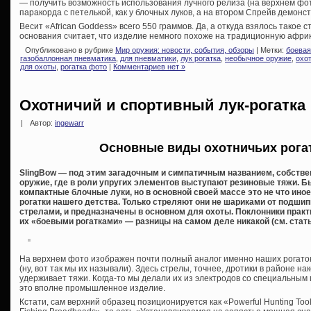
— получить возможность использования лучного релиза (на верхнем фо
паракорда с петелькой, как у блочных луков, а на втором Спрейв демонстр
Весит «African Goddess» всего 550 граммов. Да, а откуда взялось такое 
основания считает, что изделие немного похоже на традиционную африк
Опубликовано в рубрике
Мир оружия: новости, события, обзоры
| Метки:
боевая
газобаллонная пневматика
,
для пневматики
,
лук рогатка
,
необычное оружие
,
охо
для охоты
,
рогатка фото
|
Комментариев нет »
Охотничий и спортивный лук-рогатка
|
Автор:
ingewarr
Основные виды охотничьих рогат
SlingBow — под этим загадочным и симпатичным названием, собстве
оружие, где в роли упругих элементов выступают резиновые тяжи. 
компактные блочные луки, но в основной своей массе это не что ин
рогатки нашего детства. Только стреляют они не шариками от подши
стрелами, и предназначены в основном для охоты. Поклонники прак
их «боевыми рогатками» — разницы на самом деле никакой (см. стат
На верхнем фото изображен почти полный аналог именно наших рогато
(ну, вот так мы их называли). Здесь стрелы, точнее, дротики в районе н
удерживает тяжи. Когда-то мы делали их из электродов со специальным 
это вполне промышленное изделие.
Кстати, сам верхний образец позиционируется как «Powerful Hunting Tool S