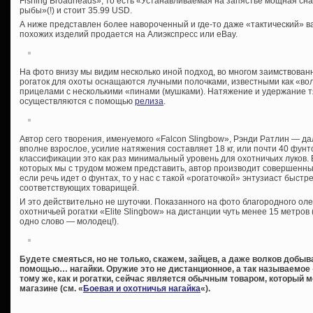
Fishing Broadheads», то есть «Устанавливаемая на запястье мощная сн
рыбы»(!) и стоит 35.99 USD.
А ниже представлен более навороченный и где-то даже «тактический» в
похожих изделий продается на Алиэкспресс или eBay.
На фото внизу мы видим несколько иной подход, во многом заимствованн
рогаток для охоты оснащаются лучными полочками, известными как «во
прицелами с несколькими «пинами (мушками). Натяжение и удержание т
осуществляются с помощью
релиза
.
Автор сего творения, именуемого «Falcon Slingbow», Рэнди Ратлин — дал
вполне взрослое, усилие натяжения составляет 18 кг, или почти 40 фун
классификации это как раз минимальный уровень для охотничьих луков.
которых мы с трудом можем представить, автор производит совершенных 
если речь идет о фунтах, то у нас с такой «рогаточкой» энтузиаст быст
соответствующих товарищей.
И это действительно не шуточки. Показанного на фото благородного ол
охотничьей рогатки «Elite Slingbow» на дистанции чуть менее 15 метров 
одно слово — молодец!).
Будете смеяться, но не только, скажем, зайцев, а даже волков добы
помощью… нагайки. Оружие это не дистанционное, а так называемое 
тому же, как и рогатки, сейчас является обычным товаром, который
магазине (см. «
Боевая и охотничья нагайка
«).