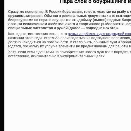
Пара слов о боуфишинге в
Сразу же пояснение. В России боуфишинг, то есть «охота» на рыбу с
оружием, запрещен. Обычно в региональных документах это выгляд
биоресурсами не вправе осуществлять добычу (вылов) водных биор
лова, за исключением любительского и спортивного рыболовства, о
специальных пистолетов и ружей (далее — подводная охота)»
Как видите, исключения есть — это
ружья и арбалеты для подводной ох
названии этого вида: стрельба производиться из подводного положения,
должно находиться на поверхности. А стало быть, обычные луки и арбал
годятся, поскольку их упругие элементы не предназначены для работы в
Хотя, если если с деньгами на приобретение нового лука все в порядке, 
естественно, исключительно в экспериментальных целях: