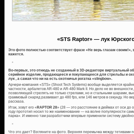
«STS Raptor» — лук Юрског
Это фото полностью соответствует фразе «Не верь глазам своим!», з
кажется.
Во-первых, это отнюдь не созданный в 3D-редакторе виртуальный обр
серийное изделие, продающееся и покупающееся для стрельбы и охо
лук , а самая что ни на есть охотничья рогатка «slingbow».
Арчери-компания «STS» (Shoot Tech Systems) вообще выделяется крайн
частности, арбалетов AR-480 и AR-480 Mark II. Но дело не во внешности,
позволяющей стрелять не только стрелами, но и стальными шарами, вы
граммовый снаряд развивает до 480 fps, или 146 метров в секунду. Но в
рассказа.
Итак, зовут его «
RAPTOR 28
» (28 — это расстояние в дюймах от оси до 
году прототип носил то же наименование — на волне популярности с
парка». И именно там разработчики впервые применили систему двойной т
Что это дает? Взгляните на фото. Верхняя перемычка между тетивами п