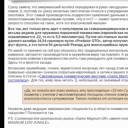
Сразу замечу, что американский коллега передержал в руках «воздушек»
пивом :)), поэтому он сразу несколько скептически отнесся к утвержден
заголовок. Этот самый производитель подкреплял заявление данными о ск
легкосплавными бессвинцовыми пулями. «Ну и что? — скажет практичес
запросто способен на такое, хотя это классический магнум».
Все так, вот только речь идет о популярном на североамериканском 
весьма редком для пружинно-поршневой пневматики (европейская н
ограничивается .22, то есть 5,5 миллиметра). Путем несложных вычи
данного калибра 16,54-грановую пулю «Predator GTO», автор получи
фут-фунта, а это почти 50 джоулей! Рекорд для многосерийных пру
По какой-то причине на сей раз обошлось без традиционных контрольн
наверное, авторитет производителя в оружейном мире так повлиял. А з
показатели новинки к возможностям опять-таки рекордного для пневмат
Здесь-то и кроется засада.
Испанские оружейники, точнее, маркетологи несколько лет назад этим
буквально «развели» сначала собратьев-европейцев, а затем и вашего 
описаны в статье «
Сверхмощные пневматические винтовки «Gamo Mach1
состоялась!
«. Для тех, кому лень читать :)), небольшой, но значимый отр
«Да, но откуда все-таки взялись эти пресловутые «33 mm С
диаметр с учетом 2-миллиметровой толщины стенок компресс
аналогов класса супермагнум. Такого подвоха от испанцев н
Неужели даже ведущие американские специалисты в области пневматиче
«казусом»? Получается так.
P.S. Созданная для заокеанского рынка «Gamo Magnum GR» имеет пол
MAGNUM 1250 JUNGLE».