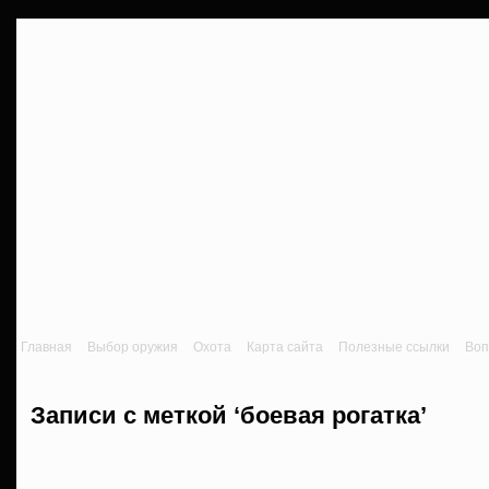
Главная
Выбор оружия
Охота
Карта сайта
Полезные ссылки
Воп
Записи с меткой ‘боевая рогатка’