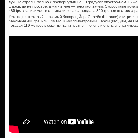
лучные стрелы, только с провернутым на 90 градусов хвостовиком. Ниж
шаров, да не простое, а магнитное — понятно, зачем. Скоростные пока
485 fps в зависимости от типа (и веса) снаряда, а 350-грановая стрела раз
Кстати, наш старый знакомый баварец Йорг Спрейв (Шправе) отстрелял
реальные 488 fps, или 149 м/с 10-миллиметровым шаром (вес, увы, не б
показал 119 метров в секунду. Если честно — очень и очень впечатляюще