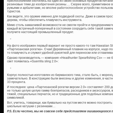
приспособлений охотились на один из своих основных продуктов питания
резиновые тяжи до изобретения резины…. Скорее всего, примитивное 
ружьями и арбалетами, но вполне работоспособное устройство пользов
туристов.
Как видите, это оружие именно для подводной охоты. Даже в самом про
дерева, чтобы обеспечить плавучесть инструмента.
Мимо столь заманчивой возможности не смогли пройти и предпринимател
каждый встречный-поперечный в состоянии соорудить себе такой замеч
получите настоящий промышленный продукт.
На фото изображен первый вариант не просто какого-то там Hawaiian Slin
«Партизанская рогатка». О как! Деревянный плавник на корпусе, надо пол
то плавучесть и служил удобной рукояткой для переноски или отлавлив
Однако производитель — компания «Headhunter Spearfishing Co» — не 
свет появилась «Guerrilla sling 2.0»:
Корпус полностью изготовлен из бирманского тика, стало быть, с морехо
замечательно. В конструкцию были внесены и другие изменения, в част
33 процента.
И последнее: цена «Партизанской рогатки версии 2.0» составляет 200 д
не только целую целую гамму боеприпасов, расходников и аксессуаров, в
тяжей, специальных перчаток, но и традиционные для подобных компани
символикой.
Вот, учитесь, товарищи, как буквально на пустом месте можно построить
школьные катушки с резинками…
P.S. Если честно, мы не совсем себе представляем ошивающегося п