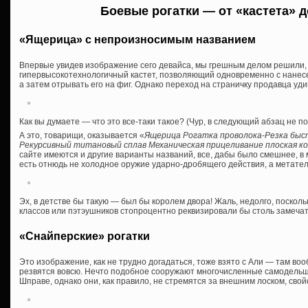
Боевые рогатки — от «кастета» 
«Ящерица» с непроизносимым названием
Впервые увидев изображение сего девайса, мы грешным делом решили, ч
гипервысокотехнологичный кастет, позволяющий одновременно с нанесе
а затем отрывать его на фиг. Однако переход на страничку продавца уд
Как вы думаете — что это все-таки такое? (Чур, в следующий абзац не п
А это, товарищи, оказывается «
Ящерица Рогатка проволока-Резка быс
Рекурсивный титановый сплав Механическая прицеливание плоская к
сайте имеются и другие варианты названий, все, дабы было смешнее, в 
есть отнюдь не холодное оружие ударно-дробящего действия, а метатель
Эх, в детстве бы такую — был бы королем двора! Жаль, недолго, поско
классов или пэтэушников стопроцентно реквизировали бы столь замеча
«Снайперские» рогатки
Это изображение, как не трудно догадаться, тоже взято с Али — там в
резвятся вовсю. Нечто подобное сооружают многочисленные самодельщи
Шправе, однако они, как правило, не стремятся за внешним лоском, сво