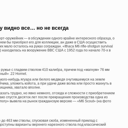
у видно все… но не всегда
ерт-оружейник — в обсуждении одного крайне интересного образца, о
вием бы приобрел его для коллекции, ан даже в США осуществить
мало осталось на руках сограждан. «Ithaca M6 rifle-shotgun survival
ия) находилась на вооружение ВВС США с 1952 года по начало 70-х в
 ружье с гладким стволом 410 калибра, причем под «магнум» 76 мм
ный» .22 Hornet.
 какого-нибудь ягуара или белого медведя очутившемуся на земле
йчика, уложить койота, а при удаче даже волка или просто жахнуть в
 хищника, хватало вполне.
казать трудно, но явно немного, отсюда и сложности с приобретением
ако спустя десяток лет после прекращения производства одна из
rmory» вывела на рынок гражданскую версию — «M6 Scout» (на фото
до 463 мм стволы, спусковая скоба, измененный приклад с
оступны варианты верхнего нарезного ствола под классический