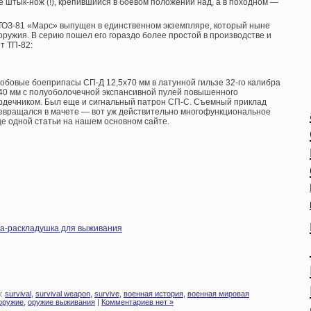
 штык-нож (!), крепившийся в боевом положении над, а в походном —
 ТОЗ-81 «Марс» выпущен в единственном экземпляре, который ныне
оружия. В серию пошел его гораздо более простой в производстве и
т ТП-82:
обовые боеприпасы СП-Д 12,5х70 мм в латунной гильзе 32-го калибра
40 мм с полуоболочечной экспансивной пулей повышенного
рдечником. Был еще и сигнальный патрон СП-С. Съемный приклад
ревращался в мачете — вот уж действительно многофункциональное
е одной статьи на нашем основном сайте.
ка-раскладушка для выживания
и:
survival
,
survival weapon
,
survive
,
военная история
,
военная мировая
оружие
,
оружие выживания
|
Комментариев нет »