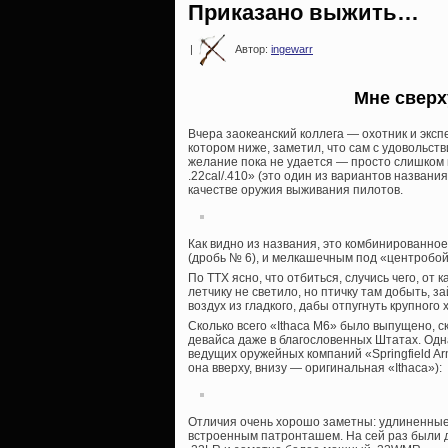
Приказано выжить…
|
Автор:
ingewarr
Мне сверх
Вчера заокеанский коллега — охотник и эксп
котором ниже, заметил, что сам с удовольст
желание пока не удается — просто слишком их 
.22cal/.410» (это один из вариантов назван
качестве оружия выживания пилотов.
Как видно из названия, это комбинированное
(дробь № 6), и мелкашечным под «центробой
По ТТХ ясно, что отбиться, случись чего, от
летчику не светило, но птичку там добыть, за
воздух из гладкого, дабы отпугнуть крупного
Сколько всего «Ithaca M6» было выпущено, с
девайса даже в благословенных Штатах. Одн
ведущих оружейных компаний «Springfield A
она вверху, внизу — оригинальная «Ithaca»):
Отличия очень хорошо заметны: удлиненные 
встроенным патронташем. На сей раз были д