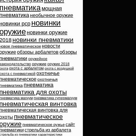
пневматика
мощная
пневматика
необычное оружие
новинки
новинки pcp
оружие
новинки оружие
новинки пневматики
2018
новости
новое пневматическое
обзоры
оружие
обзоры арбалетов
пневматики
оружейное
оружие
законодательство
оружие 2018
охота с арбалетом
охота
охота с воздушкой
охотничье
охота с пневматикой
пневматическое
охотничья
пневматика
пневматика
пневматика для охоты
пневматика магнум
пневматика супермагнум
пневматическая винтовка
пневматическая винтовка для
пневматическое
охоты
оружие
сайт
пневматическое ружье
пневматики
стрельба из арбалета
стрельба из пневматики
характеристики