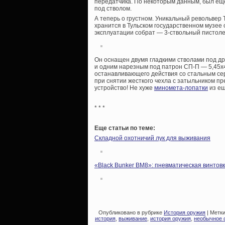
передатчика. По некоторым данным, был еще
под стволом.
А теперь о грустном. Уникальный револьвер
хранится в Тульском государственном музее 
эксплуатации собрат — 3-ствольный пистоле
Он оснащен двумя гладкими стволами под др
и одним нарезным под патрон СП-П — 5,45х
останавливающего действия со стальным се
при снятии жесткого чехла с затыльником п
устройство! Не хуже
миномета-лопатки
из ещ
* * *
Еще статьи по теме:
Складной охотничий лук для выживания
«Black Bunker BM8»: пневматическая винтов
Опубликовано в рубрике
История оружия
| Метк
история
,
выживание
,
история оружия
,
необычное 