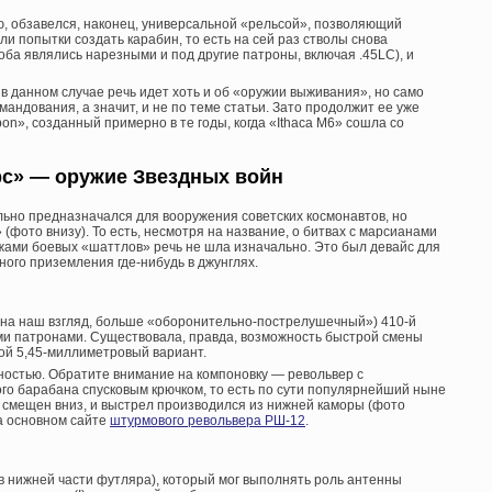
, обзавелся, наконец, универсальной «рельсой», позволяющий
и попытки создать карабин, то есть на сей раз стволы снова
оба являлись нарезными и под другие патроны, включая .45LC), и
 в данном случае речь идет хоть и об «оружии выживания», но само
мандования, а значит, и не по теме статьи. Зато продолжит ее уже
on», созданный примерно в те годы, когда «Ithaca M6» сошла со
рс» — оружие Звездных войн
льно предназначался для вооружения советских космонавтов, но
фото внизу). То есть, несмотря на название, о битвах с марсианами
жами боевых «шаттлов» речь не шла изначально. Это был девайс для
ого приземления где-нибудь в джунглях.
 на наш взгляд, больше «оборонительно-пострелушечный») 410-й
ми патронами. Существовала, правда, возможность быстрой смены
ной 5,45-миллиметровый вариант.
ностью. Обратите внимание на компоновку — револьвер с
го барабана спусковым крючком, то есть по сути популярнейший ныне
 смещен вниз, и выстрел производился из нижней каморы (фото
на основном сайте
штурмового револьвера РШ-12
.
 в нижней части футляра), который мог выполнять роль антенны