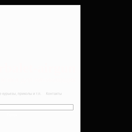
rbalet-airgun
вматика для начинающих
курьезы, приколы и т.п.
Контакты