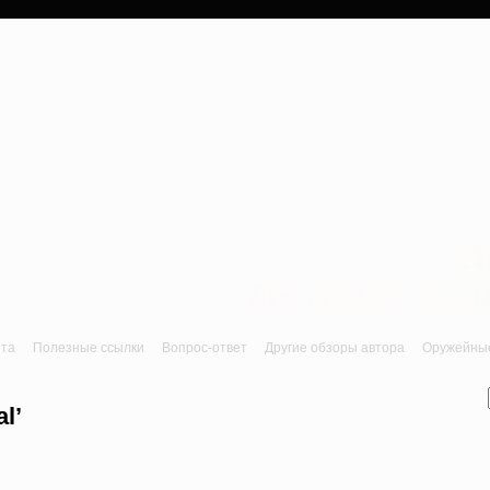
a
Лук, арбалет, пне
йта
Полезные ссылки
Вопрос-ответ
Другие обзоры автора
Оружейные 
l’