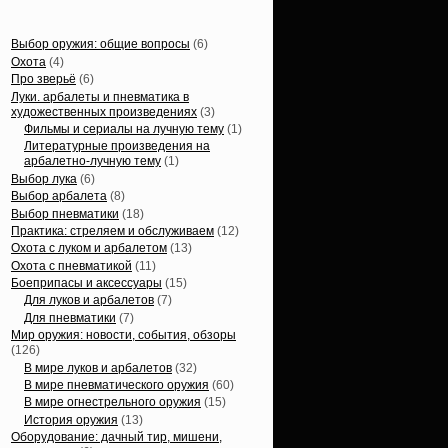
Статьи, обзоры
Выбор оружия: общие вопросы
(6)
Охота
(4)
Про зверьё
(6)
Луки. арбалеты и пневматика в
художественных произведениях
(3)
Фильмы и сериалы на лучную тему
(1)
Литературные произведения на
арбалетно-лучную тему
(1)
Выбор лука
(6)
Выбор арбалета
(8)
Выбор пневматики
(18)
Практика: стреляем и обслуживаем
(12)
Охота с луком и арбалетом
(13)
Охота с пневматикой
(11)
Боеприпасы и аксессуары
(15)
Для луков и арбалетов
(7)
Для пневматики
(7)
Мир оружия: новости, события, обзоры
(126)
В мире луков и арбалетов
(32)
В мире пневматического оружия
(60)
В мире огнестрельного оружия
(15)
История оружия
(13)
Оборудование: дачный тир, мишени,