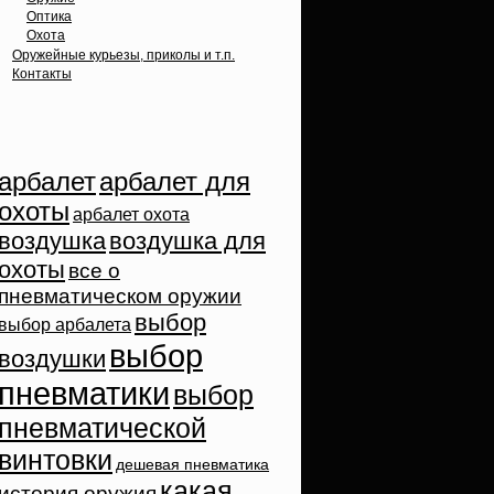
Оптика
Охота
Оружейные курьезы, приколы и т.п.
Контакты
Облако тэгов
арбалет
арбалет для
охоты
арбалет охота
воздушка
воздушка для
охоты
все о
пневматическом оружии
выбор
выбор арбалета
выбор
воздушки
пневматики
выбор
пневматической
винтовки
дешевая пневматика
какая
история оружия