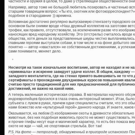
частности и оружия в целом, то даже у стреляющей общественности они
Например, автор тоже не большой любитель позировать и частенько вс
старшим товарищем вопрос: «Ты кто, охотник или фотокорреспондент?» 
подобное в стародавние :)) времена.
Вспоминаю достаточно регулярно выпускаемую стенгазету городского охо
основном были снимки вроде «Наш дружный коллектив на заготовке вет
трофеи, как правило, отсутствовали, за исключением разве что изображ
наносящих вред народному хозяйству. Это (отстрелы) считалось вроде 
общества, хотя деньги за представленные шкуры честно выплачивались
главными героями выступали собаки, в том числе и на фоне добытого звер
понятно — автор «хвастался» не собственным достижениями, а успехами
сами понимаете, меняет дело.
Несмотря на такое изначальное воспитание, автор не находил и не 
«криминала» и искренне завидует удаче коллег. В общем, каждому —
западного менталитета, где на стенах принято вывешивать не то что 
сертификаты о прохождении двухдневных куросов повышения квали
считаю просто традиционной для них предназначенной для публичн
достижений, не важно на какой ниве.
А теперь маленькая историческая справка. В материалах научного обс
индоевропейцев бросился в глаза очень интересный момент. Итак, был
субъекта с луком в руках, причем одни специалисты считали, что это об
нами божество или «культурный герой» данного народа. И знаете, како
Оказывается, на любом (!) изображении охоты в древности обязательн
животные, без них подобная живопись просто не может существовать. Не
и прочие глифы несут еще и магический характер, то есть без показа в
охоте не жди — чай, не спортивная стрельба. Вот так!
P.S. На фото — петроглиф, обнаруженный в пригороде испанского По