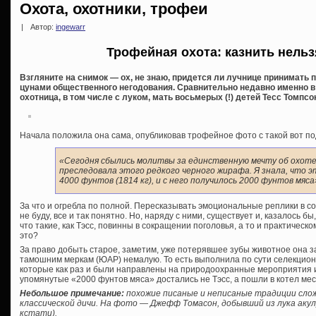
Охота, охотники, трофеи
|
Автор:
ingewarr
Трофейная охота: казнить нель
Взгляните на снимок — ох, не знаю, придется ли лучнице принимать
цунами общественного негодования. Сравнительно недавно именно в 
охотница, в том числе с луком, мать восьмерых (!) детей Тесс Томпсо
Начала положила она сама, опубликовав трофейное фото с такой вот п
«Сегодня сбылись молитвы за единственную мечту об охоте 
преследовала этого редкого черного жирафа. Я знала, что э
4000 фунтов (1814 кг), и с него получилось 2000 фунтов мяса
За что и огребла по полной. Пересказывать эмоциональные реплики в с
не буду, все и так понятно. Но, наряду с ними, существует и, казалось 
что такие, как Тэсс, повинны в сокращении поголовья, а то и практическ
это?
За право добыть старое, заметим, уже потерявшее зубы животное она 
тамошним меркам (ЮАР) немалую. То есть выполнила по сути селекцион
которые как раз и были направлены на природоохранные мероприятия и
упомянутые «2000 фунтов мяса» достались не Тэсс, а пошли в котел мес
Небольшое примечание:
похожие писаные и неписаные традиции сло
классической дичи. На фото — Джефф Томасон, добывший из лука акулу
кстати).