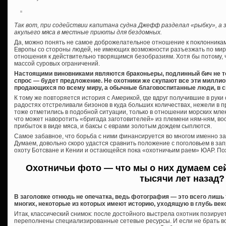
Так вот, при содействии капитана судна Джефф разделал «рыбку», а 
акульего мяса в местные приюты для бездомных.
Да, можно понять не самое доброжелательное отношение к поклонника
Европы со стороны людей, не имеющих возможности разъезжать по миру.
отношения к действительно творящимся безобразиям. Хотя бы потому, ч
массой суровых ограничений.
Настоящими виновниками являются браконьеры, подлинный бич не то
спрос — будет предложение. Не охотники же скупают все эти миллио
продающихся по всему миру, а обычные благовоспитанные люди, в св
К тому же повторяется история с Америкой, где вдруг получившие в рук
радостях отстреливали бизонов в куда больших количествах, нежели в
тоже отметились в подобной ситуации, только в отношении морских мле
что может наворотить «бригада заготовителей» из племени ням-ням, в
прибыток в виде мяса, и баксы с еврами золотым дождем сыплются.
Самое забавное, что борьба с ними финансируется во многом именно за с
Думаем, довольно скоро удастся сравнить положение с поголовьем в з
охоту Ботсване и Кении и остающейся пока «охотничьим раем» ЮАР. П
Охотничьи фото — что мы о них думаем сей
тысячи лет назад?
В заголовке отнюдь не опечатка, ведь фотография — это всего лишь 
многих, некоторые из которых имеют историю, уходящую в глубь век
Итак, классический снимок: после достойного выстрела охотник позир
переполнены специализированные сетевые ресурсы. И если не брать в