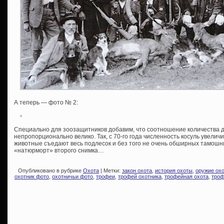
А теперь — фото № 2:
Специально для зоозащитников добавим, что соотношение количества 
непропорционально велико. Так, с 70-го года численность косуль увеличи
животные съедают весь подлесок и без того не очень обширных тамош
«натюрморт» второго снимка…
Опубликовано в рубрике
Охота
| Метки:
закон охота
,
история охоты
,
оружие ох
охотник фото
,
охотничьи фото
,
трофеи
,
трофей охотника
,
трофейная охота
,
троф