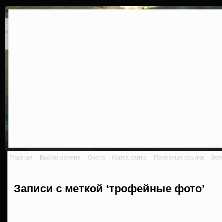
Главная
Выбор оружия
Охота
Карта сайта
Полезные ссылки
Воп
Записи с меткой ‘трофейные фото’