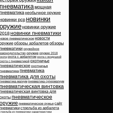
пневматика
мощная
пневматика
необычное оружие
новинки
новинки pcp
оружие
новинки оружие
новинки пневматики
2018
новости
новое пневматическое
обзоры
оружие
обзоры арбалетов
пневматики
оружейное
оружие
законодательство
оружие 2018
охота с арбалетом
охота
охота с воздушкой
охотничье
охота с пневматикой
пневматическое
охотничья
пневматика
пневматика
пневматика для охоты
пневматика магнум
пневматика супермагнум
пневматическая винтовка
пневматическая винтовка для
пневматическое
охоты
оружие
сайт
пневматическое ружье
пневматики
стрельба из арбалета
стрельба из пневматики
характеристики