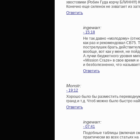
хвостовики (Робин Гуда корчу БЛИНН!!!) 
Конечно еще силенок не зхватает из зат
Ответить
ingewarr:
- 15:18
Не так давно «молодому» (отню
как раз и рекомендовал CB75. 
пострелушек брать действитель
вообще, вот как у меня, не пой
А лучки бюджетного уровня миг
«Mission Craze» в свое время и
и безболезненно, что называет
Ответить
Monstr:
- 19:12
Хорошо было бы разместить переводную 
гранд и т.д. Чтоб можно было быстро най
Ответить
ingewarr:
- 07:41
Подобные таблицы (включая ск
практически во всех статьях н