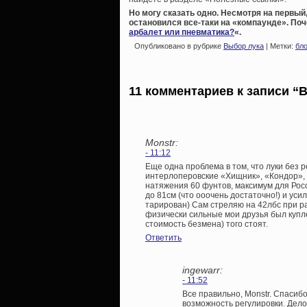
Но могу сказать одно. Несмотря на первый
остановился все-таки на «компаунде». Поч
арбалет или пневматика?
«.
Опубликовано в рубрике
Выбор лука
| Метки:
бл
11 комментариев к записи “
Monstr:
- 11:12
Еще одна проблема в том, что луки без 
интерлоперовские «Хищник», «Кондор»,
натяжения 60 фунтов, максимум для Рос
до 81см (что ооочень достаточно!) и уси
тарирован) Сам стреляю на 42лбс при ра
физически сильные мои друзья был купле
стоимость безмена) того стоят.
Ответить
ingewarr:
- 11:52
Все правильно, Monstr. Спасиб
возможность регулировки. Дело