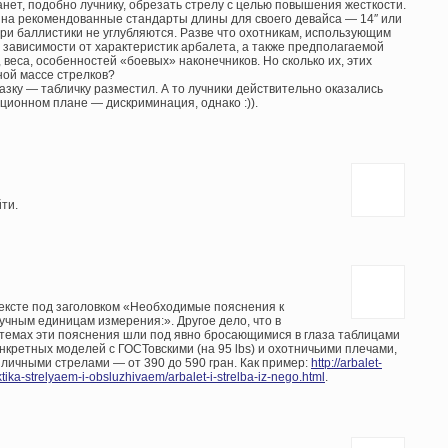
анет, подобно лучнику, обрезать стрелу с целью повышения жесткости.
 на рекомендованные стандарты длины для своего девайса — 14″ или
ебри баллистики не углубляются. Разве что охотникам, использующим
 зависимости от характеристик арбалета, а также предполагаемой
 веса, особенностей «боевых» наконечников. Но сколько их, этих
ной массе стрелков?
казку — табличку разместил. А то лучники действительно оказались
ционном плане — дискриминация, однако :)).
йти.
тексте под заголовком «Необходимые пояснения к
учным единицам измерения:». Другое дело, что в
темах эти пояснения шли под явно бросающимися в глаза таблицами
нкретных моделей с ГОСТовскими (на 95 lbs) и охотничьими плечами,
зличными стрелами — от 390 до 590 гран. Как пример:
http://arbalet-
ktika-strelyaem-i-obsluzhivaem/arbalet-i-strelba-iz-nego.html
.