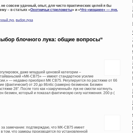
, не совсем удачный, опыт, для чисто практических целей я бы
ему – в статьях «
Охотничьи стрелометы
» и «
Что «мощнее» — лук,
очный лук
,
выбор лука
Выбор блочного лука: общие вопросы”
регулировок, даже младшей ценовой категории –
 тайваньский «МК-CB75» — имеют стандартное усилие
сии.» — недавно приобрел МК СВ75. Регулируется по растяжке от 66
лие (фактически!) от 20 до 86лбс (замерно безменом. Безмен
стяжке 28″. После того как «закрученный» лук не смогли натянуть
н безмен, который и показал фактическую силу натяжения. 200 р (
о за замечание: подтверждаю, что MK-CB75 имеет
 в том, что замеры производятся по установленной