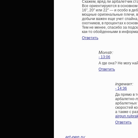
Скажем, вряд ли арбалетчик ст
Все ориентируются в основном
16″, 20″ или 22″ — и особо в д
мощные оригинальные плечи, в
добычи важен еще учет спайна,
охотников, в процентах к основ
Тем не менее, спасибо за подс
как-то обойденными в информа
Ответить
Monstr:
- 13:06
А где она? Не могу на
Ответить
ingewarr:
- 14:36
Да прямо в 
арбалетно-л
арбалетных 
скоростей ко
а также с ра
airgun.ru/pra
Ответить
art-pen.ru
: