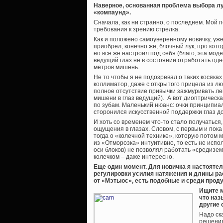
Наверное, основанная проблема выбора лу
«компаунд».
Сначала, как ни странно, о последнем. Мой 
требования к зрению стрелка.
Как и положено самоуверенному новичку, уж
приобрел, конечно же, блочный лук, про кото
но все же настроил под себя (благо, эта моде
ведущий глаз не в состоянии отработать од
метров мишень.
Не то чтобы я не подозревал о таких косяках
коллиматор, даже с открытого прицела из л
полное отсутствие привычки зажмуривать ле
мишени в глаз ведущий). А вот диоптрическая
по зубам. Маленький нюанс: очки принципиал
сторонился искусственной поддержки глаз до
И хоть со временем что-то стало получаться
ощущения в глазах. Словом, с первым и пока
тогда о «колечной технике», которую потом 
из «Отморозка» интуитивно, то есть не испо
оси блоков) не позволял работать «средизем
колечком – даже интересно.
Еще один момент. Для новичка я настоят
регулировки усилия натяжения и длины ра
от «Мэтьюс», есть подобные и среди прод
Ищите м
что наз
другие 
Надо ск
решения