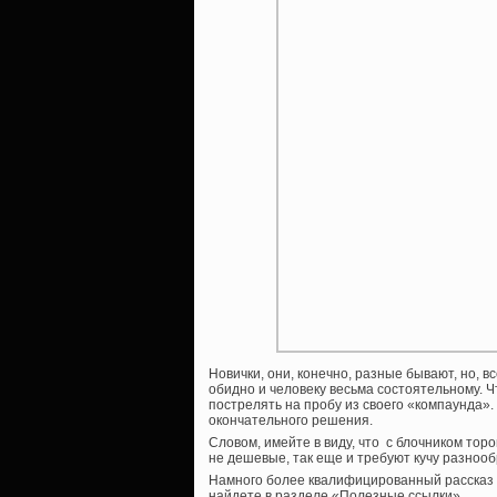
Новички, они, конечно, разные бывают, но, вс
обидно и человеку весьма состоятельному. Чт
пострелять на пробу из своего «компаунда»
окончательного решения.
Словом, имейте в виду, что с блочником торо
не дешевые, так еще и требуют кучу разноо
Намного более квалифицированный рассказ о
найдете в разделе «Полезные ссылки».