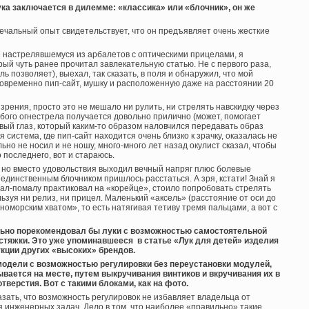
ка заключается в дилемме: «классика» или «блочник», он же
печальный опыт свидетельствует, что он предъявляет очень жесткие
е настрелявшемуся из арбалетов с оптическими прицелами, я
рый чуть ранее прочитал завлекательную статью. Не с первого раза,
ль позволяет), выехал, так сказать, в поля и обнаружил, что мой
новременно пип-сайт, мушку и расположенную даже на расстоянии 20
 зрения, просто это не мешало ни рулить, ни стрелять навскидку через
юбого огнестрела получается довольно прилично (может, помогает
вый глаз, который каким-то образом наловчился передавать образ
 система, где пип-сайт находится очень близко к зрачку, оказалась не
ьно не носил и не ношу, много-много лет назад окулист сказал, чтобы
 последнего, вот и стараюсь.
, но вместо удовольствия выходил вечный напряг плюс болевые
 единственным блочником пришлось расстаться. А зря, кстати! Знай я
мал-помалу практиковал на «корейце», стоило попробовать стрелять
льзуя ни релиз, ни прицел. Маленький «аксель» (расстояние от оси до
номорским хватом», то есть натягивая тетиву тремя пальцами, а вот с
ельно порекомендовал бы луки с возможностью самостоятельной
стяжки. Это уже упоминавшееся в статье «Лук для детей» изделия
укции других «высоких» брендов.
одели с возможностью регулировки без переустановки модулей,
ывается на месте, путем выкручивания винтиков и вкручивания их в
отверстия. Вот с такими блоками, как на фото.
азать, что возможность регулировок не избавляет владельца от
 инженерных задач. Дело в том, что наиболее «правильно» такие