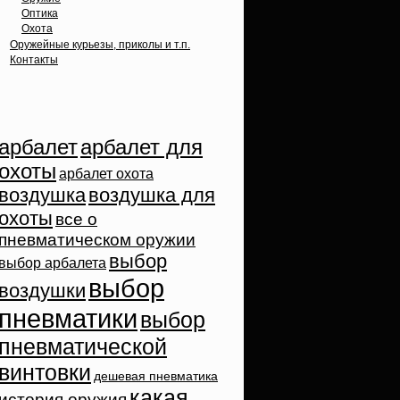
Оптика
Охота
Оружейные курьезы, приколы и т.п.
Контакты
Облако тэгов
арбалет
арбалет для
охоты
арбалет охота
воздушка
воздушка для
охоты
все о
пневматическом оружии
выбор
выбор арбалета
выбор
воздушки
пневматики
выбор
пневматической
винтовки
дешевая пневматика
какая
история оружия