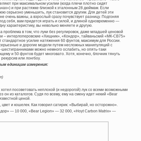
реляют при максимальном усилии (когда плечи плотно сидят
анах») и при растяжке близкой к эталонным 28 дюймам. Если
юю серьезно уменьшить, лук становится другим. Для детей эти
не очень важны, а взрослый сразу почувствует разницу. Подгоняя
под себя, вам придется играть и силой, и длиной одновременно —
дну характеристику, вы невольно меняете и другую.
а проблема в том, что луки без регулировок, даже младшей ценовой
ии – интерлоперовские «Хищник», «Кондор», тайваньский «МК-CB75»
 стандартное усилие натяжения 60 фунтов, максимум для России.
серьезные и дорогие модели путем несложных манипуляций с
-шестигранниками можно немного ослабить, но опять-таки
щему и 50 фунтов будет многовато. Хотя, конечно, блочник тянуть
 рекурсив или лонгбоу.
ным единицам измерения:
л)
 хотел посоветовать неплохой (и недорогой) лук со всеми возможными
ез он из каталогов. Судя по всему, ему на смену идет некий «Bear
звестной ценой.
 цвет и кошелек. Как говорил сатирик: «Выбирай, но осторожно».
дор» — 10 000, «Bear Legion» — 32 000, «Hoyt Carbon Matrix» —