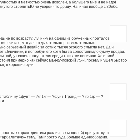
Кучностью и меткостью очень доволен, а большего мне и не надо!
янутого стрелятьЮ но уверен что дойду. Начинал вообще с 30лбс.
дь не по возрасту) лучнику на одном из оружейных порталов
Тоже считаю, что для отдыхательно-развлекательных
но серьезный девайс за сотню тысяч особого смысла нет. Да и
дет «блочник», и попробуй его хотя бы за сопоставимую сумму продай.
ом найдут своего покупателя среди таких же новичков. Хотя мой
 стоил примерно как сейчас ман-кунговский 75-й, посему и ушел быстро
ся, в хорошие руки.
табличку 1фунт — ?кг 1кг — ?фунт 1гранд — ? гр 1гр — ?
ти.
оростные характеристики различных моделей) присутствуют
а «арбалетную» тему. Там просто куда больше единообразия.