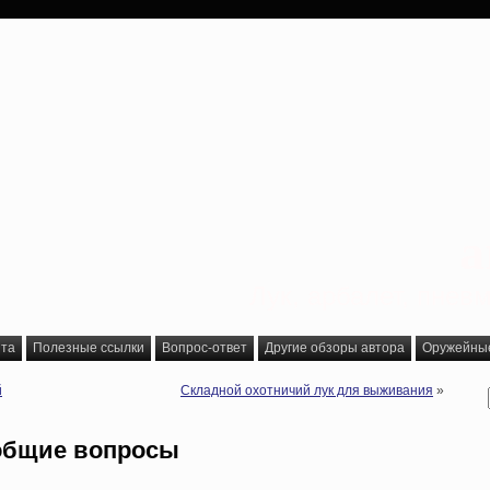
a
Лук, арбалет, пне
йта
Полезные ссылки
Вопрос-ответ
Другие обзоры автора
Оружейные 
й
Складной охотничий лук для выживания
»
 общие вопросы