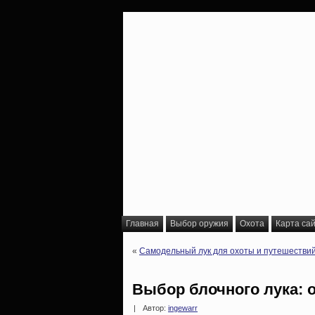
Главная
Выбор оружия
Охота
Карта са
«
Самодельный лук для охоты и путешестви
Выбор блочного лука:
|
Автор:
ingewarr