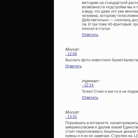
методике на стандартной растяж
возможности подстройки мы и 
в виду, что даже это уже мног
человека, которому телосложени
Действительно — «ооочень достат
см. И лук тоже 40-фунтовый, п
описал в статье.
Ответить
Monstr:
- 12:05
Выслать фото известного баскетбалист
Ответить
ingewarr:
- 12:14
Точно! О них я как-то и не под
Ответить
Monstr:
- 13:31
Порывшись в интернете, насмотревшись 
америкосовским и другим лукам! Единств
стоит переплачивать бешенные деньги! 
нужны и я их не замечаю. Стреляю на 12