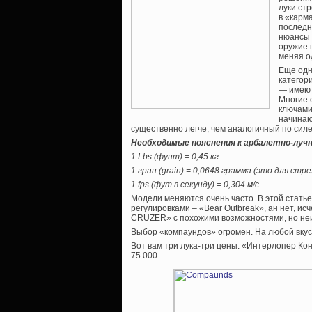
луки ст
в «карм
последн
нюансы 
оружие 
меняя о
Еще одн
категор
— имеют
Многие 
ключами
начинаю
существенно легче, чем аналогичный по силе
Необходимые пояснения к арбалетно-луч
1 Lbs (фунт) = 0,45 кг
1 гран (grain) = 0,0648 грамма (это для стре
1 fps (фут в секунду) = 0,304 м/с
Модели меняются очень часто. В этой статье
регулировками – «Bear Outbreak», ан нет, исч
CRUZER» с похожими возможностями, но неи
Выбор «компаундов» огромен. На любой вкус,
Вот вам три лука-три цены: «Интерлопер Кон
75 000.