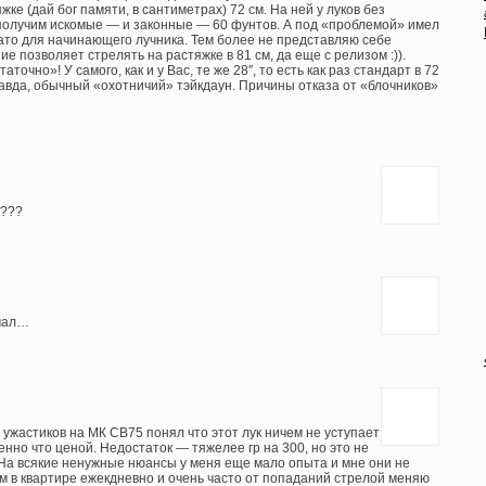
ке (дай бог памяти, в сантиметрах) 72 см. На ней у луков без
получим искомые — и законные — 60 фунтов. А под «проблемой» имел
овато для начинающего лучника. Тем более не представляю себе
е позволяет стрелять на растяжке в 81 см, да еще с релизом :)).
очно»! У самого, как и у Вас, те же 28″, то есть как раз стандарт в 72
равда, обычный «охотничий» тэйкдаун. Причины отказа от «блочников»
а???
умал…
ужастиков на МК СВ75 понял что этот лук ничем не уступает
енно что ценой. Недостаток — тяжелее гр на 300, но это не
На всякие ненужные нюансы у меня еще мало опыта и мне они не
м в квартире ежекдневно и очень часто от попаданий стрелой меняю