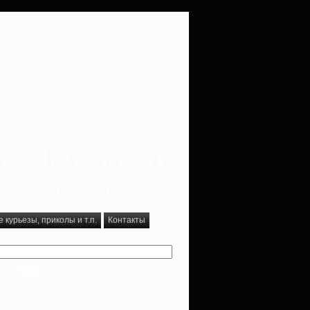
rbalet-airgun
вматика для начинающих
курьезы, приколы и т.п.
Контакты