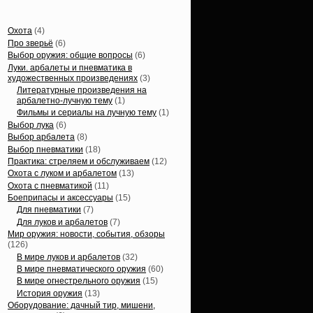
Статьи, обзоры
Охота
(4)
Про зверьё
(6)
Выбор оружия: общие вопросы
(6)
Луки. арбалеты и пневматика в
художественных произведениях
(3)
Литературные произведения на
арбалетно-лучную тему
(1)
Фильмы и сериалы на лучную тему
(1)
Выбор лука
(6)
Выбор арбалета
(8)
Выбор пневматики
(18)
Практика: стреляем и обслуживаем
(12)
Охота с луком и арбалетом
(13)
Охота с пневматикой
(11)
Боеприпасы и аксессуары
(15)
Для пневматики
(7)
Для луков и арбалетов
(7)
Мир оружия: новости, события, обзоры
(126)
В мире луков и арбалетов
(32)
В мире пневматического оружия
(60)
В мире огнестрельного оружия
(15)
История оружия
(13)
Оборудование: дачный тир, мишени,