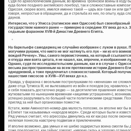
Судя по археологическим данным, во времена Троянской войны в ходу б
куда более позднего английского лонгбоу), так и сложноставные композ
Одиссея, скорее всего, имелся именно такой — царь все-таки он или где
говоря, непростые в обращении, да и стрельба из них, по опыту, куда с
даунов.
Интересно, что у Улисса (латинское имя Одиссея) был своеобразный
государством намного ранее — примерно в середине XV века до н.э. З
седьмым фараоном XVIII-й Династии Древнего Египта.
На барельефе самодержец не случайно изображен с луком в руках. П
могучими руками, что никто не мог натянуть его лук – ни из его воино
вождей Речену». Увы, самого первоисточника, на который ссылают
и откуда ими взята цитата, я не нашел, как, впрочем, и изображения л
Однако, судя по исследовательским данным, как и в случае с Одиссе
весьма распространенным на всем протяжении истории Древнего Ег
однодревкой, а тоже предпочитал сложносоставной. Который получи
нашествия гиксосов в XVIII—XVI веках до н.э.
Правда, у фараона с веселыми пострелушками по «женихам» не сложилос
даже отца Тутмоса III, не вылезавшего из войн и походов (ну, нравилось
и себя показать достаточно редко — за десятилетия правления известны
жутковатыми по нынешним временам «акциями устрашения»), возникав
успешно разруливать по большей части политическими средствами. Поэт
пригляд за ней был организован пожестче.
Кстати, живи Аменхотеп-номер-два малость попозже, он вполне мог бы 
в Египет так называемых «народов моря». Среди которых были и извес
Ряд ученых считает, что агрессоры двинулись на юг как раз после оконч
нелегкая понесла навстречу подвигам и приключениям.
И вполне возможно, два умных и не шибко задиристых воина смогли бы 
тоже предпочитал, как сейчас говорят, «мягкую силу» и здорово отлича