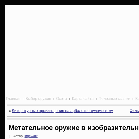
Главная
Выбор оружия
Охота
Карта сайта
Полезные ссылки
В
«
Литературные произведения на арбалетно-лучную тему
Филь
Метательное оружие в изобразительн
|
Автор:
ingewarr