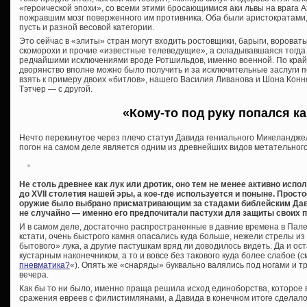
«героической эпохи», со всеми этими бросающимися аки львы на врага А
пожравшим мозг поверженного им противника. Оба были аристократами
пусть и разной весовой категории.
Это сейчас в «элиты» стран могут входить ростовщики, барыги, ворова
скоморохи и прочие «известные телеведущие», а складывавшаяся тогда 
редчайшими исключениями вроде Ротшильдов, именно военной. По край
дворянство вполне можно было получить и за исключительные заслуги п
взять к примеру двоих «битлов», нашего Василия Ливанова и Шона Конне
Тэтчер — с другой.
«Кому-то под руку попался 
Нечто перекинутое через плечо статуи Давида гениального Микеландж
погон на самом деле является одним из древнейших видов метательног
Не столь древнее как лук или дротик, оно тем не менее активно испо
до XVII столетия нашей эры, а кое-где используется и поныне. Просто
оружие было выбрано присматривающим за стадами библейским Дав
не случайно — именно его предпочитали пастухи для защиты своих 
И в самом деле, достаточно распространенные в давние времена в Пале
кстати, очень быстрого камня опасались куда больше, нежели стрелы из
бытового» лука, а другие пастушкам вряд ли доводилось видеть. Да и о
кустарным наконечником, а то и вовсе без такового куда более слабое (см
пневматика?
«). Опять же «снаряды» буквально валялись под ногами и т
вечера.
Как бы то ни было, именно праща решила исход единоборства, которое 
сражения евреев с филистимлянами, а Давида в конечном итоге сделал