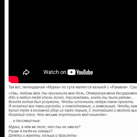
Так вот, легендарная «Мурка» по сути является калькой с «Рукавов». Сра
«
Увы, любовь моя, ты причинила мне боль, Отвергнув меня бесцеремон
Ибо я любил тебя столь долго, Наслаждаясь, когда ты была рядом»…
Всегда готов был услужить, Чтобы исполнить любую твою прихоть.
Я оплатил все твои расходы, и повседневные, и земельные, Чтобы з
Купил тебе я головной убор из трёх перьев, С тончайшей и модной вы
богатый стол, Что весьма опустошило мой кошелёк».
… и бессмертные:
Мурка, в чём же дело, что ты не имела?
Разве я тебя не одевал?
Шляпки и жакеты, кольца и браслеты