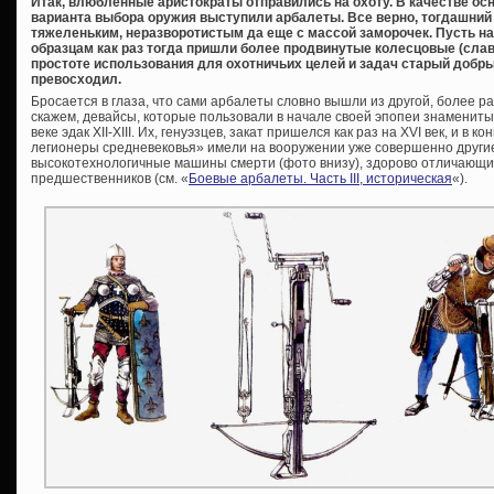
Итак, влюбленные аристократы отправились на охоту. В качестве осн
варианта выбора оружия выступили арбалеты. Все верно, тогдашний 
тяжеленьким, неразворотистым да еще с массой заморочек. Пусть 
образцам как раз тогда пришли более продвинутые колесцовые (слава
простоте использования для охотничьих целей и задач старый добры
превосходил.
Бросается в глаза, что сами арбалеты словно вышли из другой, более р
скажем, девайсы, которые пользовали в начале своей эпопеи знамениты
веке эдак XII-XIII. Их, генуэзцев, закат пришелся как раз на XVI век, и в 
легионеры средневековья» имели на вооружении уже совершенно други
высокотехнологичные машины смерти (фото внизу), здорово отличающи
предшественников (см. «
Боевые арбалеты. Часть III, историческая
«).