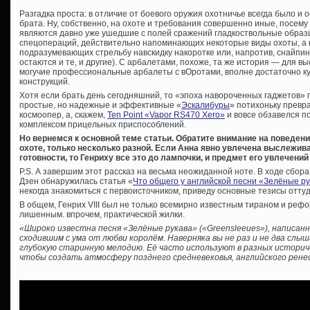
Разгадка проста: в отличие от боевого оружия охотничье всегда было и 
брата. Ну, собственно, на охоте и требования совершенно иные, посе
являются давно уже ушедшие с полей сражений гладкоствольные образ
спецопераций, действительно напоминающих некоторые виды охоты, а н
подразумевающих стрельбу навскидку накоротке или, напротив, снайпи
остаются и те, и другие). С арбалетами, похоже, та же история — для 
могучие профессиональные арбалеты с вОротами, вполне достаточно к
конструкций.
Хотя если брать день сегодняшний, то «эпоха навороченных гаджетов» п
простые, но надежные и эффективные «
Эскалибуры
» потихоньку превр
космоопер, а, скажем,
Ten Point «Vapor RS470 Xero»
и вовсе обзавелся 
комплексом прицельных приспособлений.
Но вернемся к основной теме статьи. О
братите внимание на поведени
охоте, только несколько разной. Если Анна явно увлечена выслежив
готовности, то Генриху все это до лампочки, и предмет его увлечений 
P.S. А завершим этот рассказ на весьма неожиданной ноте. В ходе сбор
Дзен обнаружилась статья «
Что общего у английской песни «Зелёные р
некогда знакомиться с первоисточником, приведу основные тезисы оттуд
В общем, Генрих VIII был не только всемирно известным тираном и рефо
лишенным. впрочем, практической жилки.
«Широко известна песня «Зелёные рукава» («Greensleeues»), написанн
сходившим с ума от любви королём. Наверняка вы не раз и не два слы
глубокую старинную мелодию. Её часто используют в разных историче
чтобы создать атмосферу позднего средневековья, английского рене