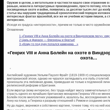
Оружие в целом, а метательное в частности нашло свое отражение в
раньше, нежели в литературных произведениях, просто потому, что 
посвященные охоте и войне, появились за десятки тысяч лет до изоб
статье мы нарушим традиционный хронологический порядок изложен
интересных фактах вразнобой, все же не учебник истории пишем, а с
интереснее.
Исходя из градуса «интересности», причем не только в чисто оружейном
Оглавление
1
«Генрих VIII и Анна Болейн на охоте в Виндзорском лесу»: ем
2
Царь и фараон — близнецы и братья!
3
«Кому-то под руку попался каменюка…»
«Генрих VIII и Анна Болейн на охоте в Виндзо
охота…
Английский художник Уильям Пауэлл Фрайт (1819-1909 гг) специализиро
викторианской эпохи, однако не чурался заглядывать и в глубь столетий. 
произошла эта любовная драма, приведшая не только к подлинной лично
религиозной реформе в Британии.
Если вкратце (кому интересно, без труда найдет массу замечательных с
страсть одного из ярчайших британских монархов Генриха VIII к не мен
Болейн после многолетних ухаживаний и, казалось бы, воссоединения л
Анну на плаху, а Генриха к разрыву отношений с Римом и созданию англ
Ну да ладно, вернемся к собственно картине, точнее тому, что на ней из