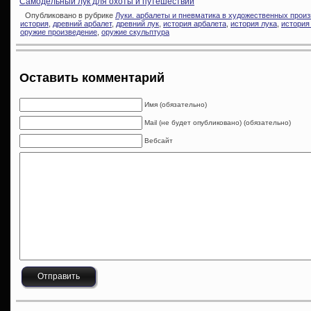
Самодельный лук для охоты и путешествий
Опубликовано в рубрике
Луки. арбалеты и пневматика в художественных прои
история
,
древний арбалет
,
древний лук
,
история арбалета
,
история лука
,
история
оружие произведение
,
оружие скульптура
Оставить комментарий
Имя (обязательно)
Mail (не будет опубликовано) (обязательно)
Вебсайт