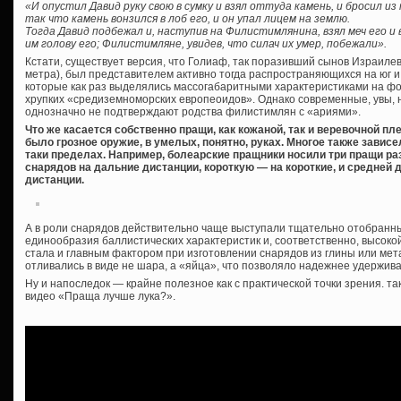
«И опустил Давид руку свою в сумку и взял оттуда камень, и бросил и
так что камень вонзился в лоб его, и он упал лицем на землю.
Тогда Давид подбежал и, наступив на Филистимлянина, взял меч его и 
им голову его; Филистимляне, увидев, что силач их умер, побежали».
Кстати, существует версия, что Голиаф, так поразивший сынов Израилев
метра), был представителем активно тогда распространяющихся на юг и
которые как раз выделялись массогабаритными характеристиками на фон
хрупких «средиземноморских европеоидов». Однако современные, увы, 
однозначно не подтверждают родства филистимлян с «ариями».
Что же касается собственно пращи, как кожаной, так и веревочной пле
было грозное оружие, в умелых, понятно, руках. Многое также зависе
таки пределах. Например, болеарские пращники носили три пращи р
снарядов на дальние дистанции, короткую — на короткие, и средней
дистанции.
А в роли снарядов действительно чаще выступали тщательно отобранны
единообразия баллистических характеристик и, соответственно, высоко
стала и главным фактором при изготовлении снарядов из глины или мет
отливались в виде не шара, а «яйца», что позволяло надежнее удержива
Ну и напоследок — крайне полезное как с практической точки зрения. т
видео «Праща лучше лука?».