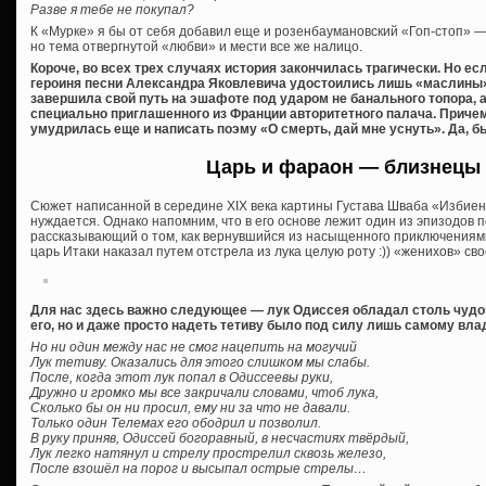
Разве я тебе не покупал?
К «Мурке» я бы от себя добавил еще и розенбаумановский «Гоп-стоп» — 
но тема отвергнутой «любви» и мести все же налицо.
Короче, во всех трех случаях история закончилась трагически. Но е
героиня песни Александра Яковлевича удостоились лишь «маслины» 
завершила свой путь на эшафоте под ударом не банального топора, 
специально приглашенного из Франции авторитетного палача. Причем
умудрилась еще и написать поэму «О смерть, дай мне уснуть». Да,
Царь и фараон — близнецы 
Сюжет написанной в середине XIX века картины Густава Шваба «Избиен
нуждается. Однако напомним, что в его основе лежит один из эпизодов
рассказывающий о том, как вернувшийся из насыщенного приключениям
царь Итаки наказал путем отстрела из лука целую роту :)) «женихов» св
Для нас здесь важно следующее — лук Одиссея обладал столь чудов
его, но и даже просто надеть тетиву было под силу лишь самому вла
Но ни один между нас не смог нацепить на могучий
Лук тетиву. Оказались для этого слишком мы слабы.
После, когда этот лук попал в Одиссеевы руки,
Дружно и громко мы все закричали словами, чтоб лука,
Сколько бы он ни просил, ему ни за что не давали.
Только один Телемах его ободрил и позволил.
В руку приняв, Одиссей богоравный, в несчастиях твёрдый,
Лук легко натянул и стрелу прострелил сквозь железо,
После взошёл на порог и высыпал острые стрелы…