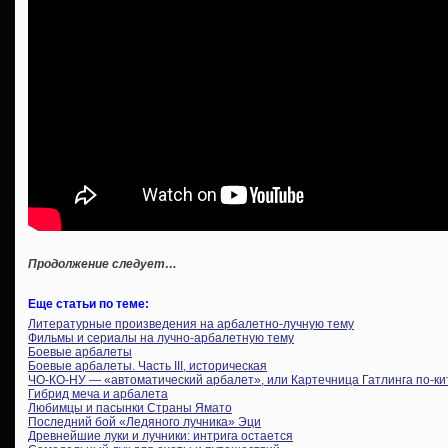
Продолжение следует…
Еще статьи по теме:
Литературные произведения на арбалетно-лучную тему
Фильмы и сериалы на лучно-арбалетную тему
Боевые арбалеты
Боевые арбалеты. Часть III, историческая
ЧО-КО-НУ — «автоматический арбалет», или Картечница Гатлинга по-ки
Гибрид меча и арбалета
Любимцы и пасынки Страны Ямато
Последний бой «Ледяного лучника» Эци
Древнейшие луки и лучники: интрига остается