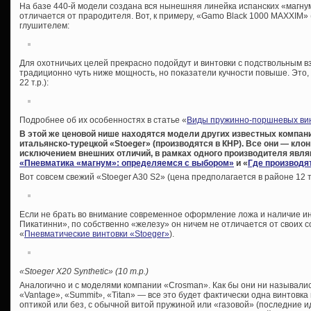
На базе 440-й модели создана вся нынешняя линейка испанских «магнум
отличается от прародителя. Вот, к примеру, «Gamo Black 1000 MAXXIM» (
глушителем:
Для охотничьих целей прекрасно подойдут и винтовки с подствольным в
традиционно чуть ниже мощность, но показатели кучности повыше. Это,
22 т.р.):
Подробнее об их особенностях в статье «
Виды пружинно-поршневых ви
В этой же ценовой нише находятся модели других известных компан
итальянско-турецкой «Stoeger» (производятся в КНР). Все они — кло
исключением внешних отличий, в рамках одного производителя являю
«Пневматика «магнум»: определяемся с выбором»
и «
Где производя
Вот совсем свежий «Stoeger A30 S2» (цена предполагается в районе 12 т
Если не брать во внимание современное оформление ложа и наличие ин
Пикатинни», по собственно «железу» он ничем не отличается от своих с
«
Пневматические винтовки «Stoeger»
).
«Stoeger X20 Synthetic» (10 т.р.)
Аналогично и с моделями компании «Crosman». Как бы они ни назывались 
«Vantage», «Summit», «Titan» — все это будет фактически одна винтовка
оптикой или без, с обычной витой пружиной или «газовой» (последние и