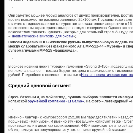
Они заметно мощнее любых аналогов от других производителей. Достига
против повсеместно распространенного 25х100 мм. Пружины тоже замет
отличие от одноклассников-конкурентов с показателями энергетики в 16
по скоростным характеристикам превосходят соперников. Однако как раз
показателям точности-кучности, которые для реальной стрельбы куда в
«
Пневматические винтовки для охоты
»).
Совсем недавно ООО «Ижевские ружья» выпустило новую модель ИР-
между слабоватыми без фанатичного АПа МР-512-44 «Мурена» и с
супермагнумами МР-515 «Барракуда».
В основе новинки лежит турецкий гамо-клон «Strong S-450», подвергши
неплохо, а главное — весьма бюджетно: цена в зависимости от исполнен
рублей. Подробнее о новинке — в статье «
Новая пневматическая винтов
Средний ценовой сегмент
Здесь базовым и, на мой взгляд, лучшим выбором являются «магну
испанской
оружейной компании «El Gamo»
. На фото – легендарный «H
Именно «Хантер» с компрессором 25х100 мм пару десятилетий назад ст
поршневых «магнумов». И именно эту «воздушку» копируют те же «Crosm
производители в десятках своих моделей. 440-й выпускается и по сей д
облик, пользуется популярностью у поклонников оружейной классики.