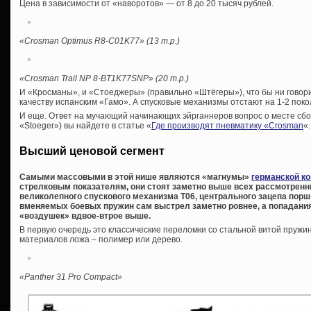
Цена в зависимости от «наворотов» — от 8 до 20 тысяч рублей.
«Crosman Optimus R8-C01K77» (13 т.р.)
«Crosman Trail NP 8-BT1K77SNP» (20 т.р.)
И «Кросманы», и «Стоеджеры» (правильно «Штёгеры»), что бы ни говори
качеству испанским «Гамо». А спусковые механизмы отстают на 1-2 поко
И еще. Ответ на мучающий начинающих эйрганнеров вопрос о месте сборк
«Stoeger») вы найдете в статье «
Где производят пневматику «Crosman
«.
Высший ценовой сегмент
Самыми массовыми в этой нише являются «магнумы»
германской к
стрелковым показателям, они стоят заметно выше всех рассмотренны
великолепного спускового механизма Т06, центрального зацепа порш
вменяемых боевых пружин сам выстрел заметно ровнее, а попадания 
«воздушек» вдвое-втрое выше.
В первую очередь это классические переломки со стальной витой пружи
материалов ложа – полимер или дерево.
«Panther 31 Pro Compact»