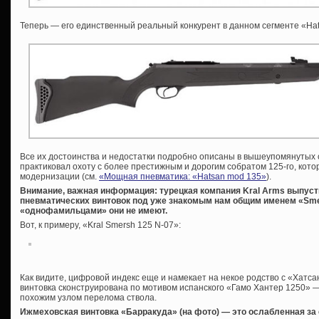
Теперь — его единственный реальный конкурент в данном сегменте «Hatsa
Все их достоинства и недостатки подробно описаны в вышеупомянутых с
практиковал охоту с более престижным и дорогим собратом 125-го, кото
модернизации (см.
«Мощная пневматика: «Hatsan mod 135»
).
Внимание, важная информация: турецкая компания Kral Arms выпус
пневматических винтовок под уже знакомым нам общим именем «Smer
«однофамильцами» они не имеют.
Вот, к примеру, «Kral Smersh 125 N-07»:
Как видите, цифровой индекс еще и намекает на некое родство с «Хатсан
винтовка сконструирована по мотивом испанского «Гамо Хантер 1250» —
похожим узлом перелома ствола.
Ижмеховская винтовка «Барракуда» (на фото) — это ослабленная за 