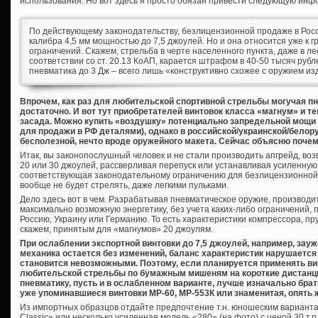
использования. Но вот здесь я просто обязан привести следующую ин
По действующему законодательству, безлицензионной продаже в Рос
калибра 4,5 мм мощностью до 7,5 джоулей. Но и она относится уже к
ограничений. Скажем, стрельба в черте населенного пункта, даже в лес
соответствии со ст. 20.13 КоАП, карается штрафом в 40-50 тысяч рубл
пневматика до 3 Дж – всего лишь «конструктивно схожее с оружием из
Впрочем, как раз для любительской спортивной стрельбы могучая пне
достаточно. И вот тут приобретателей винтовок класса «магнум» и т
засада. Можно купить «воздушку» потенциально запредельной мощи 
для продажи в РФ деталями), однако в российской/украинской/белор
бесполезной, нечто вроде оружейного макета. Сейчас объясню почем
Итак, вы законопослушный человек и не стали производить апгрейд, во
20 или 30 джоулей, рассверливая перепуск или устанавливая усиленную 
соответствующая законодательному ограничению для безлицензионной 
вообще не будет стрелять, даже легкими пульками.
Дело здесь вот в чем. Разрабатывая пневматическое оружие, производи
максимально возможную энергетику, без учета каких-либо ограничений, 
Россию, Украину или Германию. То есть характеристики компрессора, пру
скажем, принятым для «магнумов» 20 джоулям.
При ослаблении экспортной винтовки до 7,5 джоулей, например, зау
механика остается без изменений, баланс характеристик нарушаетс
становится невозможными. Поэтому, если планируется применять в
любительской стрельбы по бумажным мишеням на короткие дистанци
пневматику, пусть и в ослабленном варианте, лучше изначально бра
уже упоминавшиеся винтовки МР-60, МР-553К или знаменитая, опять 
Из импортных образцов отдайте предпочтение т.н. юношеским варианта
Classic» или несколько усиленная модель «280» (на фото) с ценой 30 т.р.