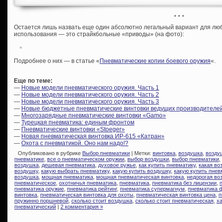
* * *
Остается лишь назвать еще один абсолютно легальный вариант для любы
использования — это страйкбольные «приводы» (на фото):
Подробнее о них — в статье «
Пневматические копии боевого оружия
«.
Еще по теме:
—
Новые модели пневматического оружия. Часть 1
—
Новые модели пневматического оружия. Часть 2
—
Новые модели пневматического оружия. Часть 3
—
Новые бюджетные пневматические винтовки ведущих производителе
—
Многозарядные пневматические винтовки «Gamo»
—
Турецкая пневматика: единым фронтом
—
Пневматические винтовки «Stoeger»
—
Новая пневматическая винтовка ИР-615 «Катран»
—
Охота с пневматикой. Оно нам надо!?
Опубликовано в рубрике
Выбор пневматики
| Метки:
винтовка
,
воздушка
,
возду
пневматике
,
все о пневматическом оружии
,
выбор воздушки
,
выбор пневматики
,
воздушка
,
дешевая пневматика
,
духовое ружье
,
как купить пневматику
,
какая во
воздушку
,
какую выбрать пневматику
,
какую купить воздушку
,
какую купить пнев
воздушка
,
мощная пневматика
,
мощная пневматическая винтовка
,
недорогая во
пневматическое
,
охотничья пневматика
,
пневматика
,
пневматика без лицензии
,
пневматика оружие
,
пневматика рейтинг
,
пневматика супермагнум
,
пневматика 
винтовка
,
пневматическая винтовка для охоты
,
пневматическая винтовка цена
,
п
пружинно поршневой
,
сколько стоит воздушка
,
сколько стоит пневматическая
,
х
пневматический
|
2 комментария »