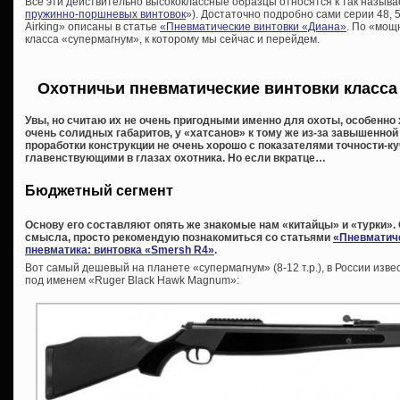
Все эти действительно высококлассные образцы относятся к так называ
пружинно-поршневых винтовок
»). Достаточно подробно сами серии 48, 5
Airking» описаны в статье
«Пневматические винтовки «Диана»
. По «мощ
класса «супермагнум», к которому мы сейчас и перейдем.
Охотничьи пневматические винтовки класса 
Увы, но считаю их не очень пригодными именно для охоты, особенно 
очень солидных габаритов, у «хатсанов» к тому же из-за завышенно
проработки конструкции не очень хорошо с показателями точности-ку
главенствующими в глазах охотника. Но если вкратце…
Бюджетный сегмент
Основу его составляют опять же знакомые нам «китайцы» и «турки». 
смысла, просто рекомендую познакомиться со статьями
«Пневматиче
пневматика: винтовка «Smersh R4»
.
Вот самый дешевый на планете «супермагнум» (8-12 т.р.), в России изве
под именем «Ruger Black Hawk Magnum»: