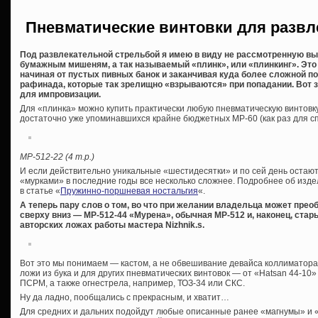
Пневматические винтовки для разв
Под развлекательной стрельбой я имею в виду не рассмотренную в
бумажным мишеням, а так называемый «плинк», или «плинкинг». Эт
начиная от пустых пивных банок и заканчивая куда более сложной по 
рафинада, которые так зрелищно «взрываются» при попадании. Вот
для импровизации.
Для «плинка» можно купить практически любую пневматическую винтовку
достаточно уже упоминавшихся крайне бюджетных МР-60 (как раз для сп
МР-512-22 (4 т.р.)
И если действительно уникальные «шестидесятки» и по сей день остают
«мурками» в последние годы все несколько сложнее. Подробнее об изд
в статье «
Пружинно-поршневая ностальгия
«.
А теперь пару слов о том, во что при желании владельца может прео
сверху вниз — МР-512-44 «Мурена», обычная МР-512 и, наконец, стары
авторских ложах работы мастера Nizhnik.s.
Вот это мы понимаем — кастом, а не обвешивание девайса коллиматорам
ложи из бука и для других пневматических винтовок — от «Hatsan 44-10
ПСРМ, а также огнестрела, например, ТОЗ-34 или СКС.
Ну да ладно, пообщались с прекрасным, и хватит…
Для средних и дальних подойдут любые описанные ранее «магнумы» и «