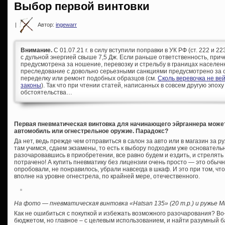
Выбор первой винтовки
|
Автор:
ingewarr
Внимание.
С 01.07.21 г. в силу вступили поправки в УК РФ (ст. 222 и 
с дульной энергией свыше 7,5 Дж. Если раньше ответственность, при
предусмотрена за ношение, перевозку и стрельбу в границах населен
преследование с довольно серьезными санкциями предусмотрено за с
переделку или ремонт подобных образцов (см.
Сколь веревочка не ве
законы
). Так что при чтении статей, написанных в совсем другую эпоху
обстоятельства…
Первая пневматическая винтовка для начинающего эйрганнера может
автомобиль или огнестрельное оружие. Парадокс?
Да нет, ведь прежде чем отправиться в салон за авто или в магазин за
там учимся, сдаем экзамены, то есть к выбору подходим уже основательн
разочаровавшись в приобретении, все равно будем и ездить, и стрелять 
потрачено! А купить пневматику без лицензии очень просто — это обычн
опробовали, не понравилось, убрали навсегда в шкаф. И это при том, ч
вполне на уровне огнестрела, по крайней мере, отечественного.
На фото — пневматическая винтовка «Hatsan 135» (20 т.р.) и ружье M
Как не ошибиться с покупкой и избежать возможного разочарования? Во
бюджетом, но главное – с целевым использованием, и найти разумный б