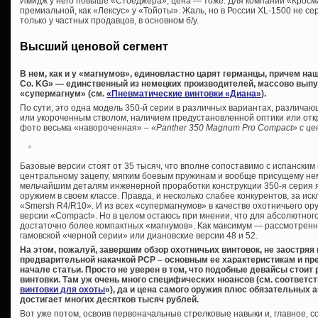
Имидж у него повыше «Стоеджера», цена — тоже. Для компании «Кросм
премиальной, как «Лексус» у «Тойоты». Жаль, но в России XL-1500 не с
только у частных продавцов, в основном б/у.
Высший ценовой сегмент
В нем, как и у «магнумов», единовластно царят германцы, причем н
Co. KG» — единственный из немецких производителей, массово вып
«супермагнум» (см.
«Пневматические винтовки «Диана»
).
По сути, это одна модель 350-й серии в различных вариантах, различ
или укороченным стволом, наличием предустановленной оптики или от
фото весьма «навороченная» –
«Panther 350 Magnum Pro Compact» с цен
Базовые версии стоят от 35 тысяч, что вполне сопоставимо с испанским
центральному зацепу, мягким боевым пружинам и вообще присущему не
мельчайшим деталям инженерной проработки конструкции 350-я серия 
оружием в своем классе. Правда, и несколько слабее конкурентов, за ис
«Smersh R4/R10». И из всех «супермагнумов» в качестве охотничьего ор
версии «Compact». Но в целом остаюсь при мнении, что для абсолютно
достаточно более компактных «магнумов». Как максимум — рассмотрен
гамовской «черной серии» или диановские версии 48 и 52.
На этом, пожалуй, завершим обзор охотничьих винтовок, не заостряя
предварительной накачкой PCP – основным ее характеристикам и пр
начале статьи. Просто не уверен в том, что подобные девайсы стои
винтовки. Там уж очень много специфических нюансов (см. соответс
винтовки для охоты
»), да и цена самого оружия плюс обязательных 
достигает многих десятков тысяч рублей.
Вот уже потом, освоив первоначальные стрелковые навыки и, главное, 