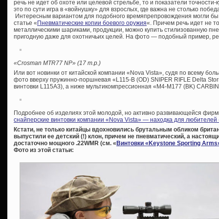
речь не идет об охоте или целевой стрельбе, то и показатели точности-
это по сути игра в «войнушку» для взрослых, где важна не столько побед
Интересным вариантом для подобного времяпрепровождения могли бы с
статье «
Пневматические копии боевого оружия
«. Причем речь идет не 
металлическими шариками, продукции, можно купить стилизованную пне
пригодную даже для охотничьих целей. На фото — подобный пример, р
«Crosman MTR77 NP» (17 т.р.)
Или вот новинки от китайской компании «Nova Vista», судя по всему бо
фото вверху пружинно-поршневая «L115-B (OD) SNIPER RIFLE Delta Sto
винтовки L115A3), а ниже мультикомпрессионная «M4-M177 (BK) CARBINE P
Подробнее об изделиях этой молодой, но активно развивающейся фирм
снайперские винтовки компании «Nova Vista» — находка для любителей 
Кстати, не только китайцы вдохновились брутальным обликом брита
выпустили ее детский (!) клон, причем не пневматический, а настоящи
достаточно мощного .22WMR (см. «
Винтовки «Keystone Sporting Arms
Фото из этой статьи: