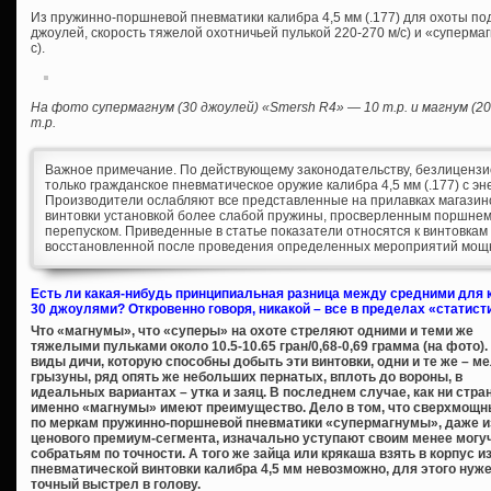
Из пружинно-поршневой пневматики калибра 4,5 мм (.177) для охоты под
джоулей, скорость тяжелой охотничьей пулькой 220-270 м/с) и «супермагн
с).
На фото супермагнум (30 джоулей) «Smersh R4» — 10 т.р. и магнум (20 
т.р.
Важное примечание. По действующему законодательству, безлицензи
только гражданское пневматическое оружие калибра 4,5 мм (.177) с эн
Производители ослабляют все представленные на прилавках магази
винтовки установкой более слабой пружины, просверленным поршне
перепуском. Приведенные в статье показатели относятся к винтовкам 
восстановленной после проведения определенных мероприятий мощ
Есть ли какая-нибудь принципиальная разница между средними для 
30 джоулями? Откровенно говоря, никакой – все в пределах «статист
Что «магнумы», что «суперы» на охоте стреляют одними и теми же
тяжелыми пульками около 10.5-10.65 гран/0,68-0,69 грамма (на фото).
виды дичи, которую способны добыть эти винтовки, одни и те же – м
грызуны, ряд опять же небольших пернатых, вплоть до вороны, в
идеальных вариантах – утка и заяц. В последнем случае, как ни стра
именно «магнумы» имеют преимущество. Дело в том, что сверхмощ
по меркам пружинно-поршневой пневматики «супермагнумы», даже и
ценового премиум-сегмента, изначально уступают своим менее могу
собратьям по точности. А того же зайца или крякаша взять в корпус и
пневматической винтовки калибра 4,5 мм невозможно, для этого нуж
точный выстрел в голову.