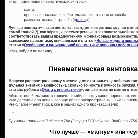
виды применения пневматических винтовок:
охота;
профессиональная и любительская спортивная стрельба;
развлекательная стрельба («
плинк
»).
Лучшая пневматическая винтовка в каждом конкретном случае может
самой точной (!), как образцы, рассмотренные в заключительной гла
соответствовать вашим предпочтениям и финансовым возможностям.
«свежими» вариантами, описанными в статье «
Новые модели пневма
статьи «
Особенности национальной пневматики: попытка глобальног
Итак, пойдем по порядку.
Пневматическая винтовка
Вопреки распространенному мнению, для охотничьих целей применит
дульная энергия («мощность»), сколько точность и кучность оружия.
статьях рубрики «
Охота с пневматикой
», однако вкратце можно отм
Абсолютное большинство новичков выбирают пружинно-поршневые винто
куда доступней по цене и вообще более распространены, нежели пневм
Pre-Charge Pneumatics. Даже в рамках одного производителя:
Пружинно-поршневой «Hatsan 70» (9 т.р.) и PCP «Hatsan BullBoss» (750
Что лучше — «магнум» или «су