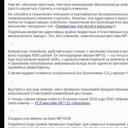
Нам же, обычным смертным, тем паче начинающим эйрганнерам до рекор
просто научиться стрелять и попадать в мишень.
Не случайно в технических описаниях и сертификатах безлицензионны
первоначального обучения стрельбе». Конечно, они адресована и взрос
является подрастающее поколение. Практически все производители дер
юношеских «воздушек» (см. «
Пневматика для детей и взрослых
«).
Подобным неофитам адресованы крайне бюджетные отечественные изд
механического завода». Это, без сомнения, замечательная винтовка МР-
Компактная, спокойная, действительно точная, с неплохим спуском и ре
всего порядка 4000 рублей. Ее пятизарядная версия МР-61 — на пятьсот
еще под прежней маркой «ИЖ», с удовольствием покупали за рубежом, в
А признание избалованных американцев всегда было одним из критери
оружейных фирм Европы.
Совсем недавно появился газобалонный (на баллончиках СО
) вариант
2
Выстрел у нее еще нежнее, чем у пружинно-поршневой предшественницы
классической 10-метровой олимпийской дистанции.
А теперь совсем свежая новость! В начале осени 2018 года ООО «Ижев
свою новинку —
PCP-винтовку ИР-715 «Афалина»
:
Создана она именно на базе МР-553К.
Подобного рода оружие прекрасно подойдет для закрытых помещений, в