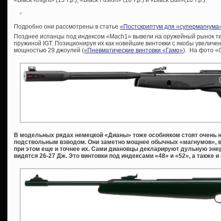
«Black Knight» (15 т.р.), «Black Fusion» (18 т.р.) и «Black Bull»(18 т.р.):
Подробно они рассмотрены в статье
«Постскриптум для «супермагнума
Позднее испанцы под индексом «Mach1» вывели на оружейный рынок те
пружиной IGT. Позиционируя их как новейшие винтовки с якобы увелич
мощностью 29 джоулей (
«Пневматические винтовки «Гамо»
). На фото «
В модельных рядах немецкой «Дианы» тоже особняком стоят очень 
подствольным взводом. Они заметно мощнее обычных «магнумов», 
при этом еще и точнее их. Сами диановцы декларируют дульную эне
видятся 26-27 Дж. Это винтовки под индексами «48» и «52», а также и 