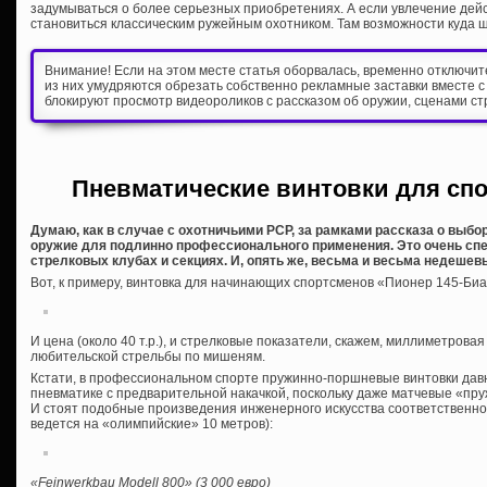
задумываться о более серьезных приобретениях. А если увлечение дейс
становиться классическим ружейным охотником. Там возможности куда 
Внимание! Если на этом месте статья оборвалась, временно отключи
из них умудряются обрезать собственно рекламные заставки вместе с
блокируют просмотр видеороликов с рассказом об оружии, сценами ст
Пневматические винтовки для сп
Думаю, как в случае с охотничьими PCP, за рамками рассказа о выбо
оружие для подлинно профессионального применения. Это очень сп
стрелковых клубах и секциях. И, опять же, весьма и весьма недешев
Вот, к примеру, винтовка для начинающих спортсменов «Пионер 145-Биа
И цена (около 40 т.р.), и стрелковые показатели, скажем, миллиметровая
любительской стрельбы по мишеням.
Кстати, в профессиональном спорте пружинно-поршневые винтовки давн
пневматике с предварительной накачкой, поскольку даже матчевые «пру
И стоят подобные произведения инженерного искусства соответственно (
ведется на «олимпийские» 10 метров):
«Feinwerkbau Modell 800» (3 000 евро)