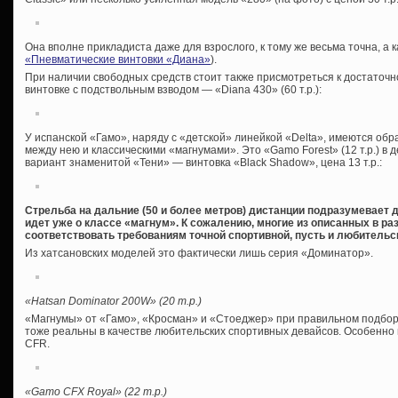
Она вполне прикладиста даже для взрослого, к тому же весьма точна, а 
«Пневматические винтовки «Диана»
).
При наличии свободных средств стоит также присмотреться к достаточн
винтовке с подствольным взводом — «Diana 430» (60 т.р.):
У испанской «Гамо», наряду с «детской» линейкой «Delta», имеются обр
между нею и классическими «магнумами». Это «Gamo Forest» (12 т.р.) в
вариант знаменитой «Тени» — винтовка «Black Shadow», цена 13 т.р.:
Стрельба на дальние (50 и более метров) дистанции подразумевает д
идет уже о классе «магнум». К сожалению, многие из описанных в ра
соответствовать требованиям точной спортивной, пусть и любительс
Из хатсановских моделей это фактически лишь серия «Доминатор».
«
Hatsan Dominator 200W
» (20 т
.р
.)
«Магнумы» от «Гамо», «Кросман» и «Стоеджер» при правильном подборе
тоже реальны в качестве любительских спортивных девайсов. Особенно
CFR.
«Gamo CFX Royal» (22
т
.
р
.)