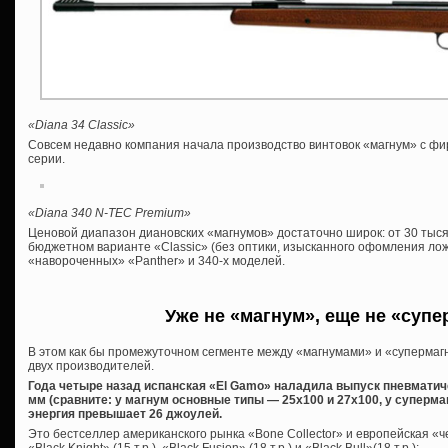
«Diana 34 Classic»
Совсем недавно компания начала производство винтовок «магнум» с фи
серии.
«Diana 340 N-TEC Premium»
Ценовой диапазон диановских «магнумов» достаточно широк: от 30 тыся
бюджетном варианте «Classic» (без оптики, изысканного офомления лож
«навороченных» «Panther» и 340-х моделей.
Уже не «магнум», еще не «супер
В этом как бы промежуточном сегменте между «магнумами» и «суперма
двух производителей.
Года четыре назад испанская «El Gamo» наладила выпуск пневматич
мм (сравните: у магнум основные типы — 25х100 и 27х100, у суперма
энергия превышает 26 джоулей.
Это бестселлер американского рынка «Bone Collector» и европейская «ч