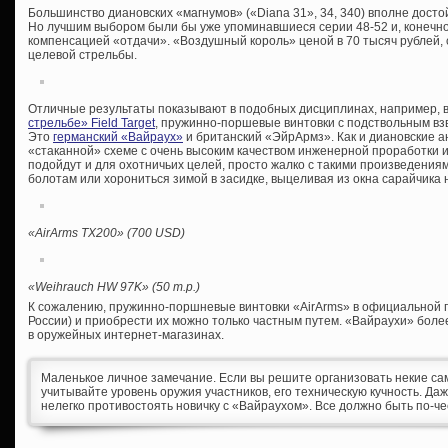
Большинство диановских «магнумов» («Diana 31», 34, 340) вполне досто
Но лучшим выбором были бы уже упоминавшиеся серии 48-52 и, конечно, 
компенсацией «отдачи». «Воздушный король» ценой в 70 тысяч рублей, 
целевой стрельбы.
Отличные результаты показывают в подобных дисциплинах, например, 
стрельбе» Field Target
, пружинно-поршевые винтовки с подствольным вз
Это
германский «Вайраух»
и британский «ЭйрАрмз». Как и диановские а
«стаканной» схеме с очень высоким качеством инженерной проработки и
подойдут и для охотничьих целей, просто жалко с такими произведения
болотам или хорониться зимой в засидке, выцеливая из окна сарайчика но
«
AirArms TX200» (700
USD)
«Weihrauch HW 97K» (50 т
.р
.)
К сожалению, пружинно-поршневые винтовки «AirArms» в официальной п
России) и приобрести их можно только частным путем. «Вайраухи» боле
в оружейных интернет-магазинах.
Маленькое личное замечание. Если вы решите организовать некие с
учитывайте уровень оружия участников, его техническую кучность. Д
нелегко противостоять новичку с «Вайраухом». Все должно быть по-че