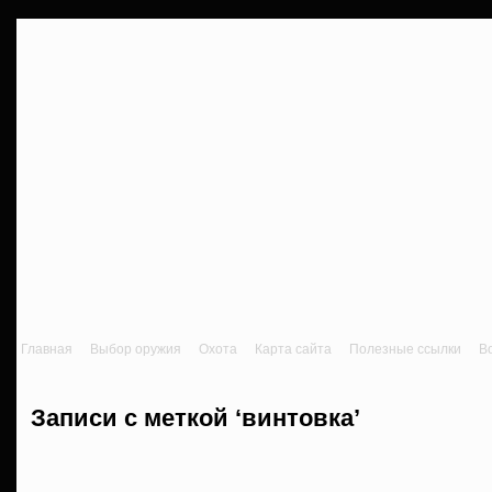
Главная
Выбор оружия
Охота
Карта сайта
Полезные ссылки
В
Записи с меткой ‘винтовка’