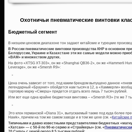
Охотничьи пневматические винтовки клас
Бюджетный сегмент
В низшем ценовом диапазоне тон задают китайские и турецкие произво
В России пневматические винтовки производства КНР в основном пр
Белоруссии, Украине и Казахстане эти же самые модели можно приоб
«BAM» и множеством других.
На фото «XTSG XT-303», он же «Shanghai QB36-2», он же «Hammerli Hunt
Leverage», он же «Smersh R9»:
Цена очень зависит от того, под каким брендом выпущено данное «пнев
легендарный «Брауниг» обойдется нам тысяч в 12, а «Хаммерли» вообще
торговую марку «Смерш» придется отдать всего лишь 7 тысяч рублей.
Или вот еще одна крайне бюджетная винтовка – «Smersh R3» (те же 7 ты
Это клон германской «Diana 31», выпускаемый также под куда более пр
Hawk», причем на том же самом заводе и в том же цехе (см. «
Китайские 
Типичными и давно известными представителями бюджетных «магну
«Хатсан» — с 50-й по 90-ю серию и «Страйкеры» (см. «
Пневматически
70 Camo» с ценой около 8,5 тысячи рублей: