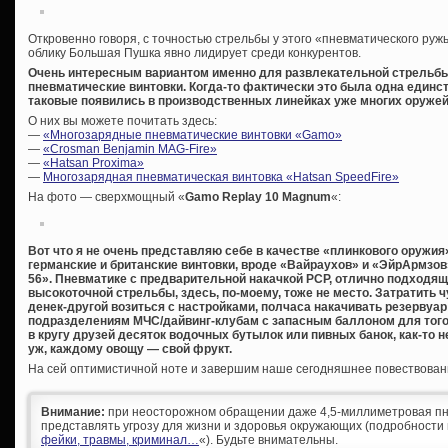
Откровенно говоря, с точностью стрельбы у этого «пневматического руж
облику Большая Пушка явно лидирует среди конкурентов.
Очень интересным вариантом именно для развлекательной стрельбы
пневматические винтовки. Когда-то фактически это была одна единст
таковые появились в производственных линейках уже многих оруже
О них вы можете почитать здесь:
—
«Многозарядные пневматические винтовки «Gamo»
—
«Crosman Benjamin MAG-Fire»
—
«Hatsan Proxima»
—
Многозарядная пневматическая винтовка «Hatsan SpeedFire»
На фото — сверхмощный «
Gamo Replay 10 Magnum
«:
Вот что я не очень представляю себе в качестве «плинкового оружия
германские и британские винтовки, вроде «Вайраухов» и «ЭйрАрмзо
56». Пневматике с предварительной накачкой PCP, отлично подходящ
высокоточной стрельбы, здесь, по-моему, тоже не место. Затратить ч
денек-другой возиться с настройками, полчаса накачивать резервуар
подразделениям МЧС/дайвинг-клубам с запасным баллоном для того,
в кругу друзей десяток водочных бутылок или пивных банок, как-то н
уж, каждому овощу — свой фрукт.
На сей оптимистичной ноте и завершим наше сегодняшнее повествован
Внимание:
при неосторожном обращении даже 4,5-миллиметровая пн
представлять угрозу для жизни и здоровья окружающих (подробности 
фейки, травмы, криминал…
«). Будьте внимательны.