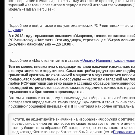
южнокорейские компании, но в 2017 году известный производитель мас
турецкий «Хатсан» презентовал первую в своей истории сверхмощную (39
модель «Hatsan Hercules»:
Подробнее о ней, а также о полуавтоматических PCP-винтовках — в стат
оружия
«.
А в 2018 году германская компания «Умарекс», точнее, ее заокеанск
PCP-винтовку «Hammer». Это «чудище», стреляющее 35-граммовыми
джоулей (максимально — до 1030!).
Подробнее о «Молоте» читайте в статье
«Umarex Hammer»: самая мощна
Тем не менее, пневматика с предварительной накачкой изначально на
эксплуатации, чем «пружинки». Сама настройка редуктора или подбор
грамотный «разгон» до охотничьей мощности могут оказаться непос
понадобятся обязательные аксессуары — насос или запасной баллон
любой PCP-винтовки заметно выше массовых образцов пружинно-пор
последней встречаются высококлассные изделия стоимостью в десят
германского и британского производства.
Вот мы и подошли ко второму значимому для выбора охотничьей винтов
постараемся определиться, какую «воздушку» купить и стоит ли она св
пружинно-поршневой пневматики (ППП), которая наиболее оптимальна 
Кстати, не акцентируйте внимание на изображениях оружия с оптиче
предустановленной оптики вовсе не свидетельствует о том, что имен
того, у бюджетных образцов ОП, как правило, не очень высокого качес
подыскав действительно работоспособный вариант (см. «
Параллакс: к