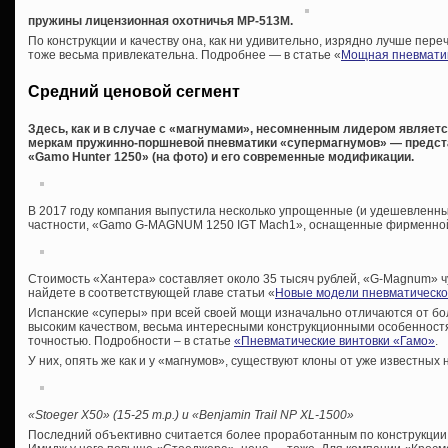
пружины лицензионная охотничья МР-513М.
По конструкции и качеству она, как ни удивительно, изрядно лучше пере
тоже весьма привлекательна. Подробнее — в статье «
Мощная пневматик
Средний ценовой сегмент
Здесь, как и в случае с «магнумами», несомненным лидером являет
меркам пружинно-поршневой пневматики «супермагнумов» — предст
«Gamo Hunter 1250» (на фото) и его современные модификации.
В 2017 году компания выпустила несколько упрощенные (и удешевленные
частности, «Gamo G-MAGNUM 1250 IGT Mach1», оснащенные фирменной 
Стоимость «Хантера» составляет около 35 тысяч рублей, «G-Magnum» чу
найдете в соответствующей главе статьи «
Новые модели пневматическо
Испанские «суперы» при всей своей мощи изначально отличаются от б
высоким качеством, весьма интересными конструкционными особенностя
точностью. Подробности – в статье
«Пневматические винтовки «Гамо»
.
У них, опять же как и у «магнумов», существуют клоны от уже известных
«Stoeger X50» (15-25 т
.р
.) и
«Benjamin Trail NP XL-1500»
Последний объективно считается более проработанным по конструкции, 