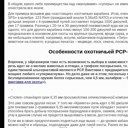
В общем, какого-либо преимущества над «магнумами» «суперы» не имею
огнестрела все иначе.
Для примера возьмем два «настоящих» охотничьих карабина. Итак, оче
SPS» в калибре .223 Rem (гражданский аналог 5,56х45 NATO) и отечестве
дульная энергия с 4-граммовой пулей составляет порядка 1500 джоулей, у
уже 17 граммов. Разница с 20-ти и 30-джоулевой пневматикой куда как з
одного, что для другого карабина плюс-минус 100-200 джоулей не имею
предназначен в основном для охоты на крупных грызунов, вроде сурка, 
же небольших оленей, например, косулю, кабанчиков-подсвинков. «Тигр»
животное на планете, в родных пенатах – медведя, лося, секача, поскол
Особенности охотничьей PCP
Впрочем, у эйрганнеров тоже есть возможность выбора в зависимост
речь идет не о мелких животных и птицах, а трофеях посерьезнее, т
единственной альтернативой являются PCP. Винтовки с предваритель
мощнее любого «супермагнума». Но дело даже не в этом, поскольку 
безлицензионноое оружие более серьезных, чем 4,5 мм, калибров — 5,
винтовки для охоты
»).
«Cricket» стандарт орех 6,35 мм производства отечественной компани
Это уже совсем другая песня. У того же «Крикета» речь идет о 80 джоуля
для пневматики 2-граммовая 6,35-миллиметровая пуля обладает значи
способна брать добычу посерьезнее бурундуков и ворон, скажем, лису 
утку в данном случае не придется выцеливать в висок, достаточно попада
Если же в своих предпочтениях подняться еще выше — до уровня кабан
можно найти и образцы, подходящие даже для такой охоты. Ранее их вы