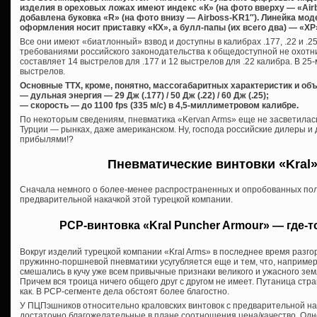
изделия в ореховых ложах имеют индекс «К» (на фото вверху — «Airb
добавлена буковка «R» (на фото внизу — Airboss-KR1″). Линейка м
оформления носит приставку «КХ», а булл-папы (их всего два) — «ХР
Все они имеют «биатлонный» взвод и доступны в калибрах .177, .22 и .25
требованиями российского законодательства к общедоступной не охотн
составляет 14 выстрелов для .177 и 12 выстрелов для .22 калибра. В 25
выстрелов.
Основные ТТХ, кроме, понятно, массогабаритных характеристик и объ
— дульная энергия — 29 Дж (.177) / 50 Дж (.22) / 60 Дж (.25);
— скорость — до 1100 fps (335 м/с) в 4,5-миллиметровом калибре.
По некоторым сведениям, пневматика «Kervan Arms» еще не засветилас
Турции — рынках, даже американском. Ну, господа российские дилеры и
прибылями!?
Пневматические винтовки «Kral»:
Сначала немного о более-менее распространенных и опробованных пол
предварительной накачкой этой турецкой компании.
PCP-винтовка «Kral Puncher Armour» — где-
Вокруг изделий турецкой компании «Kral Arms» в последнее время разг
пружинно-поршневой пневматики усугубляется еще и тем, что, например
смешались в кучу уже всем привычные признаки великого и ужасного зем
Причем вся троица ничего общего друг с другом не имеет. Путаница стр
как. В PCP-сегменте дела обстоят более благостно.
У ПЦПэшников относительно краловских винтовок с предварительной на
достаточно благожелательные в плане соотношения цена/качество. Од