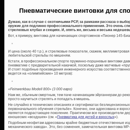
Пневматические винтовки для сп
Думаю, как в случае с охотничьими PCP, за рамками рассказа о выбо
оружие для подлинно профессионального применения. Это очень сп
стрелковых клубах и секциях. И, опять же, весьма и весьма недешев
Вот, к примеру, винтовка для начинающих спортсменов «Пионер 145-Биа
И цена (около 40 т.р.), и стрелковые показатели, скажем, миллиметровая
любительской стрельбы по мишеням.
Кстати, в профессиональном спорте пружинно-поршневые винтовки давн
пневматике с предварительной накачкой, поскольку даже матчевые «пру
И стоят подобные произведения инженерного искусства соответственно (
ведется на «олимпийские» 10 метров):
«Feinwerkbau Modell 800» (3 000 евро)
Нам же, обычным смертным, тем паче начинающим эйрганнерам до рекор
просто научиться стрелять и попадать в мишень.
Не случайно в технических описаниях и сертификатах безлицензионны
первоначального обучения стрельбе». Конечно, они адресована и взрос
является подрастающее поколение. Практически все производители дер
юношеских «воздушек» (см. «
Пневматика для детей и взрослых
«).
Подобным неофитам адресованы крайне бюджетные отечественные изд
механического завода». Это, без сомнения, замечательная винтовка МР-