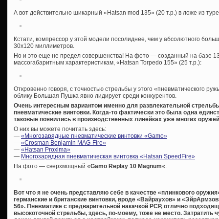
А вот действительно шикарный «Hatsan mod 135» (20 т.р.) в ложе из туре
Кстати, компрессор у этой модели посолиднее, чем у абсолютного бол
30х120 миллиметров.
Но и это еще не предел совершенства! На фото — созданный на базе 135
массогабаритным характеристикам, «Hatsan Torpedo 155» (25 т.р.):
Откровенно говоря, с точностью стрельбы у этого «пневматического руж
облику Большая Пушка явно лидирует среди конкурентов.
Очень интересным вариантом именно для развлекательной стрельбы
пневматические винтовки. Когда-то фактически это была одна единст
таковые появились в производственных линейках уже многих оруже
О них вы можете почитать здесь:
—
«Многозарядные пневматические винтовки «Gamo»
—
«Crosman Benjamin MAG-Fire»
—
«Hatsan Proxima»
—
Многозарядная пневматическая винтовка «Hatsan SpeedFire»
На фото — сверхмощный «
Gamo Replay 10 Magnum
«:
Вот что я не очень представляю себе в качестве «плинкового оружия
германские и британские винтовки, вроде «Вайраухов» и «ЭйрАрмзо
56». Пневматике с предварительной накачкой PCP, отлично подходящ
высокоточной стрельбы, здесь, по-моему, тоже не место. Затратить ч