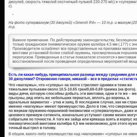
джоулей, скорость тяжелой охотничьей пулькой 220-270 м/с) и «супермагн
с).
На фото супермагнум (30 джоулей) «Smersh R4» — 10 т.р. и магнум (20 
т.р.
Важное примечание. По действующему законодательству, безлицензи
только гражданское пневматическое оружие калибра 4,5 мм (.177) с эн
Производители ослабляют все представленные на прилавках магази
винтовки установкой более слабой пружины, просверленным поршне
перепуском. Приведенные в статье показатели относятся к винтовкам 
восстановленной после проведения определенных мероприятий мощ
Есть ли какая-нибудь принципиальная разница между средними для 
30 джоулями? Откровенно говоря, никакой – все в пределах «статист
Что «магнумы», что «суперы» на охоте стреляют одними и теми же
тяжелыми пульками около 10.5-10.65 гран/0,68-0,69 грамма (на фото).
виды дичи, которую способны добыть эти винтовки, одни и те же – м
грызуны, ряд опять же небольших пернатых, вплоть до вороны, в
идеальных вариантах – утка и заяц. В последнем случае, как ни стра
именно «магнумы» имеют преимущество. Дело в том, что сверхмощ
по меркам пружинно-поршневой пневматики «супермагнумы», даже и
ценового премиум-сегмента, изначально уступают своим менее могу
собратьям по точности. А того же зайца или крякаша взять в корпус и
пневматической винтовки калибра 4,5 мм невозможно, для этого нуж
точный выстрел в голову.
В общем, какого-либо преимущества над «магнумами» «суперы» не имею