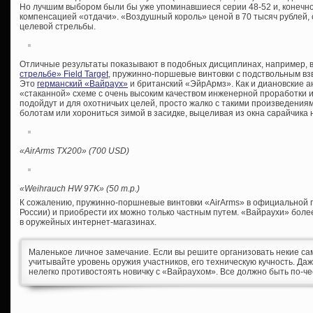
Но лучшим выбором были бы уже упоминавшиеся серии 48-52 и, конечно, 
компенсацией «отдачи». «Воздушный король» ценой в 70 тысяч рублей, 
целевой стрельбы.
Отличные результаты показывают в подобных дисциплинах, например, 
стрельбе» Field Target
, пружинно-поршевые винтовки с подствольным вз
Это
германский «Вайраух»
и британский «ЭйрАрмз». Как и диановские а
«стаканной» схеме с очень высоким качеством инженерной проработки и
подойдут и для охотничьих целей, просто жалко с такими произведения
болотам или хорониться зимой в засидке, выцеливая из окна сарайчика но
«
AirArms TX200» (700
USD)
«Weihrauch HW 97K» (50 т
.р
.)
К сожалению, пружинно-поршневые винтовки «AirArms» в официальной п
России) и приобрести их можно только частным путем. «Вайраухи» боле
в оружейных интернет-магазинах.
Маленькое личное замечание. Если вы решите организовать некие с
учитывайте уровень оружия участников, его техническую кучность. Д
нелегко противостоять новичку с «Вайраухом». Все должно быть по-че