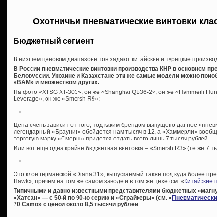
Охотничьи пневматические винтовки клас
Бюджетный сегмент
В низшем ценовом диапазоне тон задают китайские и турецкие произво
В России пневматические винтовки производства КНР в основном пр
Белоруссии, Украине и Казахстане эти же самые модели можно приоб
«BAM» и множеством других.
На фото «XTSG XT-303», он же «Shanghai QB36-2», он же «Hammerli Hunt
Leverage», он же «Smersh R9»:
Цена очень зависит от того, под каким брендом выпущено данное «пнев
легендарный «Брауниг» обойдется нам тысяч в 12, а «Хаммерли» вообще
торговую марку «Смерш» придется отдать всего лишь 7 тысяч рублей.
Или вот еще одна крайне бюджетная винтовка – «Smersh R3» (те же 7 ты
Это клон германской «Diana 31», выпускаемый также под куда более пр
Hawk», причем на том же самом заводе и в том же цехе (см. «
Китайские 
Типичными и давно известными представителями бюджетных «магну
«Хатсан» — с 50-й по 90-ю серию и «Страйкеры» (см. «
Пневматически
70 Camo» с ценой около 8,5 тысячи рублей: