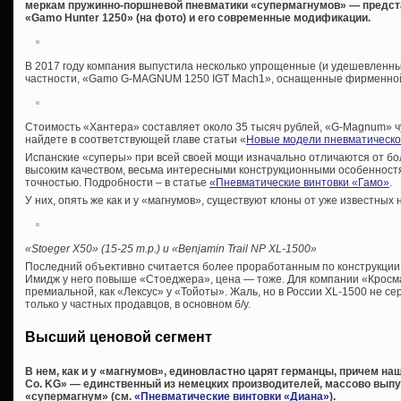
меркам пружинно-поршневой пневматики «супермагнумов» — предст
«Gamo Hunter 1250» (на фото) и его современные модификации.
В 2017 году компания выпустила несколько упрощенные (и удешевленные
частности, «Gamo G-MAGNUM 1250 IGT Mach1», оснащенные фирменной 
Стоимость «Хантера» составляет около 35 тысяч рублей, «G-Magnum» чу
найдете в соответствующей главе статьи «
Новые модели пневматическо
Испанские «суперы» при всей своей мощи изначально отличаются от б
высоким качеством, весьма интересными конструкционными особенностя
точностью. Подробности – в статье
«Пневматические винтовки «Гамо»
.
У них, опять же как и у «магнумов», существуют клоны от уже известных
«Stoeger X50» (15-25 т
.р
.) и
«Benjamin Trail NP XL-1500»
Последний объективно считается более проработанным по конструкции, 
Имидж у него повыше «Стоеджера», цена — тоже. Для компании «Кросм
премиальной, как «Лексус» у «Тойоты». Жаль, но в России XL-1500 не с
только у частных продавцов, в основном б/у.
Высший ценовой сегмент
В нем, как и у «магнумов», единовластно царят германцы, причем н
Co. KG» — единственный из немецких производителей, массово вып
«супермагнум» (см.
«Пневматические винтовки «Диана»
).