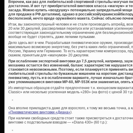
Впрочем, как раз для любительской спортивной стрельбы могучая пне
достаточно. И вот тут приобретателей винтовок класса «магнум» и т
засада. Можно купить «воздушку» потенциально запредельной мощи 
для продажи в РФ деталями), однако в российской/украинской/белор
бесполезной, нечто вроде оружейного макета. Сейчас объясню почем
Итак, вы законопослушный человек и не стали производить апгрейд, во
20 или 30 джоулей, рассверливая перепуск или устанавливая усиленную 
соответствующая законодательному ограничению для безлицензионной 
вообще не будет стрелять, даже легкими пульками.
Дело здесь вот в чем. Разрабатывая пневматическое оружие, производи
максимально возможную энергетику, без учета каких-либо ограничений, 
Россию, Украину или Германию. То есть характеристики компрессора, пру
скажем, принятым для «магнумов» 20 джоулям.
При ослаблении экспортной винтовки до 7,5 джоулей, например, зау
механика остается без изменений, баланс характеристик нарушаетс
становится невозможными. Поэтому, если планируется применять в
любительской стрельбы по бумажным мишеням на короткие дистанци
пневматику, пусть и в ослабленном варианте, лучше изначально бра
уже упоминавшиеся винтовки МР-60, МР-553К или знаменитая, опять 
Из импортных образцов отдайте предпочтение т.н. юношеским варианта
Classic» или несколько усиленная модель «280» (на фото) с ценой 30 т.р.
Она вполне прикладиста даже для взрослого, к тому же весьма точна, а 
«Пневматические винтовки «Диана»
).
При наличии свободных средств стоит также присмотреться к достаточн
винтовке с подствольным взводом — «Diana 430» (60 т.р.):