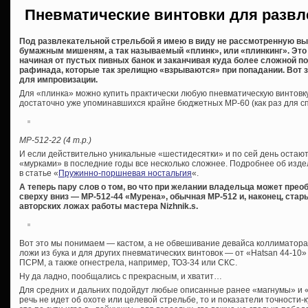
Пневматические винтовки для разв
Под развлекательной стрельбой я имею в виду не рассмотренную в
бумажным мишеням, а так называемый «плинк», или «плинкинг». Эт
начиная от пустых пивных банок и заканчивая куда более сложной по 
рафинада, которые так зрелищно «взрываются» при попадании. Вот
для импровизации.
Для «плинка» можно купить практически любую пневматическую винтовку
достаточно уже упоминавшихся крайне бюджетных МР-60 (как раз для сп
МР-512-22 (4 т.р.)
И если действительно уникальные «шестидесятки» и по сей день остают
«мурками» в последние годы все несколько сложнее. Подробнее об изд
в статье «
Пружинно-поршневая ностальгия
«.
А теперь пару слов о том, во что при желании владельца может прео
сверху вниз — МР-512-44 «Мурена», обычная МР-512 и, наконец, стары
авторских ложах работы мастера Nizhnik.s.
Вот это мы понимаем — кастом, а не обвешивание девайса коллиматорам
ложи из бука и для других пневматических винтовок — от «Hatsan 44-10
ПСРМ, а также огнестрела, например, ТОЗ-34 или СКС.
Ну да ладно, пообщались с прекрасным, и хватит…
Для средних и дальних подойдут любые описанные ранее «магнумы» и «
речь не идет об охоте или целевой стрельбе, то и показатели точности-