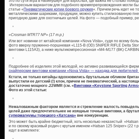
это по сути игра в «войнушку» для взрослых, где важна не столько побед
Интересным вариантом для подобного времяпрепровождения могли бы с
статье «
Пневматические копии боевого оружия
«. Причем речь идет не 
металлическими шариками, продукции, можно купить стилизованную пне
пригодную даже для охотничьих целей. На фото — подобный пример, р
«Crosman MTR77 NP» (17 т.р.)
Или вот новинки от китайской компании «Nova Vista», судя по всему бо
фото вверху пружинно-поршневая «L115-B (OD) SNIPER RIFLE Delta Sto
винтовки L115A3), а ниже мультикомпрессионная «M4-M177 (BK) CARBINE P
Подробнее об изделиях этой молодой, но активно развивающейся фирм
снайперские винтовки компании «Nova Vista» — находка для любителей 
Кстати, не только китайцы вдохновились брутальным обликом брита
выпустили ее детский (!) клон, причем не пневматический, а настоящи
достаточно мощного .22WMR (см. «
Винтовки «Keystone Sporting Arms
Фото из этой статьи:
Немаловажным фактором является и стремление малость повыделыв
целей даже предпочтительнее не изящные точные винтовки, а брутал
супермагнумы турецкого «Хатсана»
вне конкуренции.
Это может быть крайне бюджетный, хоть несколько неказистый «Hatsan 1
и по своему красивый родич с крутым именем «Hatsan 125 Sniper» (22 т.р
идут в комплекте: