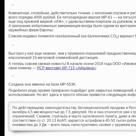
Компактная, спокойная, действительно точная, с неплохим спуском и ре
всего порядка 4000 рублей. Ее пятизарядная версия МР-61 — на пятьсот
еще под прежней маркой «ИЖ», с удовольствием покупали за рубежом, в
А признание избалованных американцев всегда было одним из критери
оружейных фирм Европы.
Совсем недавно появился газобалонный (на баллончиках СО
) вариант
2
Выстрел у нее еще нежнее, чем у пружинно-поршневой предшественницы
классической 10-метровой олимпийской дистанции.
А теперь совсем свежая новость! В начале осени 2018 года ООО «Ижев
свою новинку —
PCP-винтовку ИР-715 «Афалина»
:
Создана она именно на базе МР-553К.
Подобного рода оружие прекрасно подойдет для закрытых помещений, в
использования. Но вот здесь я просто обязан привести следующую ин
По действующему законодательству, безлицензионной продаже в Рос
калибра 4,5 мм мощностью до 7,5 джоулей. Но и она относится уже к
ограничений. Скажем, стрельба в черте населенного пункта, даже в лес
соответствии со ст. 20.13 КоАП, карается штрафом в 40-50 тысяч рубл
пневматика до 3 Дж – всего лишь «конструктивно схожее с оружием из