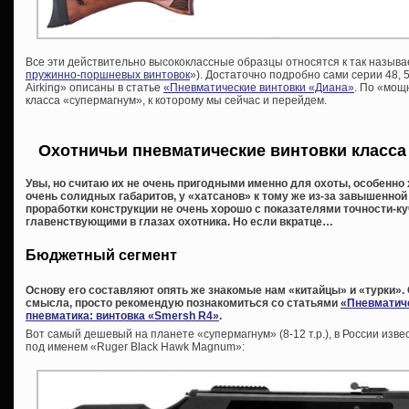
Все эти действительно высококлассные образцы относятся к так называ
пружинно-поршневых винтовок
»). Достаточно подробно сами серии 48, 5
Airking» описаны в статье
«Пневматические винтовки «Диана»
. По «мощ
класса «супермагнум», к которому мы сейчас и перейдем.
Охотничьи пневматические винтовки класса 
Увы, но считаю их не очень пригодными именно для охоты, особенно 
очень солидных габаритов, у «хатсанов» к тому же из-за завышенно
проработки конструкции не очень хорошо с показателями точности-ку
главенствующими в глазах охотника. Но если вкратце…
Бюджетный сегмент
Основу его составляют опять же знакомые нам «китайцы» и «турки». 
смысла, просто рекомендую познакомиться со статьями
«Пневматиче
пневматика: винтовка «Smersh R4»
.
Вот самый дешевый на планете «супермагнум» (8-12 т.р.), в России изве
под именем «Ruger Black Hawk Magnum»: