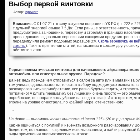
Выбор первой винтовки
|
Автор:
ingewarr
Внимание.
С 01.07.21 г. в силу вступили поправки в УК РФ (ст. 222 и 
с дульной энергией свыше 7,5 Дж. Если раньше ответственность, при
предусмотрена за ношение, перевозку и стрельбу в границах населен
преследование с довольно серьезными санкциями предусмотрено за с
переделку или ремонт подобных образцов (см.
Сколь веревочка не ве
законы
). Так что при чтении статей, написанных в совсем другую эпоху
обстоятельства…
Первая пневматическая винтовка для начинающего эйрганнера может
автомобиль или огнестрельное оружие. Парадокс?
Да нет, ведь прежде чем отправиться в салон за авто или в магазин за
там учимся, сдаем экзамены, то есть к выбору подходим уже основательн
разочаровавшись в приобретении, все равно будем и ездить, и стрелять 
потрачено! А купить пневматику без лицензии очень просто — это обычн
опробовали, не понравилось, убрали навсегда в шкаф. И это при том, ч
вполне на уровне огнестрела, по крайней мере, отечественного.
На фото — пневматическая винтовка «Hatsan 135» (20 т.р.) и ружье M
Как не ошибиться с покупкой и избежать возможного разочарования? Во
бюджетом, но главное – с целевым использованием, и найти разумный б
виды применения пневматических винтовок: