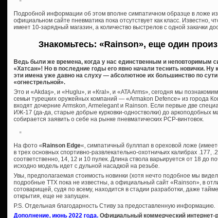
Подробной информации об этом вполне симпатичном образце в ложе из т
официальном сайте пневматика пока отсутствует как класс. Известно, что
имеет 10-зарядный магазин, а количество выстрелов с одной закачки до
Знакомьтесь: «Rainson», еще один прои
Ведь были же времена, когда у нас единственным и неповторимым 
«Хатсан»! Но в последние годы его явно начали теснить новички. Ну
эти имена уже давно на слуху — абсолютное их большинство по сути
«огнестрельной».
Это и «Akdaş», и «Huglu», и «Кral», и «ATA Arms», сегодня мы познаком
семьи турецких оружейных компаний — «Armakon Defence» из города Кон
входят дочерние Armskon, Armelegant и Rainson. Если первые две специ
ИЖ-17 (да-да, старые добрые курковки-одностволки) до аркоподобных
собирается заявить о себе на рынке пневматических PCP-винтовок.
На фото «
Rainson Edge
«, симпатичный буллпап в ореховой ложе (имеет
в трех основных спортивно-развлекательно-охотничьих калибрах .177, .22
соответственно, 14, 12 и 10 пулек. Длина ствола варьируется от 18 до 
исходно модель идет с дульной насадкой на резьбе.
Увы, предполагаемая стоимость новинки (хотя нечто подобное мы видели 
подробные ТТХ пока не известны, а официальный сайт «Rainson», в отл
сотоварищей, судя по всему, находится в стадии разработки, даже тайм
открытия, еще не запущен.
P.S. Отдельная благодарность Стиву за предоставленную информацию.
Дополнение, июнь 2022 года.
Официальный коммерческий интернет-р