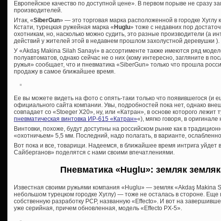
Европейское качество по доступной цене». В первом порыве не сразу з
производителей.
Итак, «
SiberGun
» — это торговая марка расположенной в городке Хуглу 
Кстати, турецкая ружейная марка «
Huglu
» тоже с недавних пор достато
охотникам, но, насколько можно судить, это разные производители (а 
действий у жителей этой в недавнем прошлом захолустной деревушки ).
У «Akdaş Makina Silah Sanayi» в ассортименте также имеются ряд модел
полуавтоматов, однако сейчас не о них (кому интересно, загляните в п
ружья» сообщает, что и пневматика «SiberGun» только что прошла росс
продажу в самое ближайшее время.
Ее вы можете видеть на фото с опять-таки только что появившегося (и 
официального сайта компании. Увы, подробностей пока нет, однако вне
совпадает со «Stoeger X20», ну, или «Катран», в основе которого лежит т
пневматическая винтовка ИР-615 «Катран»
«), мягко говоря, в оригинал
Винтовки, похоже, будут доступны на российском рынке как в традицион
«охотничьем» 5,5 мм. Последний, надо полагать, в варианте, ослабленн
Вот пока и все, товарищи. Надеемся, в ближайшее время интрига уйдет
Сайберганов» поделятся с нами своими впечатлениями.
Пневматика «Huglu»: земляк земляк
Известная своими ружьями компания «Huglu» — земляк «Akdaş Makina Si
небольшом турецком городке Хуглу) — тоже не осталась в стороне. Еще
собственную разработку PCP, названную «Effecto». И вот на завершивш
уже серийная, причем обновленная, модель «Effecto PX-5».