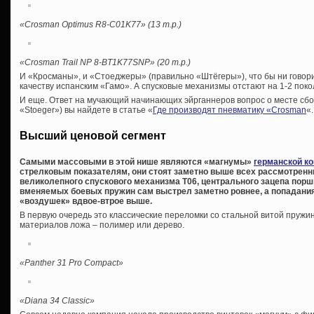
«Crosman Optimus R8-C01K77» (13 т.р.)
«Crosman Trail NP 8-BT1K77SNP» (20 т.р.)
И «Кросманы», и «Стоеджеры» (правильно «Штёгеры»), что бы ни говори
качеству испанским «Гамо». А спусковые механизмы отстают на 1-2 поко
И еще. Ответ на мучающий начинающих эйрганнеров вопрос о месте сборк
«Stoeger») вы найдете в статье «
Где производят пневматику «Crosman
«.
Высший ценовой сегмент
Самыми массовыми в этой нише являются «магнумы»
германской к
стрелковым показателям, они стоят заметно выше всех рассмотренны
великолепного спускового механизма Т06, центрального зацепа порш
вменяемых боевых пружин сам выстрел заметно ровнее, а попадания 
«воздушек» вдвое-втрое выше.
В первую очередь это классические переломки со стальной витой пружи
материалов ложа – полимер или дерево.
«Panther 31 Pro Compact»
«Diana 34 Classic»