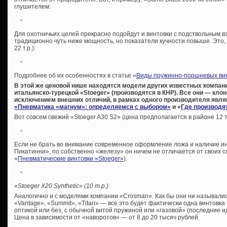
глушителем:
Для охотничьих целей прекрасно подойдут и винтовки с подствольным в
традиционно чуть ниже мощность, но показатели кучности повыше. Это,
22 т.р.):
Подробнее об их особенностях в статье «
Виды пружинно-поршневых ви
В этой же ценовой нише находятся модели других известных компан
итальянско-турецкой «Stoeger» (производятся в КНР). Все они — кло
исключением внешних отличий, в рамках одного производителя являю
«Пневматика «магнум»: определяемся с выбором»
и «
Где производя
Вот совсем свежий «Stoeger A30 S2» (цена предполагается в районе 12 т
Если не брать во внимание современное оформление ложа и наличие ин
Пикатинни», по собственно «железу» он ничем не отличается от своих с
«
Пневматические винтовки «Stoeger»
).
«Stoeger X20 Synthetic» (10 т.р.)
Аналогично и с моделями компании «Crosman». Как бы они ни назывались 
«Vantage», «Summit», «Titan» — все это будет фактически одна винтовка
оптикой или без, с обычной витой пружиной или «газовой» (последние и
Цена в зависимости от «наворотов» — от 8 до 20 тысяч рублей.