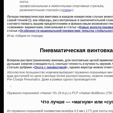
охота;
профессиональная и любительская спортивная стрельба;
развлекательная стрельба («
плинк
»).
Лучшая пневматическая винтовка в каждом конкретном случае может
самой точной (!), как образцы, рассмотренные в заключительной гла
соответствовать вашим предпочтениям и финансовым возможностям.
«свежими» вариантами, описанными в статье «
Новые модели пневма
статьи «
Особенности национальной пневматики: попытка глобальног
Итак, пойдем по порядку.
Пневматическая винтовка
Вопреки распространенному мнению, для охотничьих целей применит
дульная энергия («мощность»), сколько точность и кучность оружия.
статьях рубрики «
Охота с пневматикой
», однако вкратце можно отм
Абсолютное большинство новичков выбирают пружинно-поршневые винто
куда доступней по цене и вообще более распространены, нежели пневм
Pre-Charge Pneumatics. Даже в рамках одного производителя:
Пружинно-поршневой «Hatsan 70» (9 т.р.) и PCP «Hatsan BullBoss» (750
Что лучше — «магнум» или «су
Из пружинно-поршневой пневматики калибра 4,5 мм (.177) для охоты под