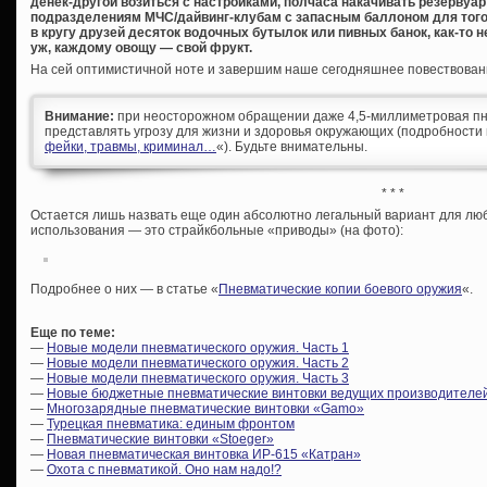
денек-другой возиться с настройками, полчаса накачивать резервуар
подразделениям МЧС/дайвинг-клубам с запасным баллоном для того,
в кругу друзей десяток водочных бутылок или пивных банок, как-то н
уж, каждому овощу — свой фрукт.
На сей оптимистичной ноте и завершим наше сегодняшнее повествован
Внимание:
при неосторожном обращении даже 4,5-миллиметровая пн
представлять угрозу для жизни и здоровья окружающих (подробности 
фейки, травмы, криминал…
«). Будьте внимательны.
* * *
Остается лишь назвать еще один абсолютно легальный вариант для любы
использования — это страйкбольные «приводы» (на фото):
Подробнее о них — в статье «
Пневматические копии боевого оружия
«.
Еще по теме:
—
Новые модели пневматического оружия. Часть 1
—
Новые модели пневматического оружия. Часть 2
—
Новые модели пневматического оружия. Часть 3
—
Новые бюджетные пневматические винтовки ведущих производителе
—
Многозарядные пневматические винтовки «Gamo»
—
Турецкая пневматика: единым фронтом
—
Пневматические винтовки «Stoeger»
—
Новая пневматическая винтовка ИР-615 «Катран»
—
Охота с пневматикой. Оно нам надо!?