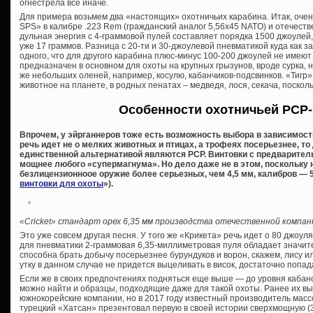
огнестрела все иначе.
Для примера возьмем два «настоящих» охотничьих карабина. Итак, оче
SPS» в калибре .223 Rem (гражданский аналог 5,56х45 NATO) и отечестве
дульная энергия с 4-граммовой пулей составляет порядка 1500 джоулей, у
уже 17 граммов. Разница с 20-ти и 30-джоулевой пневматикой куда как з
одного, что для другого карабина плюс-минус 100-200 джоулей не имею
предназначен в основном для охоты на крупных грызунов, вроде сурка, 
же небольших оленей, например, косулю, кабанчиков-подсвинков. «Тигр»
животное на планете, в родных пенатах – медведя, лося, секача, поскол
Особенности охотничьей PCP
Впрочем, у эйрганнеров тоже есть возможность выбора в зависимост
речь идет не о мелких животных и птицах, а трофеях посерьезнее, т
единственной альтернативой являются PCP. Винтовки с предваритель
мощнее любого «супермагнума». Но дело даже не в этом, поскольку 
безлицензионноое оружие более серьезных, чем 4,5 мм, калибров — 5,
винтовки для охоты
»).
«Cricket» стандарт орех 6,35 мм производства отечественной компани
Это уже совсем другая песня. У того же «Крикета» речь идет о 80 джоуля
для пневматики 2-граммовая 6,35-миллиметровая пуля обладает значи
способна брать добычу посерьезнее бурундуков и ворон, скажем, лису 
утку в данном случае не придется выцеливать в висок, достаточно попада
Если же в своих предпочтениях подняться еще выше — до уровня кабан
можно найти и образцы, подходящие даже для такой охоты. Ранее их вы
южнокорейские компании, но в 2017 году известный производитель мас
турецкий «Хатсан» презентовал первую в своей истории сверхмощную (39