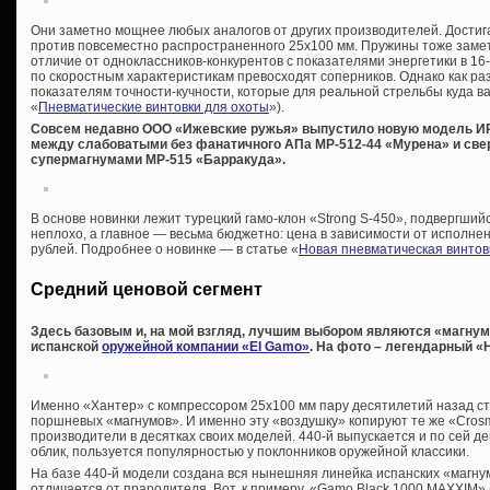
Они заметно мощнее любых аналогов от других производителей. Достига
против повсеместно распространенного 25х100 мм. Пружины тоже замет
отличие от одноклассников-конкурентов с показателями энергетики в 16
по скоростным характеристикам превосходят соперников. Однако как раз
показателям точности-кучности, которые для реальной стрельбы куда в
«
Пневматические винтовки для охоты
»).
Совсем недавно ООО «Ижевские ружья» выпустило новую модель ИР-
между слабоватыми без фанатичного АПа МР-512-44 «Мурена» и с
супермагнумами МР-515 «Барракуда».
В основе новинки лежит турецкий гамо-клон «Strong S-450», подвергши
неплохо, а главное — весьма бюджетно: цена в зависимости от исполнен
рублей. Подробнее о новинке — в статье «
Новая пневматическая винтов
Средний ценовой сегмент
Здесь базовым и, на мой взгляд, лучшим выбором являются «магну
испанской
оружейной компании «El Gamo»
. На фото – легендарный «H
Именно «Хантер» с компрессором 25х100 мм пару десятилетий назад ст
поршневых «магнумов». И именно эту «воздушку» копируют те же «Crosm
производители в десятках своих моделей. 440-й выпускается и по сей д
облик, пользуется популярностью у поклонников оружейной классики.
На базе 440-й модели создана вся нынешняя линейка испанских «магнум
отличается от прародителя. Вот, к примеру, «Gamo Black 1000 MAXXIM» (