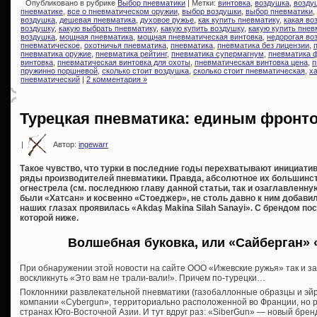
Опубликовано в рубрике
Выбор пневматики
| Метки:
винтовка
,
воздушка
,
возду
пневматике
,
все о пневматическом оружии
,
выбор воздушки
,
выбор пневматики
,
воздушка
,
дешевая пневматика
,
духовое ружье
,
как купить пневматику
,
какая во
воздушку
,
какую выбрать пневматику
,
какую купить воздушку
,
какую купить пнев
воздушка
,
мощная пневматика
,
мощная пневматическая винтовка
,
недорогая во
пневматическое
,
охотничья пневматика
,
пневматика
,
пневматика без лицензии
,
пневматика оружие
,
пневматика рейтинг
,
пневматика супермагнум
,
пневматика 
винтовка
,
пневматическая винтовка для охоты
,
пневматическая винтовка цена
,
п
пружинно поршневой
,
сколько стоит воздушка
,
сколько стоит пневматическая
,
х
пневматический
|
2 комментария »
Турецкая пневматика: единым фронт
|
Автор:
ingewarr
Такое чувство, что турки в последние годы перехватывают инициати
ряды производителей пневматики. Правда, абсолютное их большинств
огнестрела (см. последнюю главу данной статьи, так и озаглавленную
были «Хатсан» и косвенно «Стоеджер», не столь давно к ним добавил
наших глазах проявилась «Akdaş Makina Silah Sanayi». С брендом по
которой ниже.
Волшебная буковка, или «Сайберган» 
При обнаружении этой новости на сайте ООО «Ижевские ружья» так и з
воскликнуть «Это вам не трали-вали!». Причем по-турецки…
Поклонники развлекательной пневматики (газобаллонные образцы и эй
компании «Cybergun», территориально расположенной во Франции, но р
странах Юго-Восточной Азии. И тут вдруг раз: «SiberGun» — новый брен