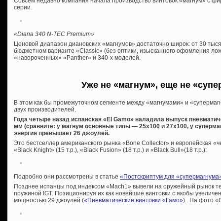
Совсем недавно компания начала производство винтовок «магнум» с фи
серии.
«Diana 340 N-TEC Premium»
Ценовой диапазон диановских «магнумов» достаточно широк: от 30 тыся
бюджетном варианте «Classic» (без оптики, изысканного офомления лож
«навороченных» «Panther» и 340-х моделей.
Уже не «магнум», еще не «супер
В этом как бы промежуточном сегменте между «магнумами» и «суперма
двух производителей.
Года четыре назад испанская «El Gamo» наладила выпуск пневматич
мм (сравните: у магнум основные типы — 25х100 и 27х100, у суперма
энергия превышает 26 джоулей.
Это бестселлер американского рынка «Bone Collector» и европейская «ч
«Black Knight» (15 т.р.), «Black Fusion» (18 т.р.) и «Black Bull»(18 т.р.):
Подробно они рассмотрены в статье
«Постскриптум для «супермагнума
Позднее испанцы под индексом «Mach1» вывели на оружейный рынок те
пружиной IGT. Позиционируя их как новейшие винтовки с якобы увелич
мощностью 29 джоулей (
«Пневматические винтовки «Гамо»
). На фото «