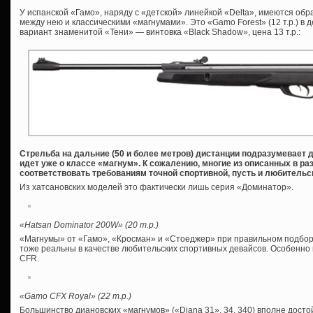
У испанской «Гамо», наряду с «детской» линейкой «Delta», имеются обр
между нею и классическими «магнумами». Это «Gamo Forest» (12 т.р.) в
вариант знаменитой «Тени» — винтовка «Black Shadow», цена 13 т.р.:
Стрельба на дальние (50 и более метров) дистанции подразумевает д
идет уже о классе «магнум». К сожалению, многие из описанных в ра
соответствовать требованиям точной спортивной, пусть и любительс
Из хатсановских моделей это фактически лишь серия «Доминатор».
«
Hatsan Dominator 200W
» (20 т
.р
.)
«Магнумы» от «Гамо», «Кросман» и «Стоеджер» при правильном подборе
тоже реальны в качестве любительских спортивных девайсов. Особенно
CFR.
«Gamo CFX Royal» (22
т
.
р
.)
Большинство диановских «магнумов» («Diana 31», 34, 340) вполне досто