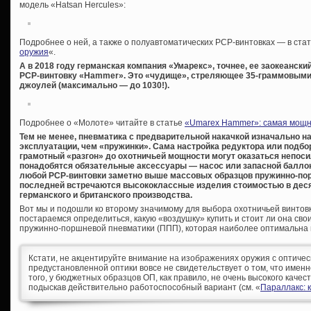
модель «Hatsan Hercules»:
Подробнее о ней, а также о полуавтоматических PCP-винтовках — в стат
оружия
«.
А в 2018 году германская компания «Умарекс», точнее, ее заокеанск
PCP-винтовку «Hammer». Это «чудище», стреляющее 35-граммовыми
джоулей (максимально — до 1030!).
Подробнее о «Молоте» читайте в статье
«Umarex Hammer»: самая мощна
Тем не менее, пневматика с предварительной накачкой изначально на
эксплуатации, чем «пружинки». Сама настройка редуктора или подбор
грамотный «разгон» до охотничьей мощности могут оказаться непос
понадобятся обязательные аксессуары — насос или запасной баллон
любой PCP-винтовки заметно выше массовых образцов пружинно-пор
последней встречаются высококлассные изделия стоимостью в десят
германского и британского производства.
Вот мы и подошли ко второму значимому для выбора охотничьей винтов
постараемся определиться, какую «воздушку» купить и стоит ли она св
пружинно-поршневой пневматики (ППП), которая наиболее оптимальна 
Кстати, не акцентируйте внимание на изображениях оружия с оптиче
предустановленной оптики вовсе не свидетельствует о том, что имен
того, у бюджетных образцов ОП, как правило, не очень высокого качес
подыскав действительно работоспособный вариант (см. «
Параллакс: к