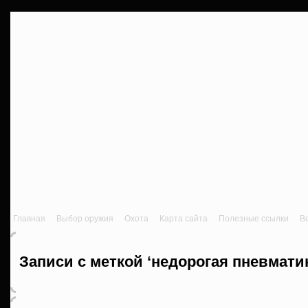
Главная
Выбор оружия
Охота
Карта сайта
Полезные ссылки
В
Записи с меткой ‘недорогая пневмати