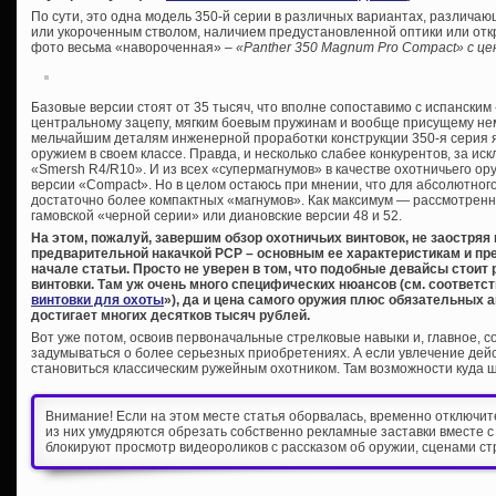
По сути, это одна модель 350-й серии в различных вариантах, различ
или укороченным стволом, наличием предустановленной оптики или от
фото весьма «навороченная» –
«Panther 350 Magnum Pro Compact» с цен
Базовые версии стоят от 35 тысяч, что вполне сопоставимо с испанским
центральному зацепу, мягким боевым пружинам и вообще присущему не
мельчайшим деталям инженерной проработки конструкции 350-я серия 
оружием в своем классе. Правда, и несколько слабее конкурентов, за ис
«Smersh R4/R10». И из всех «супермагнумов» в качестве охотничьего ор
версии «Compact». Но в целом остаюсь при мнении, что для абсолютно
достаточно более компактных «магнумов». Как максимум — рассмотрен
гамовской «черной серии» или диановские версии 48 и 52.
На этом, пожалуй, завершим обзор охотничьих винтовок, не заостряя
предварительной накачкой PCP – основным ее характеристикам и пр
начале статьи. Просто не уверен в том, что подобные девайсы стои
винтовки. Там уж очень много специфических нюансов (см. соответс
винтовки для охоты
»), да и цена самого оружия плюс обязательных 
достигает многих десятков тысяч рублей.
Вот уже потом, освоив первоначальные стрелковые навыки и, главное, 
задумываться о более серьезных приобретениях. А если увлечение дейс
становиться классическим ружейным охотником. Там возможности куда 
Внимание! Если на этом месте статья оборвалась, временно отключи
из них умудряются обрезать собственно рекламные заставки вместе с
блокируют просмотр видеороликов с рассказом об оружии, сценами ст