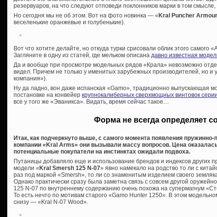
резервуаров, на что следуют отповеди поклонников марки в том смысле, 
Но сегодня мы не об этом. Вот на фото новинка — «
Kral Puncher Armou
веселенькие оранжевые и голубенькие).
Вот что хотите делайте, но откуда турки срисовали облик этого самого 
Загляните в одну из статей, где мельком описана
давно известная модел
Да и вообще при просмотре модельных рядов «Крала» невозможно отдела
видел. Причем не только у именитых зарубежных производителей, но и 
компания»).
Ну да ладно, вон даже испанская «Gamo», традиционно выпускающая мо
постановке на конвейер
крупнокалиберных сверхмощных винтовок сери
все у того же «Эваникса». Видать, время сейчас такое…
Форма не всегда определяет с
Итак, как подчеркнуто выше, с самого момента появления пружинно
компании «Kral Arms» они вызывали массу вопросов. Цена оказалас
потенциальные покупатели на инстинктах ожидали подвоха.
Путаницы добавляло еще и использование брендов и индексов других п
модели «
Kral Smersh 125 N-07
» явно намекало на родство то ли с китай
раз под маркой «Smersh», то ли со знаменитым изделием своего земляк
Однако практически сразу была заметна связь с совсем другой оружей
125 N-07 по внутреннему содержанию очень похожа на супермагнум «Ст
То есть нечто по мотивам старого «Gamo Hunter 1250». В этом модельном
снизу — «Kral N-07 Wood».