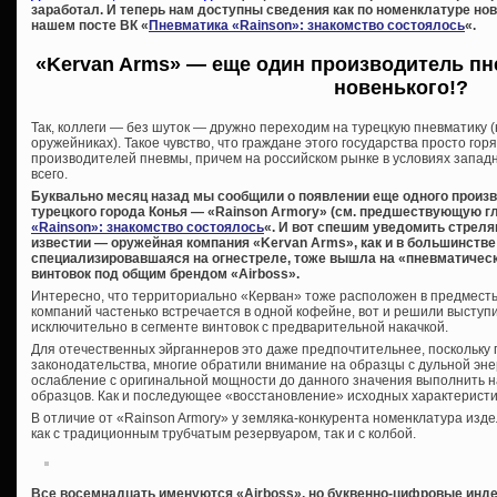
заработал. И теперь нам доступны сведения как по номенклатуре нови
нашем посте ВК «
Пневматика «Rainson»: знакомство состоялось
«.
«Kervan Arms» — еще один производитель пне
новенького!?
Так, коллеги — без шуток — дружно переходим на турецкую пневматику (
оружейниках). Такое чувство, что граждане этого государства просто г
производителей пневмы, причем на российском рынке в условиях запад
всего.
Буквально месяц назад мы сообщили о появлении еще одного произв
турецкого города Конья — «Rainson Armory» (см. предшествующую гл
«Rainson»: знакомство состоялось
«. И вот спешим уведомить стрел
известии — оружейная компания «Kervan Arms», как и в большинств
специализировавшаяся на огнестреле, тоже вышла на «пневматическ
винтовок под общим брендом «Airboss».
Интересно, что территориально «Керван» тоже расположен в предместье
компаний частенько встречается в одной кофейне, вот и решили высту
исключительно в сегменте винтовок с предварительной накачкой.
Для отечественных эйрганнеров это даже предпочтительнее, поскольку
законодательства, многие обратили внимание на образцы с дульной энер
ослабление с оригинальной мощности до данного значения выполнить 
образцов. Как и последующее «восстановление» исходных характеристик,
В отличие от «Rainson Armory» у земляка-конкурента номенклатура изд
как с традиционным трубчатым резервуаром, так и с колбой.
Все восемнадцать именуются «Airboss», но буквенно-цифровые инде