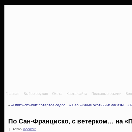
Главная
Выбор оружия
Охота
Карта сайта
Полезные ссылки
Воп
«
«Опять скрипит потертое седло…» Необычные охотничьи лабазы
«T
По Сан-Франциско, с ветерком… на «
|
Автор:
ingewarr