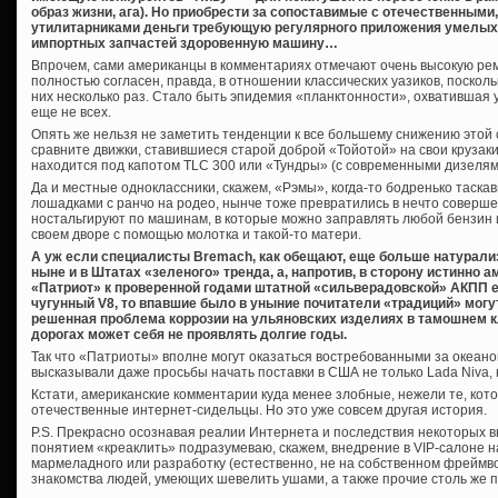
образ жизни, ага). Но приобрести за сопоставимые с отечественными
утилитарниками деньги требующую регулярного приложения умелых
импортных запчастей здоровенную машину…
Впрочем, сами американцы в комментариях отмечают очень высокую рем
полностью согласен, правда, в отношении классических уазиков, посколь
них несколько раз. Стало быть эпидемия «планктонности», охватившая 
еще не всех.
Опять же нельзя не заметить тенденции к все большему снижению этой
сравните движки, ставившиеся старой доброй «Тойотой» на свои крузаки 
находится под капотом TLC 300 или «Тундры» (с современными дизелями
Да и местные одноклассники, скажем, «Рэмы», когда-то бодренько таскав
лошадками с ранчо на родео, нынче тоже превратились в нечто соверше
ностальгируют по машинам, в которые можно заправлять любой бензин и
своем дворе с помощью молотка и такой-то матери.
А уж если специалисты Bremach, как обещают, еще больше натурализ
ныне и в Штатах «зеленого» тренда, а, напротив, в сторону истинно а
«Патриот» к проверенной годами штатной «сильверадовской» АКПП 
чугунный V8, то впавшие было в уныние почитатели «традиций» могут
решенная проблема коррозии на ульяновских изделиях в тамошнем кл
дорогах может себя не проявлять долгие годы.
Так что «Патриоты» вполне могут оказаться востребованными за океан
высказывали даже просьбы начать поставки в США не только Lada Niva, но
Кстати, американские комментарии куда менее злобные, нежели те, ко
отечественные интернет-сидельцы. Но это уже совсем другая история.
P.S. Прекрасно осознавая реалии Интернета и последствия некоторых в
понятием «креаклить» подразумеваю, скажем, внедрение в VIP-салоне
мармеладного или разработку (естественно, не на собственном фреймв
знакомства людей, умеющих шевелить ушами, а также прочие столь же 