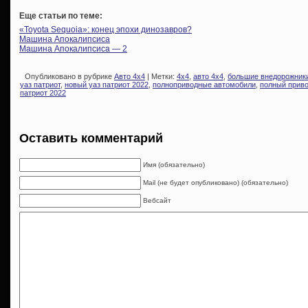
Еще статьи по теме:
«Toyota Sequoia»: конец эпохи динозавров?
Машина Апокалипсиса
Машина Апокалипсиса — 2
Опубликовано в рубрике
Авто 4х4
| Метки:
4х4
,
авто 4х4
,
большие внедорожник
уаз патриот
,
новый уаз патриот 2022
,
полноприводные автомобили
,
полный прив
патриот 2022
Оставить комментарий
Имя (обязательно)
Mail (не будет опубликовано) (обязательно)
Вебсайт