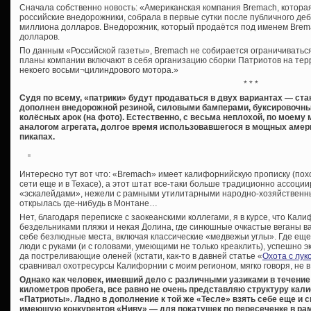
Сначала собственно новость: «Американская компания Bremach, котор
российские внедорожники, собрала в первые сутки после публичного де
миллиона долларов. Внедорожник, который продаётся под именем Brema
долларов.
По данным «Российской газеты», Bremach не собирается ограничиватьс
планы компании включают в себя организацию сборки Патриотов на те
некоего восьми¬цилиндрового мотора.»
* * *
Судя по всему, «патрики» будут продаваться в двух вариантах — ст
дополнен внедорожной резиной, силовыми бамперами, буксировочн
колёсных арок (на фото). Естественно, с весьма неплохой, по моему
аналогом агрегата, долгое время использовавшегося в мощных амер
пикапах.
Интересно тут вот что: «Bremach» имеет калифорнийскую прописку (пох
сети еще и в Техасе), а этот штат все-таки больше традиционно ассоци
«эскалейдами», нежели с рамными утилитарными народно-хозяйственны
открылась где-нибудь в Монтане…
Нет, благодаря переписке с заокеанскими коллегами, я в курсе, что Кал
бездельниками пляжи и некая Долина, где синюшные очкастые веганы ва
себе безлюдные места, включая классические «медвежьи углы». Где е
люди с руками (и с головами, умеющими не только креаклить), успешно
да постреливающие оленей (кстати, как-то в давней статье «
Охота с лук
сравнивал охотресурсы Калифорнии с моим регионом, мягко говоря, не в
Однако как человек, имевший дело с различными уазиками в течение
километров пробега, все равно не очень представляю структуру кал
«Патриоты». Ладно в дополнение к той же «Тесле» взять себе еще и
имеющую конкурентов «Ниву» — для покатушек по пересеченке в ра