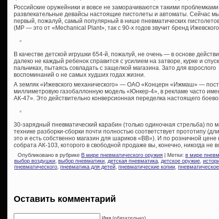
Российские оружейники и вовсе не заморачиваются такими проблемками
развлекательные девайсы настоящие пистолеты и автоматы. Сейчас мы
первый, пожалуй, самый популярный в нише пневматических пистолето
(МР — это от «Mechanical Plant», так с 90-х годов звучит бренд Ижевског
В качестве детской игрушки 654-й, пожалуй, не очень — в основе дейст
далеко не каждый ребенок справится с усилием на затворе, курке и спус
пальчиках, пытаясь совладать с защелкой магазина. Зато для взрослого 
воспоминаний о не самых худших годах жизни.
А земляк «Ижевского механического» — ОАО «Концерн «Ижмаш» — поста
миллиметровую газобаллонную модель «Юнкер-4», в рекламе часто им
АК-47». Это действительно конверсионная переделка настоящего боево
30-зарядный пневматический карабин (только одиночная стрельба) по 
технике разборки-сборки почти полностью соответствует прототипу (дл
это и есть собственно магазин для шариков «ВВ»). И по розничной цене
собрата АК-103, которого в свободной продаже вы, конечно, никогда не в
Опубликовано в рубрике
В мире пневматического оружия
| Метки:
в мире пнев
выбор воздушки
,
выбор пневматики
,
детская пневматика
,
детское оружие
,
истор
пневматического
,
пневматика для детей
,
пневматические копии
,
пневматическое
Оставить комментарий
Имя (обязательно)