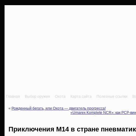
Главная
Выбор оружия
Охота
Карта сайта
Полезные ссылки
В
«
Рожденный бегать, или Охота — двигатель прогресса!
«Umarex Komplete NCR»: как PCP-ви
Приключения М14 в стране пневмати