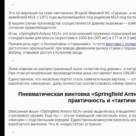
Это не вариация на тему «ветерана» Второй Мировой М1 «Гаранд», а к
армейской М14, с 1971 года выпускающейся под индексом М1А под патрон
В нашем случае производство осуществляется давним знакомым — компан
согласия правообладателя.
Итак, «Springfield Armory M1A» это классический пружинно-поршневой м
стандартными для класса скоростями в 1000 fps (305 м/с) в 177-м (4,5 мм) 
Причем речь идет о бесклиповом «стаканнике», то есть
винтовке с подв
достаточно оригинальной: при взводе движением рычага стакан с поршне
вперед, открывая доступ к пульному входу:
Ложа новинки не распространенный ныне «пластик под дерево», а натура
При этом установленная производителем цена составляет всего 199,99
Единственное, что несколько портит столь замечательную картину, — от
коробчатого «магазина», дабы полностью соответствовать облику своего
Пневматическая винтовка «Springfield Armo
практичность и «тактич
Описанная выше «Springfield Armory M1A» резко выделялась и выделяет
стрелкового оружия. Еще бы — это не очередной «кислотный» клон, а п
«магнум» с подствольным взводом. Единственным минусом являлось упо
коробчатого магазина. Что ж, «недостаток» устранен: