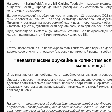
На фото — «
Springfield Armory M1 Carbine Tactical
» — как сами видите
общественности :)). Правда, данный образец уже не имеет к описанном
конструкции, разумеется.
Да, это классический газобаллонник с питанием от 12-граммового CO2-кар
M1» не совсем уж новинка — от предшествующей газобаллонной модели
Пикатинни, вставшая на место верхней части цевья, чем, похоже, и обу
«Tactical». Ну что ж, аутентичности поубавилось, зато прибавилось практ
Ну и, возвращаясь к «магазину», отметим, что именно в нем размещен б
магазин на пятнадцать 4,5-миллиметровых шариков ВВ.
Кстати, изображенная на первом фото главы симпатичная версия в дере
дороже своего «синтетического» (да, есть и полимерный вариант) собра
Пневматические оружейные копии: там есл
маешь вещь!
Итак, в начале статьи пообещал чуть подробнее остановиться на вопрос
Иногда это просто пластмассовые «макеты», лишь внешне схожие с прот
достигает заметных высот, например, процессы заряжания, сборки/разб
образца, у некоторых внимание разработчиков уделено каждой мелочи, 
прикладе и цевье.
На фото — пневматический собрат британского армейского «Webley Mk 
с эффектом «состаривания», что делает облик изделия еще более р
цельнометаллическая (за исключением накладок) конструкция это поз