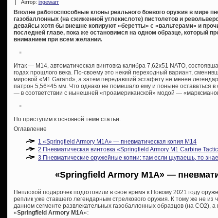
|
Автор:
ingewarr
Вполне работоспособные клоны реального боевого оружия в мире пне
газобаллонных (на сжиженной углекислоте) пистолетов и револьверов
девайсы хотя бы внешне копируют «беретты» с «вальтерами» и прочи
последней главе, пока же остановимся на одном образце, который пр
вниманием при всем желании.
Итак — М14, автоматическая винтовка калибра 7,62х51 NATO, состоявш
годах прошлого века. По-своему это некий переходный вариант, смени
мировой «M1 Garand», а затем передавший эстафету не менее легенда
патрон 5,56×45 мм. Что однако не помешало ему и поныне оставаться в 
— в соответствии с нынешней «проамериканской» модой — «марксманов
Но приступим к основной теме статьи.
Оглавление
1
«Springfield Armory M1A» — пневматическая копия М14
2
Пневматическая винтовка «Springfield Armory M1 Carbine Tactic
3
Пневматические оружейные копии: там если щупаешь, то зна
«Springfield Armory M1A» — пневмат
Неплохой подарочек подготовили в свое время к Новому 2021 году ору
реплик уже ставшего легендарным стрелкового оружия. К тому же не из
данном сегменте развлекательных газобаллонных образцов (на СО2), 
«
Springfield Armory M1A
«: