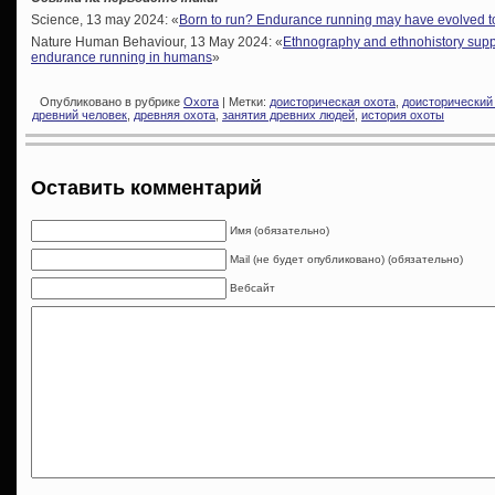
Science, 13 may 2024: «
Born to run? Endurance running may have evolved 
Nature Human Behaviour, 13 May 2024: «
Ethnography and ethnohistory suppor
endurance running in humans
»
Опубликовано в рубрике
Охота
| Метки:
доисторическая охота
,
доисторический
древний человек
,
древняя охота
,
занятия древних людей
,
история охоты
Оставить комментарий
Имя (обязательно)
Mail (не будет опубликовано) (обязательно)
Вебсайт