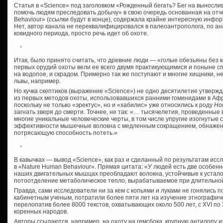
Статья в «Science» под заголовком «Рожденный бегать? Бег на вынослив
помочь людям преследовать добычу» в свою очередь основанная на отч
Behaviour» (ссылки будут в конце), содержала крайне интересную инфо
Нет, автор канала не переквалифицировался в палеоантрополога, по а
ковидного периода, просто речь идет об охоте.
Итак, было принято считать, что древние люди — «голые обезьяны без 
первых орудий охоты вели ее всего двумя практикующимися и поныне спо
на водопое, и скрадом. Примерно так же поступают и многие хищники, н
львы, например.
Но кучка скептиков (выражение «Science») не одно десятилетие утвержд
из первых методов охоты, использовавшихся ранними гоминидами в Африк
поскольку не только «эректус», но и «хабилис» уже относились к роду
Ho
загнать зверя до смерти. Точнее, не так: «… тысячелетия, проведенные
многие уникальные человеческие черты, в том числе упругие изогнутые
эффективности мышечные волокна с медленным сокращением, обнажен
потрясающую способность потеть.»
В кавычках — вывод «Science», как раз и сделанный по результатам исс
в «Nature Human Behaviour». Прямая цитата: «У людей есть две особенн
наших двигательных мышцах преобладают волокна, устойчивые к устало
потоотделение метаболическое тепло, вырабатываемое при длительно
Правда, сами исследователи ни за кем с копьями и луками не гонялись п
кабинетным ученым, потратили более пяти лет на изучение этнографиче
перелопатив более 8000 текстов, охватывающих около 500 лет, с XVI по 
коренных народов.
Авторы ссылаются, например, на охоту на гемсбока, крупную антилопу и