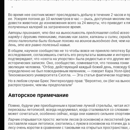
Во время нее охотник может преследовать добычу в течение 2 часов и п
ее. Ускоряя погоню до 10 километров в час — рысь, доступная многим л
довести животное до изнеможения всего за 24 минуты, что приводит к п
полученных калорий за затраченное время.
Авторы признают, что бег на выносливость представлял собой всего
наряду с другими техниками, такими как загон, капканы и силки, скрад
эпохи палеолита были больше похожи на воинов выходного дня, чем н
день, это все равно полезный навык.
В общем, научное сообщество не то чтобы вовсе не приняло гипотезу Б
исследования, согласившись считать его результаты важными и интерес
подтверждают, что «охота на упорство» была редкостью и что другие м
исторических записях. Оно, сообщество, сомневается, что техника гонк
эволюции человека. “Отбор, действующий каждый божий день, повсюду б
определенно не был повседневным явлением, — говорит Кара Уолл-Шеф
Тихоокеанского университета Сиэтла. — Эта статья фактически подтвер
Но в любом случае Брюс Уинтерхолдер прав: “Вероятно, он (бег на выно
распространен, чем мы предполагали”
Авторское примечание
Помню, будучи уже приобщенным к практике лучной стрельбы, читая ис
пересказы летописей, всегда недоумевал, когда сталкивался со словами 
может сочетаться, особенно сейчас, когда они намного сильнее спортив
Ларчик открывается просто: жители лесов (в основном) и лесостепей (уже
составляли наши летописи, охотились с луком в основном на птичек да 
лесу очень коротки в сравнении с таковыми на открытых пространствах, 