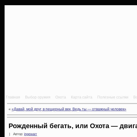
Главная
Выбор оружия
Охота
Карта сайта
Полезные ссылки
В
«
«Давай, мой друг, в пещерный век, Ведь ты — отважный человек»
Рожденный бегать, или Охота — двига
|
Автор:
ingewarr