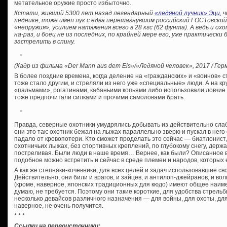
метательное оружие просто избыточно.
Кстати, живший 5300 лет назад легендарный
«ледяной лучник» Эци
, 
леднике, тоже имел лук с едва перешагнувшим российский ГОСТовски
«неоружия», усилием натяжения всего в 28 кгс (62 фунта). А ведь и ох
на-раз, и боец не из последних, по крайней мере его, уже практически
застрелить в спину.
(Кадр из фильма «Der Mann aus dem Eis»/»Ледяной человек», 2017 / Гер
В более поздние времена, когда деление на «гражданских» и «воинов» 
тоже стало другим, и стреляли из него уже «специальные» люди. А на кру
«пальмами», рогатинами, кабаньими копьями либо использовали ловчие я
тоже предпочитали силками и прочими самоловами брать.
Правда, северные охотники умудрялись добывать из действительно слаб
они это так: охотник бежал на лыжах параллельно зверю и пускал в него
падало от кровопотери. Кто сможет проделать это сейчас — биатлонист
охотничьих лыжах, без спортивных креплений, по глубокому снегу, держ
постреливая. Были люди в наше время… Вернее, как были? Описанное 
подобное можно встретить и сейчас в среде племен и народов, которых 
А как же степняки-кочевники, для всех целей и задач использовавшие св
Действительно, они били и врагов, и зайцев, и антилоп-джейранов, и волк
(кроме, наверное, японских традиционных для кюдо) имеют общее наим
думаю, не требуется. Поэтому они такие короткие, для удобства стрельбы
несколько девайсов различного назначения — для войны, для охоты, дл
наверное, не очень получится.
* * *
Ссылки на первоисточники: