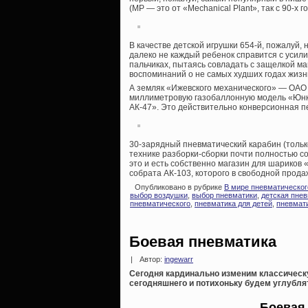
(МР — это от «Mechanical Plant», так с 90-х 
В качестве детской игрушки 654-й, пожалуй,
далеко не каждый ребенок справится с усилие
пальчиках, пытаясь совладать с защелкой ма
воспоминаний о не самых худших годах жизн
А земляк «Ижевского механического» — ОАО
миллиметровую газобаллонную модель «Юнке
АК-47». Это действительно конверсионная п
30-зарядный пневматический карабин (тольк
технике разборки-сборки почти полностью с
это и есть собственно магазин для шариков 
собрата АК-103, которого в свободной продаж
Опубликовано в рубрике
В мире пневматическог
выбор воздушки
,
выбор пневматики
,
детская пне
пневматического
,
пневматика для детей
,
пневмат
Боевая пневматика
|
Автор:
ingewarr
Сегодня кардинально изменим классическ
сегодняшнего и потихоньку будем углублят
Боевая