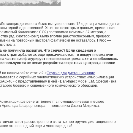
о «Летающих драконов» было выпущено всего 12 единиц и лишь один из
-таки одной-единственной. Хотя, по некоторым данным, прицельная
граммовый баллончик с СО2) составляла немалые 37 метров, а
ство (яд, снотворное?) было вполне работоспособным, процесс
емени на повторный выстрел фактически не оставалось. Плюс —
выстрела.
ма не получила развития. Что сейчас? Если сведения о
ых стран арбалетах еще просачиваются, то вокруг пневматики
 она частенько фигурирует в «шпионских романах» и кинобоевиках.
 используются не некие разработки секретных центров, а вполне
 на нашем сайте статьей «
Оружие для дистанционного
сказывается о серийных пневматических устройствах иммобилизации
SAC-46» с представленным в ней «Dan-Inject Model J.M. Special» (на
старого боевого и современного коммерческого образцов.
Коммандо», где ренегат Беннетт с помощью пневматического
я Арнольда Шварценеггера — полковника Джона Мэтрикса.
тличается от рассмотренного в статье про оружие дистанционного
азве что последний еще и многозарядный.