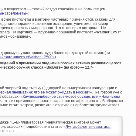
щим веществом — сжатый воздух способен и на большее (см.
ные стрелометы
«).
ческие пистолеты и винтовки частенько применяются, скажем, для
едению операции источников освещения, уничтожения камер
нтереса крошечных микрофонов. Что ж, поверим авторам… Не
ограф. На картинке — пружинно-поршневой пистолет «
Walther
LP
53″
льмов «бондианы».
ендарному оружию пришел куда более продвинутый потомок (см.
йского класса «Walther LP500»
).
 сведений о применении людьми в погонах активно развивающегося
ческого оружия класса «BigBore» (на фото — 12,7-
ной энергией под тысячу (!) джоулей не выдерживают конкуренции с
ерная пневматика: что ее может ожидать в России?
«), не говоря уже о
 образцах («
Крупнокалиберное стрелковое оружие, или «Нам нужна
арианты их применения просто стараются не афишировать. В общем же
ныне стоит в строю, разве что в отличие от арбалетов предпочитает
аже 4,5-миллиметровая пневматическая винтовка может
 окружающих (подробности в статье «
Лук, арбалет, пневматика:
мательны.