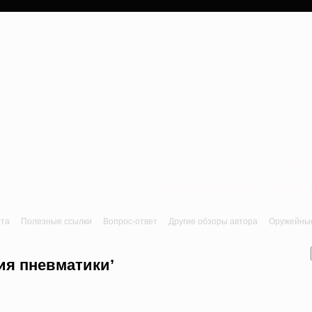
a
Лук, арбалет, пне
йта
Полезные ссылки
Вопрос-ответ
Другие обзоры автора
Оружейные 
ия пневматики’