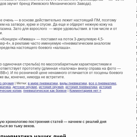
годов звучит бренд Ижевского Механического Завода).
 не очень — в основе действительно лежит настоящий ПМ, поэтому
м на затворе, курке и спуске. Да еще и обдерет нежную кожу на
газина. Зато для взрослого — море удовольствия. в том числе и от
и.
 «Концерн «Ижмаш» — поставил на поток 3-джоулевую 4,5-
р-4», в рекламе часто именуемую «пневматическим аналогом
еределка настоящего боевого «калаша».
о одиночная стрельба) по массогабаритным характеристикам и
оответствует прототипу (длинная «палочка» внизу справа на фото —
«ВВ»). И по розничной цене ненамного отличается от госцены боевого
е вы, конечно, никогда не встретите.
о оружия
| Метки:
в мире пневматики
,
виды пневматики
,
все о пневматике
,
вматика
,
детское оружие
,
история оружия
,
история пневматики
,
история
ические копии
,
пневматическое как боевое
|
Комментариев нет »
ую хронологию построения статей — начнем с реалий дня
ься во тьму веков.
 пневматика наших дней