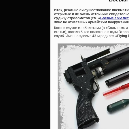
Итак, реально ли существование пневматич
открытые и не очень источники свидетельс
судьбу стрелометов (см. «
Боевые арбале
явно не отнесешь к армейским вооружения
Как и в случае с арбалетами (о «Большом» 
статьи), начало было положено в годы Вто
служб. Именно здесь в 43-м родился «
Flying