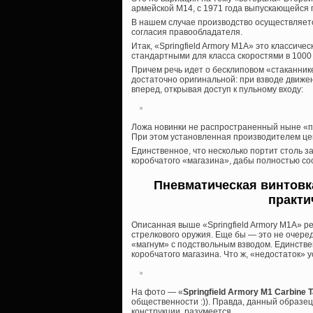
армейской М14, с 1971 года выпускающейся п
В нашем случае производство осуществляетс
согласия правообладателя.
Итак, «Springfield Armory M1A» это классич
стандартными для класса скоростями в 1000 fps
Причем речь идет о бесклиповом «стаканнике
достаточно оригинальной: при взводе движен
вперед, открывая доступ к пульному входу:
Ложа новинки не распространенный ныне «пла
При этом установленная производителем цен
Единственное, что несколько портит столь з
коробчатого «магазина», дабы полностью соо
Пневматическая винтовка 
практи
Описанная выше «Springfield Armory M1A» р
стрелкового оружия. Еще бы — это не очере
«магнум» с подствольным взводом. Единстве
коробчатого магазина. Что ж, «недостаток» у
На фото — «
Springfield Armory M1 Carbine T
общественности :)). Правда, данный образе
конструкции, разумеется.