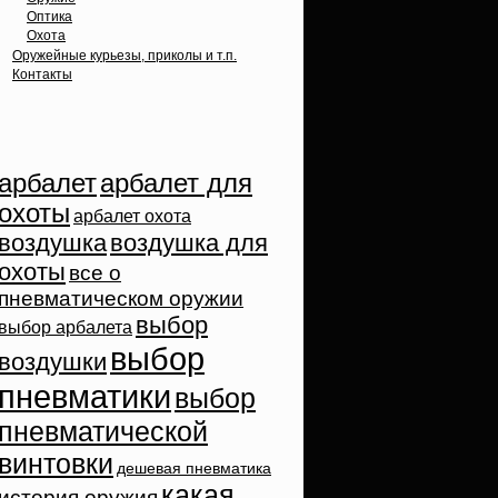
Оптика
Охота
Оружейные курьезы, приколы и т.п.
Контакты
Облако тэгов
арбалет
арбалет для
охоты
арбалет охота
воздушка
воздушка для
охоты
все о
пневматическом оружии
выбор
выбор арбалета
выбор
воздушки
пневматики
выбор
пневматической
винтовки
дешевая пневматика
какая
история оружия