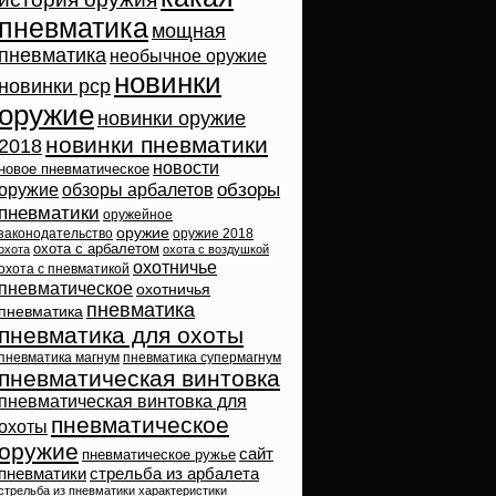
пневматика
мощная
пневматика
необычное оружие
новинки
новинки pcp
оружие
новинки оружие
новинки пневматики
2018
новости
новое пневматическое
обзоры
оружие
обзоры арбалетов
пневматики
оружейное
оружие
законодательство
оружие 2018
охота с арбалетом
охота
охота с воздушкой
охотничье
охота с пневматикой
пневматическое
охотничья
пневматика
пневматика
пневматика для охоты
пневматика магнум
пневматика супермагнум
пневматическая винтовка
пневматическая винтовка для
пневматическое
охоты
оружие
сайт
пневматическое ружье
пневматики
стрельба из арбалета
стрельба из пневматики
характеристики