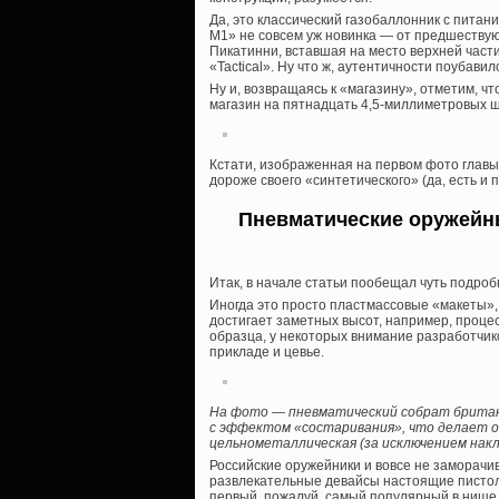
Да, это классический газобаллонник с питани
M1» не совсем уж новинка — от предшеству
Пикатинни, вставшая на место верхней части
«Tactical». Ну что ж, аутентичности поубавил
Ну и, возвращаясь к «магазину», отметим, ч
магазин на пятнадцать 4,5-миллиметровых ш
Кстати, изображенная на первом фото главы
дороже своего «синтетического» (да, есть и
Пневматические оружейны
Итак, в начале статьи пообещал чуть подроб
Иногда это просто пластмассовые «макеты»,
достигает заметных высот, например, проце
образца, у некоторых внимание разработчик
прикладе и цевье.
На фото — пневматический собрат британско
с эффектом «состаривания», что делает о
цельнометаллическая (за исключением накл
Российские оружейники и вовсе не заморачи
развлекательные девайсы настоящие пистол
первый, пожалуй, самый популярный в нише