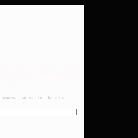
rbalet-airgun
вматика для начинающих
курьезы, приколы и т.п.
Контакты