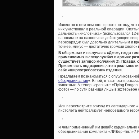
Известно о нем немного, просто потому, чт
них участвовал в реальной операции. Опять
дальность «кислотника» (использовался 12-
наносимое на наконечник действующее веще
перезарядки был довольно длительным и вр
точнее, минус — достаточно громкий хлопок 
В общем, как и в случае с «Джо», тогда те
применяемых в спецслужбах и армиях разн
существует заговор молчания :)). Правда,
Причем есть подозрение, что в реальности
себе «ширпотребовские» изделия.
Предлагаем познакомиться с опубликованной
обездвиживания
«. В ней, в частности, рас
животных. А теперь сравните «Flying Dragon 
фото) — по сути разница лишь в экстерьере 
Или пересмотрите эпизод из легендарного «
пистолета нейтрализует непобедимого геро
И чем примененный им девайс кардинально о
обездвиживания комплекта «ЛИДер-4пгл»? Р