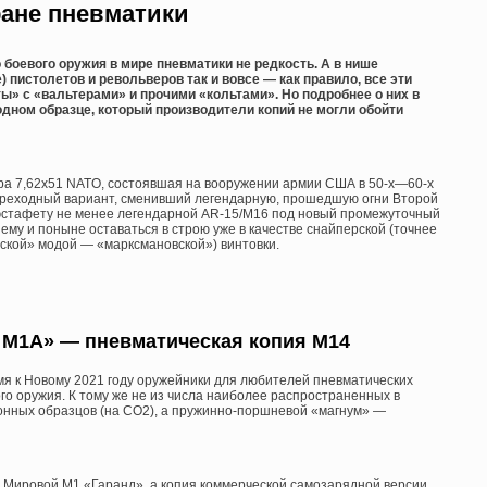
ране пневматики
боевого оружия в мире пневматики не редкость. А в нише
 пистолетов и револьверов так и вовсе — как правило, все эти
ы» с «вальтерами» и прочими «кольтами». Но подробнее о них в
одном образце, который производители копий не могли обойти
ра 7,62х51 NATO, состоявшая на вооружении армии США в 50-х—60-х
переходный вариант, сменивший легендарную, прошедшую огни Второй
эстафету не менее легендарной AR-15/M16 под новый промежуточный
ему и поныне оставаться в строю уже в качестве снайперской (точнее
ской» модой — «марксмановской») винтовки.
y M1A» — пневматическая копия М14
мя к Новому 2021 году оружейники для любителей пневматических
го оружия. К тому же не из числа наиболее распространенных в
онных образцов (на СО2), а пружинно-поршневой «магнум» —
 Мировой М1 «Гаранд», а копия коммерческой самозарядной версии