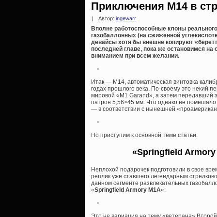
Приключения М14 в ст
|
Автор:
ingewarr
Вполне работоспособные клоны реального 
газобаллонных (на сжиженной углекислоте)
девайсы хотя бы внешне копируют «беретт
последней главе, пока же остановимся на 
вниманием при всем желании.
Итак — М14, автоматическая винтовка калиб
годах прошлого века. По-своему это некий 
мировой «M1 Garand», а затем передавший 
патрон 5,56×45 мм. Что однако не помешало 
— в соответствии с нынешней «проамерикан
Но приступим к основной теме статьи.
«Springfield Armor
Неплохой подарочек подготовили в свое вре
реплик уже ставшего легендарным стрелково
данном сегменте развлекательных газобалл
«
Springfield Armory M1A
«:
Это не вариация на тему «ветерана» Второй