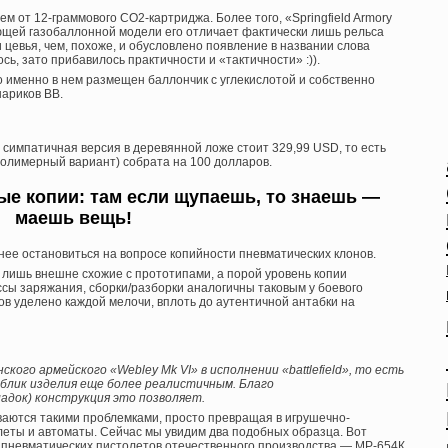
ем от 12-граммового CO2-картриджа. Более того, «Springfield Armory
ющей газобаллонной модели его отличает фактически лишь рельса
 цевья, чем, похоже, и обусловлено появление в названии слова
ось, зато прибавилось практичности и «тактичности» :)).
то именно в нем размещен баллончик с углекислотой и собственно
ариков ВВ.
 симпатичная версия в деревянной ложе стоит 329,99 USD, то есть
 полимерный вариант) собрата на 100 долларов.
е копии: там если щупаешь, то знаешь —
маешь вещь!
нее остановиться на вопросе копийности пневматических клонов.
 лишь внешне схожие с прототипами, а порой уровень копии
ссы заряжания, сборки/разборки аналогичны таковым у боевого
ов уделено каждой мелочи, вплоть до аутентичной антабки на
го армейского «Webley Mk VI» в исполнении «battlefield», то есть
блик изделия еще более реалистичным. Благо
адок) конструкция это позволяет.
ваются такими проблемками, просто превращая в игрушечно-
еты и автоматы. Сейчас мы увидим два подобных образца. Вот
 пневматических пистолетов отечественного производства — МР-654К