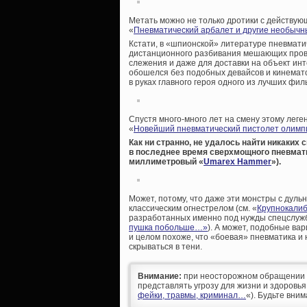
Метать можно не только дротики с действую
«
Пневматический арбалет и другие необыч
Кстати, в «шпионской» литературе пневмати
дистанционного разбивания мешающих пров
слежения и даже для доставки на объект и
обошелся без подобных девайсов и кинемат
в руках главного героя одного из лучших фи
Спустя много-много лет на смену этому лег
«
Новейший пневматический пистолет олимпи
Как ни странно, не удалось найти никаких
в последнее время сверхмощного пневмати
миллиметровый «
Umarex Hammer
»).
Может, потому, что даже эти монстры с дуль
классическим огнестрелом (см. «
Крупнокалиб
разработанных именно под нужды спецслужб
пушка побольше…»
). А может, подобные в
и целом похоже, что «боевая» пневматика и 
скрываться в тени.
Внимание:
при неосторожном обращении д
представлять угрозу для жизни и здоровья
фейки, травмы, криминал…
«). Будьте вни