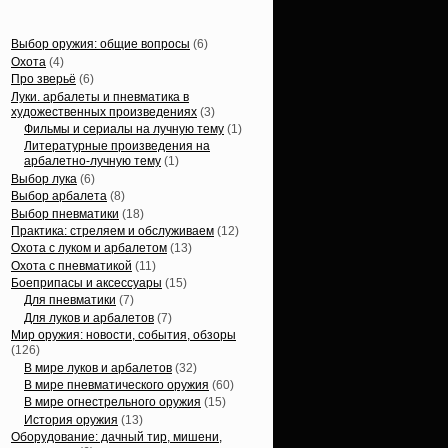
Статьи, обзоры
Выбор оружия: общие вопросы
(6)
Охота
(4)
Про зверьё
(6)
Луки. арбалеты и пневматика в
художественных произведениях
(3)
Фильмы и сериалы на лучную тему
(1)
Литературные произведения на
арбалетно-лучную тему
(1)
Выбор лука
(6)
Выбор арбалета
(8)
Выбор пневматики
(18)
Практика: стреляем и обслуживаем
(12)
Охота с луком и арбалетом
(13)
Охота с пневматикой
(11)
Боеприпасы и аксессуары
(15)
Для пневматики
(7)
Для луков и арбалетов
(7)
Мир оружия: новости, события, обзоры
(126)
В мире луков и арбалетов
(32)
В мире пневматического оружия
(60)
В мире огнестрельного оружия
(15)
История оружия
(13)
Оборудование: дачный тир, мишени,