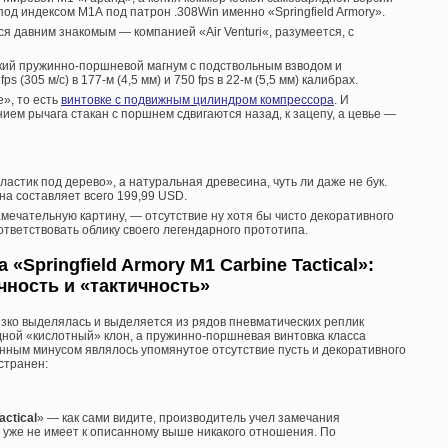
од индексом М1А под патрон .308Win именно «Springfield Armory».
я давним знакомым — компанией «Air Venturi«, разумеется, с
еский пружинно-поршневой магнум с подствольным взводом и
 (305 м/с) в 177-м (4,5 мм) и 750 fps в 22-м (5,5 мм) калибрах.
», то есть
винтовке с подвижным цилиндром компрессора
. И
ием рычага стакан с поршнем сдвигаются назад, к зацепу, а цевье —
стик под дерево», а натуральная древесина, чуть ли даже не бук.
а составляет всего 199,99 USD.
амечательную картину, — отсутствие ну хотя бы чисто декоративного
тветствовать облику своего легендарного прототипа.
«Springfield Armory M1 Carbine Tactical»:
чность и «тактичность»
езко выделялась и выделяется из рядов пневматических реплик
дной «кислотный» клон, а пружинно-поршневая винтовка класса
нным минусом являлось упомянутое отсутствие пусть и декоративного
странен:
actical
» — как сами видите, производитель учел замечания
ц уже не имеет к описанному выше никакого отношения. По