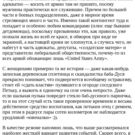
адекватно — косить от армии там не принято, посему
мужчины практически все служившие. Причем по большей
части в боевых подразделениях, даже в мирное время
стреляющих много и часто. Именно такой контингент туда и
попадает и особенно любим командирами (плюс еще бывшие
детдомовцы), поскольку призывники эти, как правило, уже
познали жизнь во всей ее красе, в обморок при виде не
экранной, а настоящей крови не хлопнутся, а случись чего, не
набегут в часть адвокаты, депутаты, «солдатские матери» и
представители либеральной общественности, почему-то из
всех армий обожающие лишь «United States Army».
С женщинами примерно та же история — даже какая-нибудь
записная деревенская сплетница и скандалистка баба-Дуся
прекрасно понимает, что подвергнется всеобщему остракизму,
стоит ей «сдать властям» пулявшего в огороде соседского
Петьку, а выжить в одиночку на селе очень непросто. Даже
если шальная пулька повредит стекло баб-дусиного парничка,
то и на этот случай есть такое проверенное временем и весьма
действенное средство воспитания, как петькин отец с ремнем,
при этом в радиусе пары сотен километров не наблюдается
уродливой «ювеналки» :)).
В качестве резюме напомню лишь, что выше рассматривался
наиболее жесткий вариант развития событий. Скорее всего, в