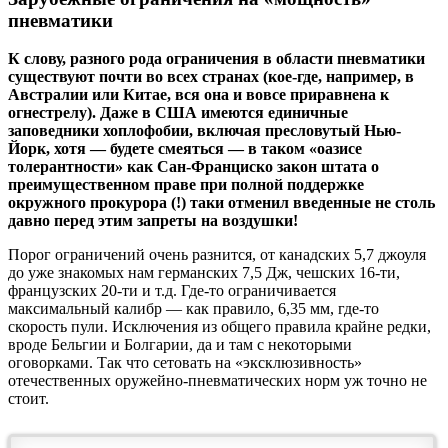
пневматики
К слову, разного рода ограничения в области пневматики
существуют почти во всех странах (кое-где, например, в
Австралии или Китае, вся она и вовсе приравнена к
огнестрелу). Даже в США имеются единичные
заповедники хоплофобии, включая пресловутый Нью-
Йорк, хотя — будете смеяться — в таком «оазисе
толерантности» как Сан-Франциско закон штата о
преимущественном праве при полной поддержке
окружного прокурора (!) таки отменил введенные не столь
давно перед этим запреты на воздушки!
Порог ограничений очень разнится, от канадских 5,7 джоуля
до уже знакомых нам германских 7,5 Дж, чешских 16-ти,
французских 20-ти и т.д. Где-то ограничивается
максимальный калибр — как правило, 6,35 мм, где-то
скорость пули. Исключения из общего правила крайне редки,
вроде Бельгии и Болгарии, да и там с некоторыми
оговорками. Так что сетовать на «эксклюзивность»
отечественных оружейно-пневматических норм уж точно не
стоит.