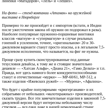
линейки «Матадоров», «Лель» и «Леших».
На фото — стенд компании «Атаман» на оружейной
выставке в Нюрнберге
Примерно то же произойдет и с импортом (кстати, в Индии
после ужесточения закона об оружии он подорожал в разы).
Наиболее популярные пружинно-поршневые винтовки
классов «магнум» и «супермагнум» в случае реальных
гонений в усиленном, точнее, «оригинальном» 20 и 30-
джоулевом варианте станут просто опасны, а в легальном 7,5-
джоулевом исполнении, что называется, на фиг не нужны.
Проще сразу купить сконструированные под данные
техусловия девайсы, к тому же и стоящие значительно
дешевле — «Хатсан Альфа», «Диана 21», «Гамо Дельта» и т.п.
Правда, вот здесь намного более конкурентоспособными
станут и отечественные «мурки» — МР-60/61, МР-512, а
также изделия «Ижевских ружей» — «Мурена», «Афалина».
Что будет с крайне популярными «крюгерганами» и их
собратьями от небольших «малотиражных» производителей,
сказать трудно. Все эти замечательные изделия в законной 7,5-
джоулевой версии будут интересны небольшому числу
стрелков — все-таки даже в нашей немаленькой стране