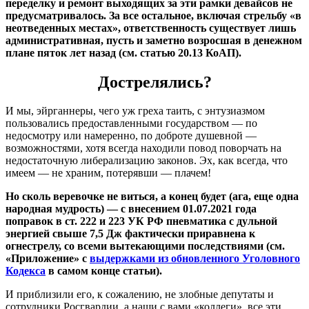
переделку и ремонт выходящих за эти рамки девайсов не
предусматривалось. За все остальное, включая стрельбу «в
неотведенных местах», ответственность существует лишь
административная, пусть и заметно возросшая в денежном
плане пяток лет назад (см. статью 20.13 КоАП).
Дострелялись?
И мы, эйрганнеры, чего уж греха таить, с энтузиазмом
пользовались предоставленными государством — по
недосмотру или намеренно, по доброте душевной —
возможностями, хотя всегда находили повод поворчать на
недостаточную либерализацию законов. Эх, как всегда, что
имеем — не храним, потерявши — плачем!
Но сколь веревочке не виться, а конец будет (ага, еще одна
народная мудрость) — с внесением 01.07.2021 года
поправок в ст. 222 и 223 УК РФ пневматика с дульной
энергией свыше 7,5 Дж фактически приравнена к
огнестрелу, со всеми вытекающими последствиями (см.
«Приложение» с
выдержками из обновленного Уголовного
Кодекса
в самом конце статьи).
И приблизили его, к сожалению, не злобные депутаты и
сотрудники Росгвардии, а наши с вами «коллеги», все эти