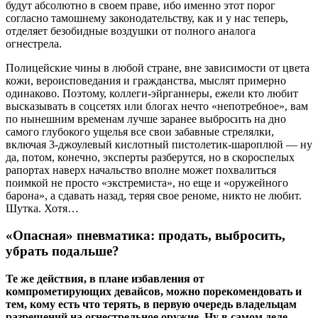
будут абсолютно в своем праве, ибо именно этот порог
согласно тамошнему законодательству, как и у нас теперь,
отделяет безобидные воздушки от полного аналога
огнестрела.
Полицейские чины в любой стране, вне зависимости от цвета
кожи, вероисповедания и гражданства, мыслят примерно
одинаково. Поэтому, коллеги-эйрганнеры, ежели кто любит
высказывать в соцсетях или блогах нечто «непотребное», вам
по нынешним временам лучше заранее выбросить на дно
самого глубокого ущелья все свои забавные стрелялки,
включая 3-джоулевый кислотный пистолетик-шароплюй — ну
да, потом, конечно, эксперты разберутся, но в скороспелых
рапортах наверх начальство вполне может похвалиться
поимкой не просто «экстремиста», но еще и «оружейного
барона», а сдавать назад, теряя свое реноме, никто не любит.
Шутка. Хотя…
«Опасная» пневматика: продать, выбросить,
убрать подальше?
Те же действия, в плане избавления от
компрометирующих девайсов, можно порекомендовать и
тем, кому есть что терять, в первую очередь владельцам
разрешений на огнестрельное оружие. Ну в самом деле,