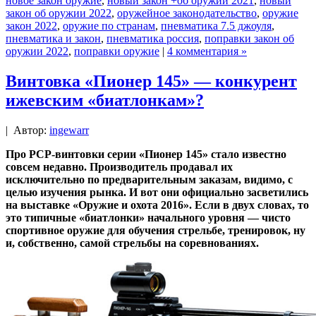
новое закон оружие
,
новый закон +об оружии 2021
,
новый
закон об оружии 2022
,
оружейное законодательство
,
оружие
закон 2022
,
оружие по странам
,
пневматика 7.5 джоуля
,
пневматика и закон
,
пневматика россия
,
поправки закон об
оружии 2022
,
поправки оружие
|
4 комментария »
Винтовка «Пионер 145» — конкурент
ижевским «биатлонкам»?
|
Автор:
ingewarr
Про PCP-винтовки серии «Пионер 145» стало известно
совсем недавно. Производитель продавал их
исключительно по предварительным заказам, видимо, с
целью изучения рынка. И вот они официально засветились
на выставке «Оружие и охота 2016». Если в двух словах, то
это типичные «биатлонки» начального уровня — чисто
спортивное оружие для обучения стрельбе, тренировок, ну
и, собственно, самой стрельбы на соревнованиях.