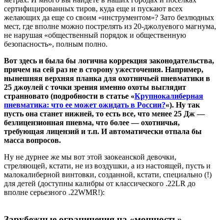
сертифицированных тиров, куда еще и пускают всех
желающих да еще со своим «инструментом»? Зато безлюдных
мест, где вполне можно пострелять из 20-джолуевого магнума,
не нарушая «общественный порядок и общественную
безопасность», полным полно.
Вот здесь и была бы логична коррекция законодательства,
причем на сей раз не в сторону ужесточения. Например,
нынешняя верхняя планка для охотничьей пневматики в
25 джоулей с точки зрения именно охоты выглядит
странновато (подробности в статье «
Крупнокалиберная
пневматика: что ее может ожидать в России?
«). Ну так
пусть она станет нижней, то есть все, что менее 25 Дж —
безлицензионная пневма, что более — охотничья,
требующая лицензий и т.п. И автоматически отпала бы
масса вопросов.
Ну не дурнее же мы вот этой заокеанской девочки,
стреляющей, кстати, не из воздушки, а из настоящей, пусть и
малокалиберной винтовки, созданной, кстати, специально (!)
для детей (доступны калибры от классического .22LR до
вполне серьезного .22WMR!):
Зарубежные ограничения на «мощность»