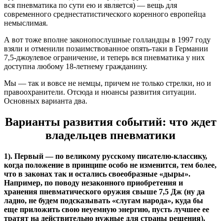
вся пневматика по сути ею и является) — вещь для
современного среднестатистического коренного европейца
немыслимая.
А вот тоже вполне законопослушные голландцы в 1997 году
взяли и отменили позаимствованное опять-таки в Германии
7,5-джоулевое ограничение, и теперь вся пневматика у них
доступна любому 18-летнему гражданину.
Мы — так и вовсе не немцы, причем не только стрелки, но и
правоохранители. Отсюда и нюансы развития ситуации.
Основных варианта два.
Варианты развития событий: что ждет
владельцев пневматики
1). Первый — по великому русскому писателю-классику,
когда положение в принципе особо не изменится, тем более,
что в законах так и остались своеобразные «дыры».
Например, по поводу незаконного приобретения и
хранения пневматического оружия свыше 7,5 Дж (ну да
ладно, не будем подсказывать «слугам народа», куда бы
еще приложить свою неуемную энергию, пусть лучшее ее
тратят на действительно нужные для страны решения).