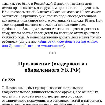
Так, как это было в Российской Империи, где даже дети
имели право охотиться с оружием при наличии поручителя.
Или на современной Аляске: «Охотник моложе 10 лет может
охотиться на крупную дичь только под непосредственным
контролем лицензированного охотника не моложе 18 лет. При
этом старший охотник отвечает за выполнение всех
требований. Законодательство Аляски поощряет взрослых к
тому, чтобы брать с собой детей на лосиную охоту до начала
учебного года. А непосредственно добыть лося может только
ребенок.» (см. статью «
Винтовки «Keystone Sporting Arms»,
или Детишки бьют не в «молочишко»
).
* * *
Приложение (выдержки из
обновленного УК РФ)
Ст. 222:
7. Незаконный сбыт гражданского огнестрельного
гладкоствольного длинноствольного оружия, его основных
частей и патронов к нему, огнестрельного оружия
ограниченного поражения, его основных частей и патронов к
нему, газового оружия (за исключением механических