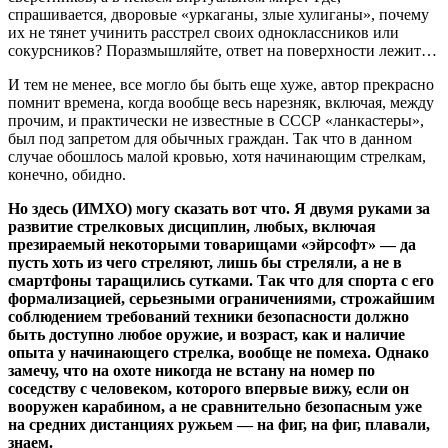
спрашивается, дворовые «уркаганы, злые хулиганы», почему
их не тянет учинить расстрел своих одноклассников или
сокурсников? Поразмышляйте, ответ на поверхности лежит…
И тем не менее, все могло бы быть еще хуже, автор прекрасно
помнит времена, когда вообще весь нарезняк, включая, между
прочим, и практически не известные в СССР «ланкастеры»,
был под запретом для обычных граждан. Так что в данном
случае обошлось малой кровью, хотя начинающим стрелкам,
конечно, обидно.
Но здесь (ИМХО) могу сказать вот что. Я двумя руками за
развитие стрелковых дисциплин, любых, включая
презираемый некоторыми товарищами «эйрсофт» — да
пусть хоть из чего стреляют, лишь бы стреляли, а не в
смартфоны таращились сутками. Так что для спорта с его
формализацией, серьезными ограничениями, строжайшим
соблюдением требований техники безопасности должно
быть доступно любое оружие, и возраст, как и наличие
опыта у начинающего стрелка, вообще не помеха. Однако
замечу, что на охоте никогда не встану на номер по
соседству с человеком, которого впервые вижу, если он
вооружен карабином, а не сравнительно безопасным уже
на средних дистанциях ружьем — на фиг, на фиг, плавали,
знаем.