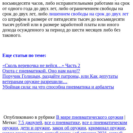
восьмидесяти часов, либо исправительными работами на срок
от одного года до двух лет, либо ограничением свободы на
срок до двух лет, либо
лишением свободы на срок до двух лет
со штрафом в размере от пятидесяти тысяч до восьмидесяти
тысяч рублей или в размере заработной платы или иного
дохода осужденного за период до шести месяцев либо без
такового.
Еще статьи по теме:
«Сколь веревочка не вейся…» Часть 2
Охота с пневматикой. Оно нам надо!?
Поручик Голицын, раздайте патроны, или Как депутаты
ветеранам оружие разрешили…
Убойная сила: на что способна пневматика и арбалеты
Опубликовано в рубрике
В мире пневматического оружия
|
Метки:
7.5 джоулей
,
все о пневматике
,
все о пневматическом
оружии
,
дети и оружие
,
закон об оружии
,
криминал оружие
,