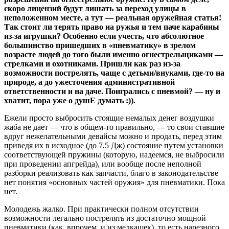
скоро лицензий будут лишать за переход улицы в
неположенном месте, а тут — реальная оружейная статья!
Так стоит ли терять право на ружья и тем паче карабины
из-за игрушки? Особенно если учесть, что абсолютное
большинство пришедших в «пневматику» в зрелом
возрасте людей до того были именно огнестрельщиками —
стрелками и охотниками. Пришли как раз из-за
возможности пострелять, чаще с детьми/внуками, где-то на
природе, а до ужесточения административной
ответственности и на даче. Поигрались с пневмой? — ну и
хватит, пора уже о душЕ думать :)).
Ежели просто выбросить стоящие немалых денег воздушки
жаба не дает — что в общем-то правильно, — то свои ставшие
вдруг нежелательными девайсы можно и продать, перед этим
приведя их в исходное (до 7,5 Дж) состояние путем установки
соответствующей пружины (которую, надеемся, не выбросили
при проведении апгрейда), или вообще после неполной
разборки реализовать как запчасти, благо в законодательстве
нет понятия «основных частей оружия» для пневматики. Пока
нет.
Молодежь жалко. При практически полном отсутствии
возможности легально пострелять из достаточно мощной
пневматики (как, впрочем, и из мелкашек), то есть нарезного