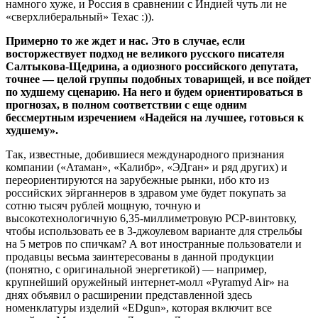
намного хуже, и Россия в сравнении с Индией чуть ли не
«сверхлиберальный» Техас :)).
Примерно то же ждет и нас. Это в случае, если
восторжествует подход не великого русского писателя
Салтыкова-Щедрина, а одиозного российского депутата,
точнее — целой группы подобных товарищей, и все пойдет
по худшему сценарию. На него и будем ориентироваться в
прогнозах, в полном соответствии с еще одним
бессмертным изречением «Надейся на лучшее, готовься к
худшему».
Так, известные, добившиеся международного признания
компании («Атаман», «Калибр», «ЭДган» и ряд других) и
переориентируются на зарубежные рынки, ибо кто из
российских эйрганнеров в здравом уме будет покупать за
сотню тысяч рублей мощную, точную и
высокотехнологичную 6,35-миллиметровую PCP-винтовку,
чтобы использовать ее в 3-джоулевом варианте для стрельбы
на 5 метров по спичкам? А вот иностранные пользователи и
продавцы весьма заинтересованы в данной продукции
(понятно, с оригинальной энергетикой) — например,
крупнейший оружейный интернет-молл «Pyramyd Air» на
днях объявил о расширении представленной здесь
номенклатуры изделий «EDgun», которая включит все