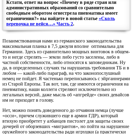
Кстати, ответ на вопрос «Почему в ряде стран или
административных образований со сравнительно
свободным оборотом огнестрела пневматика имеет
ограничения?» вы найдете в новой статье
«Сколь
веревочка не вейся…» Часть 2
.
Позаимствованная нами из германского законодательства
максимальная планка в 7,5 джоуля вполне оптимальна для
Германии. Здесь из сравнительно мощных винтовок в общем-
то и негде стрелять — земли либо густо заселены, либо в
частной собственности, либо относятся к заповедникам. Ну
да, в определенных случаях ты нарушаешь требования ТБ и в
любом — какой-либо параграф, на что законопослушный
немец не пойдет. Я частенько переписываюсь с эйрганнерами
из Старой Европы. Так вот, там, где имеются ограничения на
пневматику, наши коллеги стреляют исключительно из
легальных версий, даже мысль об «апгрейде» своих девайсов
им не приходит в голову.
Нет, можно понять доведенного до отчаяния немца (лучше
«осси», причем служившего еще в армии ГДР), который
втихую приобретет у албанцев пистолет для защиты своих
дочерей от оборзевших «мигрантов», но пойти на нарушение
оружейного законодательства ради игрушки (а практически