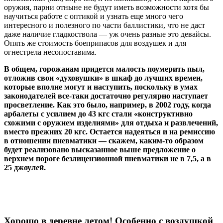
оружия, парни отныне не будут иметь возможности хотя бы
научиться работе с оптикой и узнать еще много чего
интересного и полезного по части баллистики, что не даст
даже наличие гладкоствола — уж очень разные это девайсы.
Опять же стоимость боеприпасов для воздушек и для
огнестрела несопоставима.
В общем, горожанам придется малость поумерить пыл,
отложив свои «духовушки» в шкаф до лучших времен,
которые вполне могут и наступить, поскольку в умах
законодателей все-таки достаточно регулярно наступает
просветление. Как это было, например, в 2002 году, когда
арбалеты с усилием до 43 кгс стали «конструктивно
схожими с оружием изделиями» для отдыха и развлечений,
вместо прежних 20 кгс. Остается надеяться и на ремиссию
в отношении пневматики — скажем, каким-то образом
будет реализовано высказанное выше предложение о
верхнем пороге безлицензионной пневматики не в 7,5, а в
25 джоулей.
Хорошо в деревне летом! Особенно с воздушкой