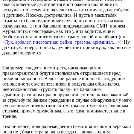
благословенные десятилетия восторженно палившие из
воздушек по всему что шевелится — от синичек до автобусов
и детишек. Похоже, дострелялись. И пусть в масштабах
страны это были единичные случаи, но они с энтузиазмом
раздувались, а то и банально придумывались СМИ, причем
журналисты с блогерами, как это у них водится, еще и
безбожно путали пневматику с травматикой и наоборот (см.
«
Лук, арбалет, пневматика: фейки, травмы, криминал…
«). Ну
да что уж теперь-то ныть, лучше стоит прикинуть, как оно все
дальше повернется.
Например, следует посмотреть, насколько рьяно
правоохранители будут использовать открывшиеся перед
ними возможности. Ведь если раньше вполне благодушное
отношение тех же пэпээсников к воздушкам объяснялось
невозможностью «срубить палку» на банальном
административном правонарушении, то теперь задержанный
за стрельбу по банкам гражданин в случае обнаружения у него
«усиленной» пневматики автоматом идет уже по уголовным
статьям, причем оружейным, а это, сами понимаете, ныне в
тренде.
Тем не менее, повода немедленно бежать за мылом и веревкой
пока нет, благо страна наша всегда славилась одним