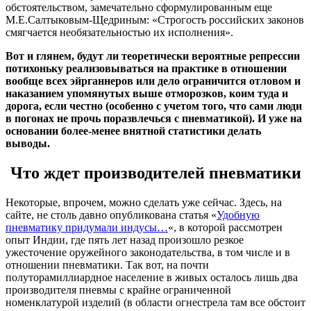
обстоятельством, замечательно сформулированным еще
М.Е.Салтыковым-Щедриным: «Строгость российских законов
смягчается необязательностью их исполнения».
Вот и глянем, будут ли теоретически вероятные репрессии
потихоньку реализовываться на практике в отношении
вообще всех эйрганнеров или дело ограничится отловом и
наказанием упомянутых выше отморозков, коим туда и
дорога, если честно (особенно с учетом того, что сами люди
в погонах не прочь поразвлечься с пневматикой). И уже на
основании более-менее внятной статистики делать
выводы.
Что ждет производителей пневматики
Некоторые, впрочем, можно сделать уже сейчас. Здесь, на
сайте, не столь давно опубликована статья «
Удобную
пневматику придумали индусы…
«, в которой рассмотрен
опыт Индии, где пять лет назад произошло резкое
ужесточение оружейного законодательства, в том числе и в
отношении пневматики. Так вот, на почти
полуторамиллиардное население в живых осталось лишь два
производителя пневмы с крайне ограниченной
номенклатурой изделий (в области огнестрела там все обстоит