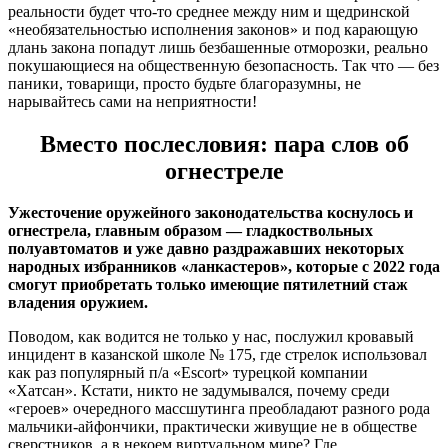
реальности будет что-то среднее между ним и щедринской
«необязательностью исполнения законов» и под карающую
длань закона попадут лишь безбашенные отморозки, реально
покушающиеся на общественную безопасность. Так что — без
паники, товарищи, просто будьте благоразумны, не
нарывайтесь сами на неприятности!
Вместо послесловия: пара слов об
огнестреле
Ужесточение оружейного законодательства коснулось и
огнестрела, главным образом — гладкоствольных
полуавтоматов и уже давно раздражавших некоторых
народных избранников «ланкастеров», которые с 2022 года
смогут приобретать только имеющие пятилетний стаж
владения оружием.
Поводом, как водится не только у нас, послужил кровавый
инцидент в казанской школе № 175, где стрелок использовал
как раз популярный п/а «Escort» турецкой компании
«Хатсан». Кстати, никто не задумывался, почему среди
«героев» очередного массшутинга преобладают разного рода
мальчики-айфончики, практически живущие не в обществе
сверстников, а в некоем виртуальном мире? Где,