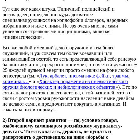
Тут еще вот какая штука. Типичный полицейский и
росгвардеец определенно куда адекватнее
специализирующихся на хоплофобии блогеров, народных
избранников и иже с ними. Не зря очень многие сами
увлекаются стрелковыми дисциплинами, включая
«пневматические».
Все же любой имевший дело с оружием и тем более
служивший, и уж совсем тем более воевавший или
занимающийся охотой, то есть представляющий себе раневую
баллистику и т.п., прекрасно понимает, что все эти «ужасные»
25 джоулей дульной энергии просто смешны на фоне любого
огнестрела (см. «
Лук, арбалет, пневматика: фейки, травмы,
криминал…
» и «
Характер поражения из пневматического
оружия биологических и небиологических объектов
«). Это по
сути аналог рогаток нашего детства, с той разницей, что в с
связи с ростом уровня рукожопости населения ныне девайсы
не делают сами, а предпочитают покупать в магазинах. И
сажать за них в тюрьму…
2) Второй вариант развития — по, условно говоря,
озабоченному самопиаром российскому журналисту-
депутату. То есть хватать, держать, не пущать и
рапортовать о достижениях на ниве «борьбы с