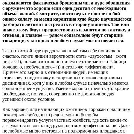
оказываются фактически брошенными, а курс обращения
с оружием это хорошо если одна десятая от необходимого
объема знаний. Смотрите, никто ведь не пошлет в бой
одного салагу, за месяц карантина худо бедно научившегося
разбирать автомат и стрелять в сторону мишени. Так или
иначе этому будут предшествовать и занятия по тактике, и
огневая, а главное — рядом обязательно будут старшие
товарищи, у которых в любом случае можно поучиться.
Так и с охотой, где предоставленный сам себе новичок, к
счастью, почти лишен вероятности стать «двухсотым» (хотя
не факт!), но как охотник он ничем не отличается от «бойца
молодого, необученного» :)) и столь же «эффективен».
Причем это верно и в отношении людей, имеющих
стрелковую подготовку в спортивных и околоспортивных
дисциплинах, хотя у них в любом случае изначально имеется
солидное преимущество. Умение хорошо стрелять это крайне
необходимое, но, увы, совершенно не достаточное для
успешной охоты условие.
Как вариант, для начинающих охотников-горожан с наличием
некоторых свободных средств можно было бы
порекомендовать услуги частных хозяйств, где хоть какие-то
азы удастся освоить под руководством профессионалов. Даже
не любимые мною отстрелы на подкормочных площадках в