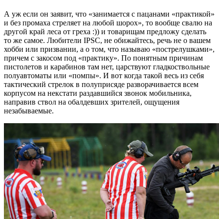
А уж если он заявит, что «занимается с пацанами «практикой»
и без промаха стреляет на любой шорох», то вообще свалю на
другой край леса от греха :)) и товарищам предложу сделать
то же самое. Любители IPSC, не обижайтесь, речь не о вашем
хобби или призвании, а о том, что называю «пострелушками»,
причем с закосом под «практику». По понятным причинам
пистолетов и карабинов там нет, царствуют гладкоствольные
полуавтоматы или «помпы». И вот когда такой весь из себя
тактический стрелок в полуприсяде разворачивается всем
корпусом на некстати раздавшийся звонок мобильника,
направив ствол на обалдевших зрителей, ощущения
незабываемые.