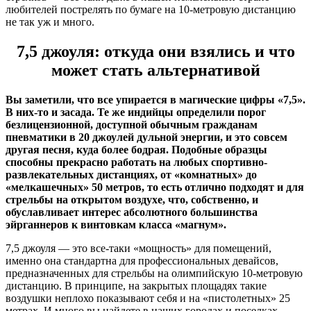
любителей пострелять по бумаге на 10-метровую дистанцию
не так уж и много.
7,5 джоуля: откуда они взялись и что
может стать альтернативой
Вы заметили, что все упирается в магические цифры «7,5».
В них-то и засада. Те же индийцы определили порог
безлицензионной, доступной обычным гражданам
пневматики в 20 джоулей дульной энергии, и это совсем
другая песня, куда более бодрая. Подобные образцы
способны прекрасно работать на любых спортивно-
развлекательных дистанциях, от «комнатных» до
«мелкашечных» 50 метров, то есть отлично подходят и для
стрельбы на открытом воздухе, что, собственно, и
обуславливает интерес абсолютного большинства
эйрганнеров к винтовкам класса «магнум».
7,5 джоуля — это все-таки «мощность» для помещений,
именно она стандартна для профессиональных девайсов,
предназначенных для стрельбы на олимпийскую 10-метровую
дистанцию. В принципе, на закрытых площадях такие
воздушки неплохо показывают себя и на «пистолетных» 25
метрах. И много вы найдете в наших городах и поселках