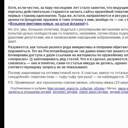
Хотя, если честно, за пару последних лет стало заметно, что ведущи
порталы действительно стараются загнать сайты оружейной тематики
первых страниц однозначно. Туда же, кстати, направляются и ресу
ценности (владение оружием я тоже отношу к ним, вообще-то — см. с
«
Возьмем винтовки новые, на штык флажки!
«).
Но это, увы, большая политика, бодаться с регулярными метаниями кот
попытки целых сообществ как-то повлиять, например, путем сбора под
дорогими депутатами, как и заокеанскими народными избранниками, в 
дают.
Разумеется, как только разного рода инициативы и поправки обретаю
подчиняться. Тот же Роспотребнадзор не так давно известил вашего 
блокировки доступа к двум ссылкам на материалы по оружейному апг
«попросил» :)) заблокировать ряд статей. Что я и сделал, разумеется
снизилась — оно и понятно, сами-то статьи никуда не делись, однако
соответствующему запросу их не показывают.
Посему заканчиваю на оптимистичной ноте. К счастью, какого-то тоталь
«неудобной» тематики пока — тьфу-тьфу три раза! — не наблюдается. 
P.S. Примечание: все скриншоты совсем свежие, сделаны вчера (19 авгу
Опубликовано в рубрике
Мир оружия: новости, события, обзоры
| Метки:
закон 
запреты в отношении оружия
,
интернет оружие
,
новое закон оружие
,
оружие огра