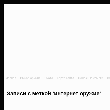
Главная
Выбор оружия
Охота
Карта сайта
Полезные ссылки
В
Записи с меткой ‘интернет оружие’