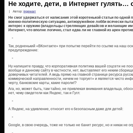
Не ходите, дети, в Интернет гулять…
|
Автор:
ingewarr
Не смог удержаться от написания этой коротенькой статьи по одной
военно-политическую ситуацию, антиоружейное лобби всячески пыт
интерес к оружию (владельцы стреляющих девайсов и желающие ими
Интернет, что вполне логично, стал едва ли не главной из арен проти
Так, родненький «ВКонтакте» при попытке перейти по ссылке на наш о
предупреждение:
Ну напишите правду, что корпоративная политика вашей соцсети не п
вообще и данному сайту в частности, нет, выставляют его неким сборищ
доверчивых читателей. А ведь прямо на главной странице ресурса русск
коммерческой направленности, ничем не торгует» и является чисто ин
черту, банковские карты, какие пароли!?
Ага, но, может быть, там тайно, не привлекая внимания владельца, об
нет, чему свидетели как Яндекс, так и Гугл:
А Яндекс, на удивление, относит его к безопасным даже для детей:
Google, в свою очередь, тоже не только не банит ресурс, но и никак не о