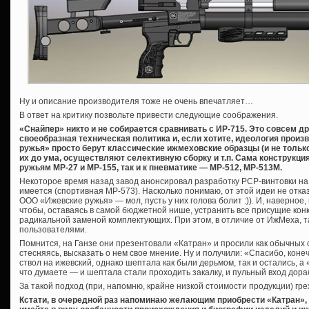
Ну и описание производителя тоже не очень впечатляет…
В ответ на критику позвольте привести следующие соображения.
«Снайпер» никто и не собирается сравнивать с ИР-715. Это совсем др
своеобразная техническая политика и, если хотите, идеология произ
ружья» просто берут классические ижмеховские образцы (и не только,
их до ума, осуществляют селективную сборку и т.п. Сама конструкция 
ружьям МР-27 и МР-155, так и к пневматике — МР-512, МР-513М.
Некоторое время назад завод анонсировал разработку PCP-винтовки на
имеется (спортивная МР-573). Насколько понимаю, от этой идеи не отка
ООО «Ижевские ружья» — мол, пусть у них голова болит :)). И, наверное,
чтобы, оставаясь в самой бюджетной нише, устранить все присущие конк
радикальной заменой комплектующих. При этом, в отличие от ИжМеха, т
пользователями.
Помнится, на Ганзе они презентовали «Катран» и просили как обычных с
стесняясь, высказать о нем свое мнение. Ну и получили: «Спасибо, коне
ствол на ижевский, однако шептала как были дерьмом, так и остались, а
что думаете — и шептала стали проходить закалку, и пульный вход дора
За такой подход (при, напомню, крайне низкой стоимости продукции) грех
Кстати, в очередной раз напоминаю желающим приобрести «Катран»,