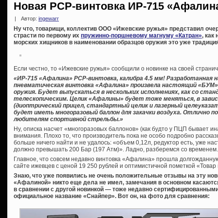
Новая PCP-винтовка ИР-715 «Афалин
|
Автор:
ingewarr
Ну что, товарищи, коллектив ООО «Ижевские ружья» представил оче
страсти по первому их
пружинно-поршневому магнуму «Катран»
, ка
морских хищников в наименовании образцов оружия это уже традици
Если честно, то «Ижевские ружья» сообщили о новинке на своей странич
«ИР-715 «Афалина» PCP-винтовка, калибра 4.5 мм! Разработанная
пневматическая винтовка «Афалина» произвела настоящий «БУМ» 
оружия. Будет выпускаться в нескольких исполнениях, как со стан
телескопическим. Целик «Афалины» будет тоже меняться, в зави
(диоптрический прицел, стандартный целик и лазерный целеуказа
будет иметь многоразовый баллон для закачки воздуха. Отлично п
любителям спортивной стрельбы.»
Ну, описка насчет «многоразовых баллонов» (как будто у ПЦП бывает ин
внимания. Плохо то, что производитель пока не особо подробно рассказ
больше ничего найти и не удалось: «объем 0,12л, редуктор есть, уже на
должно превышать 200 Бар (197 Атм)». Ладно, разберемся со времене
Главное, что совсем недавно винтовка «Афалина» прошла долгожданну
сайте ижевцев с ценой 19 250 рублей и оптимистичной пометкой «Товар в
Знаю, что уже появились не очень положительные отзывы на эту нов
«Афалиной» никто еще дела не имел, замечания в основном касаются
в сравнении с другой новинкой — тоже недавно сертифицированным
официальное название «Снайпер». Вот он, на фото для сравнения: