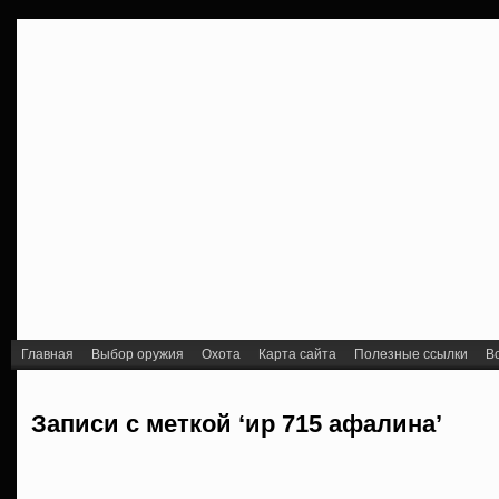
Главная
Выбор оружия
Охота
Карта сайта
Полезные ссылки
В
Записи с меткой ‘ир 715 афалина’