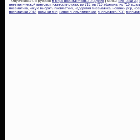
Опубликовано в рубрике
В мире пневматического оружия
| Метки:
винтовки ир
,
пневматической винтовки
,
ижевские ружья
,
ир 715
,
ир 715 афалина
,
ир 715 афал
пневматика
,
какую выбрать пневматику
,
недорогая пневматика
,
новинки pcp
,
нов
пневматики 2018
,
новинки пцп
,
новое пневматическое
,
пневматика PCP
,
пневмат