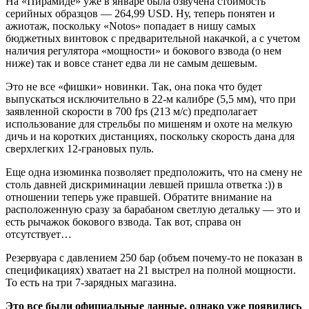
На «Пирамиде» уже в январе была озвучена стоимость
серийных образцов — 264,99 USD. Ну, теперь понятен и
ажиотаж, поскольку «Notos» попадает в нишу самых
бюджетных винтовок с предварительной накачкой, а с учетом
наличия регулятора «мощности» и бокового взвода (о нем
ниже) так и вовсе станет едва ли не самым дешевым.
Это не все «фишки» новинки. Так, она пока что будет
выпускаться исключительно в 22-м калибре (5,5 мм), что при
заявленной скорости в 700 fps (213 м/с) предполагает
использование для стрельбы по мишеням и охоте на мелкую
дичь и на коротких дистанциях, поскольку скорость дана для
сверхлегких 12-грановых пуль.
Еще одна изюминка позволяет предположить, что на смену не
столь давней дискриминации левшей пришла ответка :)) в
отношении теперь уже правшей. Обратите внимание на
расположенную сразу за барабаном светлую детальку — это и
есть рычажок бокового взвода. Так вот, справа он
отсутствует…
Резервуара с давлением 250 бар (объем почему-то не показан в
спецификациях) хватает на 21 выстрел на полной мощности.
То есть на три 7-зарядных магазина.
Это все были официальные данные, однако уже появились