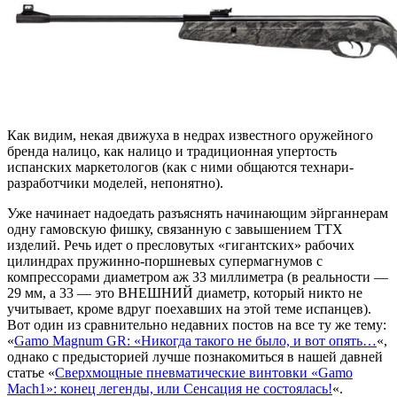
Как видим, некая движуха в недрах известного оружейного
бренда налицо, как налицо и традиционная упертость
испанских маркетологов (как с ними общаются технари-
разработчики моделей, непонятно).
Уже начинает надоедать разъяснять начинающим эйрганнерам
одну гамовскую фишку, связанную с завышением ТТХ
изделий. Речь идет о пресловутых «гигантских» рабочих
цилиндрах пружинно-поршневых супермагнумов с
компрессорами диаметром аж 33 миллиметра (в реальности —
29 мм, а 33 — это ВНЕШНИЙ диаметр, который никто не
учитывает, кроме вдруг поехавших на этой теме испанцев).
Вот один из сравнительно недавних постов на все ту же тему:
«
Gamo Magnum GR: «Никогда такого не было, и вот опять…
«,
однако с предысторией лучше познакомиться в нашей давней
статье «
Сверхмощные пневматические винтовки «Gamo
Mach1»: конец легенды, или Сенсация не состоялась!
«.