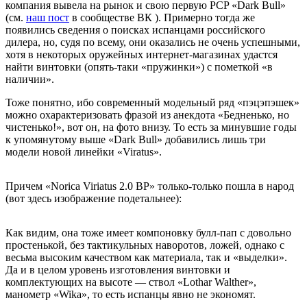
компания вывела на рынок и свою первую PCP «Dark Bull»
(см.
наш пост
в сообществе ВК ). Примерно тогда же
появились сведения о поисках испанцами российского
дилера, но, судя по всему, они оказались не очень успешными,
хотя в некоторых оружейных интернет-магазинах удастся
найти винтовки (опять-таки «пружинки») с пометкой «в
наличии».
Тоже понятно, ибо современный модельный ряд «пэцэпэшек»
можно охарактеризовать фразой из анекдота «Бедненько, но
чистенько!», вот он, на фото внизу. То есть за минувшие годы
к упомянутому выше «Dark Bull» добавились лишь три
модели новой линейки «Viratus».
Причем «Norica Viriatus 2.0 BP» только-только пошла в народ
(вот здесь изображение подетальнее):
Как видим, она тоже имеет компоновку булл-пап с довольно
простенькой, без тактикульных наворотов, ложей, однако с
весьма высоким качеством как материала, так и «выделки».
Да и в целом уровень изготовления винтовки и
комплектующих на высоте — ствол «Lothar Walther»,
манометр «Wika», то есть испанцы явно не экономят.