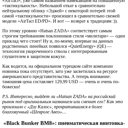
«AirTact», уже самим названием намекавшим на повышенную
«тактикульность». Небольшой откат к сравнительно
нейтральному облику «Эджей» с некоторой потерей этой
самой «тактикульности» произошел в сравнительно свежей
модели «AirTact ED/PD». И вот — возврат к традициям :)).
По этому уровню «Hatsan ZADA» соответствует самым
строгим требованиям поклонников стиля «милитари» — один
приклад чего стоит! Ну и, по-моему, впервые на данных
родственных линейках появился «QuietEnergy» (QE) —
технология укороченного ствола с интегрированным
глушителем в защитном кожухе.
Как водится, на официальном турецком сайте компании
новинка пока отсутствует, зато уже засветилась на ресурсе
американского представительства. А теперь внимание:
тамошняя цена составляет 129,99 USD — очень и очень по-
божески!
P.S. Интересно, выйдет ли «Hatsan ZADA» на российский
рынок под оригинальным названием или сменит его? Как это
произошло с «Дэу Калос», превратившимся в более
благозвучный «Шевроле Авео»…
«Black Bunker BM8»: пневматическая винтовка-