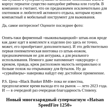
корпус пернатое существо наподобие рябчика или голубя. В
компании и считают, что он предназначен исключительно для
охотников и любителей активного отдыха, которым нужен
компактный и мобильный инструмент для выживания.
Да, самое интересное! Оцените последнее фото:
Опять-таки фирменный «выживальщицкий» штык-нож вроде
как даже идет в комплекте к изделию (но здесь не точно,
может, его приобретают дополнительно). И это действительно
первая пневматическая винтовка со штык-ножом,
предназначенным не для антуража, а для реального
использования. Немного даже напоминает «шкуродер» с
крюком, правда, крюк расположен малость неправильно и
больше похож на открывашку для бутылок. Ну да
«сурвайверы» наверняка найдут ему достойное применение.
P.S. Цена «Black Bunker BM8» пока не известна,
предполагаемое время выхода его на рынок — лето 2023 года.
И — в очередной раз очередная благодарность Стивену.
Новый многозарядный супермагнум «Hatsan
SpeedFire 1250»