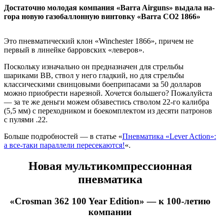
Достаточно молодая компания «Barra Airguns» выдала на-
гора новую газобаллонную винтовку «Barra CO2 1866»
Это пневматический клон «Winchester 1866», причем не
первый в линейке барровских «леверов».
Поскольку изначально он предназначен для стрельбы
шариками ВВ, ствол у него гладкий, но для стрельбы
классическими свинцовыми боеприпасами за 50 долларов
можно приобрести нарезной. Хочется большего? Пожалуйста
— за те же деньги можем обзавестись стволом 22-го калибра
(5,5 мм) с переходником и боекомплектом из десяти патронов
с пулями .22.
Больше подробностей — в статье «
Пневматика «Lever Action»:
а все-таки параллели пересекаются!
«.
Новая мультикомпрессионная
пневматика
«Crosman 362 100 Year Edition» — к 100-летию
компании