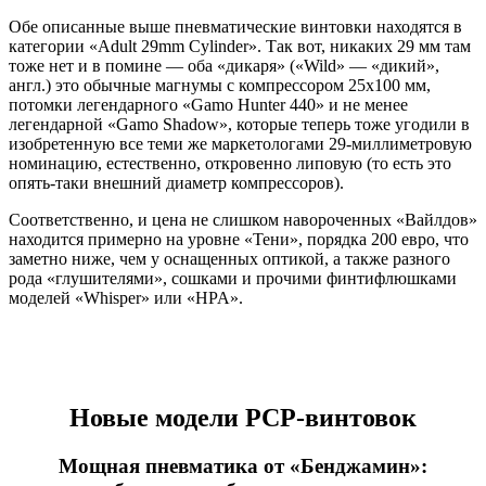
Обе описанные выше пневматические винтовки находятся в
категории «Adult 29mm Cylinder». Так вот, никаких 29 мм там
тоже нет и в помине — оба «дикаря» («Wild» — «дикий»,
англ.) это обычные магнумы с компрессором 25х100 мм,
потомки легендарного «Gamo Hunter 440» и не менее
легендарной «Gamo Shadow», которые теперь тоже угодили в
изобретенную все теми же маркетологами 29-миллиметровую
номинацию, естественно, откровенно липовую (то есть это
опять-таки внешний диаметр компрессоров).
Соответственно, и цена не слишком навороченных «Вайлдов»
находится примерно на уровне «Тени», порядка 200 евро, что
заметно ниже, чем у оснащенных оптикой, а также разного
рода «глушителями», сошками и прочими финтифлюшками
моделей «Whisper» или «HPA».
Новые модели PCP-винтовок
Мощная пневматика от «Бенджамин»: