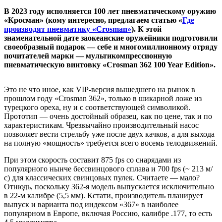
В 2023 году исполняется 100 лет пневматическому оружию
«Кросман» (кому интересно, предлагаем статью «
Где
производят пневматику «Crosman»
). К этой
знаменательной дате заокеанские оружейники подготовили
своеобразный подарок — себе и многомиллионному отряду
почитателей марки — мультикомпрессионную
пневматическую винтовку «Crosman 362 100 Year Edition».
Это не что иное, как VIP-версия вышедшего на рынок в
прошлом году «Crosman 362», только в шикарной ложе из
турецкого ореха, ну и с соответствующей символикой.
Прототип — очень достойный образец, как по цене, так и по
характеристикам. Чрезвычайно производительный насос
позволяет вести стрельбу уже после двух качков, а для выхода
на полную «мощность» требуется всего восемь телодвижений.
При этом скорость составит 875 fps со снарядами из
популярного нынче бессвинцового сплава и 700 fps (~ 213 м/
с) для классических свинцовых пулек. Считаете — мало?
Отнюдь, поскольку 362-я модель выпускается исключительно
в 22-м калибре (5,5 мм). Кстати, производитель планирует
выпуск и варианта под индексом «367» в наиболее
популярном в Европе, включая Россию, калибре .177, то есть