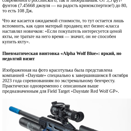
современного российского, так и либеральным. От 5,5 фут-
фунтов (7.45668 джоуля — на радость кримэкспертизе!) до 80,
то есть 108 Дж.
Что же касается ожидаемой стоимости, то тут остается лишь
вспомнить, как один матерый продавец яхт бизнес-класса
наставлял новичков: «Если покупатель интересуется ценой
яхты, не тратьте на него время — значит, он не способен
купить яхту».
Пневматическая винтовка «Alpha Wolf Blue»: яркий, но
недолгий визит
Изображенная на фото красотулька была представлена
компанией «Daystate» специально к завершившимся 8 октября
2023 года соревнованиям по экстремальному бенчресту.
Практически одновременно с описанным выше
предназначенным для Field Target «Daystate Red Wolf GP».