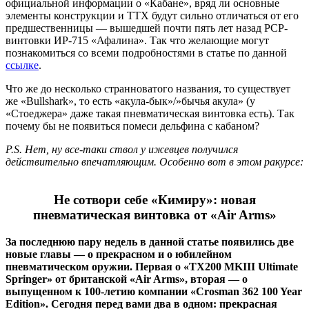
официальной информации о «Кабане», вряд ли основные
элементы конструкции и ТТХ будут сильно отличаться от его
предшественницы — вышедшей почти пять лет назад PCP-
винтовки ИР-715 «Афалина». Так что желающие могут
познакомиться со всеми подробностями в статье по данной
ссылке
.
Что же до несколько странноватого названия, то существует
же «Bullshark», то есть «акула-бык»/»бычья акула» (у
«Стоеджера» даже такая пневматическая винтовка есть). Так
почему бы не появиться помеси дельфина с кабаном?
P.S. Нет, ну все-таки ствол у ижевцев получился
действительно впечатляющим. Особенно вот в этом ракурсе:
Не сотвори себе «Кимиру»: новая
пневматическая винтовка от «Air Arms»
За последнюю пару недель в данной статье появились две
новые главы — о прекрасном и о юбилейном
пневматическом оружии. Первая о «TX200 MKIII Ultimate
Springer» от британской «Air Arms», вторая — о
выпущенном к 100-летию компании «Crosman 362 100 Year
Edition». Сегодня перед вами два в одном: прекрасная