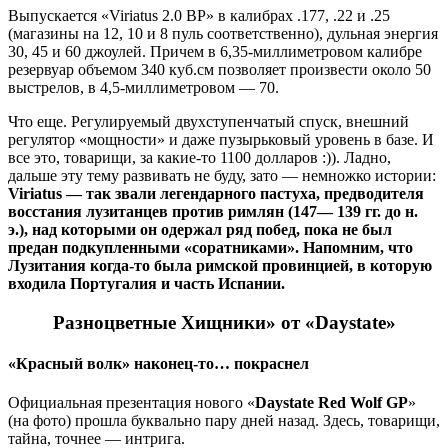
Выпускается «Viriatus 2.0 BP» в калибрах .177, .22 и .25
(магазины на 12, 10 и 8 пуль соответственно), дульная энергия
30, 45 и 60 джоулей. Причем в 6,35-миллиметровом калибре
резервуар объемом 340 куб.см позволяет произвести около 50
выстрелов, в 4,5-миллиметровом — 70.
Что еще. Регулируемый двухступенчатый спуск, внешний
регулятор «мощности» и даже пузырьковый уровень в базе. И
все это, товарищи, за какие-то 1100 долларов :)). Ладно,
дальше эту тему развивать не буду, зато — немножко истории:
Viriatus — так звали легендарного пастуха, предводителя
восстания лузитанцев против римлян (147— 139 гг. до н.
э.), над которыми он одержал ряд побед, пока не был
предан подкупленными «соратниками». Напомним, что
Лузитания когда-то была римской провинцией, в которую
входила Португалия и часть Испании.
Разноцветные Хищники» от «Daystate»
«Красный волк» наконец-то… покраснел
Официальная презентация нового «
Daystate Red Wolf GP
»
(на фото) прошла буквально пару дней назад. Здесь, товарищи,
тайна, точнее — интрига.