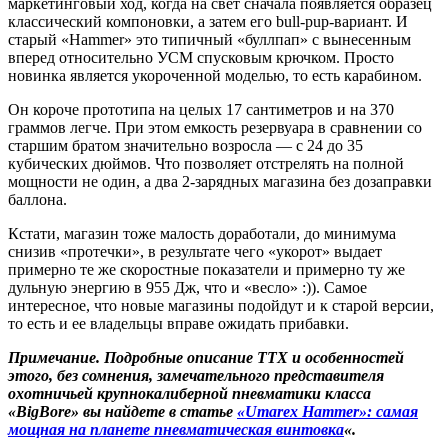
маркетинговый ход, когда на свет сначала появляется образец
классический компоновки, а затем его bull-pup-вариант. И
старый «Hammer» это типичный «буллпап» с вынесенным
вперед относительно УСМ спусковым крючком. Просто
новинка является укороченной моделью, то есть карабином.
Он короче прототипа на целых 17 сантиметров и на 370
граммов легче. При этом емкость резервуара в сравнении со
старшим братом значительно возросла — с 24 до 35
кубических дюймов. Что позволяет отстрелять на полной
мощности не один, а два 2-зарядных магазина без дозаправки
баллона.
Кстати, магазин тоже малость доработали, до минимума
снизив «протечки», в результате чего «укорот» выдает
примерно те же скоростные показатели и примерно ту же
дульную энергию в 955 Дж, что и «весло» :)). Самое
интересное, что новые магазины подойдут и к старой версии,
то есть и ее владельцы вправе ожидать прибавки.
Примечание. Подробные описание ТТХ и особенностей
этого, без сомнения, замечательного представителя
охотничьей крупнокалиберной пневматики класса
«BigBore» вы найдете в статье
«Umarex Hammer»: самая
мощная на планете пневматическая винтовка
«.