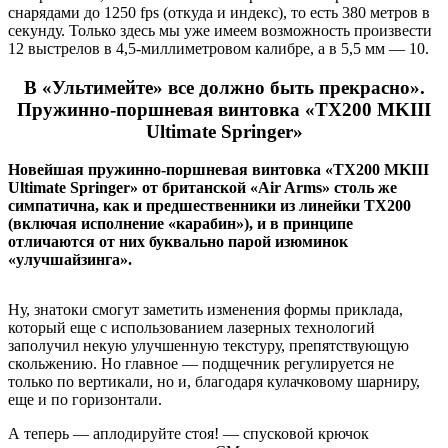
снарядами до 1250 fps (откуда и индекс), то есть 380 метров в
секунду. Только здесь мы уже имеем возможность произвести
12 выстрелов в 4,5-миллиметровом калибре, а в 5,5 мм — 10.
В «Ультимейте» все должно быть прекрасно».
Пружинно-поршневая винтовка «TX200 MKIII
Ultimate Springer»
Новейшая пружинно-поршневая винтовка «TX200 MKIII
Ultimate Springer» от британской «Air Arms» столь же
симпатична, как и предшественники из линейки ТХ200
(включая исполнение «карабин»), и в принципе
отличаются от них буквально парой изюминок
«улучшайзинга».
Ну, знатоки смогут заметить изменения формы приклада,
который еще с использованием лазерных технологий
заполучил некую улучшенную текстуру, препятствующую
скольжению. Но главное — подщечник регулируется не
только по вертикали, но и, благодаря кулачковому шарниру,
еще и по горизонтали.
А теперь — аплодируйте стоя! — спусковой крючок