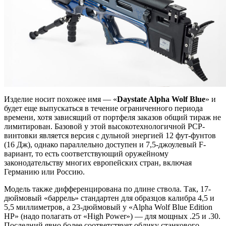
Изделие носит похожее имя — «
Daystate Alpha Wolf Blue
» и
будет еще выпускаться в течение ограниченного периода
времени, хотя зависящий от портфеля заказов общий тираж не
лимитирован. Базовой у этой высокотехнологичной PCP-
винтовки является версия с дульной энергией 12 фут-фунтов
(16 Дж), однако параллельно доступен и 7,5-джоулевый F-
вариант, то есть соответствующий оружейному
законодательству многих европейских стран, включая
Германию или Россию.
Модель также дифференцирована по длине ствола. Так, 17-
дюймовый «баррель» стандартен для образцов калибра 4,5 и
5,5 миллиметров, а 23-дюймовый у «Alpha Wolf Blue Edition
HP» (надо полагать от «High Power») — для мощных .25 и .30.
Последний явно более соответствует облику станкового