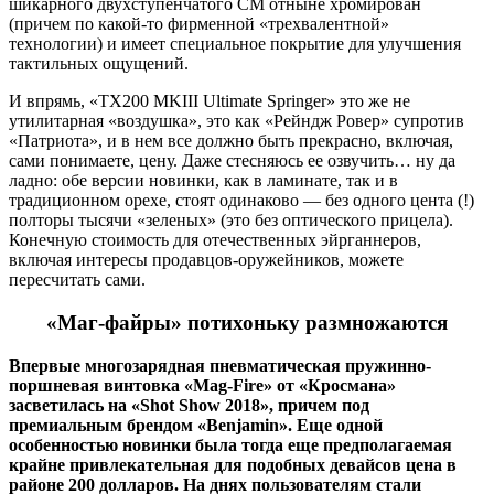
шикарного двухступенчатого СМ отныне хромирован
(причем по какой-то фирменной «трехвалентной»
технологии) и имеет специальное покрытие для улучшения
тактильных ощущений.
И впрямь, «TX200 MKIII Ultimate Springer» это же не
утилитарная «воздушка», это как «Рейндж Ровер» супротив
«Патриота», и в нем все должно быть прекрасно, включая,
сами понимаете, цену. Даже стесняюсь ее озвучить… ну да
ладно: обе версии новинки, как в ламинате, так и в
традиционном орехе, стоят одинаково — без одного цента (!)
полторы тысячи «зеленых» (это без оптического прицела).
Конечную стоимость для отечественных эйрганнеров,
включая интересы продавцов-оружейников, можете
пересчитать сами.
«Маг-файры» потихоньку размножаются
Впервые многозарядная пневматическая пружинно-
поршневая винтовка «Mag-Fire» от «Кросмана»
засветилась на «Shot Show 2018», причем под
премиальным брендом «Benjamin». Еще одной
особенностью новинки была тогда еще предполагаемая
крайне привлекательная для подобных девайсов цена в
районе 200 долларов. На днях пользователям стали