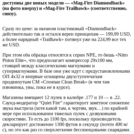
доступны две новых модели — «Mag-Fire Diamondback»
(на фото вверху) и «Mag-Fire Trailhawk» (соответственно,
снизу).
Сразу по цене: за океаном пластиковый «Diamondback»
действительно так и остался верен принципам — 199,99 USD,
а более нарядный «Trailhawk» потянул уже на 224,99 все тех
же USD.
При этом оба образца относятся к серии NPE, то бишь «Nitro
Piston Elite», что предполагает компрессор 29х100 мм,
стоящий между классическими магнумами и
супермагнумами. В базе они уже идут с предустановленными
ОП 4х32 и впервые оснащены двухступенчатым
продвинутым СМ «Crosman Clean Break» (в чем там
изюминка, увы, пока не в курсе).
Магазины вмещают 12 пулек в калибре .177 и 10 — в .22.
Саунд-модератор “Quiet Fire” гарантирует заметное снижение
звука выстрела (хотя какой там, к чертям, звук…) по крайней
мере при использовании тяжелых пулек с дозвуковыми
скоростями. То есть до 1100 fps, поскольку производитель
декларирует достижение 1300 футов в секунду (почти 400 м/
с), но это как раз со сверхлегкими бессвинцовыми снарядами.