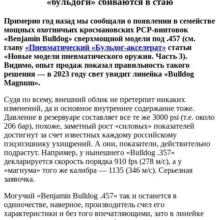
«бульдоги» сбиваются в стаю
Примерно год назад мы сообщали о появлении в семействе
мощных охотничьих кросмановских PCP-винтовок
«Benjamin Bulldog» сверхмощной модели под .457 (см.
главу
«Пневматический «Бульдог-акселерат»
статьи
«Новые модели пневматического оружия. Часть 3).
Видимо, опыт продаж показал правильность такого
решения — в 2023 году свет увидит линейка «Bulldog
Magnum».
Судя по всему, внешний облик не претерпит никаких
изменений, да и основное внутреннее содержание тоже.
Давление в резервуаре составляет все те же 3000 psi (т.е. около
206 бар), похоже, заметный рост «силовых» показателей
достигнут за счет известных каждому российскому
пэцэпэшнику ухищрений. А они, показатели, действительно
подрастут. Например, у нынешнего «Bulldog .357»
декларируется скорость порядка 910 fps (278 м/с), а у
«магнума» того же калибра — 1135 (346 м/с). Серьезная
заявочка.
Могучий «Benjamin Bulldog .457» так и останется в
одиночестве, наверное, производитель счел его
характеристики и без того впечатляющими, зато в линейке