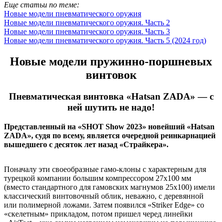
Еще статьи по теме:
Новые модели пневматического оружия
Новые модели пневматического оружия. Часть 2
Новые модели пневматического оружия. Часть 3
Новые модели пневматического оружия. Часть 5 (2024 год)
Новые модели пружинно-поршневых
винтовок
Пневматическая винтовка «Hatsan ZADA» — с
ней шутить не надо!
Представленный на «SHOT Show 2023» новейший «Hatsan
ZADA», судя по всему, является очередной реинкарнацией
вышедшего с десяток лет назад «Страйкера».
Поначалу эти своеобразные гамо-клоны с характерным для
турецкой компании большим компрессором 27х100 мм
(вместо стандартного для гамовских магнумов 25х100) имели
классический винтовочный облик, неважно, с деревянной
или полимерной ложами. Затем появился «Striker Edge» со
«скелетным» прикладом, потом пришел черед линейки