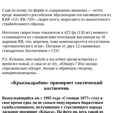
Судя по всему, по форме и содержанию машинка — нечто
вроде знакомого российским эйрганнерам поставлявшегося из
КНР «GG RK-74S», скорее всего, выросшего из аналогичного
страйкбольного образца.
Неплохие скоростные показатели в 425 fps (130 м/с) немного
сглаживаются не слишком вместительным магазином на 18
шариков ВВ, что, впрочем, тоже компенсируется отсутствием
«автоматического огня». Питание от двух 12-граммовых
стандартных баллончиков с СО2.
P.S. Кстати, кто-нибудь в последнее время встречал в
продаже новый, в смысле не б/у, «Юнкер»? Или налицо
стремительно идущее, только в обратную сторону,
импортозамещение…
«Крысокарабин» примеряет тактический
костюмчик
Выпускающийся аж с 1995 года «Crosman 1077» стал в
свое время едва ли не самым популярным бюджетным
газобаллонником, получившим у стреляющего народа
ласковое прозвище «Крыса». На фото он, весь такой из