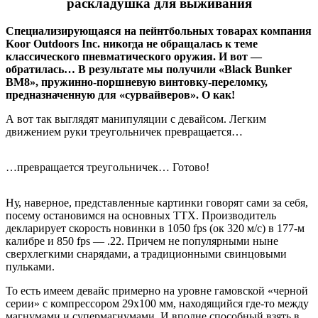
раскладушка для выживания
Специализирующаяся на пейнтбольных товарах компания
Koor Outdoors Inc. никогда не обращалась к теме
классического пневматического оружия. И вот —
обратилась… В результате мы получили «Black Bunker
BM8», пружинно-поршневую винтовку-переломку,
предназначенную для «сурвайверов». О как!
А вот так выглядят манипуляции с девайсом. Легким
движением руки треугольничек превращается…
…превращается треугольничек… Готово!
Ну, наверное, представленные картинки говорят сами за себя,
посему остановимся на основных ТТХ. Производитель
декларирует скорость новинки в 1050 fps (ок 320 м/с) в 177-м
калибре и 850 fps — .22. Причем не популярными ныне
сверхлегкими снарядами, а традиционными свинцовыми
пульками.
То есть имеем девайс примерно на уровне гамовской «черной
серии» с компрессором 29х100 мм, находящийся где-то между
магнумами и супермагнумами. И вполне способный взять в