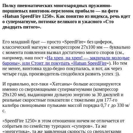
Полку пневматических многозарядных пружинно-
поршневых винтовок-переломок прибыло — на фото
«Hatsan SpeedFire 1250». Как понятно из индекса, речь идет
о супермагнуме, потомке великого и ужасного «Сто
двадцать пятого».
Его младший брат — просто «SpeedFire» без циферок,
классический магнум с компрессором 27х100 мм — буквально
с момента появления вызвал достаточно много споров (см.,
например, наш пост «
На хрен, на хрен! — закричали молодые
бароны», или Стоит ли покупать «Hatsan SpeedFire
«). Но тем
не менее, винтовка худо-бедно покупалась, и вот, аж через
четыре года, производитель сподобился развить успех :)).
И правильно, все-таки «Хатсаны» больше ассоциируются
именно со сверхмощными супермагнумами (компрессор
29х120 мм), выдающими дульную энергию за 30 джоулей и
реальные скоростные показатели с тяжелыми для 177-го
калибра свинцовыми пульками массой порядка 0,7 г до 330 м/
с.
«SpeedFire 1250» в этом отношении ничем не отличается от
собратьев по семейству турецких «суперов». Та же
«энергетика», та же заявленная скорость: со сверхлегкими