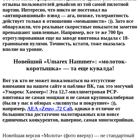
отзывы пользователей девайсов из той самой пилотной
партии. Интересно, что никто не посетовал на
«антиправшиный» взвод — ага, похоже, толерантность
действует только в отношении «меньшинств» :)). Зато все
обнаружили, что реальные скоростные показатели заметно
превышают заявленные. Например, все те же 700 fps
отрегулированная еще на заводе винтовка выдала с 18-
грановыми пулями. Точность, кстати, тоже оказалась
вполне на уровне.
Новейший «Umarex Hammer»: «молоток-
коротышка» — та еще кувалда!
Вот уж кто не может пожаловаться на отсутствие
внимания на нашем сайте и паблике ВК, так это могучий
«Умарекс Хаммер»! Эта 12,7-миллиметровая PCP-
винтовка не самая мощная и не самая крупнокалиберная
(были у нас в обзорах «лилипуты и покрупнее» :)),
например,
AEA «Zeus» .72 Cal
), однако в отличие от
большинства достаточно малотиражных или вовсе
единичных конкурентов, наверное, самая многосерийная.
Новейшая версия «Молота» (фото вверху) — не стандартный