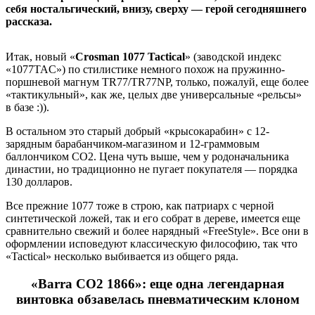
себя ностальгический, внизу, сверху — герой сегодняшнего
рассказа.
Итак, новый «
Crosman 1077 Tactical
» (заводской индекс
«1077TAC») по стилистике немного похож на пружинно-
поршневой магнум TR77/TR77NP, только, пожалуй, еще более
«тактикульный», как же, целых две универсальные «рельсы»
в базе :)).
В остальном это старый добрый «крысокарабин» с 12-
зарядным барабанчиком-магазином и 12-граммовым
баллончиком СО2. Цена чуть выше, чем у родоначальника
династии, но традиционно не пугает покупателя — порядка
130 долларов.
Все прежние 1077 тоже в строю, как патриарх с черной
синтетической ложей, так и его собрат в дереве, имеется еще
сравнительно свежий и более нарядный «FreeStyle». Все они в
оформлении исповедуют классическую философию, так что
«Tactical» несколько выбивается из общего ряда.
«Barra CO2 1866»
: еще одна легендарная
винтовка обзавелась пневматическим клоном