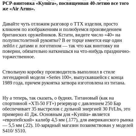
PCP-винтовка «Kymira», посвященная 40-летию все того
же «Air Arms».
Давайте чуть отложим разговор о ТТХ изделия, просто
кликнем по изображениям и полюбуемся произведением
британских оружейников. Кстати, видите число «40» на
полупистолетной рукоятке? В ее торце имеется еще один
лейбл с датами и логотипом — так что как винтовку ни
поверни, обязательно наткнешься на что-нибудь празднично-
торжественное.
Ствольную коробку производитель выполнил в стиле
легендарной модели «Series 100», выпускавшейся с конца
1989 года, причем рукоятка затвора изготовлена из титана.
Ну а теперь, так сказать, о буднях. Титановый (как на
спортивной «XTi-50 FT») резервуар с давлением 250 Бар
обеспечивает 35 выстрелов с дульной энергией 30 Ft/Lbs, это
примерно 41 Дж. Основным для «Kymira» является
«европейский» калибр 4,5 мм (.177), для американского рынка
— 5,5 мм (.22). 10-зарядный магазин позаимствован у моделей
S410/ S510.