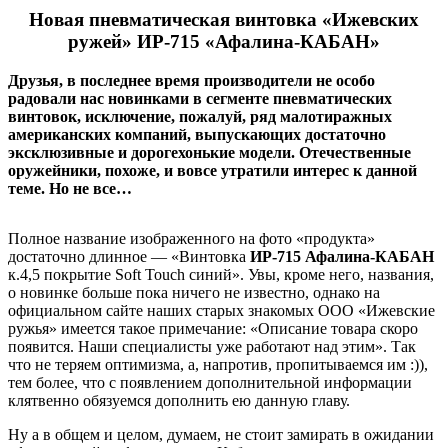
Новая пневматическая винтовка «Ижевских
ружей» ИР-715 «Афалина-КАБАН»
Друзья, в последнее время производители не особо
радовали нас новинками в сегменте пневматических
винтовок, исключение, пожалуй, ряд малотиражных
американских компаний, выпускающих достаточно
эксклюзивные и дорогехонькие модели. Отечественные
оружейники, похоже, и вовсе утратили интерес к данной
теме. Но не все…
Полное название изображенного на фото «продукта»
достаточно длинное — «Винтовка
ИР-715 Афалина-КАБАН
к.4,5 покрытие Soft Touch синий». Увы, кроме него, названия,
о новинке больше пока ничего не известно, однако на
официальном сайте наших старых знакомых ООО «Ижевские
ружья» имеется такое примечание: «Описание товара скоро
появится. Наши специалисты уже работают над этим». Так
что не теряем оптимизма, а, напротив, пропитываемся им :)),
тем более, что с появлением дополнительной информации
клятвенно обязуемся дополнить ею данную главу.
Ну а в общем и целом, думаем, не стоит замирать в ожидании