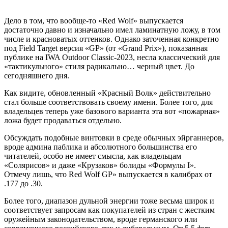
Дело в том, что вообще-то «Red Wolf» выпускается
достаточно давно и изначально имел ламинатную ложу, в том
числе и красноватых оттенков. Однако заточенная конкретно
под Field Target версия «GP» (от «Grand Prix»), показанная
публике на IWA Outdoor Classic-2023, несла классический для
«тактикульного» стиля радикально… черный цвет. До
сегодняшнего дня.
Как видите, обновленный «Красный Волк» действительно
стал больше соответствовать своему имени. Более того, для
владельцев теперь уже базового варианта эта вот «пожарная»
ложа будет продаваться отдельно.
Обсуждать подобные винтовки в среде обычных эйрганнеров,
вроде админа паблика и абсолютного большинства его
читателей, особо не имеет смысла, как владельцам
«Солярисов» и даже «Крузаков» болиды «Формулы I».
Отмечу лишь, что Red Wolf GP» выпускается в калибрах от
.177 до .30.
Более того, диапазон дульной энергии тоже весьма широк и
соответствует запросам как покупателей из стран с жестким
оружейным законодательством, вроде германского или