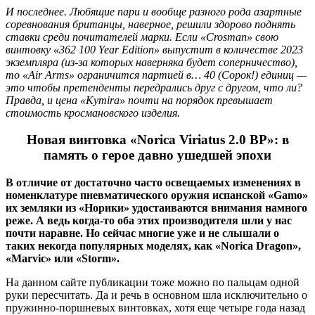
И последнее. Любящие пари и вообще разного рода азартные
соревнования британцы, наверное, решили здорово поднять
ставки среди почитателей марки. Если «Crosman» свою
винтовку «362 100 Year Edition» выпустит в количестве 2023
экземпляра (из-за которых наверняка будет соперничество),
то «Air Arms» ограничится партией в… 40 (Сорок!) единиц —
это чтобы претенденты передрались друг с другом, что ли?
Правда, и цена «Kymira» почти на порядок превышает
стоимость кросмановского изделия.
Новая винтовка «Norica Viriatus 2.0 BP»: в
память о герое давно ушедшей эпохи
В отличие от достаточно часто освещаемых изменениях в
номенклатуре пневматического оружия испанской «Gamo»
их земляки из «Норики» удостаиваются внимания намного
реже. А ведь когда-то оба этих производителя шли у нас
почти наравне. Но сейчас многие уже и не слышали о
таких некогда популярных моделях, как «Norica Dragon»,
«Marvic» или «Storm».
На данном сайте публикации тоже можно по пальцам одной
руки пересчитать. Да и речь в основном шла исключительно о
пружинно-поршневых винтовках, хотя еще четыре года назад