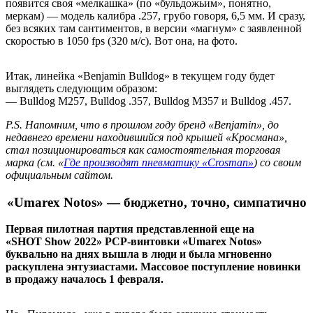
появится своя «мелкашка» (по «бульдожьим», понятно,
меркам) — модель калибра .257, грубо говоря, 6,5 мм. И сразу,
без всяких там сантиментов, в версии «магнум» с заявленной
скоростью в 1050 fps (320 м/с). Вот она, на фото.
Итак, линейка «Benjamin Bulldog» в текущем году будет
выглядеть следующим образом:
— Bulldog М257, Bulldog .357, Bulldog М357 и Bulldog .457.
P.S. Напомним, что в прошлом году бренд «Benjamin», до
недавнего времени находившийся под крышей «Кросмана»,
стал позиционироваться как самостоятельная торговая
марка (см. «
Где производят пневматику «Crosman»
) со своим
официальным сайтом.
«Umarex Notos» — бюджетно, точно, симпатично
Первая пилотная партия представленной еще на
«SHOT Show 2022» PCP-винтовки «Umarex Notos»
буквально на днях вышла в люди и была мгновенно
раскуплена энтузиастами. Массовое поступление новинки
в продажу началось 1 февраля.