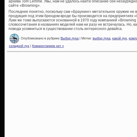
архива Tom Lemme. Увы, нам не удалось найти описание сей незаурядной
сайте «Browning».
Последнее понятно, поскольку сам «Браунинг» метательное оружие не в
продукция под этим брендом вроде бы производится на предприятиях «B
Луки же тоже выпускаются основанной в 1970 году компанией «Browning
словосочетания в названиях моделей нам ни разу не встречалась. Но, к
повода усомниться в существовании столь интересного девайса.
Опубликовано в рубрике
Выбор лука
| Метки:
выбор лука
,
какой лук
,
комп
складной лук
|
Комментариев нет »