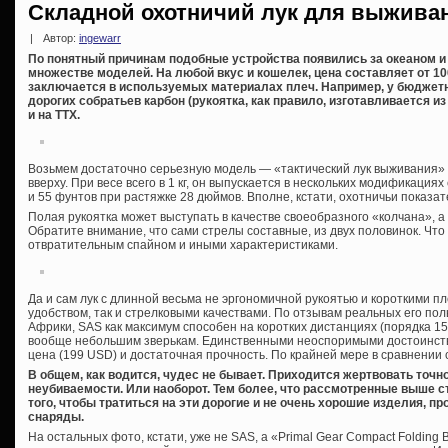
Складной охотничий лук для выжива
|
Автор:
ingewarr
По понятный причинам подобные устройства появились за океаном и
множестве моделей. На любой вкус и кошелек, цена составляет от 10
заключается в используемых материалах плеч. Например, у бюджетн
дорогих собратьев карбон (рукоятка, как правило, изготавливается из
и на ТТХ.
Возьмем достаточно серьезную модель — «тактический лук выживания» S
вверху. При весе всего в 1 кг, он выпускается в нескольких модификаци
и 55 фунтов при растяжке 28 дюймов. Вполне, кстати, охотничьи показат
Полая рукоятка может выступать в качестве своеобразного «колчана», а 
Обратите внимание, что сами стрелы составные, из двух половинок. Что
отвратительным спайном и иными характеристиками.
Да и сам лук с длинной весьма не эргономичной рукоятью и короткими пле
удобством, так и стрелковыми качествами. По отзывам реальных его п
Африки, SAS как максимум способен на коротких дистанциях (порядка 15 
вообще небольшим зверькам. Единственными неоспоримыми достоинст
цена (199 USD) и достаточная прочность. По крайней мере в сравнении 
В общем, как водится, чудес не бывает. Приходится жертвовать точн
неубиваемости. Или наоборот. Тем более, что рассмотренные выше ст
того, чтобы тратиться на эти дорогие и не очень хорошие изделия, 
снаряды.
На остальных фото, кстати, уже не SAS, а «Primal Gear Compact Folding