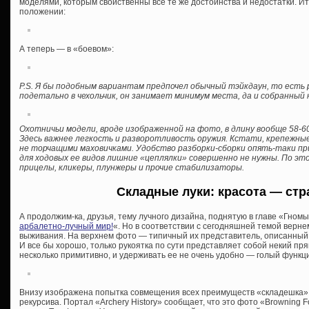
моделями, которым свойственны все те же достоинства и недостатки. Ита
положении:
А теперь — в «боевом»:
P.S. Я бы подобным вариантам предпочел обычный тэйкдаун, то есть
подетально в чехольчик, он занимает минимум места, да и собранный 
Охотничьи модели, вроде изображенной на фото, в длину вообще 58-6
Здесь важнее легкость и разворотливость оружия. Кстати, крепежные
не торчащими маховичками. Удобство разборки-сборки опять-таки при
для ходовых ее видов лишние «цеплялки» совершенно не нужны. По это
прицелы, кликеры, плунжеры и прочие стабилизаторы.
Складные луки: красота — стр
А продолжим-ка, друзья, тему лучного дизайна, поднятую в главе «Гномы
арбалетно-лучный мир!
«. Но в соответствии с сегодняшней темой верн
выживания. На верхнем фото — типичный их представитель, описанный 
И все бы хорошо, только рукоятка по сути представляет собой некий пр
несколько примитивно, и удерживать ее не очень удобно — голый функц
Внизу изображена попытка совмещения всех преимуществ «складешка» с
рекурсива. Портал «Archery History» сообщает, что это фото «Browning F