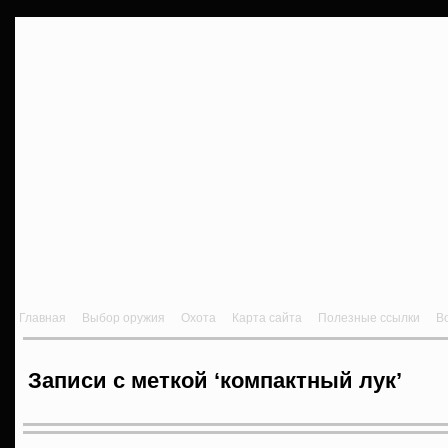
Главная
Выбор оружия
Охота
Карта сайта
Полезные ссылки
В
Записи с меткой ‘компактный лук’