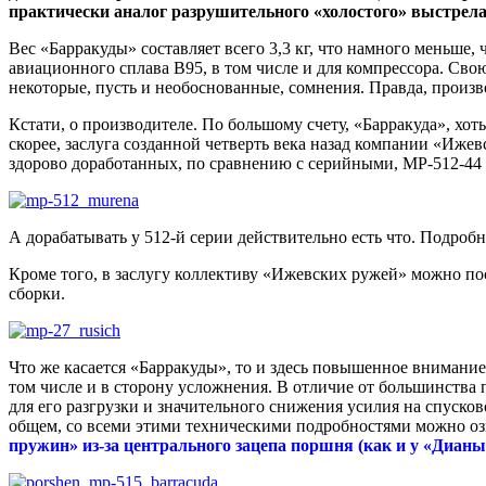
практически аналог разрушительного «холостого» выстрела 
Вес «Барракуды» составляет всего 3,3 кг, что намного меньше,
авиационного сплава В95, в том числе и для компрессора. Свою
некоторые, пусть и необоснованные, сомнения. Правда, произ
Кстати, о производителе. По большому счету, «Барракуда», хот
скорее, заслуга созданной четверть века назад компании «Иже
здорово доработанных, по сравнению с серийными, МР-512-44 
А дорабатывать у 512-й серии действительно есть что. Подробне
Кроме того, в заслугу коллективу «Ижевских ружей» можно по
сборки.
Что же касается «Барракуды», то и здесь повышенное внимание 
том числе и в сторону усложнения. В отличие от большинства
для его разгрузки и значительного снижения усилия на спусков
общем, со всеми этими техническими подробностями можно о
пружин» из-за центрального зацепа поршня (как и у «Дианы