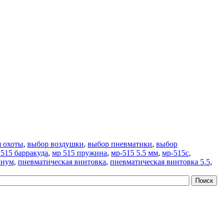
я охоты
,
выбор воздушки
,
выбор пневматики
,
выбор
 515 барракуда
,
мр 515 пружина
,
мр-515 5.5 мм
,
мр-515с
,
гнум
,
пневматическая винтовка
,
пневматическая винтовка 5.5
,