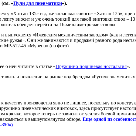
(см. «
Пули для пневматики
«).
 чем у «Хатсан 135» и даже «пластмассового» «Хатсан 125», при
 лепту вносит и уж очень тонкий для такой винтовки ствол – 13
водитель обещает перейти на 16-миллиметровые стволы.
ь и выпускается «Ижевским механическим заводом» (как и легенд
вские ружья». Они же занимаются и продажей разного рода нест
и МР-512-45 «Мурена» (на фото).
е о ней читайте в статье «
Пружинно-поршневая ностальгия
«.
ставить и появление на рынке под брендом «Русич» знаменитых
к качеству производства явно не лишнее, поскольку по конструк
 пружинно-пневматических винтовок, здесь присутствует настоя
ом крючке, которое теперь не зависит от усилия боевой пружины.
знакомиться в вышеупомянутом обзоре.
Еще одной из особеннос
-350»)
.