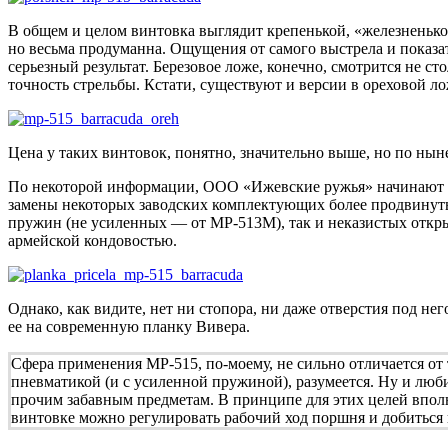
В общем и целом винтовка выглядит крепенькой, «железненькой»
но весьма продуманна. Ощущения от самого выстрела и показат
серьезный результат. Березовое ложе, конечно, смотрится не ст
точность стрельбы. Кстати, существуют и версии в ореховой ло
Цена у таких винтовок, понятно, значительно выше, но по нын
По некоторой информации, ООО «Ижевские ружья» начинают ил
замены некоторых заводских комплектующих более продвинутым
пружин (не усиленных — от МР-513М), так и неказистых откр
армейской кондовостью.
Однако, как видите, нет ни стопора, ни даже отверстия под н
ее на современную планку Вивера.
Сфера применения МР-515, по-моему, не сильно отличается от 
пневматикой (и с усиленной пружиной), разумеется. Ну и люби
прочим забавным предметам. В принципе для этих целей вполн
винтовке можно регулировать рабочий ход поршня и добиться