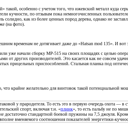
 такой, особенно с учетом того, что ижевский металл куда серь
ели кучности, по отзывам пока немногочисленных пользователей
оль солидно, как из более ценных пород дерева, однако не застав
же (на фото).
ешним временам не дотягивает даже до «Hatsan mod 135». И вот
и уже начали сборку МР-515 на своих площадях с целью операт
и от других производителей. Это касается как не совсем удач
ытых прицельных приспособлений. Стальная планка под оптичес
его, что крайне желательно для винтовок такой потенциальной м
таковой у прародителя. То есть это в первую очередь охота — в 
тельский спорт, включая т.н. «
плинк
», то есть пальбу не по ми
е достаточно стандартной боевой пружины на 7,5 джоуля. Кром
 вполне вменяемого соотношения показателей энергетики-кучнос