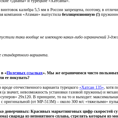
нские «Дианы» и турецкие «Хатсаны».
винтовок калибра 5,5 мм в России запрещена, поэтому, в отличи
йная компания «Атаман» выпустила
безлицензионную (!)
пружинно
ыпустили таки вообще не имеющую каких-либо ограничений 3-джо
ле стандартного варианта.
 в «
Полезных ссылках
». Мы же ограничимся чисто пользоват
ли ее покупать?
 вроде отечественного варианта турецкого
«Хатсан 135»
, хотя 
 (а значит, невозможность установки газовой пружины) и механ
«суперов» 29х120. В принципе, то на то и выходит: максимальная
с, с оригинальной (от МР-513М) – около 300 м/с «тяжелыми» пуль
ко доверчивых: Красивых маркетинговых цифр скоростей суп
амма) снаряда из непонятного сплава, стрелять которым из 