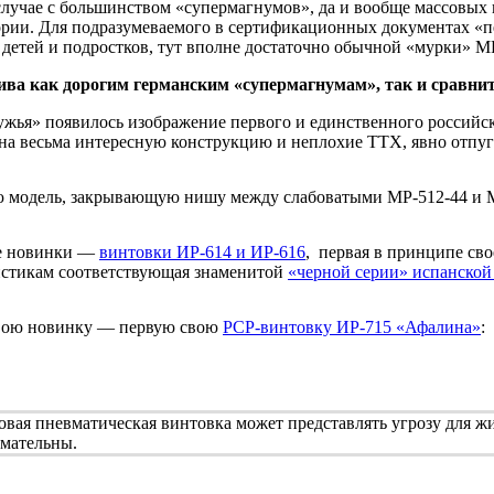
случае с большинством «супермагнумов», да и вообще массовых 
ории. Для подразумеваемого в сертификационных документах «пе
 детей и подростков, тут вполне достаточно обычной «мурки» М
тива как дорогим германским «супермагнумам», так и сравн
жья» появилось изображение первого и единственного российс
 на весьма интересную конструкцию и неплохие ТТХ, явно отпу
ую модель, закрывающую нишу между слабоватыми МР-512-44 и 
ве новинки —
винтовки ИР-614 и ИР-616
, первая в принципе сво
ристикам соответствующая знаменитой
«черной серии» испанской
свою новинку — первую свою
PCP-винтовку ИР-715 «Афалина»
:
ая пневматическая винтовка может представлять угрозу для жи
имательны.