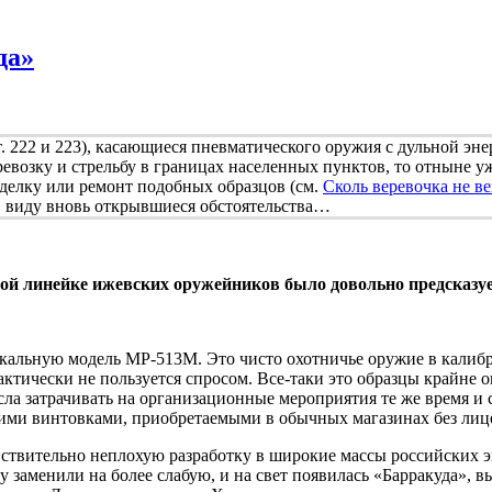
да»
т. 222 и 223), касающиеся пневматического оружия с дульной эн
ревозку и стрельбу в границах населенных пунктов, то отныне 
еделку или ремонт подобных образцов (см.
Сколь веревочка не в
 в виду вновь открывшиеся обстоятельства…
ой линейке ижевских оружейников было довольно предсказу
альную модель МР-513М. Это чисто охотничье оружие в калибрах
актически не пользуется спросом. Все-таки это образцы крайне 
а затрачивать на организационные мероприятия те же время и с
кими винтовками, приобретаемыми в обычных магазинах без лиц
действительно неплохую разработку в широкие массы российских
заменили на более слабую, и на свет появилась «Барракуда», в