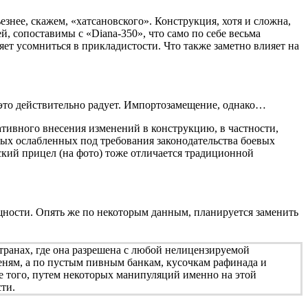
езнее, скажем, «хатсановского». Конструкция, хотя и сложна,
, сопоставимы с «Diana-350», что само по себе весьма
ляет усомниться в прикладистости. Что также заметно влияет на
 это действительно радует. Импортозамещение, однако…
ивного внесения изменений в конструкцию, в частности,
ных ослабленных под требования законодательства боевых
кий прицел (на фото) тоже отличается традиционной
ощности. Опять же по некоторым данным, планируется заменить
странах, где она разрешена с любой нелицензируемой
шеням, а по пустым пивным банкам, кусочкам рафинада и
е того, путем некоторых манипуляций именно на этой
ти.