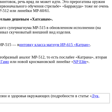
винтовок, речь вряд ли может идти. Это прерогатива оружия
рвоначального обучения стрельбе» «Барракуда» тоже не очень
Р-512 или линейки МР-60/61.
ительно дешевым «Хатсанам».
кого супермагнума МР-515 в обновленном исполнении (на
гивал скучноватый внешний вид изделия.
МР-515 — в
интовку класса магнум ИР-615 «Катран»
.
еобразный аналог МР-512, то есть послабее «Катрана», вторая
 Гамо
или новой кросмановской линейке «
NP Elite
«.
зни и здоровья окружающих (подробности в статье «
Лук,