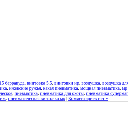
15 барракуда
,
винтовка 5.5
,
винтовки ир
,
воздушка
,
воздушка дл
тика
,
ижевские ружья
,
какая пневматика
,
мощная пневматика
,
мр
ческое
,
пневматика
,
пневматика для охоты
,
пневматика суперма
 иж
,
пневматическая винтовка мр
|
Комментариев нет »