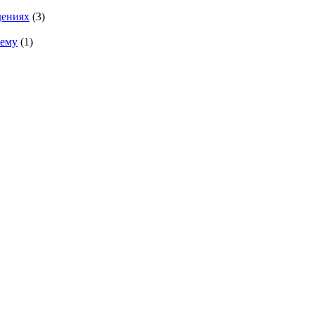
дениях
(3)
тему
(1)