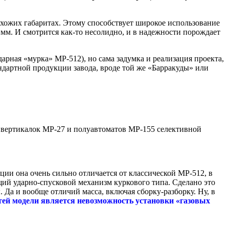
 схожих габаритах. Этому способствует широкое использование
 мм. И смотрится как-то несолидно, и в надежности порождает
арная «мурка» МР-512), но сама задумка и реализация проекта,
андартной продукции завода, вроде той же «Барракуды» или
 вертикалок МР-27 и полуавтоматов МР-155 селективной
ции она очень сильно отличается от классической МР-512, в
щий ударно-спусковой механизм куркового типа. Сделано это
 Да и вообще отличий масса, включая сборку-разборку. Ну, в
тей модели является невозможность установки «газовых