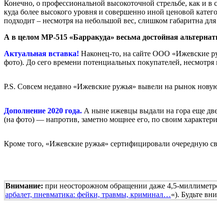
Конечно, о профессиональной высокоточной стрельбе, как и в 
куда более высокого уровня и совершенно иной ценовой катег
подходит – несмотря на небольшой вес, слишком габаритна для
А в целом МР-515 «Барракуда» весьма достойная альтерна
Актуальная вставка!
Наконец-то, на сайте ООО «Ижевские ру
фото). До сего времени потенциальных покупателей, несмотря
P.S. Совсем недавно «Ижевские ружья» вывели на рынок нов
Дополнение 2020 года.
А ныне ижевцы выдали на гора еще д
(на фото) — напротив, заметно мощнее его, по своим характе
Кроме того, «Ижевские ружья» сертифицировали очередную 
Внимание:
при неосторожном обращении даже 4,5-миллиметров
арбалет, пневматика: фейки, травмы, криминал…
«). Будьте вн