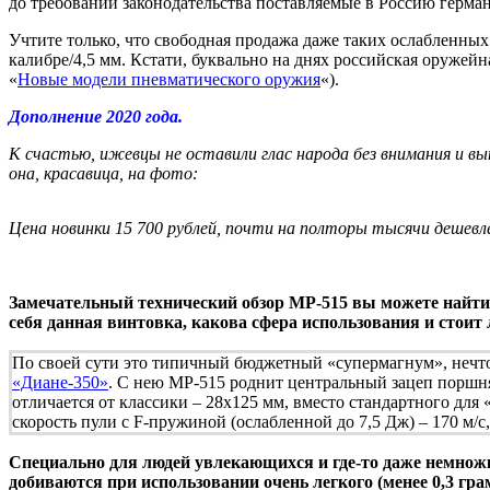
до требований законодательства поставляемые в Россию герма
Учтите только, что свободная продажа даже таких ослабленных 
калибре/4,5 мм. Кстати, буквально на днях российская оруже
«
Новые модели пневматического оружия
«).
Дополнение 2020 года.
К счастью, ижевцы не оставили глас народа без внимания и в
она, красавица, на фото:
Цена новинки 15 700 рублей, почти на полторы тысячи дешев
Замечательный технический обзор МР-515 вы можете найти
себя данная винтовка, какова сфера использования и стоит 
По своей сути это типичный бюджетный «супермагнум», нечто
«Диане-350»
. С нею МР-515 роднит центральный зацеп поршня
отличается от классики – 28х125 мм, вместо стандартного для 
скорость пули с F-пружиной (ослабленной до 7,5 Дж) – 170 м/
Специально для людей увлекающихся и где-то даже немнож
добиваются при использовании очень легкого (менее 0,3 гр