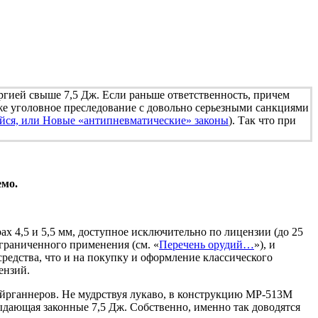
ергией свыше 7,5 Дж. Если раньше ответственность, причем
уже уголовное преследование с довольно серьезными санкциями
ейся, или Новые «антипневматические» законы
). Так что при
емо.
 4,5 и 5,5 мм, доступное исключительно по лицензии (до 25
ограниченного применения (см. «
Перечень орудий…
»), и
редства, что и на покупку и оформление классического
ензий.
 эйрганнеров. Не мудрствуя лукаво, в конструкцию МР-513М
ыдающая законные 7,5 Дж. Собственно, именно так доводятся