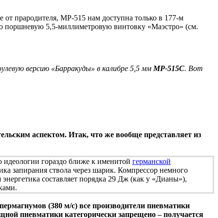
е от прародителя, МР-515 нам доступна только в 177-м
 поршневую 5,5-миллиметровую винтовку «Маэстро» (см.
улевую версию «Барракуды» в калибре 5,5 мм
МР-515С
. Вот
ельским аспектом. Итак, что же вообще представляет из
по идеологии гораздо ближе к именитой
германской
ика запирания ствола через шарик. Компрессор немного
 энергетика составляет порядка 29 Дж (как у «Дианы»),
ками.
ермагнумов (380 м/с) все производители пневматики
мощной пневматики категорически запрещено – получается