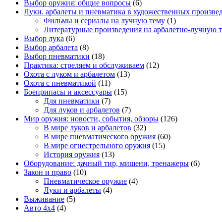
Выбор оружия: общие вопросы
(6)
Луки. арбалеты и пневматика в художественных произве
Фильмы и сериалы на лучную тему
(1)
Литературные произведения на арбалетно-лучную 
Выбор лука
(6)
Выбор арбалета
(8)
Выбор пневматики
(18)
Практика: стреляем и обслуживаем
(12)
Охота с луком и арбалетом
(13)
Охота с пневматикой
(11)
Боеприпасы и аксессуары
(15)
Для пневматики
(7)
Для луков и арбалетов
(7)
Мир оружия: новости, события, обзоры
(126)
В мире луков и арбалетов
(32)
В мире пневматического оружия
(60)
В мире огнестрельного оружия
(15)
История оружия
(13)
Оборудование: дачный тир, мишени, тренажеры
(6)
Закон и право
(10)
Пневматическое оружие
(4)
Луки и арбалеты
(4)
Выживание
(5)
Авто 4х4
(4)