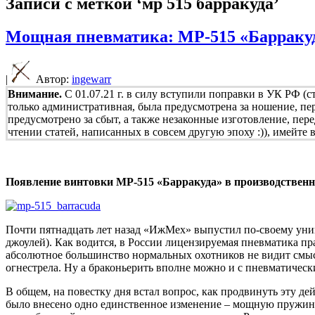
Записи с меткой ‘мр 515 барракуда’
Мощная пневматика: МР-515 «Барраку
|
Автор:
ingewarr
Внимание.
С 01.07.21 г. в силу вступили поправки в УК РФ (с
только административная, была предусмотрена за ношение, пе
предусмотрено за сбыт, а также незаконные изготовление, пер
чтении статей, написанных в совсем другую эпоху :)), имейте
Появление винтовки МР-515 «Барракуда» в производственн
Почти пятнадцать лет назад «ИжМех» выпустил по-своему уник
джоулей). Как водится, в России лицензируемая пневматика пр
абсолютное большинство нормальных охотников не видит смысл
огнестрела. Ну а браконьерить вполне можно и с пневматичес
В общем, на повестку дня встал вопрос, как продвинуть эту 
было внесено одно единственное изменение – мощную пружину 