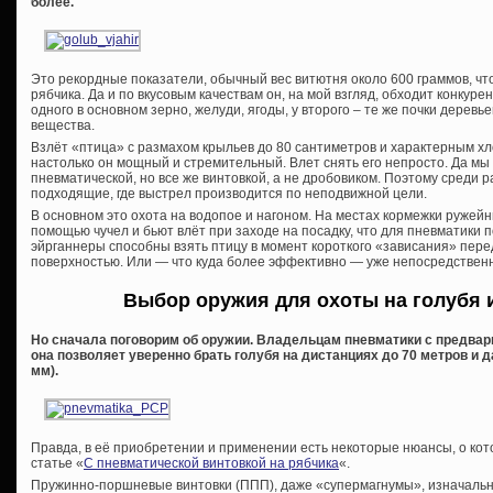
более.
Это рекордные показатели, обычный вес витютня около 600 граммов, чт
рябчика. Да и по вкусовым качествам он, на мой взгляд, обходит конкуре
одного в основном зерно, желуди, ягоды, у второго – те же почки дерев
вещества.
Взлёт «птица» с размахом крыльев до 80 сантиметров и характерным х
настолько он мощный и стремительный. Влет снять его непросто. Да мы и
пневматической, но все же винтовкой, а не дробовиком. Поэтому среди
подходящие, где выстрел производится по неподвижной цели.
В основном это охота на водопое и нагоном. На местах кормежки ружей
помощью чучел и бьют влёт при заходе на посадку, что для пневматики
эйрганнеры способны взять птицу в момент короткого «зависания» пер
поверхностью. Или — что куда более эффективно — уже непосредственн
Выбор оружия для охоты на голубя и
Но сначала поговорим об оружии. Владельцам пневматики с предвар
она позволяет уверенно брать голубя на дистанциях до 70 метров и д
мм).
Правда, в её приобретении и применении есть некоторые нюансы, о кот
статье «
С пневматической винтовкой на рябчика
«.
Пружинно-поршневые винтовки (ППП), даже «супермагнумы», изначальн