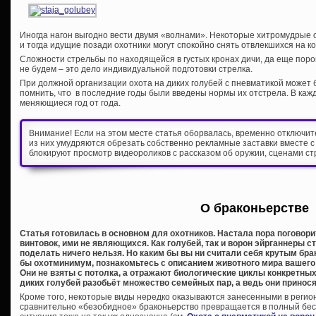
Иногда нагон выгодно вести двумя «волнами». Некоторые хитромудрые 
и тогда идущие позади охотники могут спокойно снять отвлекшихся на к
Сложности стрельбы по находящейся в густых кронах дичи, да еще поро
не будем – это дело индивидуальной подготовки стрелка.
При должной организации охота на диких голубей с пневматикой может 
помнить, что в последние годы были введены нормы их отстрела. В кажд
меняющиеся год от года.
Внимание! Если на этом месте статья оборвалась, временно отключи
из них умудряются обрезать собственно рекламные заставки вместе с
блокируют просмотр видеороликов с рассказом об оружии, сценами ст
О браконьерстве
Статья готовилась в основном для охотников. Настала пора поговор
винтовок, ими не являющихся. Как голубей, так и ворон эйрганнеры с
поделать ничего нельзя. Но каким бы вы ни считали себя крутым бр
бы охотминимум, познакомьтесь с описанием животного мира вашего 
Они не взяты с потолка, а отражают биологические циклы конкретн
диких голубей разобьёт множество семейных пар, а ведь они приносят
Кроме того, некоторые виды нередко оказываются занесенными в регион
сравнительно «безобидное» браконьерство превращается в полный бес