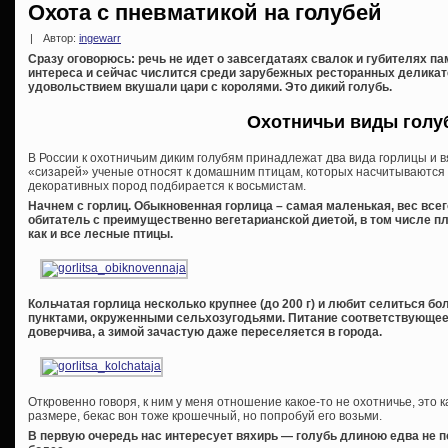
Охота с пневматикой на голубей
|
Автор:
ingewarr
Сразу оговорюсь: речь не идет о завсегдатаях свалок и губителях п
интереса и сейчас числится среди зарубежных ресторанных деликате
удовольствием вкушали цари с королями. Это дикий голубь.
Охотничьи виды голу
В России к охотничьим диким голубям принадлежат два вида горлицы и в
«сизарей» ученые относят к домашним птицам, которых насчитываются с
декоративных пород подбирается к восьмистам.
Начнем с горлиц. Обыкновенная горлица – самая маленькая, вес все
обитатель с преимущественно вегетарианской диетой, в том числе пл
как и все лесные птицы.
Кольчатая горлица несколько крупнее (до 200 г) и любит селиться 
пунктами, окруженными сельхозугодьями. Питание соответствующее.
доверчива, а зимой зачастую даже переселяется в города.
Откровенно говоря, к ним у меня отношение какое-то не охотничье, это к
размере, бекас вон тоже крошечный, но попробуй его возьми.
В первую очередь нас интересует вяхирь — голубь длиною едва не п