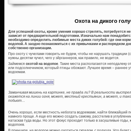
Охота на дикого гол
Для успешной охоты, кроме умения хорошо стрелять, потребуется не
зависит от предварительной подготовки. Изначально нам понадобитс
необходимо определить любимые места диких голубей: где они кормя
водопой. А заодно познакомиться с их привычками и распорядком дня
собственно организации.
Про охоту с чучелами говорить не будем, чтобы не нарушать традиции (ст
нужны десятки чучел, чего у эйрганнеров, как правило, не водится.
Займемся
охотой на водопое
. Такие места располагаются неподалеку о
или подсолнечником, который птицы обожают. Лучшее время – раннее утр
водоемам.
Заманчивая мишень на картинке, не правда ли? В реальности выстрел
окажется на линии огня, может, местный крестьянин, а может, и тако
побьют…
Очень хорошо, если местность небогата водоемами, найти ближайший 
намного проще. А еще его можно создать самому, расстелив в углублен
натаскав туда воды. Но этот фокус проходит только в засушливые годы,
водопоев.
В принципе, на водопое можно охотиться скрадом, с подхода. Что буде