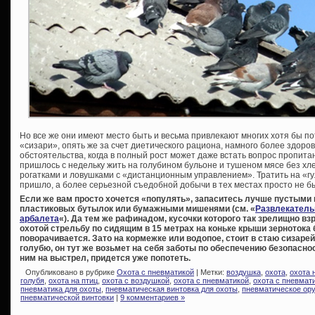
Но все же они имеют место быть и весьма привлекают многих хотя бы по
«сизари», опять же за счет диетического рациона, намного более здоров
обстоятельства, когда в полный рост может даже встать вопрос пропита
пришлось с недельку жить на голубином бульоне и тушеном мясе без х
рогатками и ловушками с «дистанционным управлением». Тратить на «гу
пришло, а более серьезной съедобной добычи в тех местах просто не б
Если же вам просто хочется «популять», запаситесь лучше пустыми
пластиковых бутылок или бумажными мишенями (см. «
Развлекатель
арбалета
«). Да тем же рафинадом, кусочки которого так зрелищно в
охотой стрельбу по сидящим в 15 метрах на коньке крыши зернотока
поворачивается. Зато на кормежке или водопое, стоит в стаю сизаре
голубю, он тут же возьмет на себя заботы по обеспечению безопаснос
ним на выстрел, придется уже попотеть.
Опубликовано в рубрике
Охота с пневматикой
| Метки:
воздушка
,
охота
,
охота 
голубя
,
охота на птиц
,
охота с воздушкой
,
охота с пневматикой
,
охота с пневмат
пневматика для охоты
,
пневматическая винтовка для охоты
,
пневматическое ор
пневматической винтовки
|
9 комментариев »