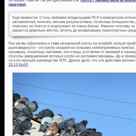
ситуация тоже не так уж однозначна (см.
Охота с пневматикой на воро
практики
).
Ещё моментик. Столь любимая владельцами PCP в компактном исполн
автомобилей, конечно, весьма результативна, поскольку большинств
повозок» не боятся и подпускают их очень близко. Именно поэтому, з
карается довольно жёстко, вплоть до конфискации транспортных средс
Раз уж мы обратились к теме незаконной охоты на голубей, нельзя про
разновидности – отстрелу сизарей на сельских хлебоприемных пунктах, то
назовешь, поскольку, напомню, эти птицы, в отличие от вяхирей и горл
способы умерщвления которых особо не регламентированы. Да и провод
то и по просьбе руководства ХПП. Другое дело, что эти действия вполн
20.13 КоАП
.