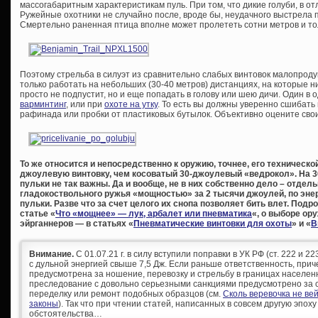
массогабаритным характеристикам пуль. При том, что дикие голуби, в отл
Ружейные охотники не случайно после, вроде бы, неудачного выстрела
Смертельно раненная птица вполне может пролететь сотни метров и то
Поэтому стрельба в силуэт из сравнительно слабых винтовок малопроду
только работать на небольших (30-40 метров) дистанциях, на которые н
просто не подпустит, но и еще попадать в голову или шею дичи. Один в 
варминтинг
, или при
охоте на утку
. То есть вы должны уверенно сшибать 
рафинада или пробки от пластиковых бутылок. Объективно оцените свои
То же относится и непосредственно к оружию, точнее, его техническо
джоулевую винтовку, чем косоватый 30-джоулевый «ведрокол». На 30
пульки не так важны. Да и вообще, не в них собственно дело – отдел
гладокоствольного ружья «мощностью» за 2 тысячи джоулей, по эне
пульки. Разве что за счет целого их снопа позволяет бить влет. По
статье «
Что «мощнее» — лук, арбалет или пневматика
«, о выборе ор
эйрганнеров — в статьях «
Пневматические винтовки для охоты
» и «
В
Внимание.
С 01.07.21 г. в силу вступили поправки в УК РФ (ст. 222 и 
с дульной энергией свыше 7,5 Дж. Если раньше ответственность, при
предусмотрена за ношение, перевозку и стрельбу в границах населен
преследование с довольно серьезными санкциями предусмотрено за с
переделку или ремонт подобных образцов (см.
Сколь веревочка не ве
законы
). Так что при чтении статей, написанных в совсем другую эпоху
обстоятельства…