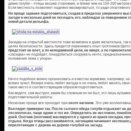
дикие голуби – птицы весьма сторожкие, и ближе чем на 150-200 метров 
Если местность позволяет надежно маскироваться, то ради спортивного
Но проще заранее подготовиться, создав в пределах уверенного выс
загодя и несколько дней не посещать его, наблюдая за поведением г
новой детали рельефа.
Засидка на открытой местности тоже возможна и даже желательна, так к
целях безопасности. Здесь придется перенимать опыт гусятников (фото в
предстоит не влет, а по неподвижной цели, не вверх, а по горизонтали
«засидка» не подойдет, понадобиться сооружать нечто, предназначенно
положения лежа с упора».
Нечто подобное можно организовать и в местах кормежки, например, на
всяких чучел. Вяхири очень любят желуди и не очень любят менять свои
такое место и соответствующим образом подготовиться.
Как видите, сам выстрел, каким бы сложным он ни был, это лишь кульми
подготовительной работы.
Несколько проще все проходит при
охоте нагоном
. Это уже коллективны
Выглядит примерно так. После сытного обеда голуби отдыхают на д
лесополосах, чаще одних и тех же. Определить их несложно, понаблю
дней. Охотник (охотники) маскируются у одного из краев посадки, п
отдыха. Когда птицы рассаживаются, загонщики начинают неспешно д
перелетающих с дерева на дерево голубей на засаду.