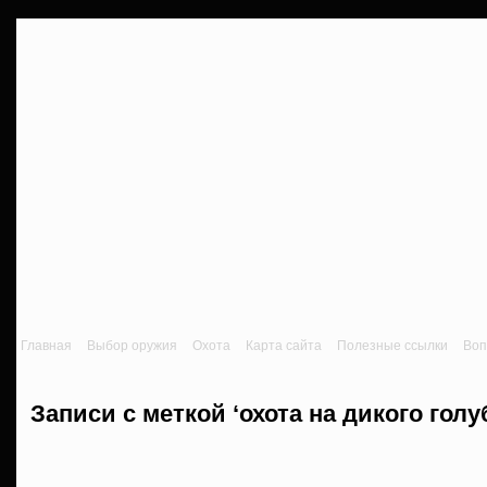
Главная
Выбор оружия
Охота
Карта сайта
Полезные ссылки
Воп
Записи с меткой ‘охота на дикого голу