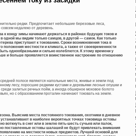
есеннем току из засидки
авнительно редки. Предпочитает небольшие березовые леса,
совсем недалеко от деревень.
ва к концу зимы начинают держаться в районах будущих токов и
в одной мы видим только самцов, в другой — самок. Как только
етерева приступают к токованию. Сроки возникновения тока в
о положения местности и климата, а также от своевременности
 быть однообразными и сильно колеблются. К этому времени у
ьше и больше проявляется воинственное настроение по отношению
средней полосе являются напольные места, жнивье и земли под
нному лесу, поросшие редкими кустами и деревьями лесные опушки и
 среди залитых речных пойм, а иногда обширное моховое болото
евьях, но с образованием проталин начинают токовать на земле.
сезона. Выяснив места постоянного токования, охотники в дневное
у, устанавливают в наиболее вероятных точках токовища остовы
о воткнуть в снег или в землю пять-шесть сучьев или палок,
нно поставленные остовы шалашей не будут привлекать внимания
 появлению на местности новых предметов. Лучшей основой для