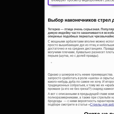
блокируют просмотр видеороликов с расск
Выбор наконечников стрел 
Тетерев — птица очень серьезная. Популяр
дикую индейку часто заканчивается всеоб
оперенье подобных пернатых чрезвычайно 
С мощными арбалетами вполне можно исполь
просто вышибающие дух из птиц и небольших
достаточно и на средних дистанциях. Правда
могучими плечами, буквально разнесет плоть
перьев (шутка, но с долей правды).
Однако у шокеров есть некие преимущества.
запросто сработать в роли «шила» и скрыться
какого-нибудь дуба по самое не хочу. И втор
традиционных собратьев, к тому же их «краб
промахе (а кто не без греха!?) снаряд намно
А вот с описанными в предыдущей главе к
полноразмерниками, а также при стрельбе на
бродхэды — с ними вероятность гарантиров
подборе смотрите в статье «
Стрелы для арб