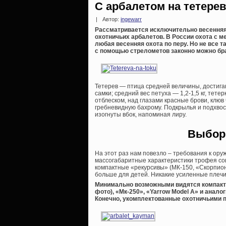
С арбалетом на тетере
|
Автор:
ingewarr
Рассматривается исключительно весенняя
охотничьих арбалетов. В России охота с 
любая весенняя охота по перу. Но не все т
с помощью стрелометов законно можно брат
Тетерев — птица средней величины, достига
самки; средний вес петуха — 1,2-1,5 кг, тет
отблеском, над глазами красные брови, клю
гребневидную бахрому. Подкрылья и подхвос
изогнуты вбок, напоминая лиру.
Выбор 
На этот раз нам повезло – требования к оруж
массогабаритные характеристики трофея сов
компактные «рекурсивы» (МК-150, «Скорпион
больше для детей. Никакие усиленные плечи
Минимально возможными видятся компакт
фото), «Мк-250», «Yarrow Model A» и аналоги
Конечно, укомплектованные охотничьими 