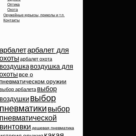
Оптика
Охота
Оружейные курьезы, приколы и т.п.
Контакты
Облако тэгов
арбалет
арбалет для
охоты
арбалет охота
воздушка
воздушка для
охоты
все о
пневматическом оружии
выбор
выбор арбалета
выбор
воздушки
пневматики
выбор
пневматической
винтовки
дешевая пневматика
какая
история оружия