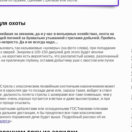
азом об оружии, сценами стрельбы или охоты.
для охоты
нейшая за океаном, да и у нас в вольерных хозяйствах, охота на
щей погоней за буквально утыканной стрелами добычей. Пробить
непросто. Да и не всегда надо…
зовать так называемые «шокеры» (на фото слева), при попадании
 зверей. Энергии в 100-150 джоулей для этого будет вполне
, на коротких есть вероятность, что разлапистый шокер, разогнанный
 на приличную глубину, оставив добытчику уши с хвостом или пучок
 Стрела с классическим лезвийным охотничьим наконечником может
 в зарослях где-то позади дичи или, зараза такая, войдет в ствол
ое: дальность полета стрелы с шокерами все-таки поменьше, чем у
ики» очень хорошо путаются в ветках и даже высокотравье, и при
го проще отыскать.
омпактными арбалетами или оснащенными ГОСТовскими плечами
 дальние дистанции, я бы предпочел все-таки классические
анного поражения дичи будет выше. Подробный рассказ об их
алета
».