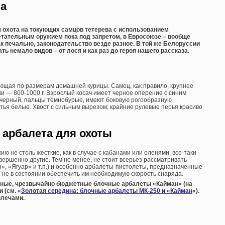
ва
 охота на токующих самцов тетерева с использованием
метательным оружием пока под запретом, в Евросоюзе – вообще
ак печально, законодательство везде разное. В той же Белоруссии
ь немало видов – от лося и как раз до героя нашего рассказа.
ющая по размерам домашней курицы. Самец, как правило, крупнее
ерки — 800-1000 г. Взрослый косач имеет черное оперение с синим
в черный, пальцы темнобурые, имеют боковую рогообразную
тья белые. Хвост с сильным вырезом; крайние рулевые перья красиво
арбалета для охоты
ию не столь жесткие, как в случае с кабанами или оленями, все-таки
ершенно другие. Тем не менее, не стоит всерьез рассматривать
», «Ягуар» и т.п.) и особенно арбалеты-пистолеты, предназначенные
 не в состоянии обеспечить им необходимую скорость снаряда.
ные, чрезвычайно бюджетные блочные арбалеты «Кайман» (на
 (см. «
Золотая середина: блочные арбалеты МК-250 и «Кайман
«).
плечами.