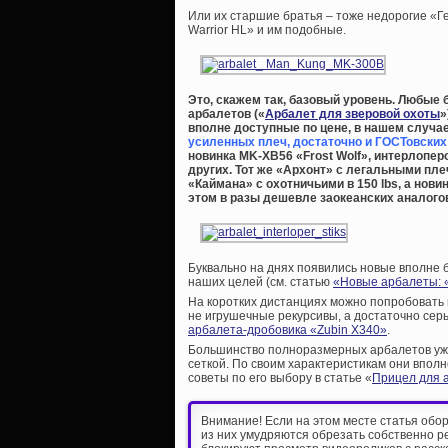
Или их старшие братья – тоже недорогие «Ге
Warrior HL» и им подобные.
Это, скажем так, базовый уровень. Любы
арбалетов («
Арбалет для зверовой охоты
»
вполне доступные по цене, в нашем случа
усиленных плеч, достаточно и ГОСТовских н
новинка MK-XB56 «Frost Wolf», интерлопер
других. Тот же «Архонт» с легальными плеч
«Каймана» с охотничьими в 150 lbs, а нови
этом в разы дешевле заокеанских аналого
Буквально на днях появились новые вполне
наших целей (см. статью
«Новые арбалеты: 
На коротких дистанциях можно попробовать
не игрушечные рекурсивы, а достаточно сер
арбалета-дробовика «Zubin X340»
.
Большинство полноразмерных арбалетов уже
сеткой. По своим характеристикам они впол
советы по его выбору в статье «
Прицел для 
Внимание! Если на этом месте статья обо
из них умудряются обрезать собственно р