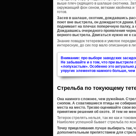
выше плеч сидящего в шалаше охотника. Зат
окружающий фон сеном, ветками хвойняка и 
готов.
Засев в шалаше, охотник, дождавшись рас
поют вне выстрела, он дожидается драки.
поднимает на плечах поперечную палку, а 
Дождавшись очередного проявления черныш
верного выстрела. Двигаться нужно не к сам
Знание повадок тетеревов и умелое передв
интересную, до сих пор мало описанную в л
Внимание: про выборе заводских засидо
Не забывайте и о том, что при выстреле
«лопухастым». Особенно это актуально 
упругих элементов намного больше, чем 
Стрельба по токующему тет
Она намного сложнее, чем ружейная. Стре
снопом. А схватившиеся птицы не собираю
места на место. Трезво оценивайте свои в
принятием решения об охоте. И тем не мен
Тетерок стрелять нельзя, так же как и токови
Наиболее успешной бывает стрельба по ясно
Точку прицеливания лучше выбирать так, 
дополнительным препятствием для стрелы