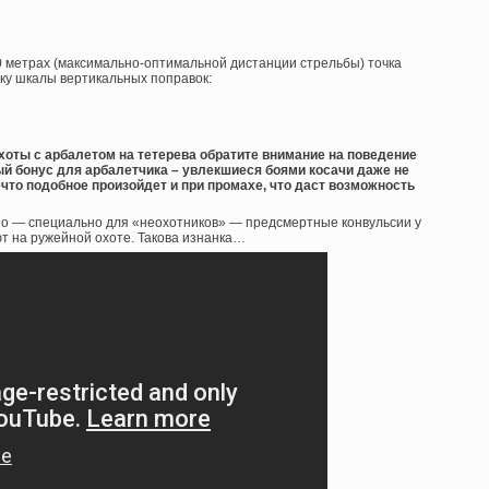
30 метрах (максимально-оптимальной дистанции стрельбы) точка
у шкалы вертикальных поправок:
хоты с арбалетом на тетерева обратите внимание на поведение
ый бонус для арбалетчика – увлекшиеся боями косачи даже не
что подобное произойдет и при промахе, что даст возможность
. Но — специально для «неохотников» — предсмертные конвульсии у
т на ружейной охоте. Такова изнанка…