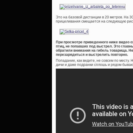
Это на базовой дистанции в 20 метров. На 
прицеливания смещается на следующую риск
При просмотре приведенного ниже видео о
птиц, не попавших под выстрел. Это главн
обратили внимания на гибель товарища. Не
перезарядиться и выстрелить повторно.
Попадание, как видите, не совсем по месту
дичи и даже подранки сплошь и рядом бываю