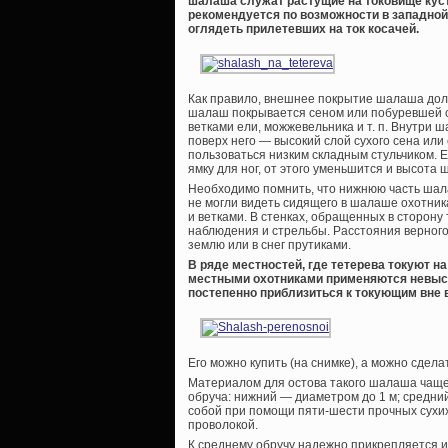
шалаша служат растущие на токовище кус
рекомендуется по возможности в западной 
оглядеть прилетевших на ток косачей.
Как правило, внешнее покрытие шалаша долж
шалаш покрывается сеном или побуревшей с
ветками ели, можжевельника и т. п. Внутри 
поверх него — высокий слой сухого сена или
пользоваться низким складным стульчиком. 
ямку для ног, от этого уменьшится и высота
Необходимо помнить, что нижнюю часть шала
не могли видеть сидящего в шалаше охотник
и ветками. В стенках, обращенных в сторону
наблюдения и стрельбы. Расстояния верного
землю или в снег прутиками.
В ряде местностей, где тетерева токуют 
местными охотниками применяются невыс
постепенно приблизиться к токующим вне
Его можно купить (на снимке), а можно сдела
Материалом для остова такого шалаша чаще в
обруча: нижний — диаметром до 1 м; средни
собой при помощи пяти-шести прочных сухих
проволокой.
К среднему обручу надежно прикрепляется и