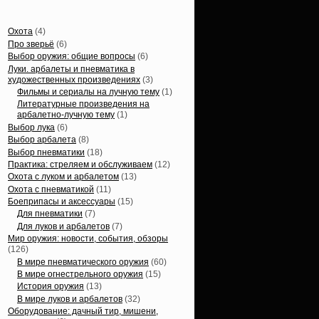
Статьи, обзоры
Охота
(4)
Про зверьё
(6)
Выбор оружия: общие вопросы
(6)
Луки. арбалеты и пневматика в
художественных произведениях
(3)
Фильмы и сериалы на лучную тему
(1)
Литературные произведения на
арбалетно-лучную тему
(1)
Выбор лука
(6)
Выбор арбалета
(8)
Выбор пневматики
(18)
Практика: стреляем и обслуживаем
(12)
Охота с луком и арбалетом
(13)
Охота с пневматикой
(11)
Боеприпасы и аксессуары
(15)
Для пневматики
(7)
Для луков и арбалетов
(7)
Мир оружия: новости, события, обзоры
(126)
В мире пневматического оружия
(60)
В мире огнестрельного оружия
(15)
История оружия
(13)
В мире луков и арбалетов
(32)
Оборудование: дачный тир, мишени,