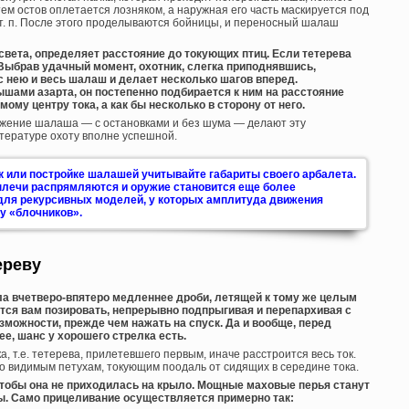
ем остов оплетается лозняком, а наружная его часть маскируется под
т. п. После этого проделываются бойницы, и переносный шалаш
света, определяет расстояние до токующих птиц. Если тетерева
 Выбрав удачный момент, охотник, слегка приподнявшись,
с нею и весь шалаш и делает несколько шагов вперед.
ами азарта, он постепенно подбирается к ним на расстояние
ому центру тока, а как бы несколько в сторону от него.
ижение шалаша — с остановками и без шума — делают эту
итературе охоту вполне успешной.
к или постройке шалашей учитывайте габариты своего арбалета.
 плечи распрямляются и оружие становится еще более
для рекурсивных моделей, у которых амплитуда движения
у «блочников».
ереву
ла вчетверо-впятеро медленнее дроби, летящей к тому же целым
тся вам позировать, непрерывно подпрыгивая и перепархивая с
озможности, прежде чем нажать на спуск. Да и вообще, перед
ее, шанс у хорошего стрелка есть.
ка, т.е. тетерева, прилетевшего первым, иначе расстроится весь ток.
 видимым петухам, токующим поодаль от сидящих в середине тока.
чтобы она не приходилась на крыло. Мощные маховые перья станут
. Само прицеливание осуществляется примерно так: