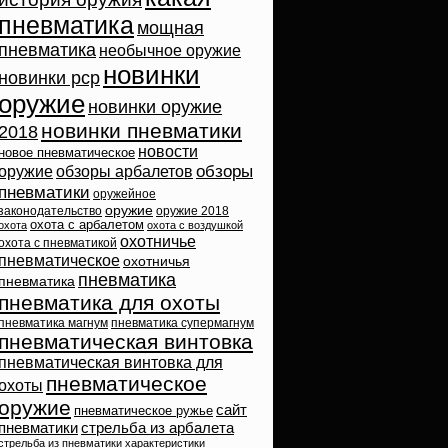
пневматика
мощная
пневматика
необычное оружие
новинки
новинки pcp
оружие
новинки оружие
новинки пневматики
2018
новости
новое пневматическое
обзоры
оружие
обзоры арбалетов
пневматики
оружейное
оружие
законодательство
оружие 2018
охота с арбалетом
охота
охота с воздушкой
охотничье
охота с пневматикой
пневматическое
охотничья
пневматика
пневматика
пневматика для охоты
пневматика магнум
пневматика супермагнум
пневматическая винтовка
пневматическая винтовка для
пневматическое
охоты
оружие
сайт
пневматическое ружье
пневматики
стрельба из арбалета
стрельба из пневматики
характеристики