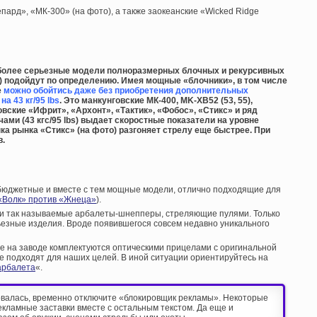
пард», «МК-300» (на фото), а также заокеанские «Wicked Ridge
е более серьезные модели полноразмерных блочных и рекурсивных
) подойдут по определению. Имея мощные «блочники», в том числе
е
можно обойтись даже без приобретения дополнительных
а 43 кг/95 lbs
. Это манкунговские МК-400, MK-XB52 (53, 55),
овские «Ифрит», «Архонт», «Тактик», «Фобос», «Стикс» и ряд
ами (43 кгс/95 lbs) выдает скоростные показатели на уровне
нка рынка «Стикс» (на фото) разгоняет стрелу еще быстрее. При
в.
 бюджетные и вместе с тем мощные модели, отлично подходящие для
«Волк» против «Жнеца»
).
 и так называемые арбалеты-шнепперы, стреляющие пулями. Только
ьезные изделия. Вроде появившегося совсем недавно уникального
 на заводе комплектуются оптическими прицелами с оригинальной
не подходят для наших целей. В иной ситуации ориентируйтесь на
арбалета
«.
рвалась, временно отключите «блокировщик рекламы». Некоторые
екламные заставки вместе с остальным текстом. Да еще и