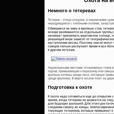
Охота на в
Немного о тетеревах
Тетерев – птица оседлая, и перекочевки ср
чередующиеся с хлебными полями, зачастую 
Сбившиеся на зиму в крупные стаи, тетере
вскоре разбиваются на отдельные группы: 
начинает пригревать мартовское солнце, т
решающей мере зависят от географическог
наступления весны. Поэтому они не могут
самцов сильно распухают брови и все бол
к другим петухам.
Характерными местами тетеревиных токов в 
паром, примыкающие к березняку или смеша
крупные поляны среди леса, песчаные гривы
среди крупняка. В марте косачи поют на дер
Подготовка к охоте
К охоте надо готовиться еще до открытия 
время, когда тетерева не держатся на ток
для будущих шалашей. Для этого достаточн
соединив сверху их концы. Заблаговреме
токующих тетеревов, которые привыкнут к