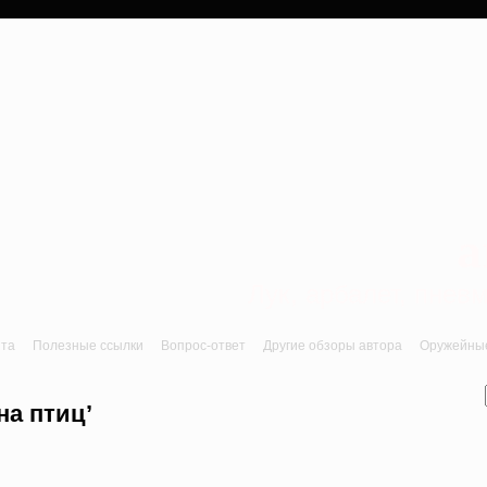
a
Лук, арбалет, пне
йта
Полезные ссылки
Вопрос-ответ
Другие обзоры автора
Оружейные 
на птиц’