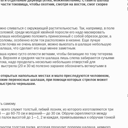
ты и отдельные деревца (елка, можжевельник). Ставить шалаш
части токовища, чтобы охотник, смотря на восток, смог скорее
но сливаться с окружающей растительностью. Так, например, в поле
оломой; среди молодой хвойной поросли его надо маскировать
шалаша необходимо положить принесенный с собой обрезок доски, а
 соломы, особенно если ток расположен в низине. Еще лучше
Если почва не очень влажная, можно выкопать в шалаше небольшую
 шалаша, что сделает его еще менее заметным.
ша нужно густо оплести ветками, чтобы бегающие по току тетерева
а. Верхняя и средняя части шалаша лишь слегка забираются сучьями
 тока, надо проделать несколько небольших отверстий для
 выстрела (20 и 30 м) полезно заранее обозначить воткнутыми в
на открытых напольных местах и мало преследуются человеком,
окие переносные шалаши, при помощи которых стрелок может
 выстрела чернышам.
ть самому.
сего служит толстый, гибкий лозняк, из которого изготовляются три
й — до 60-70 см и верхний— до 30 см. Обручи скрепляются между
 палок высотой до 1—1, 2 м каждая, привязываемых к обручам тонкой
знутри толстая палка, которая проходит поперек шалаша, немного