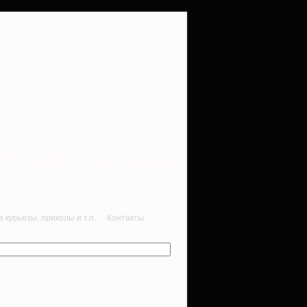
rbalet-airgun
вматика для начинающих
курьезы, приколы и т.п.
Контакты