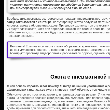
ожидания производим контрольный выстрел. При необходимости 
«кликов» получается многовато, понадобится дополнительная п
при температурах ниже -10-12 градусов я бы не стал.
Вообще, зима несколько экстремальная пора для пневматики, поэтому 
зайца открывается в сентябре
, но тут преимущество получают местны
жировок, вроде заброшенных садов. Пришлому охотнику при отсутствии 
их будет сложновато, хотя при определенном опыте вполне реально. Ту
«аборигенам», которые еще и будут довольны сокращением количества
посадкам зверьков.
Внимание! Если на этом месте статья оборвалась, временно отключи
из них умудряются обрезать собственно рекламные заставки вместе с
блокируют просмотр видеороликов с рассказом об оружии, сценами ст
Охота с пневматикой н
О ней совсем коротко, и вот почему. Я нигде не нашел упоминания о 
африканских странах, где охота с пневматикой обычна, в том числе и 
Объясняется это просто, возьмем для примера родные реалии. У нас утк
охота на весеннего селезня с подсадной или чучелами. Для первого ва
понятным причинам не подходит и, естественно, запрещено. Казалось б
идеальная мишень для малокалиберный винтовки или пневматики. Но 
дроби привычен для любого охотника, знающего, что падающие с небес