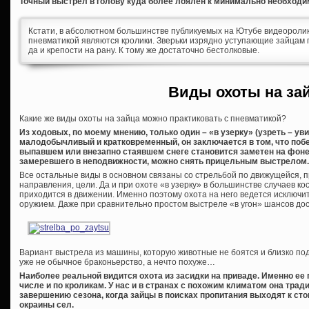
Точный выстрел в голову куда более лоялен к минимально необходим
Кстати, в абсолютном большинстве публикуемых на Ютубе видеоролико
пневматикой являются кролики. Зверьки изрядно уступающие зайцам 
да и крепости на рану. К тому же достаточно бестолковые.
Виды охоты на за
Какие же виды охоты на зайца можно практиковать с пневматикой?
Из ходовых, по моему мнению, только один – «в узерку» (узреть – у
малодобычливый и кратковременный, он заключается в том, что побе
выпавшем или внезапно стаявшем снеге становится заметен на фоне 
замеревшего в неподвижности, можно снять прицельным выстрелом.
Все остальные виды в основном связаны со стрельбой по движущейся, п
направления, цели. Да и при охоте «в узерку» в большинстве случаев кос
приходится в движении. Именно поэтому охота на него ведется исключи
оружием. Даже при сравнительно простом выстреле «в угон» шансов дос
Вариант выстрела из машины, которую животные не боятся и близко под
уже не обычное браконьерство, а нечто похуже…
Наиболее реальной видится охота из засидки на приваде. Именно ее 
числе и по кроликам. У нас и в странах с похожим климатом она трад
завершению сезона, когда зайцы в поисках пропитания выходят к сто
окраины сел.