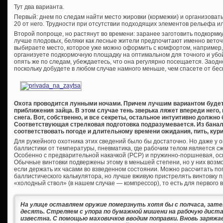
Тут два варианта.
Первый: днем по следам найти место жировки (кормежки) и организоват
20 от него. Трудности при отсутствии подходящих элементов рельефа ил
Второй попроще, но растянут во времени: заранее заготовить подкормку –
лучше плодовых, беляки как лесные жители предпочитают именно веточн
выбираете место, которое уже можно оформить с комфортом, например,
организуете подкормочную площадку на оптимальном для точного и убой
опять же по следам, убеждаетесь, что она регулярно посещается. Заодно
поскольку добудете в любом случае намного меньше, чем спасете от бе
Охота проводится лунными ночами. Причем лучшим вариантом будет, 
приближения зайца. В этом случае тень зверька ляжет впереди него,
снега. Вот, собственно, и все секреты, остальное интуитивно должн
Соответствующая стрелковая подготовка подразумевается. Из бана
соответствовать погоде и длительному времени ожидания, пить, курит
Для ружейного охотника этих сведений было бы достаточно. Но даже у 
баллистики от температуры, пневматика, где рабочим телом является с
Особенно с предварительной накачкой (PCP) и пружинно-поршневая, о
Обычные винтовки подвержены этому в меньшей степени, но у них возм
если держать их часами во взведенном состоянии. Можно рассчитать по
баллистического калькулятора, но лучше вживую пристрелять винтовку п
«холодный ствол» (в нашем случае — компрессор), то есть для первого 
На улице оставляем оружие померзнуть хотя бы с полчаса, зат
десять. Стреляем с упора по бумажной мишени на рабочую дистан
известна. С помощью маховичков вводим поправки. Вновь заряжа