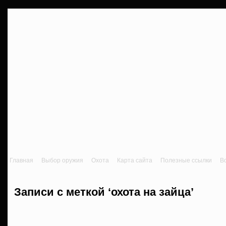
Главная
Выбор оружия
Охота
Карта сайта
Полезные ссылки
В
Записи с меткой ‘охота на зайца’