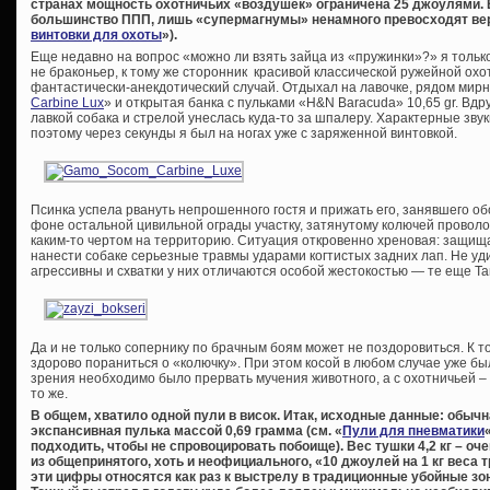
странах мощность охотничьих «воздушек» ограничена 25 джоулями. В
большинство ППП, лишь «супермагнумы» ненамного превосходят вер
винтовки для охоты
»).
Еще недавно на вопрос «можно ли взять зайца из «пружинки»?» я тольк
не браконьер, к тому же сторонник красивой классической ружейной ох
фантастически-анекдотический случай. Отдыхал на лавочке, рядом мирн
Carbine Lux
» и открытая банка с пульками «H&N Baracuda» 10,65 gr. Вд
лавкой собака и стрелой унеслась куда-то за шпалеру. Характерные звуки
поэтому через секунды я был на ногах уже с заряженной винтовкой.
Псинка успела рвануть непрошенного гостя и прижать его, занявшего об
фоне остальной цивильной ограды участку, затянутому колючей проволо
каким-то чертом на территорию. Ситуация откровенно хреновая: защища
нанести собаке серьезные травмы ударами когтистых задних лап. Не у
агрессивны и схватки у них отличаются особой жестокостью — те еще Т
Да и не только сопернику по брачным боям может не поздоровиться. К то
здорово пораниться о «колючку». При этом косой в любом случае уже бы
зрения необходимо было прервать мучения животного, а с охотничьей – 
то же.
В общем, хватило одной пули в висок. Итак, исходные данные: обычн
экспансивная пулька массой 0,69 грамма (см. «
Пули для пневматики
подходить, чтобы не спровоцировать побоище). Вес тушки 4,2 кг – о
из общепринятого, хоть и неофициального, «10 джоулей на 1 кг веса 
эти цифры относятся как раз к выстрелу в традиционные убойные зон