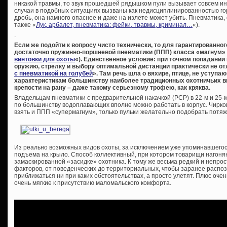
никакой травмы, то звук прошедшей рядышком пули вызывает совсем ин
случаи в подобных ситуациях вызваны как недисциплинированностью гор
дробь, она намного опаснее и даже на излете может убить. Пневматика
также «
Лук, арбалет, пневматика: фейки, травмы, криминал…
«).
.
Если же подойти к вопросу чисто технически, то для гарантированно
достаточно пружинно-поршневой пневматики (ППП) класса «магнум» 
винтовки для охоты
«). Единственное условие: при точном попадании 
оружию, стрелку и выбору оптимальной дистанции практически не от
с пневматикой на голубей
». Там речь шла о вяхире, птице, не уступ
характеристикам большинству наиболее традиционных охотничьих в
крепости на рану – даже такому серьезному трофею, как кряква.
Владельцам пневматики с предварительной накачкой (PCP) в 22-м и 25-м 
по большинству водоплавающих вполне можно работать в корпус. Чирко
взять и ППП «супермагнум», только пульки желательно подобрать потяж
Из реально возможных видов охоты, за исключением уже упоминавшегося
подъема на крыло. Способ коллективный, при котором товарищи нагоняю
замаскированной «засидке» охотника. К тому же весьма редкий и непрос
факторов, от поведенческих до территориальных, чтобы заранее распозн
приближаться ни при каких обстоятельствах, а просто улетят. Плюс очен
очень мягкие к присутствию маломальского комфорта.