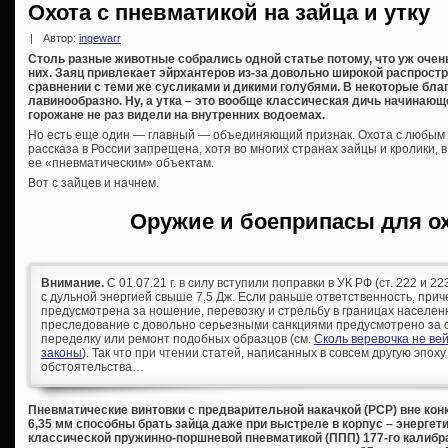
Охота с пневматикой на зайца и утку
|
Автор:
ingewarr
Столь разные животные собрались одной статье потому, что уж очен
них. Заяц привлекает эйрхантеров из-за довольно широкой распрост
сравнении с теми же сусликами и дикими голубями. В некоторые бла
лавинообразно. Ну, а утка – это вообще классическая дичь начинающе
горожане не раз видели на внутренних водоемах.
Но есть еще один — главный — объединяющий признак. Охота с любым 
рассказа в России запрещена, хотя во многих странах зайцы и кролики, 
ее «пневматическим» объектам.
Вот с зайцев и начнем.
Оружие и боеприпасы для ох
Внимание.
С 01.07.21 г. в силу вступили поправки в УК РФ (ст. 222 и 
с дульной энергией свыше 7,5 Дж. Если раньше ответственность, при
предусмотрена за ношение, перевозку и стрельбу в границах населен
преследование с довольно серьезными санкциями предусмотрено за с
переделку или ремонт подобных образцов (см.
Сколь веревочка не ве
законы
). Так что при чтении статей, написанных в совсем другую эпоху
обстоятельства…
Пневматические винтовки с предварительной накачкой (
PCP) вне конк
6,35 мм способны брать зайца даже при выстреле в корпус – энергет
классической пружинно-поршневой пневматикой (ППП) 177-го калибра 