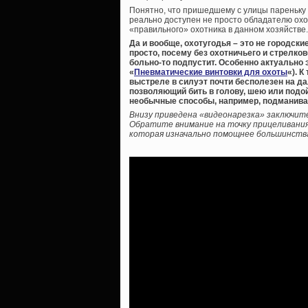
Понятно, что пришедшему с улицы пареньку 
реально доступен не просто обладателю охо
«правильного» охотника в данном хозяйстве.
Да и вообще, охотугодья – это не городски
просто, посему без охотничьего и стрелков
больно-то подпустит. Особенно актуально 
«
Пневматические винтовки для охоты
«). 
выстреле в силуэт почти бесполезен на дал
позволяющий бить в голову, шею или подо
необычные способы, например, подманивая 
Внизу приведена «видеонарезка» заключите
Обратите внимание на точку прицеливания
которая изначально помощнее большинства