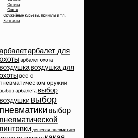
Оптика
Охота
Оружейные курьезы, приколы и т.п.
Контакты
Облако тэгов
арбалет
арбалет для
охоты
арбалет охота
воздушка
воздушка для
охоты
все о
пневматическом оружии
выбор
выбор арбалета
выбор
воздушки
пневматики
выбор
пневматической
винтовки
дешевая пневматика
какая
история оружия