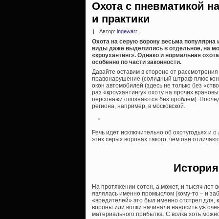
Охота с пневматикой н
и практики
|
Автор:
ingewarr
Охота на серую ворону весьма популярна 
виды даже выделились в отдельное, на мой
«кроухантинг». Однако и нормальная охот
особенно по части законности.
Давайте оставим в стороне от рассмотрения 
правонарушение (солидный штраф плюс конф
окон автомобилей (здесь не только без «ство
раз «кроухантингу» охоту на прочих врановы
персонажи опознаются без проблем). Последн
региона, например, в московской.
Речь идет исключительно об охотугодьях и о
этих серых воронах такого, чем они отличают
История
На протяжении сотен, а может, и тысяч лет 
являлась именно промыслом (кому-то – и за
«вредителей» это был именно отстрел для, к
вороны или волки начинали наносить уж очен
материального прибытка. С волка хоть можно