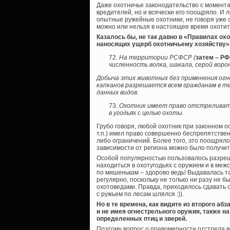
Даже охотничье законодательство с момента
вредителей, но и всячески его поощряло. И 
опытные ружейные охотники, не говоря уже о
можно или нельзя в настоящее время охотит
Казалось бы, не так давно в «Правилах о
наносящих ущерб охотничьему хозяйству». 
На территории РСФСР (
затем – РФ
численность волка, шакала, серой воро
Добыча этих животных без применения огн
капканов разрешается всем гражданам в т
данных видов.
Охотник имеет право отстреливать
в угодьях с целью охоты.
Грубо говоря, любой охотник при законном ос
т.п.) имел право совершенно беспрепятстве
либо ограничений. Более того, это поощрял
зависимости от региона можно было получит
Особой популярностью пользовалось разреше
находиться в охотугодьях с оружием и в меж
по мишенькам – здорово ведь! Выдавалась т
регулярно, поскольку не только ни разу не б
охотоведами. Правда, приходилось сдавать о
с ружьем по лесам шлялся :)).
Но в те времена, как видите из второго аб
и не имея огнестрельного оружия, также 
определенных птиц и зверей.
Поэтому вопрос о правомерности отстрела во