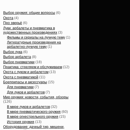
Статьи, обзоры
Выбор оружия: общие вопросы
(6)
Охота
(4)
Про зверьё
(6)
Луки. арбалеты и пневматика в
художественных произведениях
(3)
Фильмы и сериалы на лучную тему
(1)
Литературные произведения на
арбалетно-лучную тему
(1)
Выбор лука
(6)
Выбор арбалета
(8)
Выбор пневматики
(18)
Практика: стреляем и обслуживаем
(12)
Охота с луком и арбалетом
(13)
Охота с пневматикой
(11)
Боеприпасы и аксессуары
(15)
Для пневматики
(7)
Для луков и арбалетов
(7)
Мир оружия: новости, события, обзоры
(126)
В мире луков и арбалетов
(32)
В мире пневматического оружия
(60)
В мире огнестрельного оружия
(15)
История оружия
(13)
Оборудование: дачный тир, мишени,