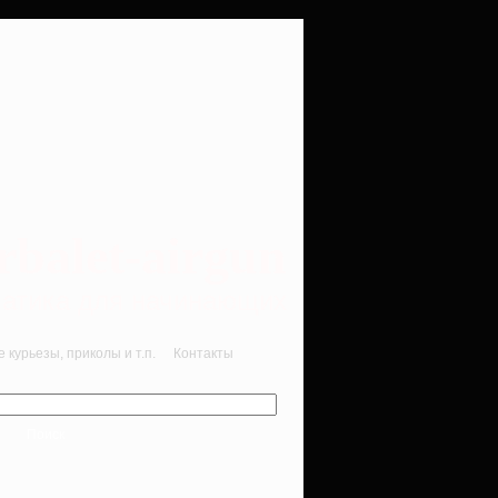
rbalet-airgun
вматика для начинающих
курьезы, приколы и т.п.
Контакты