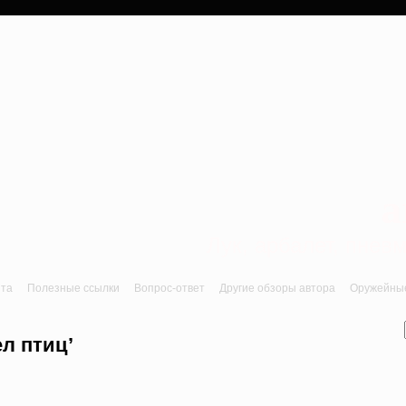
a
Лук, арбалет, пне
йта
Полезные ссылки
Вопрос-ответ
Другие обзоры автора
Оружейные 
ел птиц’