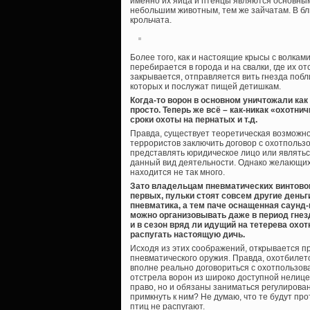
именно их яйца и птенцы являются основным
небольшим животным, тем же зайчатам. В бл
крольчата.
Более того, как и настоящие крысы с волкам
перебирается в города и на свалки, где их о
закрывается, отправляется вить гнезда побл
которых и послужат пищей детишкам.
Когда-то ворон в основном уничтожали как 
просто. Теперь же всё – как-никак «охотни
сроки охоты на пернатых и т.д.
Правда, существует теоретическая возможно
террористов заключить договор с охотпользо
представлять юридическое лицо или являть
данный вид деятельности. Однако желающих
находится не так много.
Зато владельцам пневматических винтово
первых, пульки стоят совсем другие деньги
пневматика, а тем паче оснащенная саунд-
можно организовывать даже в период гнезд
и в сезон вряд ли идущий на тетерева охо
распугать настоящую дичь.
Исходя из этих соображений, открывается п
пневматического оружия. Правда, охотбилето
вполне реально договориться с охотпользов
отстрела ворон из широко доступной нелиц
право, но и обязаны заниматься регулирова
примкнуть к ним? Не думаю, что те будут про
птиц не распугают.