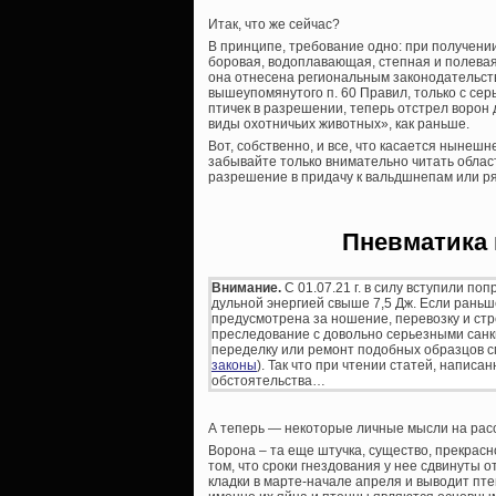
Итак, что же сейчас?
В принципе, требование одно: при получени
боровая, водоплавающая, степная и полевая
она отнесена региональным законодательств
вышеупомянутого п. 60 Правил, только с се
птичек в разрешении, теперь отстрел ворон 
виды охотничьих животных», как раньше.
Вот, собственно, и все, что касается нынеш
забывайте только внимательно читать облас
разрешение в придачу к вальдшнепам или ря
Пневматика 
Внимание.
С 01.07.21 г. в силу вступили поп
дульной энергией свыше 7,5 Дж. Если раньш
предусмотрена за ношение, перевозку и стр
преследование с довольно серьезными санк
переделку или ремонт подобных образцов с
законы
). Так что при чтении статей, написа
обстоятельства…
А теперь — некоторые личные мысли на рас
Ворона – та еще штучка, существо, прекрас
том, что сроки гнездования у нее сдвинуты 
кладки в марте-начале апреля и выводит птен