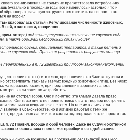
 своего возникновения не только не препятствовало истреблению
лишь буквально в последние годы все изменилось настолько, что и
б эйрганнерах, зачастую затрудняются ответить на вопрос – так
ься на ворон?
хоты» красовалась статья «Регулирование численности животных,
В ней, в частности, говорилось:
, прим. автора
) подлежит регулированию в течение круглого года
ны, а также бродячих беспородных собак и кошек.
естрельного оружия, специальных препаратов, а также петель и
ечение круглого года. При этом разрешается разрушать жилища
 перечисленных в п. 72 животных при любом законном нахождении
уществлении охоты (т.е. в сезон, при наличии охотбилета, путевки и
нно отстреливать так называемых вредных животных и птиц. Без каких
ось материально, скажем, при предъявлении вороньих лапок в
ь патроны или зачет по «отработке».
ние на отстрел ворон. Оно и понятно: эта бумага давала право
сезонье. Опять же ничто не препятствовало в этот период пострелять
акая заманчивая вещь далеко не всем. Но мне их выписывали
ыл замечен в браконьерстве, но и активно работал с теми же
тчет, представляя лапки и тем самым подтверждая, что не просто так
заца п. 72 Правил, вообще любой человек, даже не будучи охотником
на законных основаниях вполне мог приобщиться к добыванию
рон ни у кого не возникал, на протяжении десятилетий все было