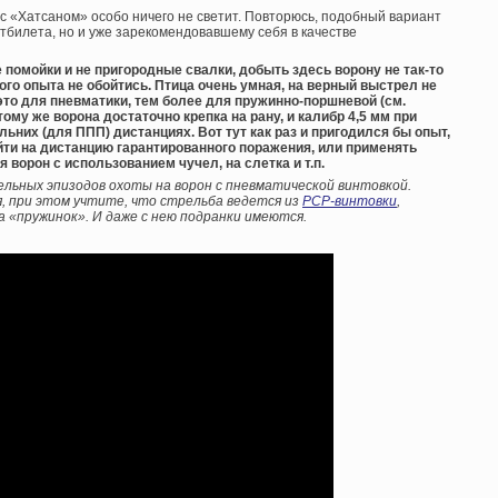
с «Хатсаном» особо ничего не светит. Повторюсь, подобный вариант
тбилета, но и уже зарекомендовавшему себя в качестве
е помойки и не пригородные свалки, добыть здесь ворону не так-то
ого опыта не обойтись. Птица очень умная, на верный выстрел не
это для пневматики, тем более для пружинно-поршневой (см.
К тому же ворона достаточно крепка на рану, и калибр 4,5 мм при
ьних (для ППП) дистанциях. Вот тут как раз и пригодился бы опыт,
йти на дистанцию гарантированного поражения, или применять
ворон с использованием чучел, на слетка и т.п.
льных эпизодов охоты на ворон с пневматической винтовкой.
, при этом учтите, что стрельба ведется из
PCP-винтовки
,
 «пружинок». И даже с нею подранки имеются.