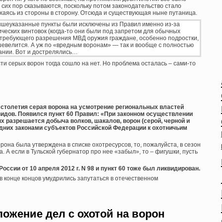
о сих пор сказываются, поскольку потом законодательство стало
ахаясь из стороны в сторону. Отсюда и существующая ныне путаница.
ышеуказанные пункты были исключены из Правил именно из-за
ических винтовок (когда-то они были под запретом для обычных
е требующего разрешения МВД оружия граждане, особенно подростки,
 шевелится. А уж по «вредным воронам» — так и вообще с полностью
вании. Вот и дострелялись…
и серых ворон тогда сошло на нет. Но проблема осталась – сами-то
о столетия серая ворона на усмотрение региональных властей
видов. Появился пункт 60 Правил: «При законном осуществлении
 разрешается добыча волков, шакалов, ворон (серой, черной и
дних законами субъектов Российской Федерации к охотничьим
ворона была утверждена в списке охотресурсов, то, пожалуйста, в сезон
. А если в Тульской губернатор про нее «забыл», то – фигушки, пусть
ссии от 10 апреля 2012 г. N 98 и пункт 60 тоже был ликвидирован.
в конце концов умудрились запутаться в отечественном
ожение дел с охотой на ворон