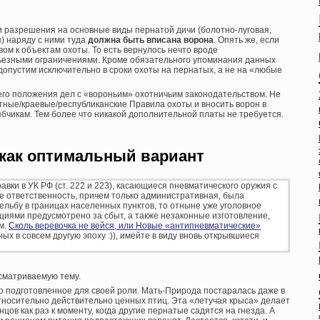
и разрешения на основные виды пернатой дичи (болотно-луговая,
) наряду с ними туда
должна быть вписана ворона
. Опять же, если
ом к объектам охоты. То есть вернулось нечто вроде
рьезными ограничениями. Кроме обязательного упоминания данных
допустим исключительно в сроки охоты на пернатых, а не на «любые
него положения дел с «вороньим» охотничьим законодательством. Не
тные/краевые/республиканские Правила охоты и вносить ворон в
бчикам. Тем более что никакой дополнительной платы не требуется.
как оптимальный вариант
равки в УК РФ (ст. 222 и 223), касающиеся пневматического оружия с
е ответственность, причем только административная, была
ельбу в границах населенных пунктов, то отныне уже уголовное
циями предусмотрено за сбыт, а также незаконные изготовление,
м.
Сколь веревочка не вейся, или Новые «антипневматические»
нных в совсем другую эпоху :)), имейте в виду вновь открывшиеся
сматриваемую тему.
но подготовленное для своей роли. Мать-Природа постаралась даже в
относительно действительно ценных птиц. Эта «летучая крыса» делает
цов как раз к моменту, когда другие пернатые садятся на гнезда. А