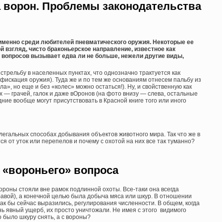
а ворон. Проблемы законодательства
именно среди любителей пневматического оружия. Некоторые ее
 взгляд, чисто браконьерское направление, известное как
а вопросов вызывает едва ли не больше, нежели другие виды,
стрельбу в населенных пунктах, что однозначно трактуется как
искация оружия). Туда же и по тем же основаниям отнесем пальбу из
ла», но еще и без «колес» можно остаться!). Ну, и свойственную как
х — грачей, галок и даже вОронов (на фото внизу — слева, остальные
ие вообще могут присутствовать в Красной книге того или иного
 легальных способах добывания объектов животного мира. Так что же в
ся от уток или перепелов и почему с охотой на них все так туманно?
 «вороньего» вопроса
вороны стояли вне рамок подлинной охоты. Все-таки она всегда
бавой), а конечной целью была добыча мяса или шкур. В отношении
ак бы сейчас выразились, регулирования численности. В общем, когда
ь явный ущерб, их просто уничтожали. Не имея с этого видимого
 было шкуру снять, а с вороны?