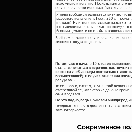
тихо, мирно и понятно. Последствия этого д
регулярно и резко меняться, буквально шар
У меня вообще складывается мнение, что в
массового появления в России 90-х пневмат
граждан). Ну и, понятно, дорвавшиеся до н
с энтузиазмом начали палить по всему, что
благими целями и на как бы законном осно
В общем, законное регулирование численност
хищницы никуда не делись.
Потом, уже в начале 10-х годов нынешнег
стала включаться в перечень охотничьих 
охоты на любые виды охотничьих животных
большеклювой), в случае отнесения после
ресурсам.»
То есть, если, скажем, в Рязанской области 
отстреливай ее, как в старые добрые времена
себе плодятся.
Но это ладно, ведь Приказом Минприроды Ро
Неудивительно, что даже опытные охотники 
законотворчестве.
Современное пол