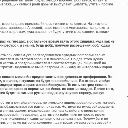
 рационом питания подрастающих воронят. Достается, кстати, и
излежащих селах в роли добычи выступают цыплята, утята и прочие
и, ворона давно приспособилась к жизни с человеком. На зиму она
тстрел запрещен. А весной, чаще именно в межсезонье, когда охота
иже к водоемам, куда вскоре прибудут уточки с селезнями, выводки
раз на гнездах, в остальное время взять этого хищника куда как не
чий ресурс», а значит, будь добр, получай разрешения, соблюдай
сть при совсем уже расплодившемся в угодьях поголовье серых
вателем на отстрел ворон и в межсезонье. Но для этого нужно
ся частным предпринимателем с соответствующей лицензией на
 тратить недешевые ныне патроны на никому не интересных ворон
к вполне могли бы предоставить определенные преференции. Во-
, а значит, энтузиастов будет явно побольше. Во-вторых, любая
модераторами, практически бесшумна. То есть отстрел вполне
ования ценных пернатых, не боясь их снять с кладок. Более того,
тник будет палить из ружья в подвернувшуюся ворону, рискуя
ростор и для эйрганнеров, не имеющих лицензированного охотничьего
м обзаводиться все равно придется. Но, имея на руках сей документ,
ателями, скажем, владельцами частных хозяйств, о проведении
ензируемой пневматики. Штатные их работники не просто имеют
нием численности, санитарными отстрелами и т.п. Почему бы и не
тив, опять же патроны сэкономят, да и грохотом выстрелов зверей и