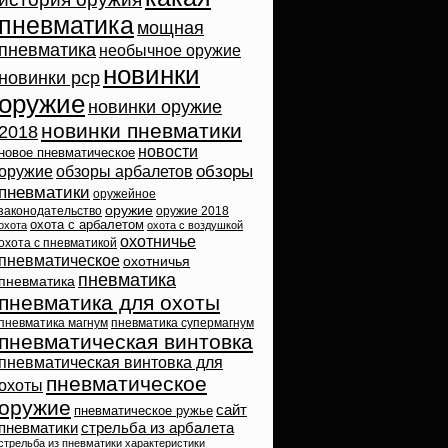
пневматика
мощная
пневматика
необычное оружие
новинки
новинки pcp
оружие
новинки оружие
новинки пневматики
2018
новости
новое пневматическое
обзоры
оружие
обзоры арбалетов
пневматики
оружейное
оружие
законодательство
оружие 2018
охота с арбалетом
охота
охота с воздушкой
охотничье
охота с пневматикой
пневматическое
охотничья
пневматика
пневматика
пневматика для охоты
пневматика магнум
пневматика супермагнум
пневматическая винтовка
пневматическая винтовка для
пневматическое
охоты
оружие
сайт
пневматическое ружье
пневматики
стрельба из арбалета
стрельба из пневматики
характеристики