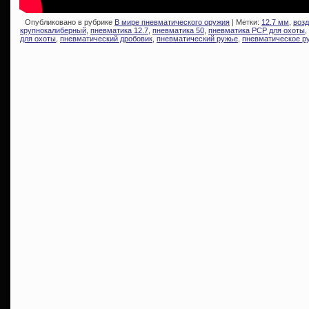
Опубликовано в рубрике
В мире пневматического оружия
| Метки:
12.7 мм
,
воз
крупнокалиберный
,
пневматика 12.7
,
пневматика 50
,
пневматика PCP для охоты
,
для охоты
,
пневматический дробовик
,
пневматический ружье
,
пневматическое р