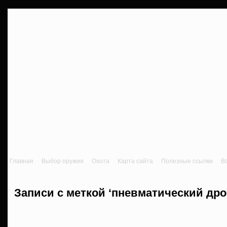
Главная
Выбор оружия
Охота
Карта сайта
Полезные ссылки
В
Записи с меткой ‘пневматический дро