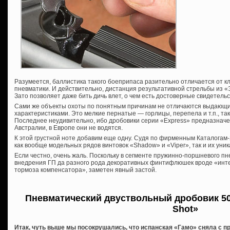
Разумеется, баллистика такого боеприпаса разительно отличается от к
пневматики. И действительно, дистанция результативной стрельбы из «
Зато позволяет даже бить дичь влет, о чем есть достоверные свидетель
Сами же объекты охоты по понятным причинам не отличаются выдающ
характеристиками. Это мелкие пернатые — горлицы, перепела и т.п., та
Последнее неудивительно, ибо дробовики серии «Express» предназнач
Австралии, в Европе они не водятся.
К этой грустной ноте добавим еще одну. Судя по фирменным Каталогам
как вообще модельных рядов винтовок «Shadow» и «Viper», так и их уни
Если честно, очень жаль. Поскольку в сегменте пружинно-поршневого пн
внедрения ГП да разного рода декоративных финтифлюшек вроде «инт
тормоза компенсатора», заметен явный застой.
Пневматический двуствольный дробовик 50
Shot»
Итак, чуть выше мы посокрушались, что испанская «Гамо» сняла с п