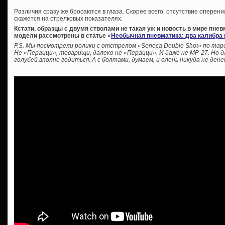
Различия сразу же бросаются в глаза. Скорее всего, отсутствие оперен
скажется на стрелковых показателях.
Кстати, образцы с двумя стволами не такая уж и новость в мире пне
модели рассмотрены в статье «
Необычная пневматика: два калибра 
P.S. Мы посмотрели ролики с отстрелом «Seneca Double Shot» по тар
Не «Перацци», товарищи, далеко не «Перацци». И даже не МР-27. Но 
голубей вполне годиться. А с болтами, думаем, и олень никуда не дене