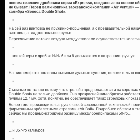
пневматические дробовики серии «Express», созданные на основе об
не бывает. Перед вами новинка заокеанской компании «Air Venturi» 
калибра «Seneca Double Shot».
На сей раз винтовка не пружинно-поршневая, а с предварительной нака
винтовка, а гладкоствольное ружье.
Переключение потоков воздуха между стволами осуществляется колеси
…контейнеры с дробью №№ 6 или 8 досылаются в патронник вручную.
На нижнем фото показаны съемные дульные сужения, положительно вли
Съемные не только потому, что стрельба предполагается и на коротких 
Double Shot» не только дробовик. Она прекраснейшим образом работае
пулями 12,7 мм, хотя, понятно, не обеспечивает таких стрелковых показ
Более того, производитель в русле своей современной технической пол
фирменными арбалетными стрелами «Air Bolt». Подробнее об этом в ста
сейчас мы продемонстрируем разницу между боеприпасами 50-го…
…и 357-го калибров.