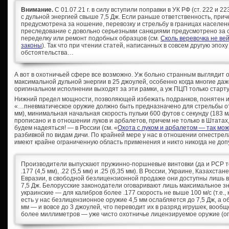
Внимание.
С 01.07.21 г. в силу вступили поправки в УК РФ (ст. 222 и 
с дульной энергией свыше 7,5 Дж. Если раньше ответственность, при
предусмотрена за ношение, перевозку и стрельбу в границах населен
преследование с довольно серьезными санкциями предусмотрено за с
переделку или ремонт подобных образцов (см.
Сколь веревочка не ве
законы
). Так что при чтении статей, написанных в совсем другую эпоху
обстоятельства…
А вот в охотничьей сфере все возможно. Уж больно странным выглядит 
максимальной дульной энергии в 25 джоулей, особенно когда многие да
оригинальном исполнении выходят за эти рамки, а уж ПЦП только старту
Нижний предел мощности, позволяющей избежать подранков, понятен и 
«…пневматическое оружие должно быть предназначено для стрельбы от 
мм), минимальная начальная скорость пульки 600 футов с секунду (183 м/
прописано и в отношении луков и арбалетов, причем не только в Штатах, 
будем надеяться! — в России (см. «
Охота с луком и арбалетом — так мо
разбивкой по видам дичи. По крайней мере у нас в отношении огнестре
имеют крайне ограниченную область применения и никто никогда не допу
Производители выпускают пружинно-поршневые винтовки (да и PCP тож
.177 (4,5 мм), .22 (5,5 мм) и .25 (6,35 мм). В России, Украине, Казахст
Евразии, в свободной безлицензионной продаже они доступны лишь в 
7,5 Дж. Белорусские законодатели оговаривают лишь максимальное зн
украинские — для калибров более .177 скорость не выше 100 м/с (т.е., 
есть у нас безлицензионное оружие 4,5 мм ослабляется до 7,5 Дж, а о
мм — и вовсе до 3 джоулей, что переводит их в разряд игрушек, вообщ
более миллиметров — уже чисто охотничье лицензируемое оружие (опя