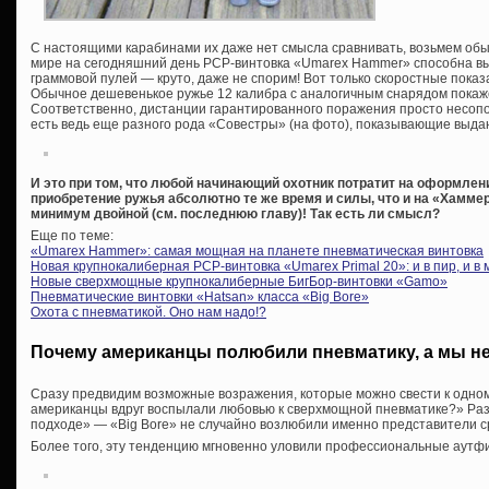
С настоящими карабинами их даже нет смысла сравнивать, возьмем обы
мире на сегодняшний день PCP-винтовка «Umarex Hammer» способна вы
граммовой пулей — круто, даже не спорим! Вот только скоростные показа
Обычное дешевенькое ружье 12 калибра с аналогичным снарядом покаже
Соответственно, дистанции гарантированного поражения просто несопо
есть ведь еще разного рода «Совестры» (на фото), показывающие выда
И это при том, что любой начинающий охотник потратит на оформле
приобретение ружья абсолютно те же время и силы, что и на «Хаммер
минимум двойной (см. последнюю главу)! Так есть ли смысл?
Еще по теме:
«Umarex Hammer»: самая мощная на планете пневматическая винтовка
Новая крупнокалиберная PCP-винтовка «Umarex Primal 20»: и в пир, и в 
Новые сверхмощные крупнокалиберные БигБор-винтовки «Gamo»
Пневматические винтовки «Hatsan» класса «Big Bore»
Охота с пневматикой. Оно нам надо!?
Почему американцы полюбили пневматику, а мы н
Сразу предвидим возможные возражения, которые можно свести к одно
американцы вдруг воспылали любовью к сверхмощной пневматике?» Разга
подходе» — «Big Bore» не случайно возлюбили именно представители с
Более того, эту тенденцию мгновенно уловили профессиональные аутф