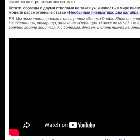
скажется на стрелковых показателях.
Кстати, образцы с двумя стволами не такая уж и новость в мире пне
модели рассмотрены в статье «
Необычная пневматика: два калибра 
P.S. Мы посмотрели ролики с отстрелом «Seneca Double Shot» по тар
Не «Перацци», товарищи, далеко не «Перацци». И даже не МР-27. Но 
голубей вполне годиться. А с болтами, думаем, и олень никуда не дене