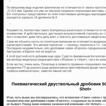
По внешнему виду изделия фактически не отличаются от своего прототи
.22 (5,5 мм). Однако это уже не обычная пружинно-поршневая винтовка,
Его «патроны» представляют из себя пластиковые цилиндры-картриджи
находится заряд из 19 дробинок № 9.
Разумеется, баллистика такого боеприпаса разительно отличается от к
пневматики. И действительно, дистанция результативной стрельбы из «
Зато позволяет даже бить дичь влет, о чем есть достоверные свидетель
Сами же объекты охоты по понятным причинам не отличаются выдающ
характеристиками. Это мелкие пернатые — горлицы, перепела и т.п., та
Последнее неудивительно, ибо дробовики серии «Express» предназнач
Австралии, в Европе они не водятся.
К этой грустной ноте добавим еще одну. Судя по фирменным Каталогам
как вообще модельных рядов винтовок «Shadow» и «Viper», так и их уни
Если честно, очень жаль. Поскольку в сегменте пружинно-поршневого пн
внедрения ГП да разного рода декоративных финтифлюшек вроде «инт
тормоза компенсатора», заметен явный застой.
Пневматический двуствольный дробовик 50
Shot»
Итак, чуть выше мы посокрушались, что испанская «Гамо» сняла с п
пневматические дробовики серии «Express», созданные на основе об
не бывает. Перед вами новинка заокеанской компании «Air Venturi» 