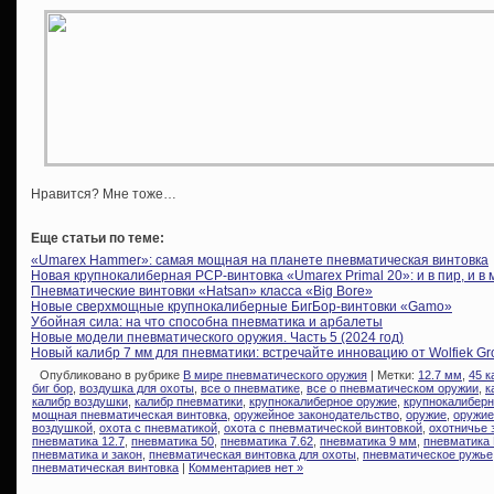
Нравится? Мне тоже…
Еще статьи по теме:
«Umarex Hammer»: самая мощная на планете пневматическая винтовка
Новая крупнокалиберная PCP-винтовка «Umarex Primal 20»: и в пир, и в 
Пневматические винтовки «Hatsan» класса «Big Bore»
Новые сверхмощные крупнокалиберные БигБор-винтовки «Gamo»
Убойная сила: на что способна пневматика и арбалеты
Новые модели пневматического оружия. Часть 5 (2024 год)
Новый калибр 7 мм для пневматики: встречайте инновацию от Wolfiek Gr
Опубликовано в рубрике
В мире пневматического оружия
| Метки:
12.7 мм
,
45 к
биг бор
,
воздушка для охоты
,
все о пневматике
,
все о пневматическом оружии
,
к
калибр воздушки
,
калибр пневматики
,
крупнокалиберное оружие
,
крупнокалибер
мощная пневматическая винтовка
,
оружейное законодательство
,
оружие
,
оружие
воздушкой
,
охота с пневматикой
,
охота с пневматической винтовкой
,
охотничье 
пневматика 12.7
,
пневматика 50
,
пневматика 7.62
,
пневматика 9 мм
,
пневматика
пневматика и закон
,
пневматическая винтовка для охоты
,
пневматическое ружье
пневматическая винтовка
|
Комментариев нет »