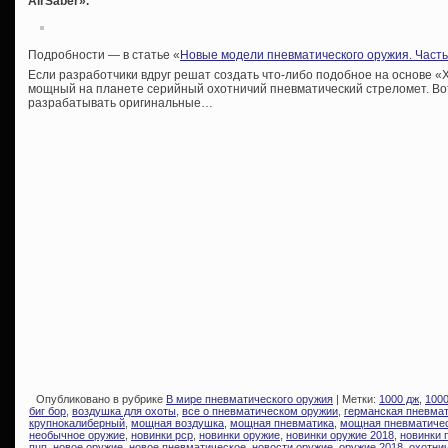
AirSaber».
Подробности — в статье «
Новые модели пневматического оружия. Часть
Если разработчики вдруг решат создать что-либо подобное на основе «
мощный на планете серийный охотничий пневматический стреломет. Вот
разрабатывать оригинальные…
Опубликовано в рубрике
В мире пневматического оружия
| Метки:
1000 дж
,
100
биг бор
,
воздушка для охоты
,
все о пневматическом оружии
,
германская пневма
крупнокалиберный
,
мощная воздушка
,
мощная пневматика
,
мощная пневматичес
необычное оружие
,
новинки pcp
,
новинки оружие
,
новинки оружие 2018
,
новинки 
пцп
,
новое оружие
,
новое пневматическое
,
новости оружие
,
оружие 2018
,
охотни