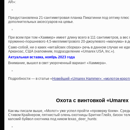
AR»:
Предустановлена 21-сантиметровая планка Пикатинни под оптику плюс
дополнительных аксессуаров на цевье.
При всем при том «Хаммер» имеет длину всего в 111 сантиметров, а вес по
пружинно-поршневого 4,5-миллиметрового 20-джоулевого «магнума» в д
Само-собой, ни о каких «китайских сборках» речь в данном случае не иде
Арканзас, США (напомним, подразделение «Umarex USA, Inc.»).
Актуальная вставка, ноябрь 2023 года
Внимание, вышел в свет укороченный вариант «Хаммера».
Подробности — в статье «
Новейший «Umarex Hammer»: «молоток-корот
Охота с винтовкой «Umarex
Как мы писали выше, «Молот» уже успел пройти «проверку боем». Сред
Стивом Крайнером, пятнистый олень охотницы Бритни Глейз, бизон теле
капский буйвол охотника под ником texas_deer_hunts: