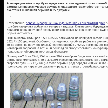
А теперь давайте попробуем представить, что здравый смысл возоб
охотничье пневматическое оружие с «надцатого года» обретает толь
ею станет нынешняя верхняя в 25 джоулей.
Естественно,
перечень разрешенной к добыванию из пневматики дичи
р
голубям наверняка добавятся тетерев и глухарь. К нынешним бурундукам
бобрами, вообще пушной зверь, и ряд копытных. Как на этом фоне буде
Бор» в частности?
ПЦП-винтовки калибров 5,5 и 6,35 мм замечательно впишутся в свою ни
(.22LR) 150 джоулей. Особенно последние, способные работать уже по с
то же время по перу. Начальный «бигборовский» 7,62 мм тоже найдет с
некоторым вопросом. А вот .45 и .50 вряд ли смогут составить конкуренц
пользователей ограничится лишь фанатами.
Почему так? Если 22-й, 25-й и даже 30-й калибр не будут иметь в своей
опять-таки «мелкашки», то в высшем классе пневматика окажется в самы
скорости пули — у 12,7 мм (на фото верхний ряд) порядка 200 м/с, и это
преимущество нарезного оружия — результативная стрельба на средних