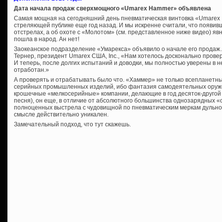
Дата начала продаж сверхмощного «Umarex Hammer» объявлена
Самая мощная на сегодняшний день пневматическая винтовка «Umare
стреляющей публике еще год назад. И мы искренне считали, что появивш
отстрелах, а об охоте с «Молотом» (см. представленное ниже видео) явн
пошла в народ. Ан нет!
Заокеанское подразделение «Умарекса» объявило о начале его продаж…
Тернер, президент Umarex США, Inc., «Нам хотелось досконально прове
И теперь, после долгих испытаний и доводки, мы полностью уверены в 
отработан.»
А проверять и отрабатывать было что. «Хаммер» не только всепланетн
серийных промышленных изделий, ибо фантазия самодеятельных оруже
крошечные «мелкосерийные» компании, делающие в год десяток-другой с
песня), он еще, в отличие от абсолютного большинства однозарядных «
полноценных выстрела с чудовищной по пневматическим меркам дульной 
смысле действительно уникален.
Замечательный подход, что тут скажешь.