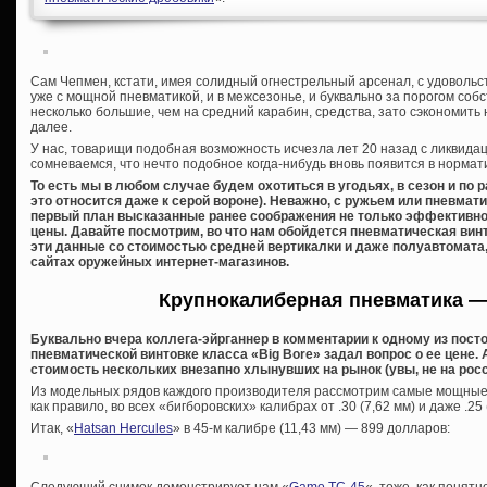
Сам Чепмен, кстати, имея солидный огнестрельный арсенал, с удоволь
уже с мощной пневматикой, и в межсезонье, и буквально за порогом собс
несколько большие, чем на средний карабин, средства, зато сэкономить н
далее.
У нас, товарищи подобная возможность исчезла лет 20 назад с ликвидац
сомневаемся, что нечто подобное когда-нибудь вновь появится в нормат
То есть мы в любом случае будем охотиться в угодьях, в сезон и по
это относится даже к серой вороне). Неважно, с ружьем или пневмати
первый план высказанные ранее соображения не только эффективност
цены. Давайте посмотрим, во что нам обойдется пневматическая винт
эти данные со стоимостью средней вертикалки и даже полуавтомата,
сайтах оружейных интернет-магазинов.
Крупнокалиберная пневматика —
Буквально вчера коллега-эйрганнер в комментарии к одному из посто
пневматической винтовке класса «Big Bore» задал вопрос о ее цене.
стоимость нескольких внезапно хлынувших на рынок (увы, не на росс
Из модельных рядов каждого производителя рассмотрим самые мощные в
как правило, во всех «бигборовских» калибрах от .30 (7,62 мм) и даже .25 (
Итак, «
Hatsan Hercules
» в 45-м калибре (11,43 мм) — 899 долларов:
Следующий снимок демонстрирует нам «
Gamo TC-45
«, тоже, как понятн