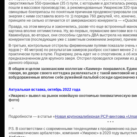
сверхтяжелые 550-грановые (35 г) пули, с которыми и достигалась рекор
пошли в массовое производство, а рекомендованные Умарексом 320-гра
свинцовые боеприпасы по понятным причинам продемонстрировали сов
энергия с ними составила всего-то :)) порядка 760 джоулей, что, конеч
принципе не сильно отличается от американского конкурента — «Quacken
Правда, на этом минусы и закончились, разве что еще встроенный мано
картина вполне оптимистична. Ну, во-первых, германские винтовки все-
Квакенбуша, во-вторых, они способны сделать ДВА выстрела на максимал
конкурентов (последующие уже с заметным снижением энергии), причем 
В-третьих, контрольные отстрелы фирменными пулями показали очень не
ярдов (~ 46 метров) по результатам замеров разброс составил менее 2 с
практически пулю в пулю. Подчеркну, речь идет не о спортивном, а об и
предназначенном для крупного зверя. Отстрел проводился сериями из д
данного образца.
В общем и целом заокеанским коллегам «Хаммер» понравился. Един
говоря, во дворе своего коттеджа развлекаться с такой винтовкой н
взбудораженные вполне себе ружейной пальбой соседи однозначно в
Актуальная вставка, октябрь 2022 года
«Умарекс» вывел на рынок новейшую охотничью пневматическую винт
фото)
Подробности — в статье «
Новая крупнокалиберная PCP-винтовка «Umarex 
* * *
P.S. В соответствии с современными тенденциями к продвижению на ры
«пневматических арбалетов», компания «Умарекс» в 2020 году выпусти