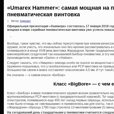
«Umarex Hammer»: самая мощная на п
пневматическая винтовка
|
Автор:
ingewarr
Официальная презентация «Хаммера» состоялась 17 января 2018 год
мощная в мире серийная пневматическая винтовка уже успела показа
Вообще, такое чувство, что мы сейчас присутствуем при некоем ренесс
оружия, если учесть, что изначально оно без иронии рассматривалась в 
появившаяся в конце XVIII века винтовка Жирардони. Кроме традиционн
южнокорейских создателей так называемой БигБор-пневматики, в эту н
производители, включая «Gamo» и «Hatsan».
Следует сказать, что «Умарекс» никогда особо не гнался за мощностью 
пружинно-поршневых, что у газобаллонных или PCP-винтовок не превышал
большинстве своем и вовсе составляет классические 4,5 мм. И тут такой
На сначала — о самом классе «БигБор»
Класс «BigBore» — с чем е
Класс «БигБор» в мире пневматического оружия возник сравнительно н
крупнокалиберных PCP-винтовок (с предварительной накачкой). Тут над
огнестрелом, появившиеся еще 400 лет назад первые образцы, исполь
тоже были отнюдь не «мелкашками» и применялись как для охоты, так и
«Жирардони» образца 1780 года стреляла 13-миллиметровыми (!) свин
На сегодняшний день стандартными у пневматики считаются следующие 