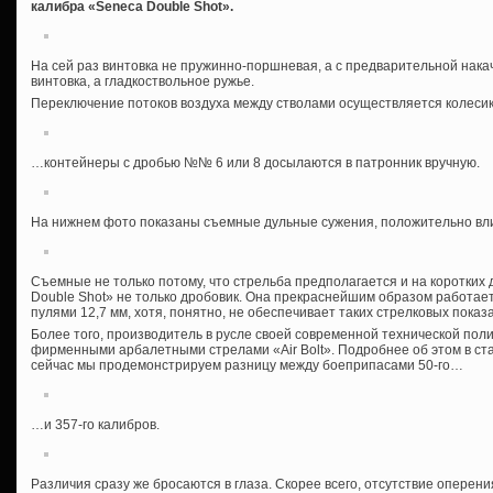
калибра «Seneca Double Shot».
На сей раз винтовка не пружинно-поршневая, а с предварительной нака
винтовка, а гладкоствольное ружье.
Переключение потоков воздуха между стволами осуществляется колеси
…контейнеры с дробью №№ 6 или 8 досылаются в патронник вручную.
На нижнем фото показаны съемные дульные сужения, положительно вли
Съемные не только потому, что стрельба предполагается и на коротких 
Double Shot» не только дробовик. Она прекраснейшим образом работае
пулями 12,7 мм, хотя, понятно, не обеспечивает таких стрелковых показ
Более того, производитель в русле своей современной технической пол
фирменными арбалетными стрелами «Air Bolt». Подробнее об этом в ста
сейчас мы продемонстрируем разницу между боеприпасами 50-го…
…и 357-го калибров.
Различия сразу же бросаются в глаза. Скорее всего, отсутствие оперен