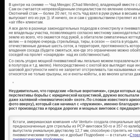
В центре на снимке — Чад Мендес (Chad Mendes), владеющий вместе с о
Сам он считается непревзойденным специалистом по вялению оленины
Охотничий стаж — более 20 лет, то есть Чад взял в руки ружье в весьма
выпускает его из рук :)). И ничего, он и сам с удовольствием стреляет и
«air rifle» клиентам.
А все дело в разнице законодательных подходов к огнестрелу и пневма
не владельцы участка, позволяющего согласно местному законодательс
земле из всего, что окажется под рукой, а обитатели симпатичных котте
велик — в первую очередь стрельбища, тиры, в сезон — охота в угодьях.
отечественные дачные шесть соток, а территория, протяженность котор
владения соседа (будете смеяться, кое-где это ограничение можно обой
соседей на пролет «снарядов» над их собственностью).
Со сколь угодно мощной пневматикой мы легально можем поразвлечься 
в полутора и т.д. милях). Непосредственно с охотой все выглядит еще ин
шаговой доступности никто не запретит отстреливать так называемых «
относятся не только грызуны, но и еноты-койоты, а во многих штатах да
Неудивительно, что городские «белые воротнички», среди которых а
перспективы борьбы с юридической казуистикой, дружно воспылали 
даже халявной «пневматической» охоте. По словам известного аризо
фото вверху), который сам начинал с «пружинок», именно благодар
рост производства и продаж дорогих и мощных винтовок с предварит
Кстати, американская компания «Air Venturi» создала специальные а
предназначенные для стрельбы из PCP-винтовок 50-го и 357-го калибро
выпустила уникальную двустволку 12,7 мм, способную стрелять не то
пневматическими пулями, но и дробью! Подробнее — в статьях «
Стре
пневматические дробовики
«.