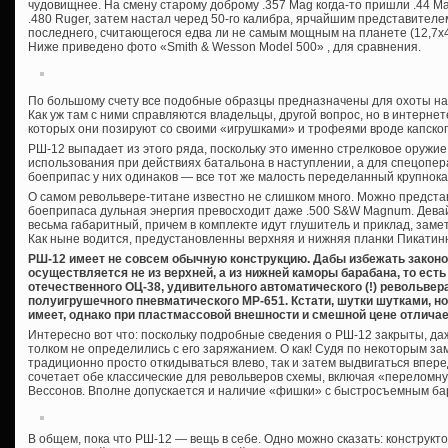
чудовищнее. На смену старому доброму .357 Mag когда-то пришли .44 Ma
.480 Ruger, затем настал черед 50-го калибра, ярчайшим представителе
последнего, считающегося едва ли не самым мощным на планете (12,7х4
Ниже приведено фото «Smith & Wesson Model 500» , для сравнения.
По большому счету все подобные образцы предназначены для охоты на к
Как уж там с ними справляются владельцы, другой вопрос, но в интерн
которых они позируют со своими «игрушками» и трофеями вроде капског
РШ-12 выпадает из этого ряда, поскольку это именно стрелковое оружие
использования при действиях батальона в наступлении, а для спецопера
боеприпас у них одинаков — все тот же малость переделанный крупнок
О самом револьвере-титане известно не слишком много. Можно представ
боеприпаса дульная энергия превосходит даже .500 S&W Magnum. Девайс,
весьма габаритный, причем в комплекте идут глушитель и приклад, за
Как ныне водится, предустановленны верхняя и нижняя планки Пикатин
РШ-12 имеет не совсем обычную конструкцию. Дабы избежать законо
осуществляется не из верхней, а из нижней каморы барабана, то есть 
отечественного ОЦ-38, удивительного автоматического (!) револьвера
полуигрушечного пневматического МР-651. Кстати, шутки шутками, но 
имеет, однако при пластмассовой внешности и смешной цене отлича
Интересно вот что: поскольку подробные сведения о РШ-12 закрыты, д
толком не определились с его заряжанием. О как! Судя по некоторым з
традиционно просто откидываться влево, так и затем выдвигаться впере
сочетает обе классические для револьверов схемы, включая «переломную
Вессонов. Вполне допускается и наличие «фишки» с быстросъемным ба
В общем, пока что РШ-12 — вещь в себе. Одно можно сказать: конструкт