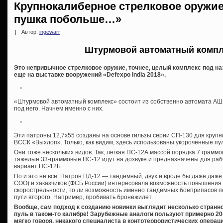
Крупнокалиберное стрелковое оружие
пушка побольше…»
|
Автор:
ingewarr
Штурмовой автоматный компл
Это непривычное стрелковое оружие, точнее, целый комплекс под н
еще на выставке вооружений «Defexpo India 2018».
«Штурмовой автоматный комплекс» состоит из собственно автомата АШ-
под него. Начнем именно с них.
Эти патроны 12,7х55 созданы на основе гильзы серии СП-130 для крупн
ВССК «Выхлоп». Только, как видим, здесь использованы укороченные пу
Они тоже нескольких видов. Так, легкая ПС-12А массой порядка 7 граммо
тяжелые 33-граммовые ПС-12 идут на дозвуке и предназначены для ра
вариант ПС-12Б.
Но и это не все. Патрон ПД-12 — тандемный, двух и вроде бы даже даже
СОО) и заказчиков (ФСБ России) интересовала возможность повышения 
скорострельности, то ли возможность именно тандемных боеприпасов 
пути второго. Например, пробивать бронежилет.
Вообще, сам подход к созданию новинки выглядит несколько странн
пуль в таком-то калибре! Зарубежные аналоги пользуют примерно 20
мягко говоря, никакого специалиста в контртеррористических операция