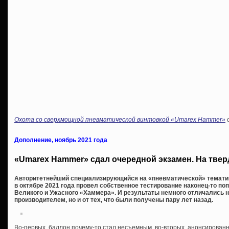
Охота со сверхмощной пневматической винтовкой «Umarex Hammer»
Дополнение, ноябрь 2021 года
«Umarex Hammer» сдал очередной экзамен. На твер
Авторитетнейший специализирующийся на «пневматической» тематике
в октябре 2021 года провел собственное тестирование наконец-то поп
Великого и Ужасного «Хаммера». И результаты немного отличались н
производителем, но и от тех, что были получены пару лет назад.
Во-первых, баллон почему-то стал несъемным, во-вторых, анонсирова