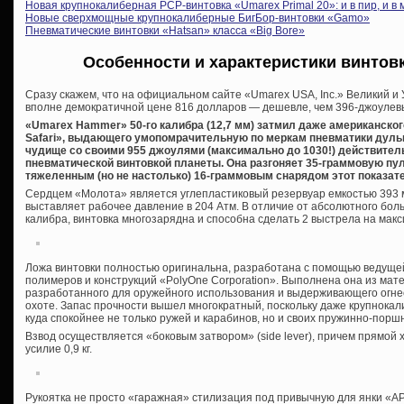
Новая крупнокалиберная PCP-винтовка «Umarex Primal 20»: и в пир, и в 
Новые сверхмощные крупнокалиберные БигБор-винтовки «Gamo»
Пневматические винтовки «Hatsan» класса «Big Bore»
Особенности и характеристики винтов
Сразу скажем, что на официальном сайте «Umarex USA, Inc.» Великий 
вполне демократичной цене 816 долларов — дешевле, чем 396-джоулевы
«Umarex Ha
mmer» 50-го калибра (12,7 мм) затмил даже американско
Safari», выдающего умопомрачительную по меркам пневматики дуль
чудище со своими 955 джоулями (максимально до 1030!) действител
пневматической винтовкой планеты. Она разгоняет 35-граммовую пулю
тяжеленным (но не настолько) 16-граммовым снарядом этот показате
Сердцем «Молота» является углепластиковый резервуар емкостью 393 
выставляет рабочее давление в 204 Атм. В отличие от абсолютного бол
калибра, винтовка многозарядна и способна сделать 2 выстрела на мак
Ложа винтовки полностью оригинальна, разработана с помощью ведуще
полимеров и конструкций «PolyOne Corporation». Выполнена она из ма
разработанного для оружейного использования и выдерживающего огнес
охоте. Запас прочности вышел многократный, поскольку даже крупнока
куда спокойнее не только ружей и карабинов, но и своих пружинно-порш
Взвод осуществляется «боковым затвором» (side lever), причем прямой х
усилие 0,9 кг.
Рукоятка не просто «гаражная» стилизация под привычную для янки «АРо