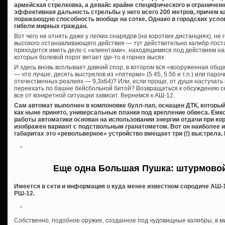
армейская стрелковка, а девайс крайне специфического и ограничен
эффективная дальность стрельбы у него всего 200 метров, причем ка
поражающую способность вообще на сотке. Однако в городских усло
гибели мирных граждан.
Вот чего не отнять даже у легких снарядов (на коротких дистанциях), не 
высокого останавливающего действия — тут действительно калибр поста
приходится иметь дело с «клиентами», находящимися под действием на
которых болевой порог витает где-то в горних высях.
И здесь вновь всплывает давний спор, в котором вся «вооруженная обще
— что лучше, десять выстрелов из «пятерки» (5.45, 5.56 и т.п.) или пароч
отечественных реалиях — 9,3х64)? Или, если проще, от души настучать 
переехать по башне бейсбольной битой? Возвращаться к обсуждению сей
все от конкретной ситуации зависит. Вернемся к АШ-12.
Сам автомат выполнен в компоновке булл-пап, оснащен ДТК, который
как ныне принято, универсальные планки под крепление обвеса. Емко
работы автоматики основан на использовании энергии отдачи при кор
изображен вариант с подствольным гранатометом. Вот он наиболее 
габаритах это «револьверное» устройство вмещает три (!) выстрела. 
Еще одна Большая Пушка: штурмово
Имеется в сети и информация о куда менее известном сородиче АШ
РШ-12.
Собственно, подобное оружие, созданное под чудовищные калибры, в ми