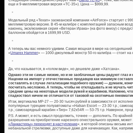
еще и 9-миллиметровая версия «TC-35»). Цена — $999,99.
Модельный ряд «Texan» заокеанской компании «AirForce» стартует с 999,
миллиметровую версию. В 45-м калибре с комплектацией запасным возд
наконец, эксклюзивная серия «Ветеран Ирака» (на фото внизу) с преду
баллоном обойдется в 1699,99 USD.
А теперь мы вас немного удивим. Самая мощная в мире на сегодняшний
«
Umarex Hammer
» — 1000-джоулевый монстр 50-го калибра — стоит на 
Да, что называется, в «голом виде», но дешевле даже «Хатсана».
Однако эти не самые низкие, но и не заоблачные цены радуют глаз и
Наценки на импорт у отечественных продавцов как минимум составля
составлять в случае легализации подобного оружия) — думаем, коне
посчитать несложно. А теперь, чтобы не откладывать и не мучать чи
средние цены на некоторые модели ружей и карабинов. Напомню, чт
гладкоствол ничем не отличается от таковой на охотничью пневматик
Итак, вертикалка МР-27 — 20-30 тысяч рублей в зависимости от исполнен
популярные турецкие полуавтоматы «Hatsan Escort — 23-30 т.р.; самоз
т.р.; самозарядный карабин «Тигр» 7,62х54R — 53-75 т.р. Наверное, пр
P.S. А может, и есть смысл продолжить, точнее — дополнить. По крайней
разрешения на приобретение нарезного огнестрельного оружия, может
«Ланкастеры» переходят в наступление
«, в которой описаны весьма и
небанальной стрелковки, доступные даже для начинающих. Как, наприм