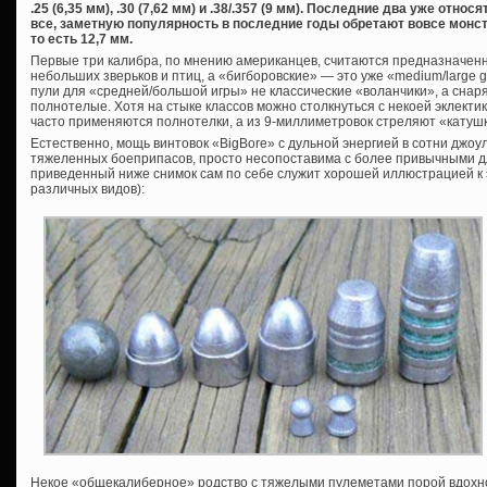
.25 (6,35 мм), .30 (7,62 мм) и .38/.357 (9 мм). Последние два уже относ
все, заметную популярность в последние годы обретают вовсе монстру
то есть 12,7 мм.
Первые три калибра, по мнению американцев, считаются предназначенн
небольших зверьков и птиц, а «бигборовские» — это уже «medium/large 
пули для «средней/большой игры» не классические «воланчики», а снар
полнотелые. Хотя на стыке классов можно столкнуться с некоей эклектик
часто применяются полнотелки, а из 9-миллиметровок стреляют «катуш
Естественно, мощь винтовок «BigBore» с дульной энергией в сотни джоу
тяжеленных боеприпасов, просто несопоставима с более привычными д
приведенный ниже снимок сам по себе служит хорошей иллюстрацией к 
различных видов):
Некое «общекалиберное» родство с тяжелыми пулеметами порой вдохно