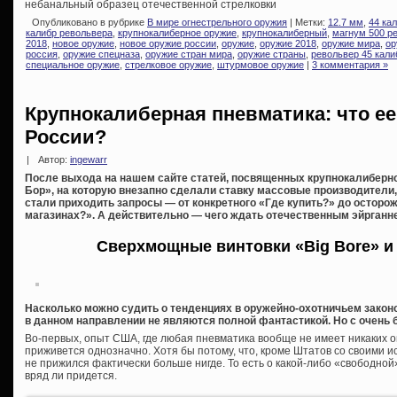
небанальный образец отечественной стрелковки
Опубликовано в рубрике
В мире огнестрельного оружия
| Метки:
12.7 мм
,
44 ка
калибр револьвера
,
крупнокалиберное оружие
,
крупнокалиберный
,
магнум 500 р
2018
,
новое оружие
,
новое оружие россии
,
оружие
,
оружие 2018
,
оружие мира
,
ор
россия
,
оружие спецназа
,
оружие стран мира
,
оружие страны
,
револьвер 45 кали
специальное оружие
,
стрелковое оружие
,
штурмовое оружие
|
3 комментария »
Крупнокалиберная пневматика: что е
России?
|
Автор:
ingewarr
После выхода на нашем сайте статей, посвященных крупнокалиберно
Бор», на которую внезапно сделали ставку массовые производители,
стали приходить запросы — от конкретного «Где купить?» до осторо
магазинах?». А действительно — чего ждать отечественным эйрганн
Сверхмощные винтовки «Big Bore» и
Насколько можно судить о тенденциях в оружейно-охотничьем закон
в данном направлении не являются полной фантастикой. Но с очень
Во-первых, опыт США, где любая пневматика вообще не имеет никаких о
приживется однозначно. Хотя бы потому, что, кроме Штатов со своими 
не прижился фактически больше нигде. То есть о какой-либо «свободно
вряд ли придется.