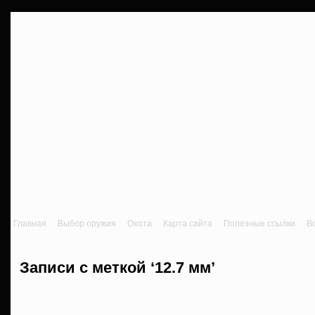
Главная
Выбор оружия
Охота
Карта сайта
Полезные ссылки
В
Записи с меткой ‘12.7 мм’