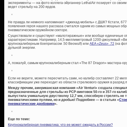
эксперименты — на фото коллега-эйрганнер LethalAir позирует со своим «
ведет стрельбу на 200 ярдов.
Не правда ли немного напоминает «джихад-мобиль» с ДШК? Кстати, 677
появления героя нашего рассказа считался одним из самых мощных обр
пневматическом оружейном секторе.
Существовали и существуют «малотиражные» или вообще единичные о
характеристиками. Например, 14,5-миллиметровый 1200-джоулевый «Beow
крупнокалиберным боеприпасом .50 Beowulf) или
AEA «Zeus» .72
(на фот
дульной энергии.
А, пожалуй, самым крупнокалиберным стал «The 87 Dragon» мастера-ору
Если не верите, можете пересчитать сами, но калибр составляет 22 мил
классификации уже переходит из области стрелкового оружия в разряд 
Между прочим, американская компания «Air Venturi» создала специ
предназначенные для стрельбы из PCP-винтовок 50-го и 357-го калибр
выпустила уникальную двустволку 12,7 мм, способную стрелять не 
пневматическими пулями, но и дробью! Подробнее — в статьях «
Стре
пневматические дробовики
«.
Еще по теме:
Крупнокалиберная пневматика: что ее может ожидать в России?