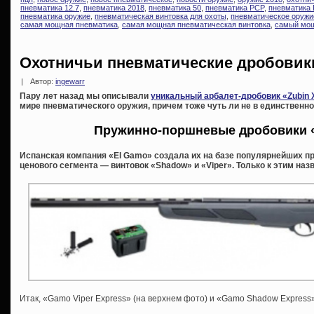
пневматика 12.7
,
пневматика 2018
,
пневматика 50
,
пневматика PCP
,
пневматика 
пневматика оружие
,
пневматическая винтовка для охоты
,
пневматическое оружи
самая мощная пневматика
,
самая мощная пневматическая винтовка
,
самый мощ
Охотничьи пневматические дробовик
|
Автор:
ingewarr
Пару лет назад мы описывали
уникальный арбалет-дробовик «Zubin 
мире пневматического оружия, причем тоже чуть ли не в единственном
Пружинно-поршневые дробовики 
Испанская компания «El Gamo» создала их на базе популярнейших п
ценового сегмента — винтовок «Shadow» и «Viper». Только к этим на
Итак, «Gamo Viper Express» (на верхнем фото) и «Gamo Shadow Express»