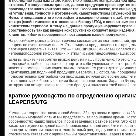
В последние годы нам стало известно о продаже контрафактной про
странах. По полученным данным, данная продукция производится «
производственного контроля качества. Особенно важно, что они не 
изготовления, точности изготовления, характеристикам служебной п
Немало продавцов этого контрафакта намеренно вводят в заблужден
товара (якобы имеющего отношение к бренду UTG), с непонятным из
клиентским сервисом. К тому же, данная продукция нарушает права 
собственность так как внешне конструктивно копирует наши издели
клиентов: «Ищите проверенных поставщиков нашей продукции».
На российском рынке сейчас отмечена сильная активность компаний, 
Leapers по очень низким ценам. Эти прицелы представлены как прицел
партнеров Leapers из Китая. Это — ФАЛЬШИВКА! Сейчас мы боремся с 
неправдоподобной информации, и этим письмом уведомляем наших росс
Если вы видите невероятно низкую цену на нашу продукцию, то это сли
подвергайте себя опасности и не портите себе удовольствие от стрельб
качестве помощи нашим клиентам мы предлагаем руководство, демонс
идентификации подлинной продукции Leapers/UTG optics. Мы поощряем
подозрительной контрафактной продукции, включая дилерские закупки и
отслеживать их и бороться с ними быстро и решительно. Заранее благо
которую они окажут в защите нашего бренда и пользователей нашей пр
Краткое руководство по определению оригин
LEAPERS/UTG
Компания Leapers Inc. начала свой бизнес 22 года назад с прицела 4х28.
различных моделей оптики мы представили за прошедшее время. Поэтому
особенностях наших прицелов, произведенных в разное время. Это крат
касается текущих моделей нашей производственной линейки и говорит о
проверить простым пользователям. Каждый раз, когда у вас возникает с
стесняйтесь связаться с официальным представителем Leapers в регио