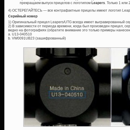
прекращаем выпуск прицелов с логотипом
Leapers
. Только 1 или
4) ОСТЕРЕГАЙТЕСЬ — все контрафактные прицелы имеют логотип Leap
Серийный номер
1) Оригинальный прицел Leapers/UTG всегда имеет выгравированный с
2) В зависимости от периода времени, когда был произведен прицел, се
видно на фотографиях (обратите внимание это только примеры нанесен
a. U13-040510
b. VW0091UB23 (зашифрованный)