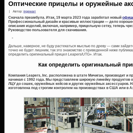
Оптические прицелы и оружейные акс
|
Автор:
ingewarr
Сначала преамбула. Итак, 19 марта 2023 года заработал новый
офици
Профессиональный дизайн и красивые иллюстрации — дело хорошее,
описания изделий, включая, например, прицельную сетку, теперь ч
Руководство пользователя для скачивания.
Дальше, наверное, не буду растекаться мыслью по древу — сами зайдете 
точно не будет лишним, так это знакомство с приведенной ниже публик
определить оригинальный прицел Leapers/UTG». Итак.
Как определить оригинальный при
Компания Leapers, Inc. расположена в штате Мичиган, производит и 
начиная с 1992 года. Мы представляем широкую линейку продуктов о
ЛЦУ до сошек, оружейных кейсов и других оружейных аксессуаров. 
изготовлена под строгим контролем на производствах в США или в А