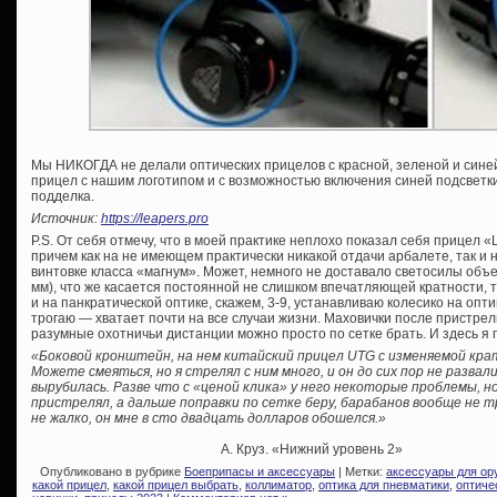
Мы НИКОГДА не делали оптических прицелов с красной, зеленой и сине
прицел с нашим логотипом и с возможностью включения синей подсветк
подделка.
Источник:
https://leapers.pro
P.S. От себя отмечу, что в моей практике неплохо показал себя прицел «
причем как на не имеющем практически никакой отдачи арбалете, так 
винтовке класса «магнум». Может, немного не доставало светосилы объе
мм), что же касается постоянной не слишком впечатляющей кратности, т
и на панкратической оптике, скажем, 3-9, устанавливаю колесико на оп
трогаю — хватает почти на все случаи жизни. Маховички после пристрелк
разумные охотничьи дистанции можно просто по сетке брать. И здесь я
«Боковой кронштейн, на нем китайский прицел UTG с изменяемой кра
Можете смеяться, но я стрелял с ним много, и он до сих пор не развал
вырубилась. Разве что с «ценой клика» у него некоторые проблемы, но
пристрелял, а дальше поправки по сетке беру, барабанов вообще не тр
не жалко, он мне в сто двадцать долларов обошелся.»
А. Круз. «Нижний уровень 2»
Опубликовано в рубрике
Боеприпасы и аксессуары
| Метки:
аксессуары для ор
какой прицел
,
какой прицел выбрать
,
коллиматор
,
оптика для пневматики
,
оптиче