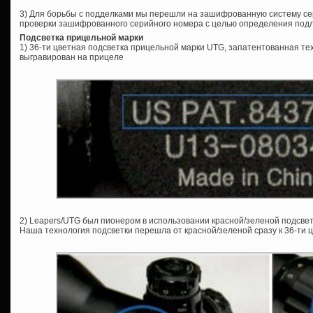
3) Для борьбы с подделками мы перешли на зашифрованную систему се
проверки зашифрованного серийного номера с целью определения под
Подсветка прицельной марки
1) 36-ти цветная подсветка прицельной марки UTG, запатентованная те
выгравирован на прицеле
2) Leapers/UTG был пионером в использовании красной/зеленой подсвет
Наша технология подсветки перешла от красной/зеленой сразу к 36-ти ц