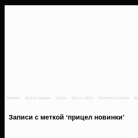
Главная
Выбор оружия
Охота
Карта сайта
Полезные ссылки
В
Записи с меткой ‘прицел новинки’