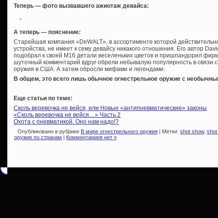
Теперь — фото вызвавшего ажиотаж девайса:
А теперь — пояснение:
Старейшая компания «DeWALT», в ассортименте которой действительно
устройства, не имеет к сему девайсу никакого отношения. Его автор Davi
подобрал к своей М16 детали веселеньких цветов и пришпандорил фирме
шуточный комментарий вдруг обрели небывалую популярность в связи 
оружия в США. А затем обросли мифами и легендами.
В общем, это всего лишь обычное огнестрельное оружие с необычн
Еще статьи по теме:
Сколь веревочка не вейся, или Новые «антипневматические» законы
«Сколь веревочка не вейся…» Часть 2
Охота с пневматикой. Оно нам надо!?
Опубликовано в рубрике
В мире огнестрельного оружия
| Метки:
shot show
,
shot
оружие по странам
|
Комментариев нет »