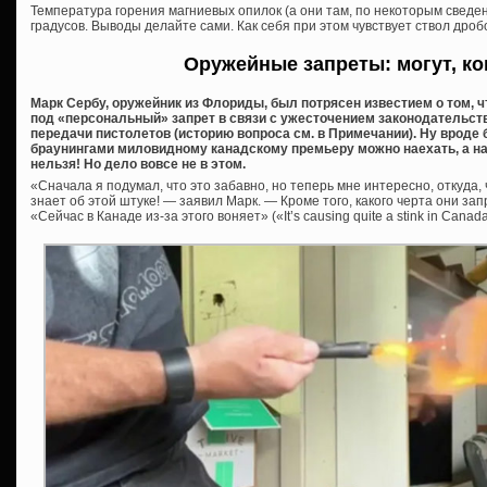
Температура горения магниевых опилок (а они там, по некоторым сведен
градусов. Выводы делайте сами. Как себя при этом чувствует ствол дро
Оружейные запреты: могут, ког
Марк Сербу, оружейник из Флориды, был потрясен известием о том, ч
под «персональный» запрет в связи с ужесточением законодательст
передачи пистолетов (историю вопроса см. в Примечании). Ну вроде 
браунингами миловидному канадскому премьеру можно наехать, а на к
нельзя! Но дело вовсе не в этом.
«Сначала я подумал, что это забавно, но теперь мне интересно, откуда,
знает об этой штуке! — заявил Марк. — Кроме того, какого черта они за
«Сейчас в Канаде из-за этого воняет» («It’s causing quite a stink in Canad