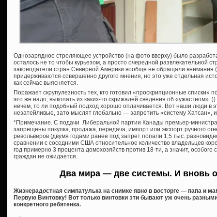
Однозарядное стреляющее устройство (на фото вверху) было разработан
осталось не то чтобы курьезом, а просто очередной развлекательной ст
законодатели стран Северной Америки вообще не обращали внимания (и
придерживаются совершенно другого мнения, но это уже отдельная исто
как сейчас выясняется.
Поражает скрупулезность тех, кто готовил «проскрипционные списки» 
это же надо, выкопать из каких-то скрижалей сведения об «ужастном» :)
нечем, то ли подобный подход хорошо оплачивается. Вот наши люди в 
незатейливые, зато мыслят глобально — запретить «систему Хатсан», и 
*Примечание. С подачи Либеральной партии Канады премьер-министра
запрещены покупка, продажа, передача, импорт или экспорт ручного огн
револьверов (двумя годами ранее под запрет попали 1,5 тыс. разновидн
сравнении с соседними США относительное количество владельцев коро
год примерно 3 процента домохозяйств против 18-ти, а значит, особого
граждан не ожидается..
Два мира — две системы. И вновь 
Жизнерад
о
стная симпатулька на снимке явн
о
в в
о
ст
о
рге — папа и ма
Первую Винтовку! Вот только винтовки эти бывают уж очень разными
конкретного ребятенка.