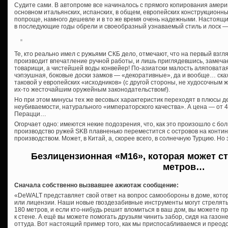
Судите сами. В автопроме все начиналось с прямого копирования амери
основном итальянских, испанских, в общем, европейских конструкцион
попроще, намного дешевле и в то же время очень надежными. Настоящ
в последующие годы обрели и своеобразный узнаваемый стиль и лоск 
Те, кто реально имел с ружьями СКБ дело, отмечают, что на первый взг
производит впечатление ручной работы, и лишь приглядевшись, замеча
товарищи, а чистейшей воды конвейер! По-азиатски малость аляповатая
чэпэушная, боковые доски замков — «декоративные», да и вообще… ска
таковой у европейских «исходников» (с другой стороны, не худосочным ж
их-то жесточайшим оружейным законодательством!).
Но при этом минусы тех же весовых характеристик переходят в плюсы д
неубиваемости, натурального «императорского качества». А цена — от 4
Перацци…
Огорчает одно: имеются некие подозрения, что, как это произошло с бо
производство ружей SKB плавненько переместится с островов на контин
производством. Может, в Китай, а, скорее всего, в солнечную Турцию. Но 
Безлицензионная «М16», которая может ст
метров…
Сначала собственно вызвавшее ажиотаж сообщение:
«DeWALT представляет свой ответ на вопрос самообороны в доме, кот
или лицензии. Наши новые гвоздезабивные инструменты могут стрелять
180 метров, и если кто-нибудь решит вломиться в ваш дом, вы можете 
к стене. А ещё вы можете помогать друзьям чинить забор, сидя на газон
оттуда. Вот настоящий пример того, как мы приспосабливаемся и прео