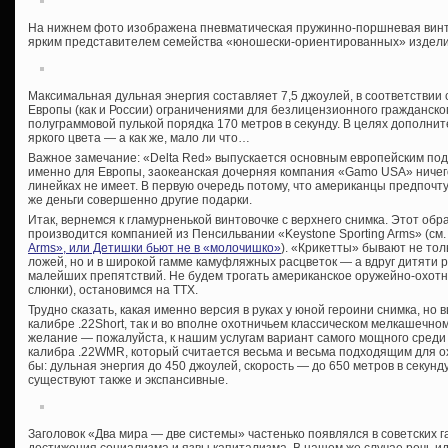
На нижнем фото изображена пневматическая пружинно-поршневая винт
ярким представителем семейства «юношески-ориентированных» изделий
Максимальная дульная энергия составляет 7,5 джоулей, в соответствии
Европы (как и России) ограничениями для безлицензионного гражданско
полуграммовой пулькой порядка 170 метров в секунду. В целях дополни
яркого цвета — а как же, мало ли что…
Важное замечание: «Delta Red» выпускается основным европейским п
именно для Европы, заокеанская дочерняя компания «Gamo USA» ничег
линейках не имеет. В первую очередь потому, что американцы предпочт
же деньги совершенно другие подарки.
Итак, вернемся к гламурненькой винтовочке с верхнего снимка. Этот обра
производится компанией из Пенсильвании «Keystone Sporting Arms» (см.
Arms», или Детишки бьют не в «молочишко»
). «Крикетты» бывают не то
ложей, но и в широкой гамме камуфляжных расцветок — а вдруг дитяти р
малейших препятствий. Не будем трогать американское оружейно-охотн
слюнки), остановимся на ТТХ.
Трудно сказать, какая именно версия в руках у юной героини снимка, но
калибре .22Short, так и во вполне охотничьем классическом мелкашечном 
желание — пожалуйста, к нашим услугам вариант самого мощного среди
калибра .22WMR, который считается весьма и весьма подходящим для ох
бы: дульная энергия до 450 джоулей, скорость — до 650 метров в секунд
существуют также и экспансивные.
Заголовок «Два мира — две системы» частенько появлялся в советских 