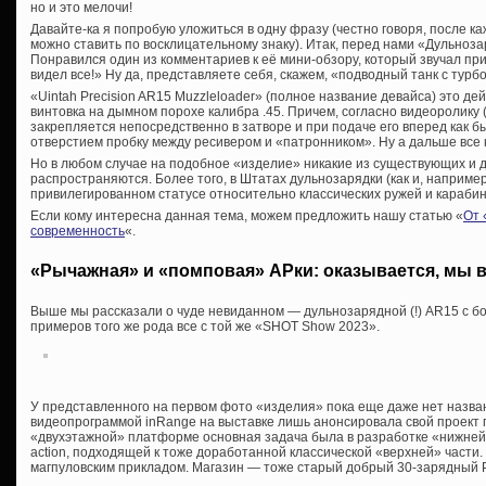
но и это мелочи!
Давайте-ка я попробую уложиться в одну фразу (честно говоря, после к
можно ставить по восклицательному знаку). Итак, перед нами «Дульноз
Понравился один из комментариев к её мини-обзору, который звучал п
видел все!» Ну да, представляете себя, скажем, «подводный танк с турб
«Uintah Precision AR15 Muzzleloader» (полное название девайса) это д
винтовка на дымном порохе калибра .45. Причем, согласно видеоролику 
закрепляется непосредственно в затворе и при подаче его вперед как
отверстием пробку между ресивером и «патронником». Ну а дальше все 
Но в любом случае на подобное «изделие» никакие из существующих и 
распространяются. Более того, в Штатах дульнозарядки (как и, например
привилегированном статусе относительно классических ружей и карабин
Если кому интересна данная тема, можем предложить нашу статью «
От 
современность
«.
«Рычажная» и «помповая» АРки: оказывается, мы в
Выше мы рассказали о чуде невиданном — дульнозарядной (!) AR15 с б
примеров того же рода все с той же «SHOT Show 2023».
У представленного на первом фото «изделия» пока еще даже нет назва
видеопрограммой inRange на выставке лишь анонсировала свой проект
«двухэтажной» платформе основная задача была в разработке «нижней»
action, подходящей к тоже доработанной классической «верхней» части. 
магпуловским прикладом. Магазин — тоже старый добрый 30-зарядный