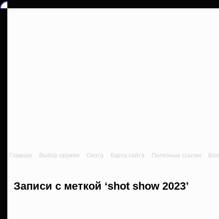
Главная
Выбор оружия
Охота
Карта сайта
Полезные ссылки
Воп
Записи с меткой ‘shot show 2023’