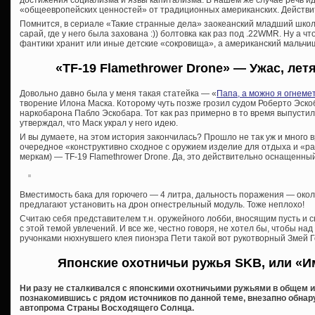
достижения социализма и язвы капитализма. В нашем же случае речь и
«общеевропейских ценностей» от традиционных американских. Действи
Помнится, в сериале «Такие странные дела» заокеанский младший школь
сарай, где у него была захована :)) болтовка как раз под .22WMR. Ну а чт
фантики хранит или иные детские «сокровища», а американский мальчи
«TF-19 Flamethrower Drone» — Ужас, ле
Довольно давно была у меня такая статейка — «
Папа, а можно я огнемет
творение Илона Маска. Которому чуть позже грозил судом Роберто Эско
наркобарона Пабло Эскобара. Тот как раз примерно в то время выпуст
утверждал, что Маск украл у него идею.
И вы думаете, на этом история закончилась? Прошло не так уж и много 
очередное «конструктивно сходное с оружием изделие для отдыха и «ра
меркам) — TF-19 Flamethrower Drone. Да, это действительно оснащенн
Вместимость бака для горючего — 4 литра, дальность поражения — окол
предлагают установить на дрон огнестрельный модуль. Тоже неплохо!
Считаю себя представителем т.н. оружейного лобби, вносящим пусть и с
с этой темой увлечений. И все же, честно говоря, не хотел бы, чтобы 
ручонками нюхнувшего клея пионэра Пети такой вот рукотворный Змей 
Японские охотничьи ружья SKB, или «И
Ни разу не сталкивался с японскими охотничьими ружьями в общем и
познакомившись с рядом источников по данной теме, внезапно обнар
автопрома Страны Восходящего Солнца.