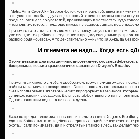
«Matrix Arms Cage AR» (второе фото), хоть и успел обзавестись именем, 
выступает он как бы в двух лицах: первый вариант с классическим стоу
предназначен для покупателей, проживающих в местностях, куда хопло
«помповый», который пока еще никому не удалось загнать под определ
Причем вот это замечательное «цевье» присутствует как в первом, так и
уже обещает скорейшее поступление в продажу специально разработан
разного рода «обвеса». А то действительно — ну что за АРка, да без фо
И огнемета не надо… Когда есть «
Это не девайсы для праздничных пиротехнических спецэффектов, а
боеприпасы, весьма красноречиво названные «Dragon’s Breath».
Применять их можно с любым дробовиком, кроме полуавтоматов, поскол
работы механизма перезаряжания. Эффект сигнального, зажигательного
счет использования экзотермических пирофорных материалов, которые
соприкосновении с воздухом. Дальность эффективного огня по понятны
Однако попавшим под него не позавидуешь.
Даже не представляю реальных ниш использования «Dragon’s Breath».
«дальнобойность», в полицейских операциях подобное изуверство не р
охота… сами понимаете. Да и и стрелять из такого в лесу, как делает гер