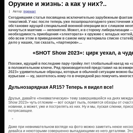
Оружие и жизнь: а как у них?..
|
Автор:
ingewarr
Сегодняшняя статья посвящена исключительно зарубежным фактам 
тематикой. У нас после теперь уже позапрошлогоднего ужесточения э
обстановке идущей специальной военной операции все слишком неоп
качнуться маятник — непонятно. Может, и в сторону либерализации —
необходимость приобщения «электората» к оружию с младых ногтей, 
обо всем этом в приведенном в самом низу материала списке статей).
дело у наших, так сказать, «партнеров»…
«SHOT Show 2023»: цирк уехал, а чу
Похоже, идущий в последние пару-тройку лет глобальный наезд на 
в положительном ключе. Ряд производителей представил на всемир
2023» удивительные образцы, которые в обычной ситуации можно бы
курьезам — ну, захотелось кому-то в очередной раз помучить много
Дульнозарядная AR15? Теперь я видел все!
Друзья, давайте «пневматическую» тему завершившейся на днях межд
Show 2023» чуть отложим — вот осядет пыль, появятся обзоры от счаст
новинки, а может, уже и пострелять из них. Ну и мы, пуская слюнки, при
потрясающее.
Даже при невнимательном взгляде на фото можно заметить некое несо
девайса и некоторыми совершенно выпадающими из него деталями. Это 