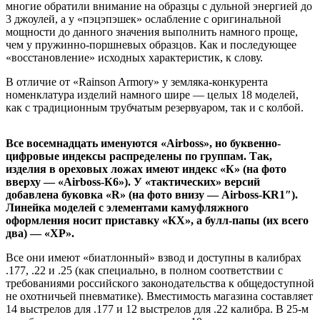
многие обратили внимание на образцы с дульной энергией до
3 джоулей, а у «пэцэпэшек» ослабление с оригинальной
мощности до данного значения выполнить намного проще,
чем у пружинно-поршневых образцов. Как и последующее
«восстановление» исходных характеристик, к слову.
В отличие от «Rainson Armory» у земляка-конкурента
номенклатура изделий намного шире — целых 18 моделей,
как с традиционным трубчатым резервуаром, так и с колбой.
Все восемнадцать именуются «Airboss», но буквенно-
цифровые индексы распределены по группам. Так,
изделия в ореховых ложах имеют индекс «К» (на фото
вверху — «Airboss-К6»). У «тактических» версий
добавлена буковка «R» (на фото внизу — Airboss-KR1″).
Линейка моделей с элементами камуфляжного
оформления носит приставку «КХ», а булл-папы (их всего
два) — «ХР».
Все они имеют «биатлонный» взвод и доступны в калибрах
.177, .22 и .25 (как специально, в полном соответствии с
требованиями российского законодательства к общедоступной
не охотничьей пневматике). Вместимость магазина составляет
14 выстрелов для .177 и 12 выстрелов для .22 калибра. В 25-м