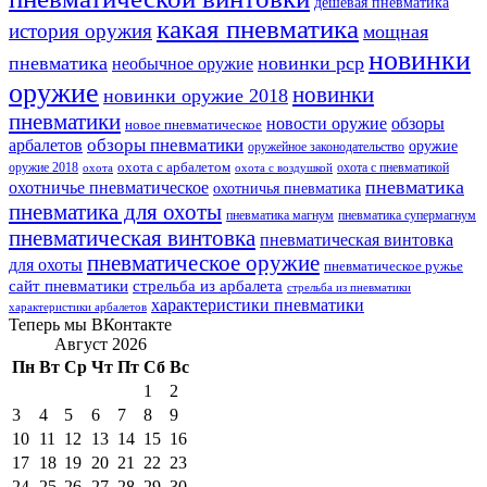
дешевая пневматика
какая пневматика
история оружия
мощная
новинки
пневматика
новинки pcp
необычное оружие
оружие
новинки
новинки оружие 2018
пневматики
новости оружие
обзоры
новое пневматическое
обзоры пневматики
арбалетов
оружие
оружейное законодательство
оружие 2018
охота с арбалетом
охота с пневматикой
охота
охота с воздушкой
пневматика
охотничье пневматическое
охотничья пневматика
пневматика для охоты
пневматика магнум
пневматика супермагнум
пневматическая винтовка
пневматическая винтовка
пневматическое оружие
для охоты
пневматическое ружье
сайт пневматики
стрельба из арбалета
стрельба из пневматики
характеристики пневматики
характеристики арбалетов
Теперь мы ВКонтакте
Август 2026
Пн
Вт
Ср
Чт
Пт
Сб
Вс
1
2
3
4
5
6
7
8
9
10
11
12
13
14
15
16
17
18
19
20
21
22
23
24
25
26
27
28
29
30