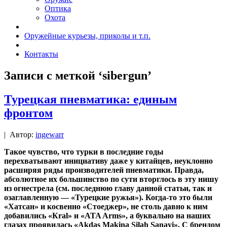
Оптика
Охота
Оружейные курьезы, приколы и т.п.
Контакты
Записи с меткой ‘sibergun’
Турецкая пневматика: единым
фронтом
|
Автор:
ingewarr
Такое чувство, что турки в последние годы
перехватывают инициативу даже у китайцев, неуклонно
расширяя ряды производителей пневматики. Правда,
абсолютное их большинство по сути вторглось в эту нишу
из огнестрела (см. последнюю главу данной статьи, так и
озаглавленную — «Турецкие ружья»). Когда-то это были
«Хатсан» и косвенно «Стоеджер», не столь давно к ним
добавились «Кral» и «ATA Arms», а буквально на наших
глазах проявилась «Akdaş Makina Silah Sanayi». С брендом