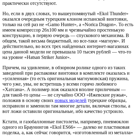
практически отсутствуют.
Но, если в двух словах, то вышеупомянутый «Ekol Thunder»
оказался очередным турецким клоном испанской винтовки,
только на сей раз не «Gamo Hunter», а «Norica Dragon». То есть
имеем компрессор 26х100 мм и чрезвычайно простенькую
конструкцию, в первую очередь — спускового механизма. В
общем, такой весьма бюджетный, но все-таки «магнум». И
действительно, во всех трех найденных интернет-магазинах
цена данной модели не превышала 10 тысяч рублей — что-то
на уровне «Hatsan Striker Junior».
Причем, на удивление, в обзорном ролике одного из таких
заведений при распаковке винтовки в комплекте оказалась и
«усиленная» (то есть оригинальная магнумовская) пружина,
чего уже, увы, не встретишь у всеми горячо любимого
«Хатсана». А полимер лож оказался вполне приличным —
для такой-то цены — не случайно ООО «Ижевские ружья»,
положив в основу своих
новых моделей
турецкие образцы,
исправили и заменили там многие детали, включая стволы, а
вот ложи оставили оригинальные, ибо качество устроило.
Кстати, и газобаллонные пистолеты, например, пневмоклон
одного из Браунингов «Ekol ES66» — далеко не пластиковая
поделка, а, как сейчас говорится, «изготовленный из металла»