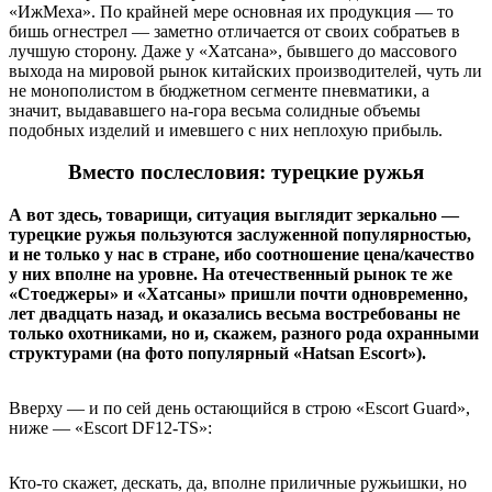
«ИжМеха». По крайней мере основная их продукция — то
бишь огнестрел — заметно отличается от своих собратьев в
лучшую сторону. Даже у «Хатсана», бывшего до массового
выхода на мировой рынок китайских производителей, чуть ли
не монополистом в бюджетном сегменте пневматики, а
значит, выдававшего на-гора весьма солидные объемы
подобных изделий и имевшего с них неплохую прибыль.
Вместо послесловия: турецкие ружья
А вот здесь, товарищи, ситуация выглядит зеркально —
турецкие ружья пользуются заслуженной популярностью,
и не только у нас в стране, ибо соотношение цена/качество
у них вполне на уровне. На отечественный рынок те же
«Стоеджеры» и «Хатсаны» пришли почти одновременно,
лет двадцать назад, и оказались весьма востребованы не
только охотниками, но и, скажем, разного рода охранными
структурами (на фото популярный «Hatsan Escort»).
Вверху — и по сей день остающийся в строю «Escort Guard»,
ниже — «Escort DF12-TS»:
Кто-то скажет, дескать, да, вполне приличные ружьишки, но