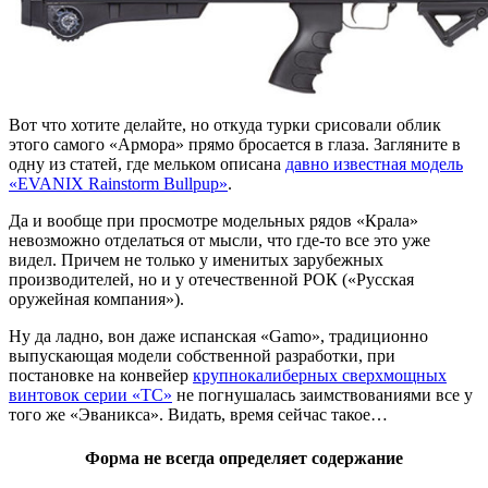
Вот что хотите делайте, но откуда турки срисовали облик
этого самого «Армора» прямо бросается в глаза. Загляните в
одну из статей, где мельком описана
давно известная модель
«EVANIX Rainstorm Bullpup»
.
Да и вообще при просмотре модельных рядов «Крала»
невозможно отделаться от мысли, что где-то все это уже
видел. Причем не только у именитых зарубежных
производителей, но и у отечественной РОК («Русская
оружейная компания»).
Ну да ладно, вон даже испанская «Gamo», традиционно
выпускающая модели собственной разработки, при
постановке на конвейер
крупнокалиберных сверхмощных
винтовок серии «TC»
не погнушалась заимствованиями все у
того же «Эваникса». Видать, время сейчас такое…
Форма не всегда определяет содержание