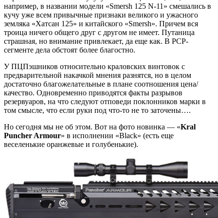
например, в названии модели «Smersh 125 N-11» смешались в
кучу уже всем привычные признаки великого и ужасного
земляка «Хатсан 125» и китайского «Smersh». Причем вся
троица ничего общего друг с другом не имеет. Путаница
страшная, но внимание привлекает, да еще как. В PCP-
сегменте дела обстоят более благостно.
У ПЦПэшников относительно краловских винтовок с
предварительной накачкой мнения разнятся, но в целом
достаточно благожелательные в плане соотношения цена/
качество. Одновременно приводятся факты разрывов
резервуаров, на что следуют отповеди поклонников марки в
том смысле, что если руки под что-то не то заточены….
Но сегодня мы не об этом. Вот на фото новинка — «
Kral
Puncher Armour
» в исполнении «Black» (есть еще
веселенькие оранжевые и голубенькие).