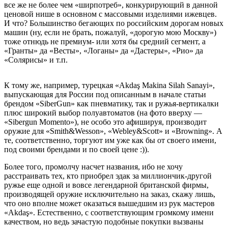
все же не более чем «ширпотреб», конкурирующий в данной
ценовой нише в основном с массовыми изделиями ижевцев.
И что? Большинство бегающих по российским дорогам новых
машин (ну, если не брать, пожалуй, «дорогую мою Москву»)
тоже отнюдь не премиум- или хотя бы средний сегмент, а
«Гранты» да «Весты», «Логаны» да «Дастеры», «Рио» да
«Солярисы» и т.п.
К тому же, например, турецкая «Akdaş Makina Silah Sanayi»,
выпускающая для России под описанным в начале статьи
брендом «SiberGun» как пневматику, так и ружья-вертикалки
плюс широкий выбор полуавтоматов (на фото вверху —
«Sibergun Momento»), не особо это афишируя, производит
оружие для «Smith&Wesson», «Webley&Scott» и «Browning». А
те, соответственно, торгуют им уже как бы от своего имени,
под своими брендами и по своей цене :)).
Более того, промолчу насчет названия, ибо не хочу
расстраивать тех, кто приобрел эдак за миллиончик-другой
ружье еще одной и вовсе легендарной британской фирмы,
производящей оружие исключительно на заказ, скажу лишь,
что оно вполне может оказаться вышедшим из рук мастеров
«Akdaş». Естественно, с соответствующим громкому имени
качеством, но ведь зачастую подобные покупки вызваны