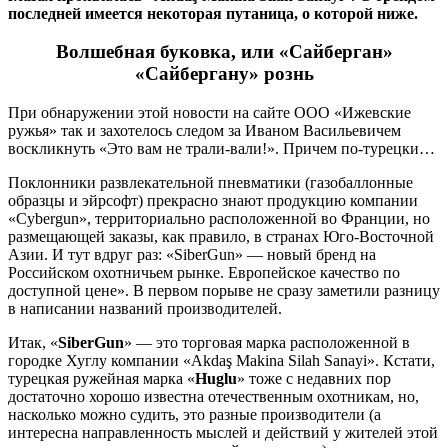
последней имеется некоторая путаница, о которой ниже.
Волшебная буковка, или «Сайберган»
«Сайбергану» рознь
При обнаружении этой новости на сайте ООО «Ижевские
ружья» так и захотелось следом за Иваном Васильевичем
воскликнуть «Это вам не трали-вали!». Причем по-турецки…
Поклонники развлекательной пневматики (газобаллонные
образцы и эйрсофт) прекрасно знают продукцию компании
«Cybergun», территориально расположенной во Франции, но
размещающей заказы, как правило, в странах Юго-Восточной
Азии. И тут вдруг раз: «SiberGun» — новый бренд на
Российском охотничьем рынке. Европейское качество по
доступной цене». В первом порыве не сразу заметили разницу
в написании названий производителей.
Итак, «
SiberGun
» — это торговая марка расположенной в
городке Хуглу компании «Akdaş Makina Silah Sanayi». Кстати,
турецкая ружейная марка «
Huglu
» тоже с недавних пор
достаточно хорошо известна отечественным охотникам, но,
насколько можно судить, это разные производители (а
интересна направленность мыслей и действий у жителей этой