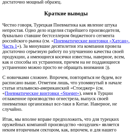
достаточно мощный образец.
Краткие выводы
Честно говоря, Турецкая Пневматика как явление штука
непростая. Одно дело изделия старейшего производителя,
буквально ставшие бестселлером бюджетного сегмента
российского рынка (см. «
Пневматические винтовки «Хатсан».
Часть 1
«). За минувшие десятилетия эта компания провела
достаточно серьезную работу по улучшению качества своей
продукции, а имеющиеся косячки известны, наверное, всем,
как и способы их устранения, причем на не поддающиеся
устранению можно просто не обращать внимания :)).
С новичками сложнее. Впрочем, повторяться не будем, все
расписано выше. Отметим лишь, что упомянутый в начале
статьи итальянско-американский «Стоеджер» (см.
«
Пневматические винтовки «Stoeger»
), имея в Турции
отлаженное производство огнестрела, выпуск своей
пневматики организовал все-таки в Китае. Наверное, не
случайно.
Итак, мы вполне вправе предположить, что для турецких
оружейных компаний производство «воздушек» является
неким вторичным сектором, как, впрочем, и для нашего