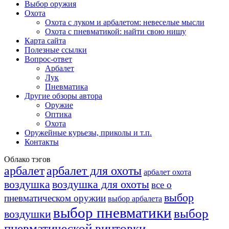
Выбор оружия
Охота
Охота с луком и арбалетом: невеселые мысли
Охота с пневматикой: найти свою нишу
Карта сайта
Полезные ссылки
Вопрос-ответ
Арбалет
Лук
Пневматика
Другие обзоры автора
Оружие
Оптика
Охота
Оружейные курьезы, приколы и т.п.
Контакты
Облако тэгов
арбалет
арбалет для охоты
арбалет охота
воздушка
воздушка для охоты
все о
выбор
пневматическом оружии
выбор арбалета
выбор пневматики
выбор
воздушки
пневматической винтовки