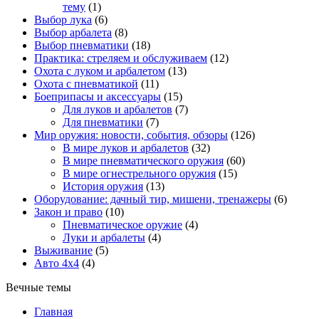
тему
(1)
Выбор лука
(6)
Выбор арбалета
(8)
Выбор пневматики
(18)
Практика: стреляем и обслуживаем
(12)
Охота с луком и арбалетом
(13)
Охота с пневматикой
(11)
Боеприпасы и аксессуары
(15)
Для луков и арбалетов
(7)
Для пневматики
(7)
Мир оружия: новости, события, обзоры
(126)
В мире луков и арбалетов
(32)
В мире пневматического оружия
(60)
В мире огнестрельного оружия
(15)
История оружия
(13)
Оборудование: дачный тир, мишени, тренажеры
(6)
Закон и право
(10)
Пневматическое оружие
(4)
Луки и арбалеты
(4)
Выживание
(5)
Авто 4х4
(4)
Вечные темы
Главная