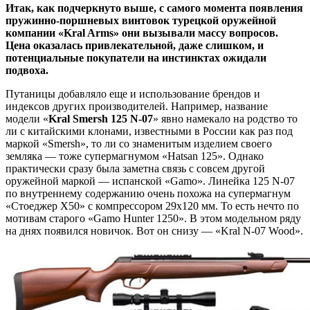
Итак, как подчеркнуто выше, с самого момента появления
пружинно-поршневых винтовок турецкой оружейной
компании «Kral Arms» они вызывали массу вопросов.
Цена оказалась привлекательной, даже слишком, и
потенциальные покупатели на инстинктах ожидали
подвоха.
Путаницы добавляло еще и использование брендов и
индексов других производителей. Например, название
модели «
Kral Smersh 125 N-07
» явно намекало на родство то
ли с китайскими клонами, известными в России как раз под
маркой «Smersh», то ли со знаменитым изделием своего
земляка — тоже супермагнумом «Hatsan 125». Однако
практически сразу была заметна связь с совсем другой
оружейной маркой — испанской «Gamo». Линейка 125 N-07
по внутреннему содержанию очень похожа на супермагнум
«Стоеджер Х50» с компрессором 29х120 мм. То есть нечто по
мотивам старого «Gamo Hunter 1250». В этом модельном ряду
на днях появился новичок. Вот он снизу — «Kral N-07 Wood».