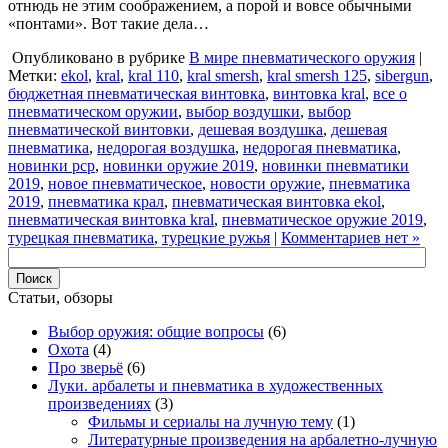
отнюдь не этим соображением, а порой и вовсе обычными
«понтами». Вот такие дела…
Опубликовано в рубрике
В мире пневматического оружия
|
Метки:
ekol
,
kral
,
kral 110
,
kral smersh
,
kral smersh 125
,
sibergun
,
бюджетная пневматическая винтовка
,
винтовка kral
,
все о
пневматическом оружии
,
выбор воздушки
,
выбор
пневматической винтовки
,
дешевая воздушка
,
дешевая
пневматика
,
недорогая воздушка
,
недорогая пневматика
,
новинки pcp
,
новинки оружие 2019
,
новинки пневматики
2019
,
новое пневматическое
,
новости оружие
,
пневматика
2019
,
пневматика крал
,
пневматическая винтовка ekol
,
пневматическая винтовка kral
,
пневматическое оружие 2019
,
турецкая пневматика
,
турецкие ружья
|
Комментариев нет »
Статьи, обзоры
Выбор оружия: общие вопросы
(6)
Охота
(4)
Про зверьё
(6)
Луки. арбалеты и пневматика в художественных
произведениях
(3)
Фильмы и сериалы на лучную тему
(1)
Литературные произведения на арбалетно-лучную