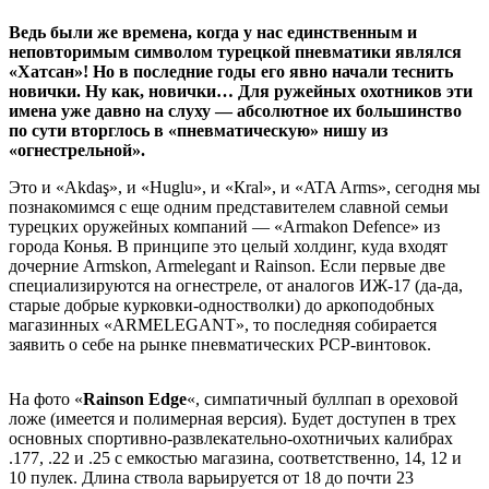
Ведь были же времена, когда у нас единственным и
неповторимым символом турецкой пневматики являлся
«Хатсан»! Но в последние годы его явно начали теснить
новички. Ну как, новички… Для ружейных охотников эти
имена уже давно на слуху — абсолютное их большинство
по сути вторглось в «пневматическую» нишу из
«огнестрельной».
Это и «Akdaş», и «Huglu», и «Кral», и «ATA Arms», сегодня мы
познакомимся с еще одним представителем славной семьи
турецких оружейных компаний — «Armakon Defence» из
города Конья. В принципе это целый холдинг, куда входят
дочерние Armskon, Armelegant и Rainson. Если первые две
специализируются на огнестреле, от аналогов ИЖ-17 (да-да,
старые добрые курковки-одностволки) до аркоподобных
магазинных «ARMELEGANT», то последняя собирается
заявить о себе на рынке пневматических PCP-винтовок.
На фото «
Rainson Edge
«, симпатичный буллпап в ореховой
ложе (имеется и полимерная версия). Будет доступен в трех
основных спортивно-развлекательно-охотничьих калибрах
.177, .22 и .25 с емкостью магазина, соответственно, 14, 12 и
10 пулек. Длина ствола варьируется от 18 до почти 23