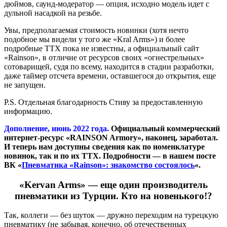
дюймов, саунд-модератор — опция, исходно модель идет с
дульной насадкой на резьбе.
Увы, предполагаемая стоимость новинки (хотя нечто
подобное мы видели у того же «Kral Arms») и более
подробные ТТХ пока не известны, а официальный сайт
«Rainson», в отличие от ресурсов своих «огнестрельных»
сотоварищей, судя по всему, находится в стадии разработки,
даже таймер отсчета времени, оставшегося до открытия, еще
не запущен.
P.S. Отдельная благодарность Стиву за предоставленную
информацию.
Дополнение, июнь 2022 года.
Официальный коммерческий
интернет-ресурс «RAINSON Armory», наконец, заработал.
И теперь нам доступны сведения как по номенклатуре
новинок, так и по их ТТХ. Подробности — в нашем посте
ВК «
Пневматика «Rainson»: знакомство состоялось
«.
«Kervan Arms» — еще один производитель
пневматики из Турции. Кто на новенького!?
Так, коллеги — без шуток — дружно переходим на турецкую
пневматику (не забывая, конечно, об отечественных