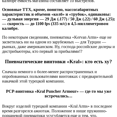
калибре емкость магазина составляет 10 выстрелов.
Основные ТТХ, кроме, понятно, массогабаритных
характеристик и объемов «колб» и «трубок», одинаковы:
— дульная энергия — 29 Дж (.177) / 50 Дж (.22) / 60 Дж (.25);
— скорость — до 1100 fps (335 м/с) в 4,5-миллиметровом
калибре.
По некоторым сведениям, пневматика «Kervan Arms» еще не
засветилась ни на одном из зарубежных — для Турции —
рынках, даже американском. Ну, господа российские дилеры и
дистрибьютеры, кто первый за прибылями!?
Пневматические винтовки «Kral»: кто есть ху?
Сначала немного о более-менее распространенных и
опробованных пользователями винтовках с предварительной
накачкой этой турецкой компании.
PCP-винтовка «Kral Puncher Armour» — где-то мы уже
встречались…
Вокруг изделий турецкой компании «Kral Arms» в последнее
время разгорелся ажиотаж. Положение в нише пружинно-
поршневой пневматики усугубляется еще и тем, что,