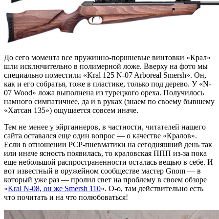
До сего момента все пружинно-поршневые винтовки «Крал»
шли исключительно в полимерной ложе. Вверху на фото мы
специально поместили «Kral 125 N-07 Arboreal Smersh». Он,
как и его собратья, тоже в пластике, только под дерево. У «N-
07 Wood» ложа выполнена из турецкого ореха. Получилось
намного симпатичнее, да и в руках (знаем по своему бывшему
«Хатсан 135») ощущается совсем иначе.
Тем не менее у эйрганнеров, в частности, читателей нашего
сайта оставался еще один вопрос — о качестве «Кралов».
Если в отношении PCP-пневматики на сегодняшний день так
или иначе ясность появилась, то краловская ППП из-за пока
еще небольшой распространенности осталась вещью в себе. И
вот известный в оружейном сообществе мастер Gnom — в
который уже раз — пролил свет на проблему в своем обзоре
«
Kral N-08, он же Smersh 110
«. О-о, там действительно есть
что почитать и на что полюбоваться!