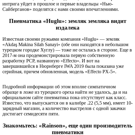
интрига уйдет в прошлое и первые владельцы «Нью-
Сайберганов» поделятся с нами своими впечатлениями.
Пневматика «Huglu»: земляк земляка видит
издалека
Известная своими ружьями компания «Huglu» — земляк
«Akdaş Makina Silah Sanayi» (обе они находятся в небольшом
турецком городке Хуглу) — тоже не осталась в стороне. Еще в
2017-м она продемонстрировала первую собственную
разработку PCP, названную «Effecto». И вот на
завершившейся в Нюрнберге IWA 2019 была показана уже
серийная, причем обновленная, модель «Effecto PX-5».
Подробной информации об этом вполне симпатичном
образце в ложе из турецкого ореха найти не удалось, да и на
официальном сайте пневматика пока отсутствует как класс.
Известно, что выпускается он в калибре .22 (5,5 мм), имеет 10-
зарядный магазин, а количество выстрелов с одной закачки
достигает семидесяти пяти.
Знакомьтесь: «Rainson», еще один производитель
пневматики