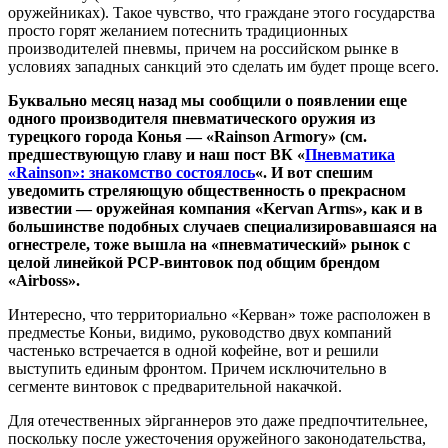
оружейниках). Такое чувство, что граждане этого государства
просто горят желанием потеснить традиционных
производителей пневмы, причем на российском рынке в
условиях западных санкций это сделать им будет проще всего.
Буквально месяц назад мы сообщили о появлении еще
одного производителя пневматического оружия из
турецкого города Конья — «Rainson Armory» (см.
предшествующую главу и наш пост ВК «
Пневматика
«Rainson»: знакомство состоялось
«. И вот спешим
уведомить стреляющую общественность о прекрасном
известии — оружейная компания «Kervan Arms», как и в
большинстве подобных случаев специализировавшаяся на
огнестреле, тоже вышла на «пневматический» рынок с
целой линейкой PCP-винтовок под общим брендом
«Airboss».
Интересно, что территориально «Керван» тоже расположен в
предместье Коньи, видимо, руководство двух компаний
частенько встречается в одной кофейне, вот и решили
выступить единым фронтом. Причем исключительно в
сегменте винтовок с предварительной накачкой.
Для отечественных эйрганнеров это даже предпочтительнее,
поскольку после ужесточения оружейного законодательства,