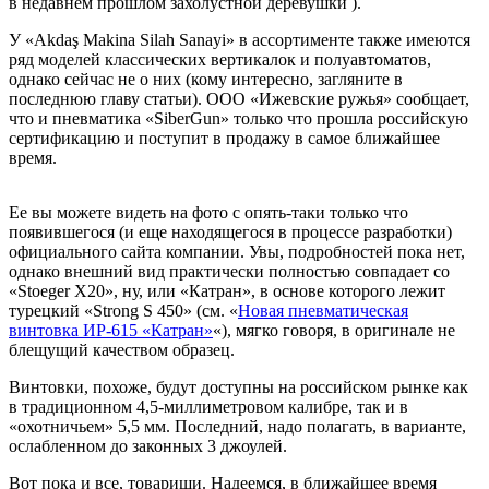
в недавнем прошлом захолустной деревушки ).
У «Akdaş Makina Silah Sanayi» в ассортименте также имеются
ряд моделей классических вертикалок и полуавтоматов,
однако сейчас не о них (кому интересно, загляните в
последнюю главу статьи). ООО «Ижевские ружья» сообщает,
что и пневматика «SiberGun» только что прошла российскую
сертификацию и поступит в продажу в самое ближайшее
время.
Ее вы можете видеть на фото с опять-таки только что
появившегося (и еще находящегося в процессе разработки)
официального сайта компании. Увы, подробностей пока нет,
однако внешний вид практически полностью совпадает со
«Stoeger X20», ну, или «Катран», в основе которого лежит
турецкий «Strong S 450» (см. «
Новая пневматическая
винтовка ИР-615 «Катран»
«), мягко говоря, в оригинале не
блещущий качеством образец.
Винтовки, похоже, будут доступны на российском рынке как
в традиционном 4,5-миллиметровом калибре, так и в
«охотничьем» 5,5 мм. Последний, надо полагать, в варианте,
ослабленном до законных 3 джоулей.
Вот пока и все, товарищи. Надеемся, в ближайшее время