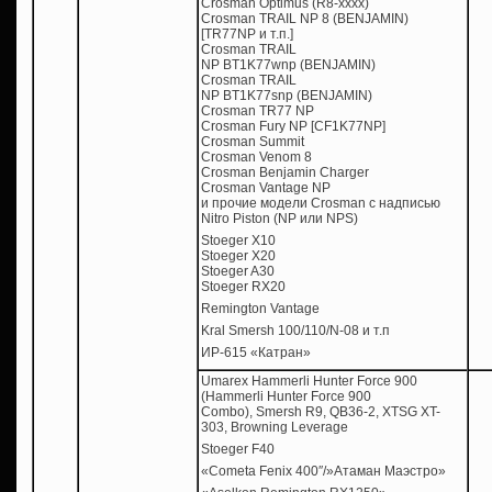
Crosman Optimus (R8-xxxx)
Crosman TRAIL NP 8 (BENJAMIN)
[TR77NP и т.п.]
Crosman TRAIL
NP BT1K77wnp (BENJAMIN)
Crosman TRAIL
NP BT1K77snp (BENJAMIN)
Crosman TR77 NP
Crosman Fury NP [CF1K77NP]
Crosman Summit
Crosman Venom 8
Crosman Benjamin Charger
Crosman Vantage NP
и прочие модели Crosman с надписью
Nitro Piston (NP или NPS)
Stoeger X10
Stoeger X20
Stoeger A30
Stoeger RX20
Remington Vantage
Kral Smersh 100/110/N-08 и т.п
ИР-615 «Катран»
Umarex Hammerli Hunter Force 900
(Hammerli Hunter Force 900
Combo), Smersh R9, QB36-2, XTSG XT-
303, Browning Leverage
Stoeger F40
«Cometa Fenix 400″/»Атаман Маэстро»