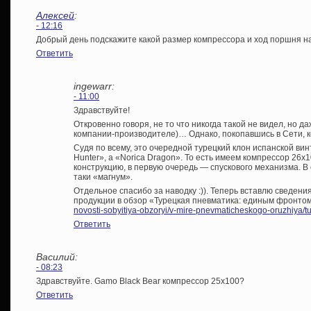
Алексей
:
- 12:16
Добрый день подскажите какой размер компрессора и ход поршня на
Ответить
ingewarr:
- 11:00
Здравствуйте!
Откровенно говоря, не то что никогда такой не видел, но да
компании-производителе)… Однако, покопавшись в Сети, к
Судя по всему, это очередной турецкий клон испанской вин
Hunter», а «Norica Dragon». То есть имеем компрессор 26х
конструкцию, в первую очередь — спускового механизма. В
таки «магнум».
Отдельное спасибо за наводку :)). Теперь вставлю сведени
продукции в обзор «Турецкая пневматика: единым фронтом
novosti-sobyitiya-obzoryi/v-mire-pnevmaticheskogo-oruzhiya/
Ответить
Василий:
- 08:23
Здравствуйте. Gamo Black Bear компрессор 25х100?
Ответить