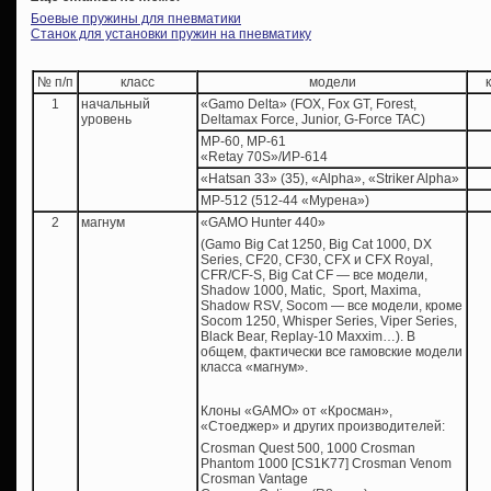
Боевые пружины для пневматики
Станок для установки пружин на пневматику
№ п/п
класс
модели
1
начальный
«Gamo Delta» (FOX, Fox GT, Forest,
уровень
Deltamax Force, Junior, G-Force TAC)
МР-60, МР-61
«Retay 70S»/ИР-614
«Hatsan 33» (35), «Alpha», «Striker Alpha»
МР-512 (512-44 «Мурена»)
2
магнум
«GAMO Hunter 440»
(Gamo Big Cat 1250, Big Cat 1000, DX
Series, CF20, CF30, CFX и CFX Royal,
CFR/CF-S, Big Cat CF — все модели,
Shadow 1000, Matic, Sport, Maxima,
Shadow RSV, Socom — все модели, кроме
Socom 1250, Whisper Series, Viper Series,
Black Bear, Replay-10 Maxxim…). В
общем, фактически все гамовские модели
класса «магнум».
Клоны «GAMO» от «Кросман»,
«Стоеджер» и других производителей:
Сrosman Quest 500, 1000 Crosman
Phantom 1000 [СS1K77] Crosman Venom
Crosman Vantage