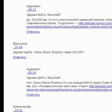
ingewarr:
- 09:13
Здравствуйте, Василий!
Да, 25х100 мм, то есть классический гамовский магнум, пря
современном облике. Подробнее —
http://arbalet-airgun.ru/
pnevmaticheskogo-oruzhiya/pnevmaticheskie-vintovki-gamo.h
Ответить
Василий:
- 14:44
Здравствуйте. Gamo Black Shadow также 25х100?
Ответить
ingewarr:
- 06:14
Здравствуйте, Василий!
Нет, Gamo Black Shadow это наследник 600-й серии (Гамо 6
мм. (см. «Пневматические винтовки «Гамо»
http://arbalet-ai
obzoryi/v-mire-pnevmaticheskogo-oruzhiya/pnevmaticheskie-v
Ответить
Александр:
- 19:31