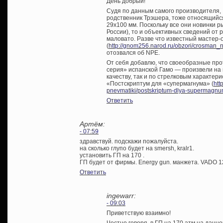
День добрый!
Судя по данным самого производителя, 
родственник Трэшера, тоже относящийся
29х100 мм. Поскольку все они новинки р
России), то и объективных сведений от
маловато. Разве что известный мастер-
(
http://gnom256.narod.ru/obzori/crosman_
отозвался об NPE.
От себя добавлю, что своеобразные пр
серия» испанской Гамо — произвели на 
качеству, так и по стрелковым характер
«Постскриптум для «супермагнума» (
htt
pnevmatiki/postskriptum-dlya-supermagnu
Ответить
Артём:
- 07:59
здравствуй. подскажи пожалуйста.
на сколько глупо будет на smersh, kralr1.
установить ГП на 170 .
ГП будет от фирмы. Energy gun. манжета. VADO 1
Ответить
ingewarr:
- 09:03
Приветствую взаимно!
Честно говоря, в ГП на 170 атм на данн