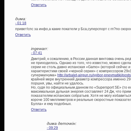
Ответить
дима:
- 01:18
привет!спс за инфо,а какие покатели у Бса,суперспорт с гп?по скор
Ответить
ingewarr:
- 07:41
Дмитрий, к сожалению, в России данная винтовка очень ред
не приходилось. Однако из того, что известно, можно сдела
серии не столь давно испанская «Gamo» (которой сейчас 
характеристики своей «черной серии» с компрессором 29х1
супермагнума»
http://arbalet-airgun.ru/vyibor-pnevmatiki/po
крайней мере внутренний диаметр компрессора именно 29 
поршня, увы, найти не удалось.
Но, судя по официальным данном по «Supersport SE» (то ес
максимальная дульная энергия составляет 24 Дж, что при
показателям испанских собратьев. Хотя не могу избавиться
короче 100 миллиметров и реальные скоростные показател
Булла» и ему подобных.
Ответить
дима деточкін:
- 09:29