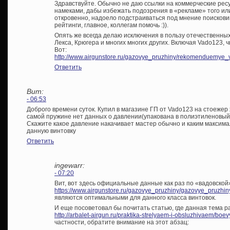
Здравствуйте. Обычно не даю ссылки на коммерческие рес
намеками, дабы избежать подозрения в «рекламе» того или
откровенно, надоело подстраиваться под мнение поисковик
рейтинги, главное, коллегам помочь :)).
Опять же всегда делаю исключения в пользу отечественны
Лекса, Крюгера и многих многих других. Включая Vado123, 
Вот:
http://www.airgunstore.ru/gazovye_pruzhiny/rekomenduemye_
Ответить
Вит:
- 06:53
Доброго времени суток. Купил в магазине ГП от Vado123 на стоежер х
самой пружине нет данных о давлении(упакована в полиэтиленовый 
Скажите какое давление накачивает мастер обычно и каким максим
данную винтовку
Ответить
ingewarr:
- 07:20
Вит, вот здесь официальные данные как раз по «вадовской
https://www.airgunstore.ru/gazovye_pruzhiny/gazovye_pruzhi
являются оптимальными для данного класса винтовок.
И еще посоветовал бы почитать статью, где данная тема 
http://arbalet-airgun.ru/praktika-strelyaem-i-obsluzhivaem/boev
частности, обратите внимание на этот абзац: