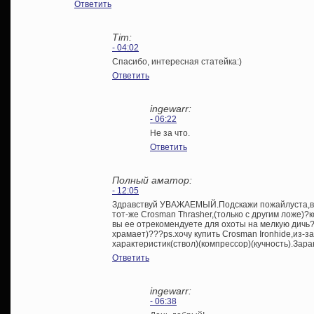
Ответить
Tim:
- 04:02
Спасибо, интересная статейка:)
Ответить
ingewarr:
- 06:22
Не за что.
Ответить
Полный аматор:
- 12:05
Здравствуй УВАЖАЕМЫЙ.Подскажи пожайлуста,вин
тот-же Crosman Thrasher,(только с другим ложе)
вы ее отрекомендуете для охоты на мелкую дичь?
храмает)???ps.хочу купить Crosman Ironhide,из-
характеристик(ствол)(компрессор)(кучность).З
Ответить
ingewarr:
- 06:38