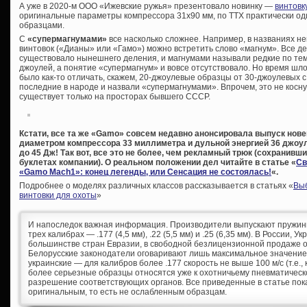
А уже в 2020-м ООО «Ижевские ружья» презентовало новинку —
винтовк
оригинальные параметры компрессора 31х90 мм, по ТТХ практически о
образцами.
С
«супермагнумами»
все насколько сложнее. Например, в названиях н
винтовок («Дианы» или «Гамо») можно встретить слово «магнум». Все дел
существовало нынешнего деления, и магнумами называли редкие по тем
джоулей, а понятие «супермагнум» и вовсе отсутствовало. Но время шло
было как-то отличать, скажем, 20-джоулевые образцы от 30-джоулевых 
последние в народе и назвали «супермагнумами». Впрочем, это не косн
существует только на просторах бывшего СССР.
Кстати, все та же «Gamo» совсем недавно анонсировала выпуск нов
диаметром компрессора 33 миллиметра и дульной энергией 36 джоу
до 45 Дж! Так вот, все это не более, чем рекламный трюк (сохранив
буклетах компании). О реальном положении дел читайте в статье «
Св
«Gamo Mach1»: конец легенды, или Сенсация не состоялась!
«.
Подробнее о моделях различных классов рассказывается в статьях «
Выб
винтовки для охоты
»
И напоследок важная информация. Производители выпускают пружинн
трех калибрах — .177 (4,5 мм), .22 (5,5 мм) и .25 (6,35 мм). В России, У
большинстве стран Евразии, в свободной безлицензионной продаже о
Белорусские законодатели оговаривают лишь максимальное значение 
украинские — для калибров более .177 скорость не выше 100 м/с (т.е., 
более серьезные образцы относятся уже к охотничьему пневматическ
разрешение соответствующих органов. Все приведенные в статье пока
оригинальным, то есть не ослабленным образцам.