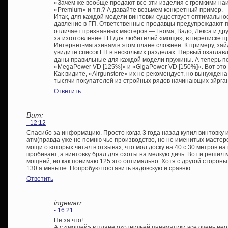
«Зачем же вообще продают все эти изделия с громкими н
«Premium» и т.п.? А давайте возьмем конкретный пример.
Итак, для каждой модели винтовки существует оптимальное
давление в ГП. Ответственные продавцы предупреждают п
отличает признанных мастеров — Гнома, Вадо, Лекса и дру
за изготовление ГП для любителей «мощи», в переписке п
Интернет-магазинам в этом плане сложнее. К примеру, зайд
увидите список ГП в нескольких разделах. Первый озаглав
даны правильные для каждой модели пружины. А теперь 
«MegaPower VD [125%]» и «GigaPower VD [150%]». Вот это
Как видите, «Airgunstore» их не рекомендует, но вынужден
тысячи покупателей из стройных рядов начинающих эйрга
Ответить
Вит:
- 12:12
Спасибо за информацию. Просто когда 3 года назад купил винтовку 
атм(правда уже не помню чье производство, но не именитых мастер
мощи о которых читал в отзывах, что мол доску на 40 с 30 метров на 
пробивает, а винтовку брал для охоты на мелкую дичь. Вот и решил
мощней, но как понимаю 125 это оптимально. Хотя с другой стороны
130 а меньше. Попробую поставить вадовскую и сравню.
Ответить
ingewarr:
- 16:21
Не за что!
А с «мощей» в плане охотничьей пневматики все очень не