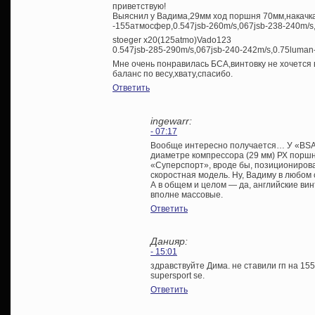
приветствую!
Выяснил у Вадима,29мм ход поршня 70мм,накачка
-155атмосфер,0.547jsb-260m/s,067jsb-238-240m/s
stoeger x20(125atmo)Vado123
0.547jsb-285-290m/s,067jsb-240-242m/s,0.75luman
Мне очень понравилась БСА,винтовку не хочется 
баланс по весу,хвату,спасибо.
Ответить
ingewarr:
- 07:17
Вообще интересно получается… У «BSA 
диаметре компрессора (29 мм) РХ поршн
«Суперспорт», вроде бы, позициониров
скоростная модель. Ну, Вадиму в любом 
А в общем и целом — да, английские ви
вполне массовые.
Ответить
Данияр:
- 15:01
здравствуйте Дима. не ставили гп на 155
supersport se.
Ответить