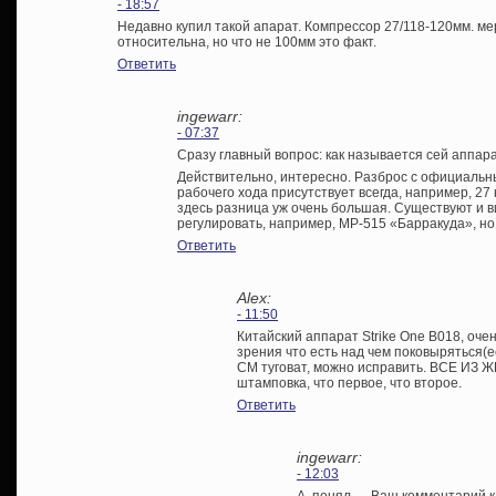
- 18:57
Недавно купил такой апарат. Компрессор 27/118-120мм. ме
относительна, но что не 100мм это факт.
Ответить
ingewarr:
- 07:37
Сразу главный вопрос: как называется сей аппар
Действительно, интересно. Разброс с официаль
рабочего хода присутствует всегда, например, 27 
здесь разница уж очень большая. Существуют и в
регулировать, например, МР-515 «Барракуда», но 
Ответить
Alex:
- 11:50
Китайский аппарат Strike One B018, очен
зрения что есть над чем поковыряться(ес
СМ туговат, можно исправить. ВСЕ ИЗ 
штамповка, что первое, что второе.
Ответить
ingewarr:
- 12:03
А, понял — Ваш комментарий к