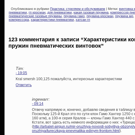
Опубликовано в рубрике
Практика: стреляем и обслуживаем
| Метки:
винтовка 
пневматики
,
гп кросман
,
для пневматики
,
какая газовая пружина
,
компрессор пне
пневматические газовые пружины
,
пружина гамо
,
пружина кросман
,
пружина мр
,
компрессора
,
характеристики пневматики
,
хатсан гп
123 комментария к записи “Характеристики к
пружин пневматических винтовок”
Tim:
- 19:05
Kral smersh 100,125 пожалуйста, интересные характеристики
Ответить
ingewarr:
- 09:14
Отвечу напрямую и, конечно, добавлю сведения в таблицу 
Поскольку 125-й Крал это по сути клон Гамо Хантер 1250 с
160 атм), а 100-я серия Кралов — клоны Гамо Хантер 440 с
Кстати, вот здесь есть немного информации о них: «Туре
(
http://arbalet-airgun.ru/mir-oruzhiya-novosti-sobyitiya-obzory
oruzhiya/tureczkaya-pnevmatika-edinym-frontom.html
).