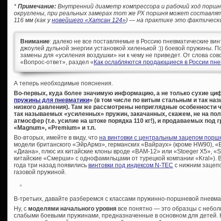
*
Примечание:
Внутренний диаметр компрессора и рабочий ход поршня
округлены, при реальных замерах тот же РХ поршня может составлять н
116 мм (как у
новейшего «Хатсан 124»
) — на практике это фактически
Внимание
: далеко не все поставляемые в Россию пневматические вин
джоулей дульной энергии установкой хиленькой :)) боевой пружины. П
замены для «усиления воздушки» ни к чему не приведет. От слова с
«Вопрос-ответ», раздел «
Как ослабляются продающиеся в России пне
А теперь необходимые пояснения.
Во-первых, куда более значимую информацию, а не только сухие циф
пружины для пневматики
» (в том числе по витым стальным и так 
низкого давления). Там же рассмотрены неприглядные особенности
так называемых «усиленных» пружин, закачанных, скажем, не на пол
атмосфер (т.е. усилие на штоке порядка 110 кг!), и продаваемых под
«Magnum», «Premium» и т.п.
Во-вторых, имейте в виду, что
на винтовки с центральным зацепом порш
модели британского «ЭйрАрмз», германских «Вайраух» (кроме HW90), «
«Диана», плюс их китайские клоны вроде «BAM-12» или «Stoeger Х5», «S
китайские «Смерши» с однофамильцами от турецкой компании «Kral»). В
года три назад появились
винтовки под индексом N-TEC
с нижним зацеп
газовой пружиной.
В-третьих, давайте разберемся с классами пружинно-поршневой пневма
Ну, с
моделями начального уровня
все понятно — это образцы с небо
слабыми боевыми пружинами, предназначенные в основном для детей. К