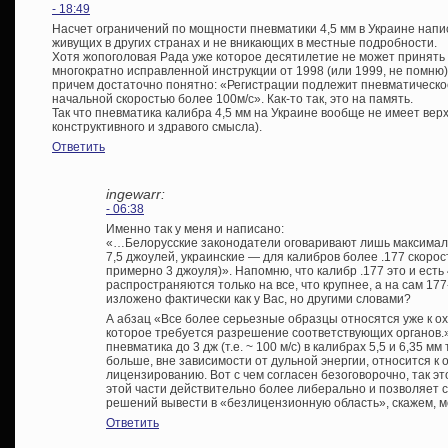
- 18:49
Насчет ограничений по мощности пневматики 4,5 мм в Украине напи
живущих в других странах и не вникающих в местные подробности.
Хотя жопоголовая Рада уже которое десятилетие не может принять 
многократно исправленной инструкции от 1998 (или 1999, не помню)
причем достаточно понятно: «Регистрации подлежит пневматическое
начальной скоростью более 100м/с». Как-то так, это на память.
Так что пневматика калибра 4,5 мм на Украине вообще не имеет вер
конструктивного и здравого смысла).
Ответить
ingewarr:
- 06:38
Именно так у меня и написано:
«…Белорусские законодатели оговаривают лишь максимал
7,5 джоулей, украинские — для калибров более .177 скорость 
примерно 3 джоуля)». Напомню, что калибр .177 это и есть 
распространяются только на все, что крупнее, а на сам 177-
изложено фактически как у Вас, но другими словами?
А абзац «Все более серьезные образцы относятся уже к о
которое требуется разрешение соответствующих органов.»
пневматика до 3 дж (т.е. ~ 100 м/с) в калибрах 5,5 и 6,35 м
больше, вне зависимости от дульной энергии, относится к
лицензированию. Вот с чем согласен безоговорочно, так это
этой части действительно более либерально и позволяет 
решений вывести в «безлицензионную область», скажем, мо
Ответить