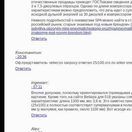
отечественные продавцы приводят ГОСТовские сведения 
3 и 7,5-джоулевых образцов. Однако по длине компрессор
характеристикам можно предположить, что речь идет о супе
исходной дульной энергией за 30 джоулей и компрессором
Немного подробностей о пневматике SPA можно найти в ст
российский рынок: старые знакомые под новым брендом» (
sobyitiya-obzoryi/v-mire-pnevmaticheskogo-oruzhiya/pnevmatik
znakomye-pod-novym-brendom.html
).
Ответить
Константин:
- 20:36
Оф.представитель- veber,по запросу ответил 25/100.это по sriker on
Ответить
ingewarr:
- 07:11
Вполне допускаю, поскольку ориентировался (прикидывая 
картинке. Кроме того, на сайте Вебера для 018 указаны 
характеристики: длина 1300 мм, вес 3,6 кг. Это заметно п
(25х100) и полностью соответствует супермагнумам в поли
мм (у магнумов, как правило, около 1100 мм). Вот исходя и
Ответить
Alex: