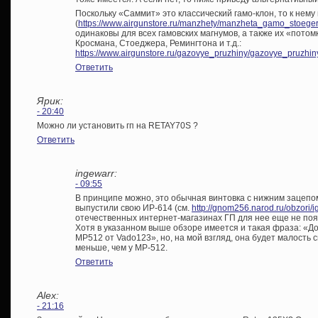
Поскольку «Саммит» это классический гамо-клон, то к нем
(
https://www.airgunstore.ru/manzhety/manzheta_gamo_stoeger
одинаковы для всех гамовских магнумов, а также их «пото
Кросмана, Стоеджера, Ремингтона и т.д.:
https://www.airgunstore.ru/gazovye_pruzhiny/gazovye_pruzhi
Ответить
Ярик:
- 20:40
Можно ли установить гп на RETAY70S ?
Ответить
ingewarr:
- 09:55
В принципе можно, это обычная винтовка с нижним зацепо
выпустили свою ИР-614 (см.
http://gnom256.narod.ru/obzori/i
отечественных интернет-магазинах ГП для нее еще не поя
Хотя в указанном выше обзоре имеется и такая фраза: «Д
МР512 от Vado123», но, на мой взгляд, она будет малость с
меньше, чем у МР-512.
Ответить
Alex:
- 21:16