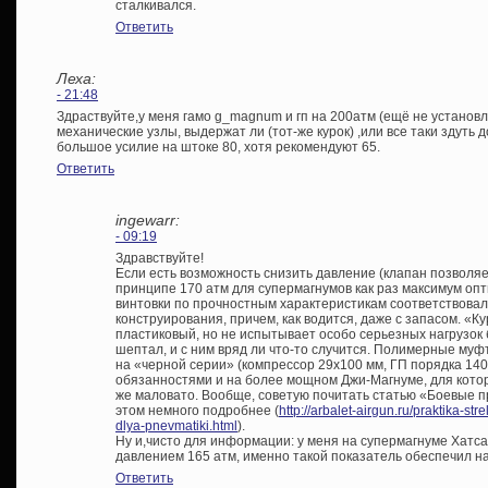
сталкивался.
Ответить
Леха:
- 21:48
Здраствуйте,у меня гамо g_magnum и гп на 200атм (ещё не установл
механические узлы, выдержат ли (тот-же курок) ,или все таки здуть д
большое усилие на штоке 80, хотя рекомендуют 65.
Ответить
ingewarr:
- 09:19
Здравствуйте!
Если есть возможность снизить давление (клапан позволяет
принципе 170 атм для супермагнумов как раз максимум опт
винтовки по прочностным характеристикам соответствовал
конструирования, причем, как водится, даже с запасом. «Кур
пластиковый, но не испытывает особо серьезных нагрузо
шептал, и с ним вряд ли что-то случится. Полимерные му
на «черной серии» (компрессор 29х100 мм, ГП порядка 140-
обязанностями и на более мощном Джи-Магнуме, для которог
же маловато. Вообще, советую почитать статью «Боевые п
этом немного подробнее (
http://arbalet-airgun.ru/praktika-s
dlya-pnevmatiki.html
).
Ну и,чисто для информации: у меня на супермагнуме Хатс
давлением 165 атм, именно такой показатель обеспечил н
Ответить