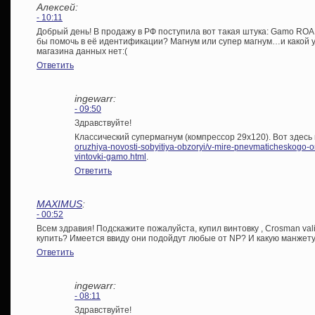
Алексей:
- 10:11
Добрый день! В продажу в РФ поступила вот такая штука: Gamo RO
бы помочь в её идентификации? Магнум или супер магнум…и какой у
магазина данных нет:(
Ответить
ingewarr:
- 09:50
Здравствуйте!
Классический супермагнум (компрессор 29х120). Вот здесь
oruzhiya-novosti-sobyitiya-obzoryi/v-mire-pnevmaticheskogo
vintovki-gamo.html
.
Ответить
MAXIMUS
:
- 00:52
Всем здравия! Подскажите пожалуйста, купил винтовку , Crosman val
купить? Имеется ввиду они подойдут любые от NP? И какую манжету
Ответить
ingewarr:
- 08:11
Здравствуйте!