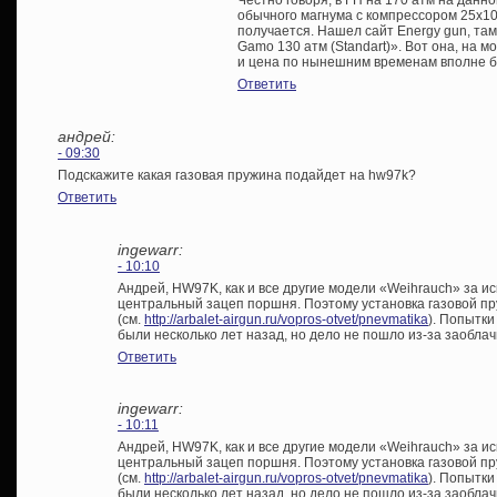
обычного магнума с компрессором 25х10
получается. Нашел сайт Energy gun, там
Gamo 130 атм (Standart)». Вот она, на м
и цена по нынешним временам вполне бо
Ответить
андрей:
- 09:30
Подскажите какая газовая пружина подайдет на hw97k?
Ответить
ingewarr:
- 10:10
Андрей, HW97K, как и все другие модели «Weihrauch» за 
центральный зацеп поршня. Поэтому установка газовой п
(см.
http://arbalet-airgun.ru/vopros-otvet/pnevmatika
). Попытки
были несколько лет назад, но дело не пошло из-за заоблач
Ответить
ingewarr:
- 10:11
Андрей, HW97K, как и все другие модели «Weihrauch» за 
центральный зацеп поршня. Поэтому установка газовой п
(см.
http://arbalet-airgun.ru/vopros-otvet/pnevmatika
). Попытки
были несколько лет назад, но дело не пошло из-за заоблач