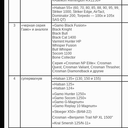
«Aselkon Remington RX1250»
«Hatsan 55» (60, 70, 80, 85, 88, 90, 95, 99,
Striker 1000, Striker Edge, AirTact,
Dominator 200, Torpedo — 100x и 105x
SAS QT)
3
«черная серия
«Gamo Black Fusion»
Гамо» и аналоги
Black Knight
Black Bull
Black Cat 1400
Varmint Hunter HP
Whisper Fusion
Bull Whisper
Socom 1100
Bone Collector
Серия «Crosman NP Elite»: Crosman
Quest, Crosman Valiant, Crosman Thrasher,
Crosman Diamondback и другие
4
супермагнум
«Hatsan 135» (130, 150 и 155)
«Hatsan 125»
«Hatsan 124»
«Gamo Hunter 1250»
«Gamo Socom 1250»
«Gamo G-Magnum»
«Gamo Replay 10 Magnum»
«Stoeger X50» (BAM-22)
Crosman «Benjamin Trail NP XL 1500″
«Kral Smersh 125/N-11»