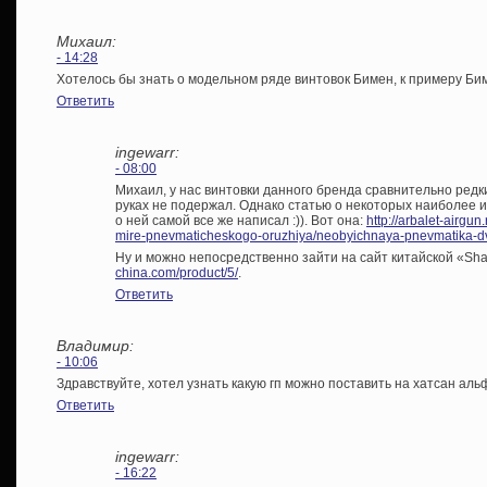
Михаил:
- 14:28
Хотелось бы знать о модельном ряде винтовок Бимен, к примеру Би
Ответить
ingewarr:
- 08:00
Михаил, у нас винтовки данного бренда сравнительно редк
руках не подержал. Однако статью о некоторых наиболее 
о ней самой все же написал :)). Вот она:
http://arbalet-airgun
mire-pnevmaticheskogo-oruzhiya/neobyichnaya-pnevmatika-dva
Ну и можно непосредственно зайти на сайт китайской «Shan
china.com/product/5/
.
Ответить
Владимир:
- 10:06
Здравствуйте, хотел узнать какую гп можно поставить на хатсан аль
Ответить
ingewarr:
- 16:22