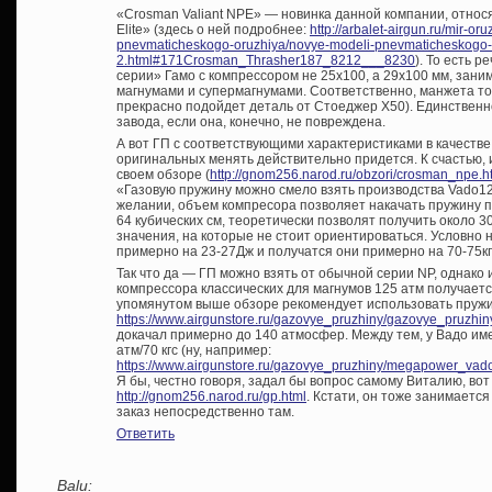
«Crosman Valiant NPE» — новинка данной компании, относ
Elite» (здесь о ней подробнее:
http://arbalet-airgun.ru/mir-or
pnevmaticheskogo-oruzhiya/novye-modeli-pnevmaticheskogo-o
2.html#171Crosman_Thrasher187_8212___8230
). То есть 
серии» Гамо с компрессором не 25х100, а 29х100 мм, за
магнумами и супермагнумами. Соответственно, манжета тож
прекрасно подойдет деталь от Стоеджер Х50). Единственн
завода, если она, конечно, не повреждена.
А вот ГП с соответствующими характеристиками в качестве
оригинальных менять действительно придется. К счастью
своем обзоре (
http://gnom256.narod.ru/obzori/crosman_npe.h
«Газовую пружину можно смело взять производства Vado12
желании, объем компресора позволяет накачать пружину 
64 кубических см, теоретически позволят получить около 3
значения, на которые не стоит ориентироваться. Условно 
примерно на 23-27Дж и получатся они примерно на 70-75кг
Так что да — ГП можно взять от обычной серии NP, однако
компрессора классических для магнумов 125 атм получаетс
упомянутом выше обзоре рекомендует использовать пружину
https://www.airgunstore.ru/gazovye_pruzhiny/gazovye_pruzhi
докачал примерно до 140 атмосфер. Между тем, у Вадо име
атм/70 кгс (ну, например:
https://www.airgunstore.ru/gazovye_pruzhiny/megapower_
Я бы, честно говоря, задал бы вопрос самому Виталию, вот 
http://gnom256.narod.ru/gp.html
. Кстати, он тоже занимается
заказ непосредственно там.
Ответить
Balu: