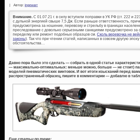
|
Автор:
ingewarr
Внимание.
С 01.07.21 г. в силу вступили поправки в УК РФ (ст. 222 и 
с дульной энергией свыше 7,5 Дж. Если раньше ответственность, при
предусмотрена за ношение, перевозку и стрельбу в границах населен
преследование с довольно серьезными санкциями предусмотрено за с
переделку или ремонт подобных образцов см.
Сколь веревочка не ве
законы
). Так что при чтении статей, написанных в совсем другую эпоху
обстоятельства…
Давно пора было это сделать — собрать в одной статье характерист
— максимально-оптимальных: меньше можно, больше — не стоит) па
моделей пневматических винтовок. И вот итоги изысканий перед вам
распространенный образец, пишите в комментарии — добавлю в табл
Еще статьи по теме: