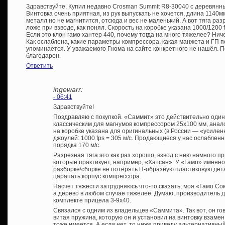
Здравствуйте. Купил недавно Crosman Summit R8-30040 с деревянн
Винтовка очень приятная, из рук выпускать не хочется, длина 1140мм
металл но не магнитится, отсюда и вес не маленький. А вот тяга р
ложе при взводе, как понял. Скорость на коробке указана 1000/1200 fp
Если это клон гамо хантер 440, почему тогда на много тяжелее? Ниче
Как ослаблена, какие параметры компрессора, какая манжета и ГП п
упоминается. У уважаемого Гнома на сайте конкретного не нашёл. П
благодарен.
Ответить
ingewarr:
- 06:41
Здравствуйте!
Поздравляю с покупкой. «Саммит» это действительно один 
классическим для магнумов компрессором 25х100 мм, аналог 
на коробке указана для оригинальных (в России — «усилен
джоулей: 1000 fps = 305 м/с. Продающиеся у нас ослаблен
порядка 170 м/с.
Разрезная тяга это как раз хорошо, взвод с нею намного п
которые практикует, например, «Хатсан». У «Гамо» именно
разборке\сборке не потерять П-образную пластиковую дет
царапать корпус компрессора.
Насчет тяжести затрудняюсь что-то сказать, моя «Гамо Соко
а дерево в любом случае тяжелее. Думаю, производитель д
комплекте прицела 3-9х40.
Связался с одним из владельцев «Саммита». Так вот, он го
витая пружина, которую он и установил на винтовку взамен 
тоже имеется. А если нет, то ниже приведу альтернативный