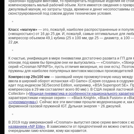
«разгона» будущей винтовки, то приобретать подобные изделия не сто
компенсировать малый рабочий объем. Хотя имеются сведения о превр
джоулевый магнум, но затраты труда, времени и денег несопоставимы 
сконструированной под совсем другие технические условия.
Класс «магнум»
— это, пожалуй, наиболее распространенные и популя
(«мощностью») от 16 до 25 дж. И, пожалуй, самые оптимальные для люб
компрессор объемом 49,1 кубика (25 х 100 мм, где 25 — диаметр, а 100
22 дж.
К счастью, унификация в мире пневматики достаточно развита и ГП для
клонам, под каким бы брендом они ни выпускались — «Crosman», «Stoeger
серий «Crosman NP/NPS», пусть отличия мизерные, но они есть). Поэто
пружины для наиболее популярных винтовок массовых производителей 
Компрессор 29х100 мм
— занявший некую промежуточную нишу между 
ввела в широкий оборот испанская «El Gamo» (Серия создана в содружес
идет под индексом SE/Second Edition, например, «BSA Supersport SE». 
компреесора в 29 мм составляет всего 80 мм) ). В США первой ласточк
Collector» («
Мощная пневматика и особенности национального характе
характеристикам «черная серия» — «Black Knight», «Black Fusion» и «Blac
«супермагнума»
). Сейчас все эти винтовки прошли модернизацию и, ка
фирменной газовой пружиной IGT. Дульная энергия ~ 26 джоулей.
В 2019 году американский «Crosman» выпустил свою серию винтовок с 
названием «NP Elite»
. В зависимости от предпочтений их можно считать
очередными гамо-клонами, кому как нравится.