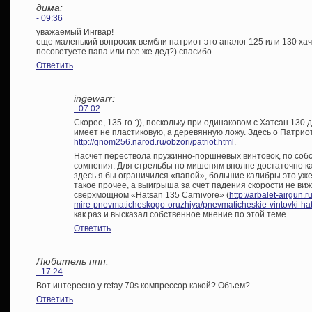
дима:
- 09:36
уважаемый Ингвар!
еще маленький вопросик-вембли патриот это аналог 125 или 130 ха
посоветуете папа или все же дед?) спасибо
Ответить
ingewarr:
- 07:02
Скорее, 135-го :)), поскольку при одинаковом с Хатсан 13
имеет не пластиковую, а деревянную ложу. Здесь о Патрио
http://gnom256.narod.ru/obzori/patriot.html
.
Насчет перествола пружинно-поршневых винтовок, по соб
сомнения. Для стрельбы по мишеням вполне достаточно кал
здесь я бы ограничился «папой», большие калибры это уж
такое прочее, а выигрыша за счет падения скорости не виж
сверхмощном «Hatsan 135 Carnivore» (
http://arbalet-airgun.
mire-pnevmaticheskogo-oruzhiya/pnevmaticheskie-vintovki-hat
как раз и высказал собственное мнение по этой теме.
Ответить
Любитель ппп:
- 17:24
Вот интересно у retay 70s компрессор какой? Объем?
Ответить