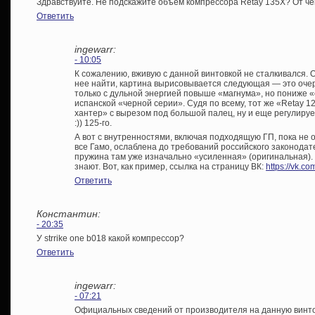
Здравствуйте. Не подскажите объем компрессора Retay 135X? От че
Ответить
ingewarr:
- 10:05
К сожалению, вживую с данной винтовкой не сталкивался. О
нее найти, картина вырисовывается следующая — это очер
только с дульной энергией повыше «магнума», но пониже «
испанской «черной серии». Судя по всему, тот же «Retay 125
хантер» с вырезом под большой палец, ну и еще регулиру
:)) 125-го.
А вот с внутренностями, включая подходящую ГП, пока не о
все Гамо, ослаблена до требований российского законодат
пружина там уже изначально «усиленная» (оригинальная).
знают. Вот, как пример, ссылка на страницу ВК:
https://vk.
Ответить
Константин:
- 20:35
У strrike one b018 какой компрессор?
Ответить
ingewarr:
- 07:21
Официальных сведений от производителя на данную винтов