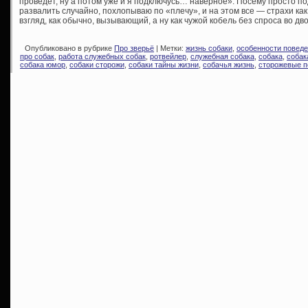
проведет, ну а потом уже и я подключусь… наверное». Посему просто под
развалить случайно, похлопываю по «плечу», и на этом все — страхи как 
взгляд, как обычно, вызывающий, а ну как чужой кобель без спроса во дв
Опубликовано в рубрике
Про зверьё
| Метки:
жизнь собаки
,
особенности поведе
про собак
,
работа служебных собак
,
ротвейлер
,
служебная собака
,
собака
,
собак
собака юмор
,
собаки сторожи
,
собаки тайны жизни
,
собачья жизнь
,
сторожевые 