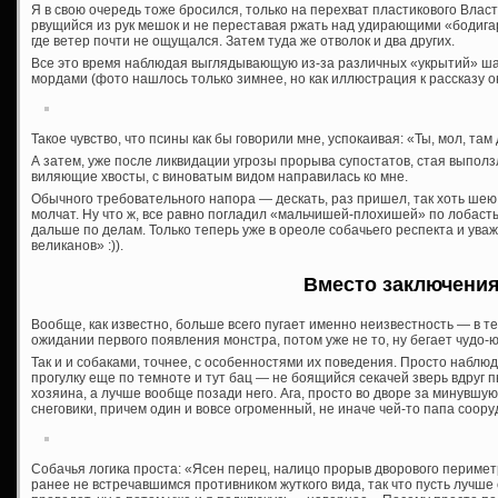
Я в свою очередь тоже бросился, только на перехват пластикового Влас
рвущийся из рук мешок и не переставая ржать над удирающими «бодигар
где ветер почти не ощущался. Затем туда же отволок и два других.
Все это время наблюдая выглядывающую из-за различных «укрытий» ша
мордами (фото нашлось только зимнее, но как иллюстрация к рассказу о
Такое чувство, что псины как бы говорили мне, успокаивая: «Ты, мол, там 
А затем, уже после ликвидации угрозы прорыва супостатов, стая выползла
виляющие хвосты, с виноватым видом направилась ко мне.
Обычного требовательного напора — дескать, раз пришел, так хоть шею 
молчат. Ну что ж, все равно погладил «мальчишей-плохишей» по лобас
дальше по делам. Только теперь уже в ореоле собачьего респекта и уваж
великанов» :)).
Вместо заключени
Вообще, как известно, больше всего пугает именно неизвестность — в т
ожидании первого появления монстра, потом уже не то, ну бегает чудо-ю
Так и и собаками, точнее, с особенностями их поведения. Просто наблю
прогулку еще по темноте и тут бац — не боящийся секачей зверь вдруг 
хозяина, а лучше вообще позади него. Ага, просто во дворе за минувшую
снеговики, причем один и вовсе огроменный, не иначе чей-то папа соору
Собачья логика проста: «Ясен перец, налицо прорыв дворового перимет
ранее не встречавшимся противником жуткого вида, так что пусть лучше