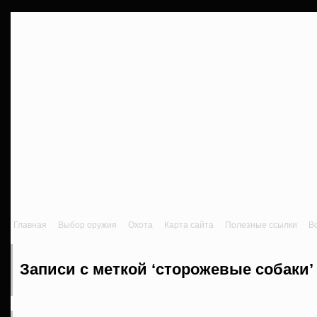
Главная
Выбор оружия
Охота
Карта сайта
Полезные ссылки
В
Записи с меткой ‘сторожевые собаки’