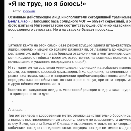
«Я не трус, но я боюсь!»
|
Автор:
ingewarr
Основные действующие лица и исполнители сегодняшней трагикомед
Белла, чао!
«. Напомню: база солидного ЧОП — объект серьезный, и 
фото взяты из Интернета) тоже соответствующие, отлично натаскан
вооруженного супостата. Но и на старуху бывает проруха…
Затеяли как-то на этой самой базе реконструкцию здания штаб-квартир
ящики, коробки и мешки со всякими разностями, от ламината до кондици
регламентом, дабы не пугать бригады отделочников и монтажников, ошив
меня, идущего от офиса к воротам, естественно, направились поприветс
почесывание и удаление вездесущих клещей).
И тут налетел натуральный мини-шквал, поднявший на асфальте пыле
мешки, размером с хороший двухкамерный холодильник, наполненные пе
резво покатилась как раз в направлении приближающейся многолапой к
передвигаться способом «кантования через голову», при этом подпрыги
о друга обломками пенопласта.
Конечно же, следовало ожидать мгновенной реакции в виде атаки на уг
то примерно в этом духе:
Ага, щас…
Три ротвейлера и здоровенный метис овчарки действительно бросились…
а прямо в противоположенную сторону, причем не врассыпную, а дружнен
плечу. Боже, как они бежали! Слышали выражение «только пятки сверка
собачники, ежедневно видящие своих тянущих поводок питомцев сзади, 