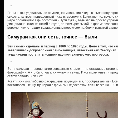
Поныне это удивительное оружие, как и занятия Кюдо, весьма популярно 
свидетельствует приведенный ниже видеоролик. Единственно, трудно с
мере проникнуться философией «Пути лука», ведь это не просто упражн
дисциплина, сколько некий ритуал, причем чрезвычайно формализованн
церемонию» с нашим традиционным перекусом на бегу и выпитой залпо
Самураи как они есть, точнее — были
Эти снимки сделаны в период с 1860 по 1890 годы. Дело в том, что ка
завершилась добровольная самоизоляция, известная как Сакоку (яп. 
туда начали поступать новинки научно-технического прогресса.
Вот и самураи — вроде такие серьезные дядьки — не остались в стороне
фотографии. А кто бы отказался — вон и сейчас Инстаграм живет и про
селфи заполонили Сеть.
Кстати, снимки любовно раскрашены вручную (ага, прообраз аниме). Ест
постановочные, ну, где герои в фамильных доспехах, так и вовсе на 100 