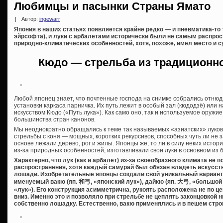
Любимцы и пасынки Страны Ямато
|
Автор:
ingewarr
Япония в наших статьях появляется крайне редко — и пневматика-то 
эйрсофта), и луки с арбалетами исторически были не самым распрос
природно-климатических особенностей, хотя, похоже, имел место и 
Кюдо — стрельба из традиционно
Любой японец знает, что почтенные господа на снимке собрались отнюдь
установки каркаса парничка. Их путь лежит в особый зал (кюдодзё) или
искусством Кюдо («Путь лука»). Как само оно, так и используемое оружи
большинства стран канонов.
Мы неоднократно обращались к теме так называемых «азиатских» луко
стрельбы с коня — мощных, коротких рекурсивов, способных чуть ли не 
основе лежали дерево, рог и жилы. Японцы же, то ли в силу неких истори
из-за природных особенностей, изготавливали свои луки в основном из 
Характерно, что лук (как и арбалет) из-за своеобразного климата не 
распространения, хотя каждый самурай был обязан владеть искусство
лошади. Изобретательные японцы создали свой уникальный вариант
именуемый вакю (яп. 和弓, «японский лук»), дайкю (яп. 大弓, «большой лу
«лук»). Его конструкция асимметрична, рукоять расположена не по це
вниз. Именно это и позволяло при стрельбе не цеплять законцовкой н
собственно лошадку. Естественно, вакю применялись и в пешем стро