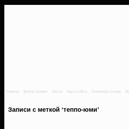
Главная
Выбор оружия
Охота
Карта сайта
Полезные ссылки
В
Записи с меткой ‘теппо-юми’