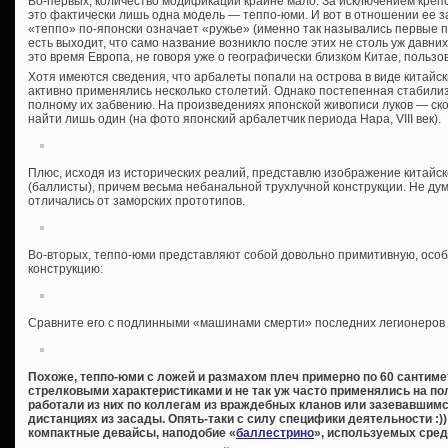
Во-первых, количество модификаций крайне мало. За исключением крепо
это фактически лишь одна модель — теппо-юми. И вот в отношении ее з
«теппо» по-японски означает «ружье» (именно так назывались первые п
есть выходит, что само название возникло после этих не столь уж давни
это время Европа, не говоря уже о географически близком Китае, пользо
Хотя имеются сведения, что арбалеты попали на острова в виде китайски
активно применялись несколько столетий. Однако постепенная стабилиз
полному их забвению. На произведениях японской живописи луков — ско
найти лишь один (на фото японский арбалетчик периода Нара, VIII век).
Плюс, исходя из исторических реалий, представлю изображение китайск
(баллисты), причем весьма небанальной трухлучной конструкции. Не ду
отличались от заморских прототипов.
Во-вторых, теппо-юми представляют собой довольно примитивную, особ
конструкцию:
Сравните его с подлинными «машинами смерти» последних легионеров 
Похоже, теппо-юми с ложей и размахом плеч примерно по 60 санти
стрелковыми характеристиками и не так уж часто применялись на по
работали из них по коллегам из враждебных кланов или зазевавшимся
дистанциях из засады. Опять-таки с силу специфики деятельности :)
компактные девайсы, наподобие «
баллестрино
», используемых сре