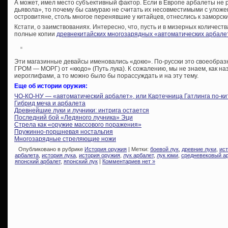
А может, имел место субъективный фактор. Если в Европе арбалеты не 
дьявола», то почему бы самураю не считать их несовместимыми с улож
островитяне, столь многое перенявшие у китайцев, отнеслись к заморск
Кстати, о заимствованиях. Интересно, что, пусть и в мизерных количест
полные копии
древнекитайских многозарядных «автоматических арбалет
Эти магазинные девайсы именовались «докю». По-русски это своеобраз
ГРОМ — МОРГ) от «кюдо» (Путь лука). К сожалению, мы не знаем, как н
иероглифами, а то можно было бы порассуждать и на эту тему.
Еще об истории оружия:
ЧО-КО-НУ — «автоматический арбалет», или Картечница Гатлинга по-ки
Гибрид меча и арбалета
Древнейшие луки и лучники: интрига остается
Последний бой «Ледяного лучника» Эци
Стрела как «оружие массового поражения»
Пружинно-поршневая ностальгия
Многозарядные стреляющие ножи
Опубликовано в рубрике
История оружия
| Метки:
боевой лук
,
древние луки
,
ист
арбалета
,
история лука
,
история оружия
,
лук арбалет
,
лук юми
,
средневековый а
японский арбалет
,
японский лук
|
Комментариев нет »