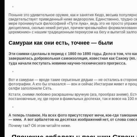
Поныне это удивительное оружие, как и занятия Кюдо, весьма популярно 
свидетельствует приведенный ниже видеоролик. Единственно, трудно с
мере проникнуться философией «Пути лука», ведь это не просто упражн
дисциплина, сколько некий ритуал, причем чрезвычайно формализованн
церемонию» с нашим традиционным перекусом на бегу и выпитой залпо
Самураи как они есть, точнее — были
Эти снимки сделаны в период с 1860 по 1890 годы. Дело в том, что ка
завершилась добровольная самоизоляция, известная как Сакоку (яп. 
туда начали поступать новинки научно-технического прогресса.
Вот и самураи — вроде такие серьезные дядьки — не остались в стороне
фотографии. А кто бы отказался — вон и сейчас Инстаграм живет и про
селфи заполонили Сеть.
Кстати, снимки любовно раскрашены вручную (ага, прообраз аниме). Ест
постановочные, ну, где герои в фамильных доспехах, так и вовсе на 100 
А теперь главное. На всех фото присутствуют мечи, кое-где тамошние
— юми. А вот арбалетов на десятках изображений нет, от слова совс
Почему так? Об этом читайте ниже.