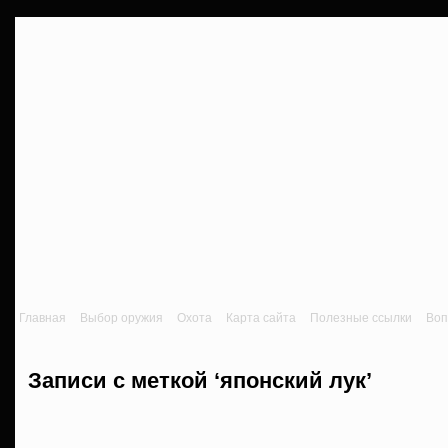
Главная
Выбор оружия
Охота
Карта сайта
Полезные ссылки
Воп
Записи с меткой ‘японский лук’