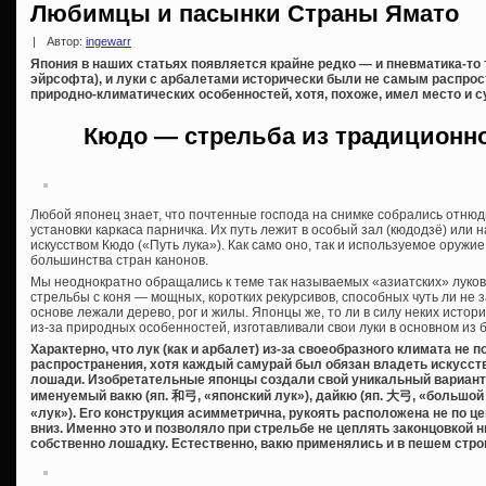
Любимцы и пасынки Страны Ямато
|
Автор:
ingewarr
Япония в наших статьях появляется крайне редко — и пневматика-то 
эйрсофта), и луки с арбалетами исторически были не самым распрос
природно-климатических особенностей, хотя, похоже, имел место и 
Кюдо — стрельба из традиционно
Любой японец знает, что почтенные господа на снимке собрались отнюдь
установки каркаса парничка. Их путь лежит в особый зал (кюдодзё) или
искусством Кюдо («Путь лука»). Как само оно, так и используемое оружи
большинства стран канонов.
Мы неоднократно обращались к теме так называемых «азиатских» луко
стрельбы с коня — мощных, коротких рекурсивов, способных чуть ли не 
основе лежали дерево, рог и жилы. Японцы же, то ли в силу неких истори
из-за природных особенностей, изготавливали свои луки в основном из 
Характерно, что лук (как и арбалет) из-за своеобразного климата не 
распространения, хотя каждый самурай был обязан владеть искусство
лошади. Изобретательные японцы создали свой уникальный вариант
именуемый вакю (яп. 和弓, «японский лук»), дайкю (яп. 大弓, «большой лу
«лук»). Его конструкция асимметрична, рукоять расположена не по це
вниз. Именно это и позволяло при стрельбе не цеплять законцовкой н
собственно лошадку. Естественно, вакю применялись и в пешем стро