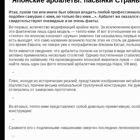
Японские арбалеты: пасынки Страны
Итак, луком так или иначе был обязан владеть любой профессионал
подобен самураю с юми, но только без юми…». Арбалет же оказался в
свидетельствуют очевидные и не очень факты.
Во-первых, количество модификаций крайне мало. За исключением крепо
это фактически лишь одна модель — теппо-юми. И вот в отношении ее з
«теппо» по-японски означает «ружье» (именно так назывались первые п
есть выходит, что само название возникло после этих не столь уж давни
это время Европа, не говоря уже о географически близком Китае, пользо
Хотя имеются сведения, что арбалеты попали на острова в виде китайски
активно применялись несколько столетий. Однако постепенная стабилиз
полному их забвению. На произведениях японской живописи луков — ско
найти лишь один (на фото японский арбалетчик периода Нара, VIII век).
Плюс, исходя из исторических реалий, представлю изображение китайск
(баллисты), причем весьма небанальной трухлучной конструкции. Не ду
отличались от заморских прототипов.
Во-вторых, теппо-юми представляют собой довольно примитивную, особ
конструкцию:
Сравните его с подлинными «машинами смерти» последних легионеров 