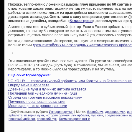
Похоже, теппо-юми с ложей и размахом плеч примерно по 60 санти
стрелковыми характеристиками и не так уж часто применялись на по
работали из них по коллегам из враждебных кланов или зазевавшимся
дистанциях из засады. Опять-таки с силу специфики деятельности :)
компактные девайсы, наподобие «
баллестрино
», используемых сре
А может, имел место субъективный фактор. Если в Европе арбалеты не 
дьявола», то почему бы самураю не считать их несовместимыми с улож
островитяне, столь многое перенявшие у китайцев, отнеслись к заморск
Кстати, о заимствованиях. Интересно, что, пусть и в мизерных количест
полные копии
древнекитайских многозарядных «автоматических арбалет
Эти магазинные девайсы именовались «докю». По-русски это своеобраз
ГРОМ — МОРГ) от «кюдо» (Путь лука). К сожалению, мы не знаем, как н
иероглифами, а то можно было бы порассуждать и на эту тему.
Еще об истории оружия:
ЧО-КО-НУ — «автоматический арбалет», или Картечница Гатлинга по-ки
Гибрид меча и арбалета
Древнейшие луки и лучники: интрига остается
Последний бой «Ледяного лучника» Эци
Стрела как «оружие массового поражения»
Пружинно-поршневая ностальгия
Многозарядные стреляющие ножи
Опубликовано в рубрике
История оружия
| Метки:
боевой лук
,
древние луки
,
ист
арбалета
,
история лука
,
история оружия
,
лук арбалет
,
лук юми
,
средневековый а
японский арбалет
,
японский лук
|
Комментариев нет »