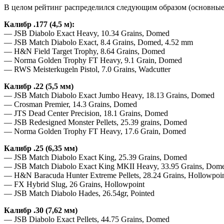
В целом рейтинг распределился следующим образом (основные х
Калибр .177 (4,5 м):
— JSB Diabolo Exact Heavy, 10.34 Grains, Domed
— JSB Match Diabolo Exact, 8.4 Grains, Domed, 4.52 mm
— H&N Field Target Trophy, 8.64 Grains, Domed
— Norma Golden Trophy FT Heavy, 9.1 Grain, Domed
— RWS Meisterkugeln Pistol, 7.0 Grains, Wadcutter
Калибр .22 (5,5 мм)
— JSB Match Diabolo Exact Jumbo Heavy, 18.13 Grains, Domed
— Crosman Premier, 14.3 Grains, Domed
— JTS Dead Center Precision, 18.1 Grains, Domed
— JSB Redesigned Monster Pellets, 25.39 grains, Domed
— Norma Golden Trophy FT Heavy, 17.6 Grain, Domed
Калибр .25 (6,35 мм)
— JSB Match Diabolo Exact King, 25.39 Grains, Domed
— JSB Match Diabolo Exact King MKII Heavy, 33.95 Grains, Dom
— H&N Baracuda Hunter Extreme Pellets, 28.24 Grains, Hollowpoi
— FX Hybrid Slug, 26 Grains, Hollowpoint
— JSB Match Diabolo Hades, 26.54gr, Pointed
Калибр .30 (7,62 мм)
— JSB Diabolo Exact Pellets, 44.75 Grains, Domed