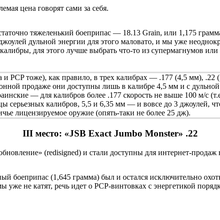
емая цена говорят сами за себя.
остаточно тяжеленький боеприпас — 18.13 Grain, или 1,175 гра
жоулей дульной энергии для этого маловато, и мы уже неоднок
 калибры, для этого лучше выбрать что-то из супермагнумов ил
P тоже), как правило, в трех калибрах — .177 (4,5 мм), .22 (5,5
онной продаже они доступны лишь в калибре 4,5 мм и с дульной
нские — для калибров более .177 скорость не выше 100 м/с (т.е.
цы серьезных калибров, 5,5 и 6,35 мм — и вовсе до 3 джоулей, 
ичье лицензируемое оружие (опять-таки не более 25 дж).
III место: «JSB Exact Jumbo Monster» .22
обновление» (redisigned) и стали доступны для интернет-продаж
ный боеприпас (1,645 грамма) был и остался исключительно охот
же не катят, речь идет о PCP-винтовках с энергетикой порядка 