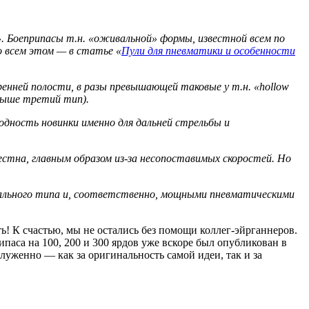
. Боеприпасы т.н. «оживальной» формы, известной всем по
о всем этом — в статье «
Пули для пневматики и особенности
енней полости, в разы превышающей таковые у т.н. «hollow
 выше третий тип).
одность новинки именно для дальней стрельбы и
естна, главным образом из-за несопоставимых скоростей. Но
вального типа и, соответственно, мощными пневматическими
! К счастью, мы не остались без помощи коллег-эйрганнеров.
паса на 100, 200 и 300 ярдов уже вскоре был опубликован в
служенно — как за оригинальность самой идеи, так и за