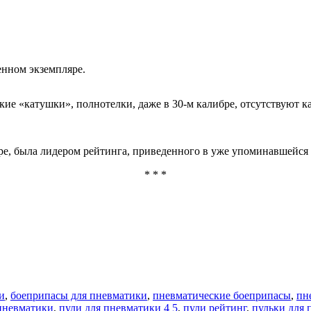
енном экземпляре.
кие «катушки», полнотелки, даже в 30-м калибре, отсутствуют к
бре, была лидером рейтинга, приведенного в уже упоминавшейся 
* * *
и
,
боеприпасы для пневматики
,
пневматические боеприпасы
,
пн
пневматики
,
пули для пневматики 4 5
,
пули рейтинг
,
пульки для 