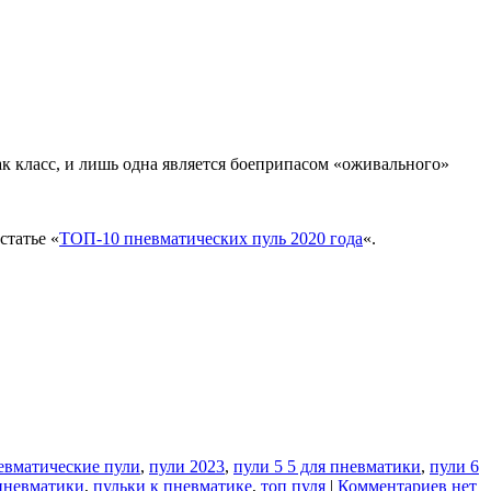
ак класс, и лишь одна является боеприпасом «оживального»
статье «
ТОП-10 пневматических пуль 2020 года
«.
евматические пули
,
пули 2023
,
пули 5 5 для пневматики
,
пули 6
пневматики
,
пульки к пневматике
,
топ пуля
|
Комментариев нет