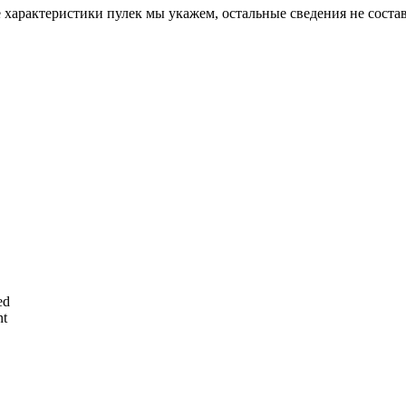
арактеристики пулек мы укажем, остальные сведения не состави
ed
nt