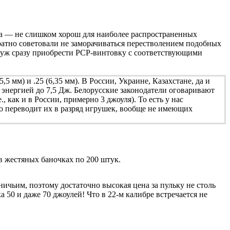
мма — не слишком хорош для наиболее распространенных
ратно советовали не заморачиваться перестволением подобных
и уж сразу приобрести PCP-винтовку с соответствующими
 мм) и .25 (6,35 мм). В России, Украине, Казахстане, да и
 энергией до 7,5 Дж. Белорусские законодатели оговаривают
, как и в России, примерно 3 джоуля). То есть у нас
что переводит их в разряд игрушек, вообще не имеющих
 в жестяных баночках по 200 штук.
ничьим, поэтому достаточно высокая цена за пульку не столь
50 и даже 70 джоулей! Что в 22-м калибре встречается не