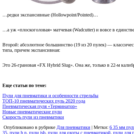
…редки экспансивные (Hollowpoint/Pointed)…
…а уж «плоскоголовая» матчевая (Wadcutter) и вовсе в единств
Второй: абсолютное большинство (19 из 20 пулек) — классичес
типа, причем экспансивная:
Это 26-грановая «FX Hybrid Slug». Она же, только в 22-м кали
Еще статьи по теме:
Пули для пневматики и особенности стрельбы
ТОП-10 пневматических пуль 2020 года
Пневматическая пуля «Терминатор»
Новые пневматические пули
Скорость пули из пневматики
Опубликовано в рубрике
Для пневматики
| Метки:
6 35 мм пул
35
,
пули h n
,
пули jsb
,
пули для охоты с пневматикой
,
пули для 