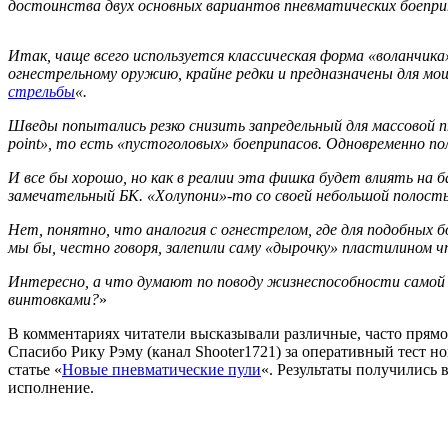
достоинства двух основных вариантов пневматических боепри
Итак, чаще всего используется классическая форма «воланчик
огнестрельному оружию, крайне редки и предназначены для мощ
стрельбы
«.
Шведы попытались резко снизить запредельный для массовой п
point», то есть «пустоголовых» боеприпасов. Одновременно п
И все бы хорошо, но как в реалии эта фишка будет влиять на 
замечательный БК. «Холупони»-то со своей небольшой полость
Нет, понятно, что аналогия с огнестрелом, где для подобных 
мы бы, честно говоря, залепили саму «дырочку» пластилином что
Интересно, а что думают по поводу жизнеспособности самой 
винтовками?
»
В комментариях читатели высказывали различные, часто прямо
Спасибо Рику Рэму (канал Shooter1721) за оперативный тест но
статье «
Новые пневматические пули
«. Результаты получились 
исполнение.