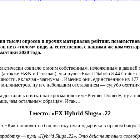
ния тысяч опросов и прочих материалов рейтинг, позаимство
он не в «голом» виде, а, естественно, с нашими же коммент
матики 2020 года.
рактически совпало с моим собственным, изложенным в давней с
 (а также H&N и Crosman), чьи пули «Exact Diabolo 8.44 Grain
щности, включая «магнумы». Именно они, единственные из 177-
,5 миллиметров, ну и с небольшим отставанием — сугубо охотничи
два достались опять-таки кросмановским «Premier Domed», ну а по
ольше, чем остальным образцам. Итак…
I место: «FX Hybrid Slugs» .22
т «Как повлияет на баллистику пули «дырочка в правом боку». 
работку — пули «Hybrid Slugs .22». Это действительно своеобр