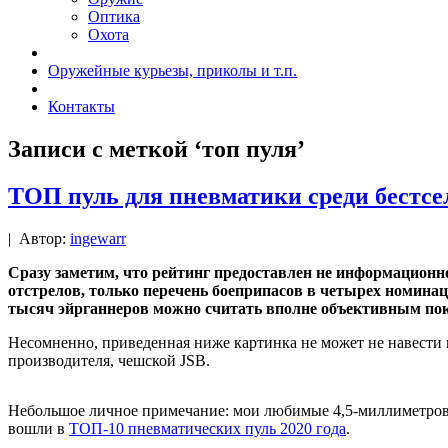
Оптика
Охота
Оружейные курьезы, приколы и т.п.
Контакты
Записи с меткой ‘топ пуля’
ТОП пуль для пневматики среди бестсел
|
Автор:
ingewarr
Сразу заметим, что рейтинг предоставлен не информационно
отстрелов, только перечень боеприпасов в четырех номина
тысяч эйрганнеров можно считать вполне объективным пок
Несомненно, приведенная ниже картинка не может не навести на
производителя, чешской JSB.
Небольшое личное примечание: мои любимые 4,5-миллиметровые
вошли в
ТОП-10 пневматических пуль 2020 года
.