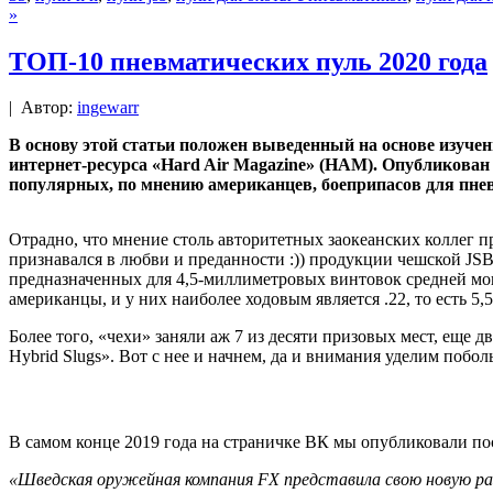
»
ТОП-10 пневматических пуль 2020 года
|
Автор:
ingewarr
В основу этой статьи положен выведенный на основе изуче
интернет-ресурса «Hard Air Magazine» (HAM). Опубликован 
популярных, по мнению американцев, боеприпасов для пнев
Отрадно, что мнение столь авторитетных заокеанских коллег п
признавался в любви и преданности :)) продукции чешской JSB
предназначенных для 4,5-миллиметровых винтовок средней мо
американцы, и у них наиболее ходовым является .22, то есть 5
Более того, «чехи» заняли аж 7 из десяти призовых мест, еще 
Hybrid Slugs». Вот с нее и начнем, да и внимания уделим поб
В самом конце 2019 года на страничке ВК мы опубликовали пос
«Шведская оружейная компания FX представила свою новую раз