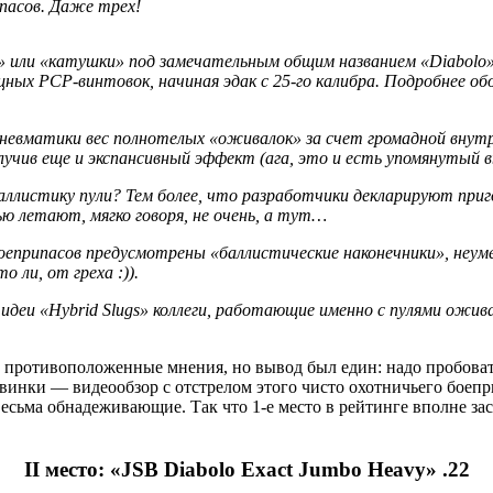
пасов. Даже трех!
а» или «катушки» под замечательным общим названием «Diabolo»
ных PCP-винтовок, начиная эдак с 25-го калибра. Подробнее об
невматики вес полнотелых «оживалок» за счет громадной внутр
олучив еще и экспансивный эффект (ага, это и есть упомянутый
баллистику пули? Тем более, что разработчики декларируют приг
ю летают, мягко говоря, не очень, а тут…
боеприпасов предусмотрены «баллистические наконечники», неум
 ли, от греха :)).
идеи «Hybrid Slugs» коллеги, работающие именно с пулями ожи
 противоположенные мнения, но вывод был един: надо пробовать
винки — видеообзор с отстрелом этого чисто охотничьего боепри
весьма обнадеживающие. Так что 1-е место в рейтинге вполне за
II место: «JSB Diabolo Exact Jumbo Heavy» .22