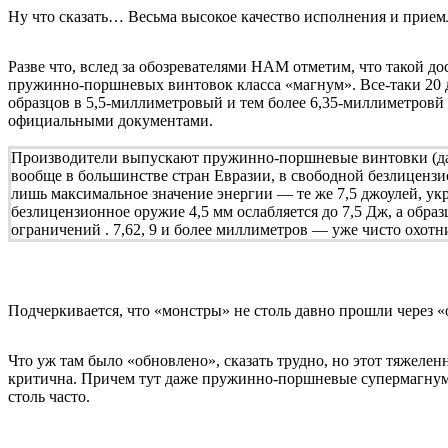
Ну что сказать… Весьма высокое качество исполнения и приемл
Разве что, вслед за обозревателями HAM отметим, что такой д
пружинно-поршневых винтовок класса «магнум». Все-таки 20 д
образцов в 5,5-миллиметровый и тем более 6,35-миллиметровй
официальными документами.
Производители выпускают пружинно-поршневые винтовки (да и PC
вообще в большинстве стран Евразии, в свободной безлицензи
лишь максимальное значение энергии — те же 7,5 джоулей, украи
безлицензионное оружие 4,5 мм ослабляется до 7,5 Дж, а образ
ограничений . 7,62, 9 и более миллиметров — уже чисто охотн
Подчеркивается, что «монстры» не столь давно прошли через «
Что уж там было «обновлено», сказать трудно, но этот тяжелен
критична. Причем тут даже пружинно-поршневые супермагнумы у
столь часто.