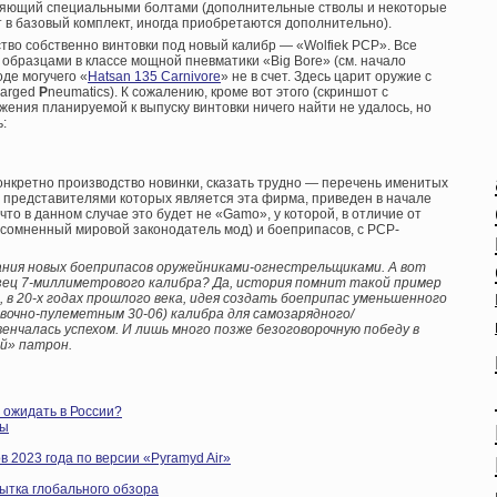
еляющий специальными болтами (дополнительные стволы и некоторые
 в базовый комплект, иногда приобретаются дополнительно).
во собственно винтовки под новый калибр — «Wolfiek PCP». Все
образцами в классе мощной пневматики «Big Bore» (см. начало
де могучего «
Hatsan 135 Carnivore
» не в счет. Здесь царит оружие с
arged
P
neumatics). К сожалению, кроме вот этого (скриншот с
ения планируемой к выпуску винтовки ничего найти не удалось, но
:
конкретно производство новинки, сказать трудно — перечень именитых
представителями которых является эта фирма, приведен в начале
 что в данном случае это будет не «Gamo», у которой, в отличие от
сомненный мировой законодатель мод) и боеприпасов, с PCP-
дания новых боеприпасов оружейниками-огнестрельщиками. А вот
азец 7-миллиметрового калибра? Да, история помнит такой пример
 в 20-х годах прошлого века, идея создать боеприпас уменьшенного
вочно-пулеметным 30-06) калибра для самозарядного/
енчалась успехом. И лишь много позже безоговорочную победу в
й» патрон.
 ожидать в России?
бы
 2023 года по версии «Pyramyd Air»
ытка глобального обзора