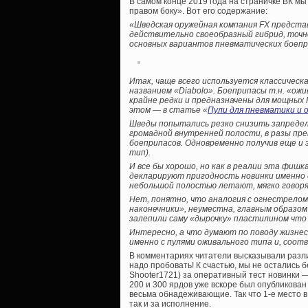
В самом конце 2019 года на страничке ВК мы
правом боку». Вот его содержание:
«Шведская оружейная компания FX представ
действительно своеобразный гибрид, точн
основных вариантов пневматических боепр
Итак, чаще всего используется классичес
названием «Diabolo». Боеприпасы т.н. «ож
крайне редки и предназначены для мощных P
этом — в статье «
Пули для пневматики и
Шведы попытались резко снизить запредел
громадной внутренней полости, в разы пре
боеприпасов. Одновременно получив еще и
тип).
И все бы хорошо, но как в реалии эта фишк
декларируют пригодность новинки именно 
небольшой полостью летают, мягко говоря,
Нет, понятно, что аналогия с огнестрело
наконечники», неуместна, главным образом
залепили саму «дырочку» пластилином что ли
Интересно, а что думают по поводу жизнес
именно с пулями оживального типа и, соо
В комментариях читатели высказывали разл
надо пробовать! К счастью, мы не остались 
Shooter1721) за оперативный тест новинки —
200 и 300 ярдов уже вскоре был опубликован 
весьма обнадеживающие. Так что 1-е место в
так и за исполнение.