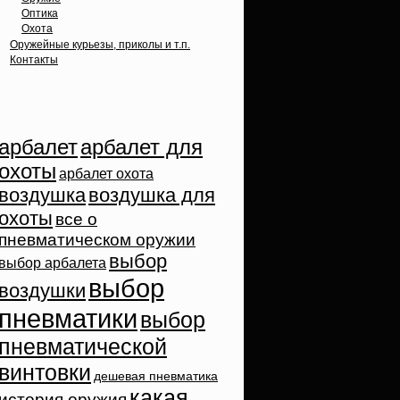
Оптика
Охота
Оружейные курьезы, приколы и т.п.
Контакты
Облако тэгов
арбалет
арбалет для
охоты
арбалет охота
воздушка
воздушка для
охоты
все о
пневматическом оружии
выбор
выбор арбалета
выбор
воздушки
пневматики
выбор
пневматической
винтовки
дешевая пневматика
какая
история оружия