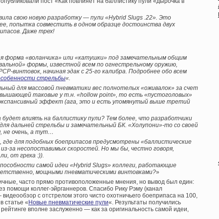
 опубликовали пост «Как повлияет на баллистику пули «дырочка в
ила свою новую разработку — пули «Hybrid Slugs .22». Это
ее, попытка совместить в одном образце достоинства двух
ипасов. Даже трех!
кая форма «воланчика» или «катушки» под замечательным общим
ивальной» формы, известной всем по огнестрельному оружию,
CP-винтовок, начиная эдак с 25-го калибра. Подробнее обо всем
 особенности стрельбы
«.
ьный для массовой пневматики вес полнотелых «оживалок» за счет
вышающей таковые у т.н. «hollow point», то есть «пустоголовых»
 экспансивный эффект (ага, это и есть упомянутый выше третий
а будет влиять на баллистику пули? Тем более, что разработчики
для дальней стрельбы и замечательный БК. «Холупони»-то со своей
 не очень, а тут…
м, где для подобных боеприпасов предусмотрены «баллистические
 из-за несопоставимых скоростей. Но мы бы, честно говоря,
, от греха :)).
пособности самой идеи «Hybrid Slugs» коллеги, работающие
тветственно, мощными пневматическими винтовками?
»
ичные, часто прямо противоположенные мнения, но вывод был един:
без помощи коллег-эйрганнеров. Спасибо Рику Рэму (канал
 видеообзор с отстрелом этого чисто охотничьего боеприпаса на 100,
в статье «
Новые пневматические пули
«. Результаты получились
 рейтинге вполне заслуженно — как за оригинальность самой идеи,