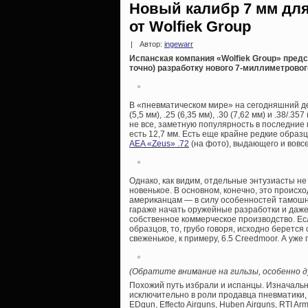
Новый калибр 7 мм для
от Wolfiek Group
|
Автор:
ingewarr
Испанская компания «Wolfiek Group» пре
точно) разработку нового 7-миллиметрово
В «пневматическом мире» на сегодняшний де
(5,5 мм), .25 (6,35 мм), .30 (7,62 мм) и .38/.
не все, заметную популярность в последние г
есть 12,7 мм. Есть еще крайне редкие образ
AEA «Zeus» .72
(на фото), выдающего и вовсе
Однако, как видим, отдельные энтузиасты н
новенькое. В основном, конечно, это происх
американцам — в силу особенностей тамошнег
гараже начать оружейные разработки и даже
собственное коммерческое производство. Ес
образцов, то, грубо говоря, исходно берется
свеженькое, к примеру, 6.5 Creedmoor. А уже
(Обратите внимание на гильзы, особенно ду
Похожий путь избрали и испанцы. Изначаль
исключительно в роли продавца пневматики
EDgun, Effecto Airguns, Huben Airguns, RTI Arm