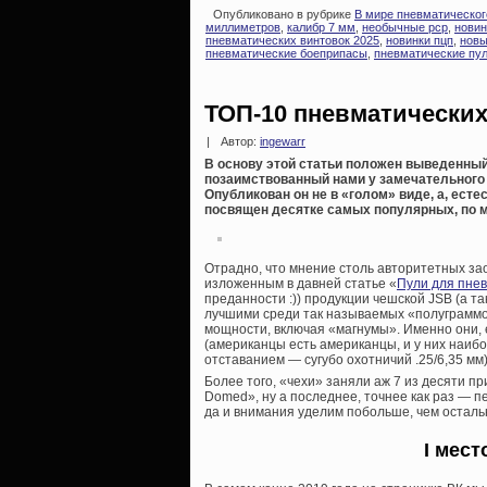
Опубликовано в рубрике
В мире пневматическог
миллиметров
,
калибр 7 мм
,
необычные pcp
,
новин
пневматических винтовок 2025
,
новинки пцп
,
новы
пневматические боеприпасы
,
пневматические пу
ТОП-10 пневматических
|
Автор:
ingewarr
В основу этой статьи положен выведенный 
позаимствованный нами у замечательного 
Опубликован он не в «голом» виде, а, ест
посвящен десятке самых популярных, по м
Отрадно, что мнение столь авторитетных зао
изложенным в давней статье «
Пули для пнев
преданности :)) продукции чешской JSB (а та
лучшими среди так называемых «полуграммо
мощности, включая «магнумы». Именно они, 
(американцы есть американцы, и у них наибо
отставанием — сугубо охотничий .25/6,35 мм)
Более того, «чехи» заняли аж 7 из десяти п
Domed», ну а последнее, точнее как раз — пе
да и внимания уделим побольше, чем остал
I мест