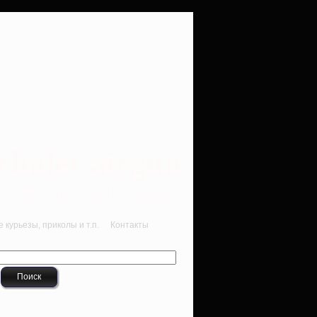
rbalet-airgun
вматика для начинающих
курьезы, приколы и т.п.
Контакты