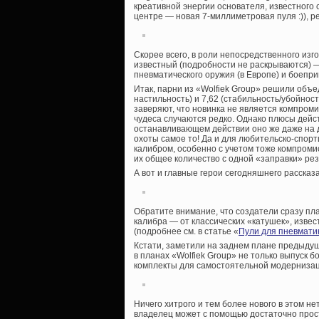
креативной энергии основателя, известного 
центре — новая 7-миллиметровая пуля :)), р
Скорее всего, в роли непосредственного изг
известный (подробности не раскрываются) 
пневматического оружия (в Европе) и боепр
Итак, парни из «Wolfiek Group» решили объе
настильность) и 7,62 (стабильность/убойно
заверяют, что новинка не является компромис
чудеса случаются редко. Однако плюсы дейст
останавливающем действии оно же даже на д
охоты самое то! Да и для любительско-спор
калибром, особенно с учетом тоже компромис
их общее количество с одной «заправки» ре
А вот и главные герои сегодняшнего рассказ
Обратите внимание, что создатели сразу пл
калибра — от классических «катушек», извес
(подробнее см. в статье «
Пули для пневмати
Кстати, заметили на заднем плане предыдущ
в планах «Wolfiek Group» не только выпуск 
комплекты для самостоятельной модернизац
Ничего хитрого и тем более нового в этом 
владелец может с помощью достаточно прос