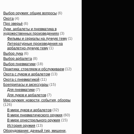
Статьи, обзоры
Выбор оружия: общие вопросы
(6)
Охота
(4)
Про зверьё
(6)
Луки. арбалеты и пневматика в
художественных произведениях
(3)
Фильмы и сериалы на лучную тему
(1)
Литературные произведения на
арбалетно-лучную тему
(1)
Выбор лука
(6)
Выбор арбалета
(8)
Выбор пневматики
(18)
Практика: стреляем и обслуживаем
(12)
Охота с луком и арбалетом
(13)
Охота с пневматикой
(11)
Боеприпасы и аксессуары
(15)
Для пневматики
(7)
Для луков и арбалетов
(7)
Мир оружия: новости, события, обзоры
(126)
В мире луков и арбалетов
(32)
В мире пневматического оружия
(60)
В мире огнестрельного оружия
(15)
История оружия
(13)
Оборудование: дачный тир, мишени,