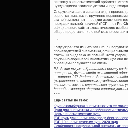
винтовку в «пневматический арбалет», стр
нуждающиеся в замене детали иногда входят
Следующим шагом испанцы видят производст
верно, связываться с пружинно-поршневыми 
статьи) смысла нет — редкие исключения вро
предварительной накачкой (PCP — от
P
re
C
h
официального сайта) схематического изображ
общее представление о ней можно составить
Кому уж ребята из «Wolfiek Group» поручат 
производителей пневматики, официальными 
статьи. И он далеко не полный. Хотя уверен,
пружинно-поршневой пневматики (где она не
образцами получается не очень.
P.S. Выше мы уже обращались к опыту соз
интересно, был ли среди их творений обр
— патрон .276 Pedersen. Вот только тогда,
(в сравнении со штатным армейским винто
автоматического стрелкового оружия не ув
данной номинации одержал «промежуточны
* * *
Еще статьи по теме:
Крупнокалиберная пневматика: что ее может
Пули для пневматики и особенности стрель
Новые пневматические пули
ТОП пуль для пневматики среди бестселлеров
ТОП-10 пневматических пуль 2020 года
Особенности национальной пневматики: поп