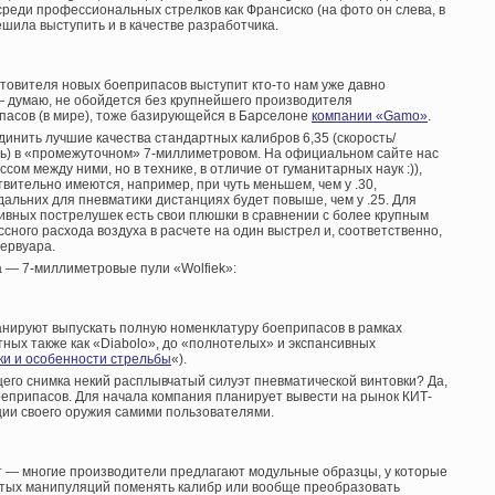
среди профессиональных стрелков как Франсиско (на фото он слева, в
ешила выступить и в качестве разработчика.
отовителя новых боеприпасов выступит кто-то нам уже давно
— думаю, не обойдется без крупнейшего производителя
ипасов (в мире), тоже базирующейся в Барселоне
компании «Gamo»
.
динить лучшие качества стандартных калибров 6,35 (скорость/
сть) в «промежуточном» 7-миллиметровом. На официальном сайте нас
сом между ними, но в технике, в отличие от гуманитарных наук :)),
вительно имеются, например, при чуть меньшем, чем у .30,
альних для пневматики дистанциях будет повыше, чем у .25. Для
тивных пострелушек есть свои плюшки в сравнении с более крупным
сного расхода воздуха в расчете на один выстрел и, соответственно,
зервуара.
а — 7-миллиметровые пули «Wolfiek»:
анируют выпускать полную номенклатуру боеприпасов в рамках
тных также как «Diabolo», до «полнотелых» и экспансивных
ки и особенности стрельбы
«).
его снимка некий расплывчатый силуэт пневматической винтовки? Да,
боеприпасов. Для начала компания планирует вывести на рынок КИТ-
ии своего оружия самими пользователями.
нет — многие производители предлагают модульные образцы, у которые
тых манипуляций поменять калибр или вообще преобразовать