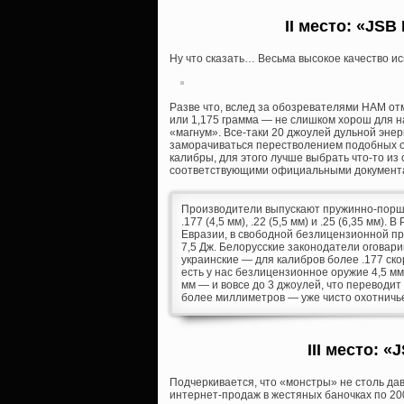
II место: «JSB
Ну что сказать… Весьма высокое качество и
Разве что, вслед за обозревателями HAM отм
или 1,175 грамма — не слишком хорош для 
«магнум». Все-таки 20 джоулей дульной энер
заморачиваться перестволением подобных о
калибры, для этого лучше выбрать что-то из
соответствующими официальными документ
Производители выпускают пружинно-поршне
.177 (4,5 мм), .22 (5,5 мм) и .25 (6,35 мм)
Евразии, в свободной безлицензионной пр
7,5 Дж. Белорусские законодатели оговар
украинские — для калибров более .177 скоро
есть у нас безлицензионное оружие 4,5 мм 
мм — и вовсе до 3 джоулей, что переводит 
более миллиметров — уже чисто охотничье
III место: 
Подчеркивается, что «монстры» не столь дав
интернет-продаж в жестяных баночках по 20