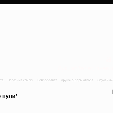
a
Лук, арбалет, пне
йта
Полезные ссылки
Вопрос-ответ
Другие обзоры автора
Оружейные 
 пули’