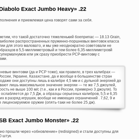
 Diabolo Exact Jumbo Heavy» .22
сполнения и приемлемая цена говорят сами за себя.
етим, что такой достаточно тяжеленький боеприпас — 18.13 Grain,
наиболее распространенных пружинно-поршневых винтовок класса
гии для этого маловато, и мы уже неоднократно советовали не
бразцов в 5,5-миллиметровый и тем более 6,35-миллиметровй
 супермагнумов или уж сразу приобрести PCP-винтовку с
ами.
вые винтовки (да и PCP тоже), как правило, в трех калибрах —
. В России, Украине, Казахстане, да и вообще в большинстве стран
одаже они доступны лишь в калибре 4,5 мм и с дульной энергией до
ивают лишь максимальное значение энергии — те же 7,5 джоулей,
сть не выше 100 м/с (т.е., как и в России, примерно 3 джоуля). То
ослабляется до 7,5 Дж, а образцы серьезных калибров, 5,5 и 6,35
их в разряд игрушек, вообще не имеющих ограничений . 7,62, 9 и
 лицензируемое оружие (опять-таки не более 25 дж).
«JSB Exact Jumbo Monster» .22
но прошли через «обновление» (redisigned) и стали доступны для
0 штук.