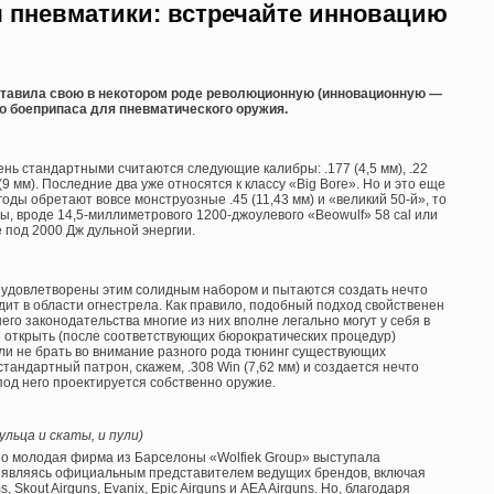
 пневматики: встречайте инновацию
дставила свою в некотором роде революционную (инновационную —
го боеприпаса для пневматического оружия.
нь стандартными считаются следующие калибры: .177 (4,5 мм), .22
357 (9 мм). Последние два уже относятся к классу «Big Bore». Но и это еще
оды обретают вовсе монструозные .45 (11,43 мм) и «великий 50-й», то
цы, вроде 14,5-миллиметрового 1200-джоулевого «Beowulf» 58 cal или
 под 2000 Дж дульной энергии.
е удовлетворены этим солидным набором и пытаются создать нечто
одит в области огнестрела. Как правило, подобный подход свойственен
о законодательства многие из них вполне легально могут у себя в
 открыть (после соответствующих бюрократических процедур)
ли не брать во внимание разного рода тюнинг существующих
 стандартный патрон, скажем, .308 Win (7,62 мм) и создается нечто
 под него проектируется собственно оружие.
льца и скаты, и пули)
но молодая фирма из Барселоны «Wolfiek Group» выступала
, являясь официальным представителем ведущих брендов, включая
s, Skout Airguns, Evanix, Epic Airguns и AEA Airguns. Но, благодаря