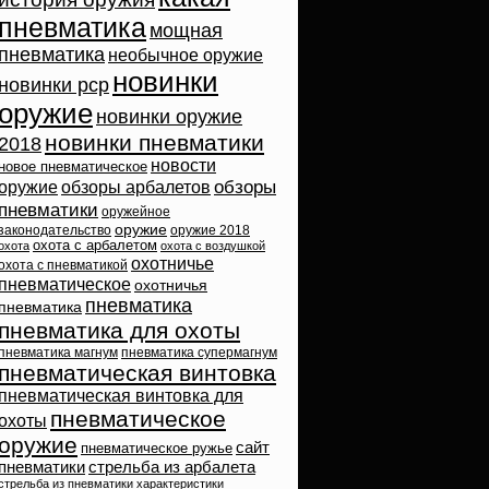
пневматика
мощная
пневматика
необычное оружие
новинки
новинки pcp
оружие
новинки оружие
новинки пневматики
2018
новости
новое пневматическое
обзоры
оружие
обзоры арбалетов
пневматики
оружейное
оружие
законодательство
оружие 2018
охота с арбалетом
охота
охота с воздушкой
охотничье
охота с пневматикой
пневматическое
охотничья
пневматика
пневматика
пневматика для охоты
пневматика магнум
пневматика супермагнум
пневматическая винтовка
пневматическая винтовка для
пневматическое
охоты
оружие
сайт
пневматическое ружье
пневматики
стрельба из арбалета
стрельба из пневматики
характеристики