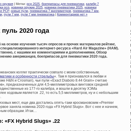
о оружия
| Метки:
pcp 2025
,
боеприпасы для пневматики
,
калибр 7
ки pcp
,
новинки оружие 2025
,
новинки пневматики 2025
,
новинки
е PCP
,
новые пули
,
пневматика 7 миллиметров
,
пневматика 7 мм
,
ли
,
пули 7 мм
,
пули 7 мм пневматика
|
Комментариев нет »
 пуль 2020 года
на основе изучения тысяч опросов и прочих материалов рейтинг,
специализированного интернет-ресурса «Hard Air Magazine» (HAM).
ественно, с нашими же комментариями и дополнениями. Обзор
нению американцев, боеприпасов для пневматики 2020 года.
кеанских коллег практически совпало с моим собственным,
матики и особенности стрельбы
«. Там я признавался в любви и
кже H&N и Crosman), чьи пули «Exact Diabolo 8.44 Grain» считаю
в», предназначенных для 4,5-миллиметровых винтовок средней
единственные из 177-го калибра, и вошли в десятку ХЭМа
лее ходовым является .22, то есть 5,5 миллиметров, ну и с небольшим
.
ризовых мест, еще два достались опять-таки кросмановским «Premier
рвое заняла новинка 2020 года «FX Hybrid Slugs». Вот с нее и начнем,
ьным образцам. Итак…
о: «FX Hybrid Slugs» .22