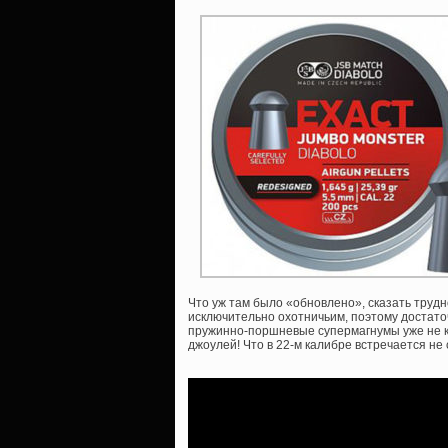
Что уж там было «обновлено», сказать трудн
исключительно охотничьим, поэтому достаточ
пружинно-поршневые супермагнумы уже не кат
джоулей! Что в 22-м калибре встречается не 