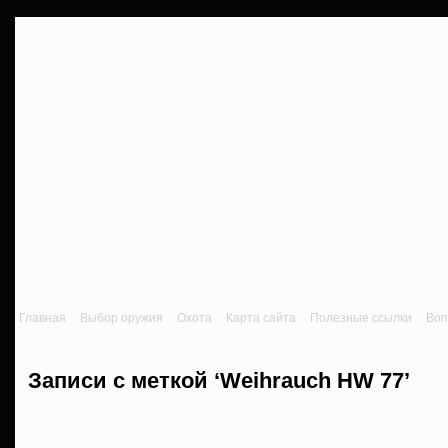
Главная
Выбор оружия
Охота
Карта сайта
Полезные ссылки
Воп
Записи с меткой ‘Weihrauch HW 77’