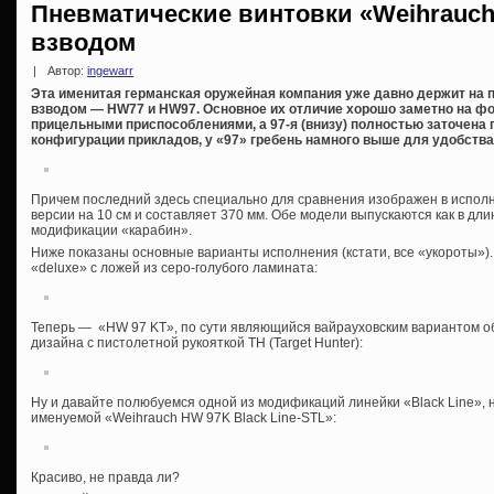
Пневматические винтовки «Weihrauc
взводом
|
Автор:
ingewarr
Эта именитая германская оружейная компания уже давно держит на 
взводом — HW77 и HW97. Основное их отличие хорошо заметно на фо
прицельными приспособлениями, а 97-я (внизу) полностью заточена 
конфигурации прикладов, у «97» гребень намного выше для удобства
Причем последний здесь специально для сравнения изображен в исполне
версии на 10 см и составляет 370 мм. Обе модели выпускаются как в дли
модификации «карабин».
Ниже показаны основные варианты исполнения (кстати, все «укороты»).
«deluxe» с ложей из серо-голубого ламината:
Теперь — «HW 97 KT», по сути являющийся вайрауховским вариантом о
дизайна с пистолетной рукояткой ТН (Target Hunter):
Ну и давайте полюбуемся одной из модификаций линейки «Black Line»,
именуемой «Weihrauch HW 97K Black Line-STL»:
Красиво, не правда ли?