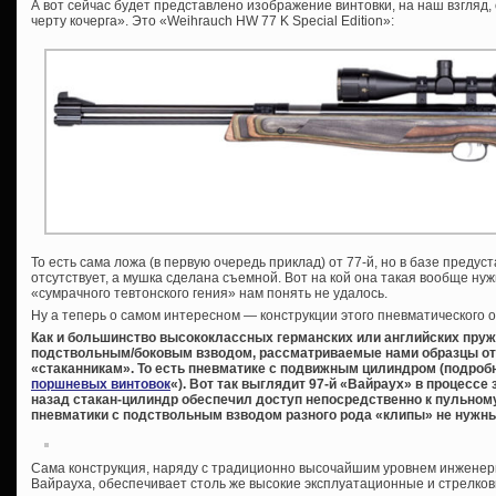
А вот сейчас будет представлено изображение винтовки, на наш взгляд, 
черту кочерга». Это «Weihrauch HW 77 K Special Edition»:
То есть сама ложа (в первую очередь приклад) от 77-й, но в базе преду
отсутствует, а мушка сделана съемной. Вот на кой она такая вообще нуж
«сумрачного тевтонского гения» нам понять не удалось.
Ну а теперь о самом интересном — конструкции этого пневматического 
Как и большинство высококлассных германских или английских пру
подствольным/боковым взводом, рассматриваемые нами образцы от
«стаканникам». То есть пневматике с подвижным цилиндром (подробн
поршневых винтовок
«). Вот так выглядит 97-й «Вайраух» в процесс
назад стакан-цилиндр обеспечил доступ непосредственно к пульному
пневматики с подствольным взводом разного рода «клипы» не нужны
Сама конструкция, наряду с традиционно высочайшим уровнем инженер
Вайрауха, обеспечивает столь же высокие эксплуатационные и стрелков