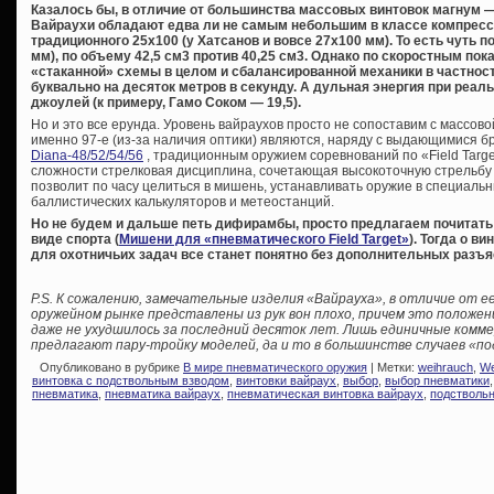
Казалось бы, в отличие от большинства массовых винтовок магнум — Ди
Вайраухи обладают едва ли не самым небольшим в классе компресс
традиционного 25х100 (у Хатсанов и вовсе 27х100 мм). То есть чуть 
мм), по объему 42,5 см3 против 40,25 см3. Однако по скоростным пок
«стаканной» схемы в целом и сбалансированной механики в частнос
буквально на десяток метров в секунду. А дульная энергия при реал
джоулей (к примеру, Гамо Соком — 19,5).
Но и это все ерунда. Уровень вайраухов просто не сопоставим с массов
именно 97-е (из-за наличия оптики) являются, наряду с выдающимися 
Diana-48/52/54/56
, традиционным оружием соревнований по «Field Target
сложности стрелковая дисциплина, сочетающая высокоточную стрельбу с
позволит по часу целиться в мишень, устанавливать оружие в специальн
баллистических калькуляторов и метеостанций.
Но не будем и дальше петь дифирамбы, просто предлагаем почитать 
виде спорта (
Мишени для «пневматического Field Target»
). Тогда о в
для охотничьих задач все станет понятно без дополнительных разъя
P.S. К сожалению, замечательные изделия «Вайрауха», в отличие от е
оружейном рынке представлены из рук вон плохо, причем это положени
даже не ухудшилось за последний десяток лет. Лишь единичные ком
предлагают пару-тройку моделей, да и то в большинстве случаев «под
Опубликовано в рубрике
В мире пневматического оружия
| Метки:
weihrauch
,
We
винтовка с подствольным взводом
,
винтовки вайраух
,
выбор
,
выбор пневматики
пневматика
,
пневматика вайраух
,
пневматическая винтовка вайраух
,
подстволь