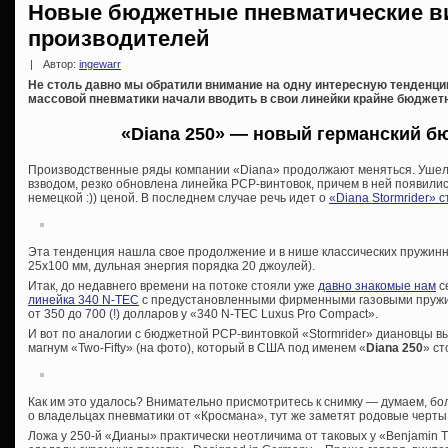
Новые бюджетные пневматические в
производителей
|
Автор:
ingewarr
Не столь давно мы обратили внимание на одну интересную тенденц
массовой пневматики начали вводить в свои линейки крайне бюджетн
«Diana 250» — новый германский б
Производственные ряды компании «Diana» продолжают меняться. Ушел 
взводом, резко обновлена линейка PCP-винтовок, причем в ней появили
немецкой :)) ценой. В последнем случае речь идет о
«Diana Stormrider» 
Эта тенденция нашла свое продолжение и в нише классических пружин
25х100 мм, дульная энергия порядка 20 джоулей).
Итак, до недавнего времени на потоке стояли уже
давно знакомые нам
с
линейка 340 N-TEC
с предустановленными фирменными газовыми пружин
от 350 до 700 (!) долларов у «340 N-TEC Luxus Pro Compact».
И вот по аналогии с бюджетной PCP-винтовкой «Stormrider» диановцы 
магнум «Two-Fifty» (на фото), который в США под именем «
Diana 250
» ст
Как им это удалось? Внимательно присмотритесь к снимку — думаем, бо
о владельцах пневматики от «Кросмана», тут же заметят родовые черты
Ложа у 250-й «Дианы» практически неотличима от таковых у «Benjamin Tr