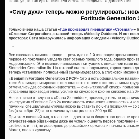
Пожалуй, только британский «Air Arms». Последим за ходом событий…
«Силу духа» теперь можно регулировать: нов
Fortitude Generation 
Только вчера наша статья «
Где производят пневматику «Crosman»
» 
«Crosman Corporation», ставшей теперь «Velocity Outdoor». И вот по
просторах Сети обнаружилась информация о модели «Velocity Outdoor 
Все оказалось намного проще — речь идет о 2-й генерации кросмановско
первое-то поколение увидело свет осенью прошлого года, однако произ
модернизацию. Это немного напоминает ситуацию с описанной нами в
Stormrider Generation II». На которой вместо надульника, характерного 
теперь установлен полноценный саунд-модератор, а спусковой механиз
«
Benjamin Fortitude Generation 2 PCP
» (это и есть официальное назван
тоже был модернизирован в полном соответствии с «пожеланиями трудящ
отмечались два основных недостатка — очень тяжелый спуск и примерно
устранены производителем: усилие на спусковом крючке снижено на 20%,
Но в отличие от случая с «Diana Stormrider», производитель не огранич
конструктив «Fortitude Gen 2» возможность изменения «мощности» и ко
пружины специальным ключом можно выставить по 6-ти позициям — со 
fps (в калибре .22) и по количеству выстрелов от 200 до 60.
При этом внешний вид, а главное — достаточно бюджетная цена не пре
отечественные эйрганнеры даже не успели оценить первое поколение «М
стойкость и т.п.), не дошедшее до российских ормагов, и начинать знако
Может, оно и к лучшему.