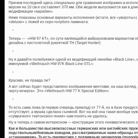
Причем последний здесь специально для сравнения изображен в исполне
версии на 10 см и составляет 370 мм. Обе модели выпускаются как в дли
модификации «карабин».
Ниже показаны основные варианты исполнения (кстати, все «укороты»).
«deluxe» с ложей из серо-голубого ламината:
Теперь — «HW 97 KT», по сути являющийся вайрауховским вариантом о
дизайна с пистолетной рукояткой ТН (Target Hunter):
Ну и давайте полюбуемся одной из модификаций линейки «Black Line»,
именуемой «Weihrauch HW 97K Black Line-STL»:
Красиво, не правда ли?
А вот сейчас будет представлено изображение винтовки, на наш взгляд, 
черту кочерга». Это «Weihrauch HW 77 K Special Edition»:
То есть сама ложа (в первую очередь приклад) от 77-й, но в базе преду
отсутствует, а мушка сделана съемной. Вот на кой она такая вообще нуж
«сумрачного тевтонского гения» нам понять не удалось.
Ну а теперь о самом интересном — конструкции этого пневматического 
Как и большинство высококлассных германских или английских пру
подствольным/боковым взводом, рассматриваемые нами образцы от
«стаканникам». То есть пневматике с подвижным цилиндром (подробн