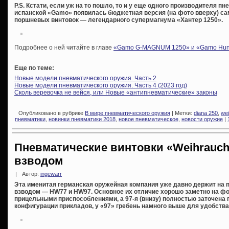
P.S. Кстати, если уж на то пошло, то и у еще одного производителя п
испанской «Gamo» появилась бюджетная версия (на фото вверху) са
поршневых винтовок — легендарного супермагнума «Хантер 1250».
Подробнее о ней читайте в главе
«Gamo G-MAGNUM 1250» и «Gamo Hunt
Еще по теме:
Новые модели пневматического оружия. Часть 2
Новые модели пневматического оружия. Часть 4 (2023 год)
Сколь веревочка не вейся, или Новые «антипневматические» законы
Опубликовано в рубрике
В мире пневматического оружия
| Метки:
diana 250
,
we
пневматики
,
новинки пневматики 2018
,
новое пневматическое
,
новости оружие
|
Пневматические винтовки «Weihrauc
взводом
|
Автор:
ingewarr
Эта именитая германская оружейная компания уже давно держит на 
взводом — HW77 и HW97. Основное их отличие хорошо заметно на фо
прицельными приспособлениями, а 97-я (внизу) полностью заточена 
конфигурации прикладов, у «97» гребень намного выше для удобства