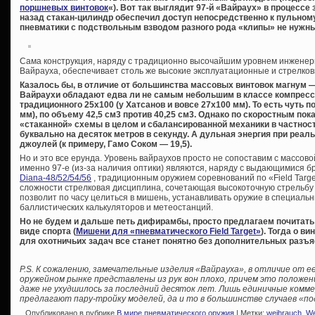
поршневых винтовок
«). Вот так выглядит 97-й «Вайраух» в процесс
назад стакан-цилиндр обеспечил доступ непосредственно к пульному
пневматики с подствольным взводом разного рода «клипы» не нужны
Сама конструкция, наряду с традиционно высочайшим уровнем инженер
Вайрауха, обеспечивает столь же высокие эксплуатационные и стрелков
Казалось бы, в отличие от большинства массовых винтовок магнум — Ди
Вайраухи обладают едва ли не самым небольшим в классе компресс
традиционного 25х100 (у Хатсанов и вовсе 27х100 мм). То есть чуть 
мм), по объему 42,5 см3 против 40,25 см3. Однако по скоростным пок
«стаканной» схемы в целом и сбалансированной механики в частнос
буквально на десяток метров в секунду. А дульная энергия при реал
джоулей (к примеру, Гамо Соком — 19,5).
Но и это все ерунда. Уровень вайраухов просто не сопоставим с массов
именно 97-е (из-за наличия оптики) являются, наряду с выдающимися 
Diana-48/52/54/56
, традиционным оружием соревнований по «Field Target
сложности стрелковая дисциплина, сочетающая высокоточную стрельбу с
позволит по часу целиться в мишень, устанавливать оружие в специальн
баллистических калькуляторов и метеостанций.
Но не будем и дальше петь дифирамбы, просто предлагаем почитать 
виде спорта (
Мишени для «пневматического Field Target»
). Тогда о в
для охотничьих задач все станет понятно без дополнительных разъя
P.S. К сожалению, замечательные изделия «Вайрауха», в отличие от е
оружейном рынке представлены из рук вон плохо, причем это положени
даже не ухудшилось за последний десяток лет. Лишь единичные ком
предлагают пару-тройку моделей, да и то в большинстве случаев «под
Опубликовано в рубрике
В мире пневматического оружия
| Метки:
weihrauch
,
We