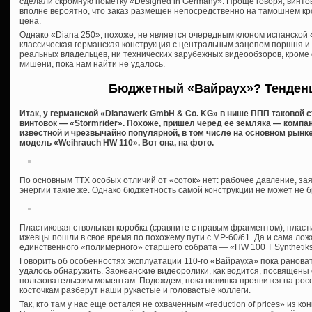
сделали скромную пометку «Designed in Germany». Проще говоря, винтовк
вполне вероятно, что заказ размещен непосредственно на тамошнем кр
цена.
Однако «Diana 250», похоже, не является очередным клоном испанской 
классическая германская конструкция с центральным зацепом поршня и 
реальных владельцев, ни технических зарубежных видеообзоров, кроме 
мишени, пока нам найти не удалось.
Бюджетный «Вайраух»? Тенден
Итак, у германской «Dianawerk GmbH & Co. KG» в нише ППП таковой ст
винтовок — «Stormrider». Похоже, пришел черед ее земляка — компан
известной и чрезвычайно популярной, в том числе на основном рын
модель «Weihrauch HW 110». Вот она, на фото.
По основным ТТХ особых отличий от «соток» нет: рабочее давление, за
энергии такие же. Однако бюджетность самой конструкции не может не бр
Пластиковая ствольная коробка (сравните с правым фрагментом), пласти
ижевцы пошли в свое время по похожему пути с МР-60/61. Да и сама ло
единственного «полимерного» старшего собрата — «HW 100 T Synthetiks
Говорить об особенностях эксплуатации 110-го «Вайрауха» пока ранова
удалось обнаружить. Заокеанские видеоролики, как водится, посвящены
пользовательским моментам. Подождем, пока новинка проявится на росси
косточкам разберут наши рукастые и головастые коллеги.
Так, кто там у нас еще остался не охваченным «reduction of prices» из 