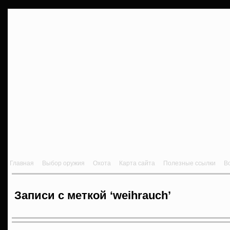
Главная
Выбор оружия
Охота
Карта сайта
Полезные ссылки
В
Записи с меткой ‘weihrauch’