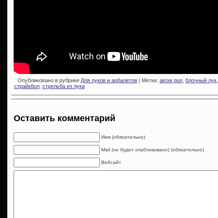
Опубликовано в рубрике
Для луков и арбалетов
| Метки:
airow gun
,
блочный лук
страйкбол
,
стрельба из лука
Оставить комментарий
Имя (обязательно)
Mail (не будет опубликовано) (обязательно)
Вебсайт