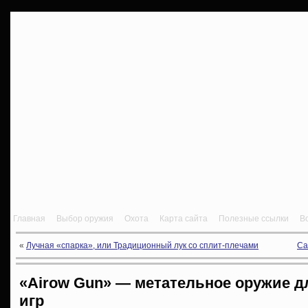
Главная
Выбор оружия
Охота
Карта сайта
Полезные ссылки
В
«
Лучная «спарка», или Традиционный лук со сплит-плечами
Са
«Airow Gun» — метательное оружие д
игр