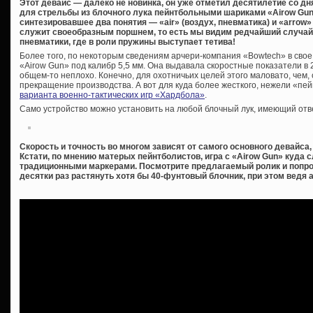
Этот девайс — далеко не новинка, он уже отметил десятилетие со дн
для стрельбы из блочного лука пейнтбольными шариками «Airow Gun»
синтезировавшее два понятия — «air» (воздух, пневматика) и «arrow»
служит своеобразным поршнем, то есть мы видим редчайший случа
пневматики, где в роли пружины выступает тетива!
Более того, по некоторым сведениям арчери-компания «Bowtech» в свое
«Airow Gun» под калибр 5,5 мм. Она выдавала скоростные показатели в 2
общем-то неплохо. Конечно, для охотничьих целей этого маловато, чем, 
прекращение производства. А вот для куда более жесткого, нежели «пе
варианта военно-тактических игр «Хардбола»
.
Само устройство можно установить на любой блочный лук, имеющий отв
Скорость и точность во многом зависят от самого основного девайса,
Кстати, по мнению матерых пейнтболистов, игра с «Airow Gun» куда 
традиционными маркерами. Посмотрите предлагаемый ролик и попроб
десятки раз растянуть хотя бы 40-фунтовый блочник, при этом ведя