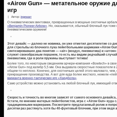
«Airow Gun» — метательное оружие д
игр
|
Автор:
ingewarr
О пневматических винтовках, превращенных в мощные охотничьи арбал
«Benjamin Pioneer Airbow»
. Но, оказывается, обычный блочный лук тож
пневматическим оружием!
Этот девайс — далеко не новинка, он уже отметил десятилетие со дн
для стрельбы из блочного лука пейнтбольными шариками «Airow Gun»
синтезировавшее два понятия — «air» (воздух, пневматика) и «arrow»
служит своеобразным поршнем, то есть мы видим редчайший случа
пневматики, где в роли пружины выступает тетива!
Более того, по некоторым сведениям арчери-компания «Bowtech» в свое
«Airow Gun» под калибр 5,5 мм. Она выдавала скоростные показатели в 2
общем-то неплохо. Конечно, для охотничьих целей этого маловато, чем, 
прекращение производства. А вот для куда более жесткого, нежели «пе
варианта военно-тактических игр «Хардбола»
.
Само устройство можно установить на любой блочный лук, имеющий отв
Скорость и точность во многом зависят от самого основного девайса,
Кстати, по мнению матерых пейнтболистов, игра с «Airow Gun» куда 
традиционными маркерами. Посмотрите предлагаемый ролик и попроб
десятки раз растянуть хотя бы 40-фунтовый блочник, при этом ведя