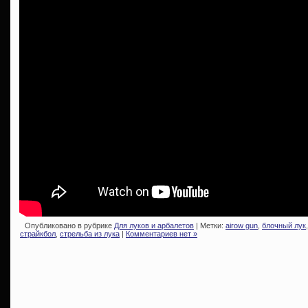
Опубликовано в рубрике
Для луков и арбалетов
| Метки:
airow gun
,
блочный лук
страйкбол
,
стрельба из лука
|
Комментариев нет »