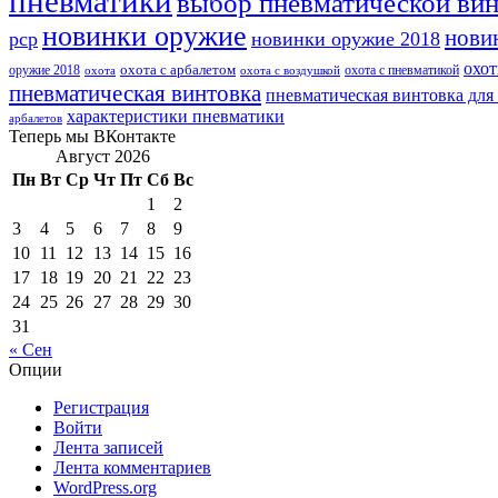
пневматики
выбор пневматической ви
новинки оружие
нови
pcp
новинки оружие 2018
охот
оружие 2018
охота с арбалетом
охота с пневматикой
охота
охота с воздушкой
пневматическая винтовка
пневматическая винтовка для
характеристики пневматики
арбалетов
Теперь мы ВКонтакте
Август 2026
Пн
Вт
Ср
Чт
Пт
Сб
Вс
1
2
3
4
5
6
7
8
9
10
11
12
13
14
15
16
17
18
19
20
21
22
23
24
25
26
27
28
29
30
31
« Сен
Опции
Регистрация
Войти
Лента записей
Лента комментариев
WordPress.org