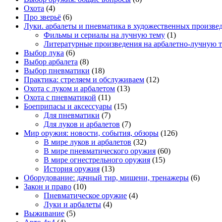
Охота
(4)
Про зверьё
(6)
Луки. арбалеты и пневматика в художественных произве
Фильмы и сериалы на лучную тему
(1)
Литературные произведения на арбалетно-лучную 
Выбор лука
(6)
Выбор арбалета
(8)
Выбор пневматики
(18)
Практика: стреляем и обслуживаем
(12)
Охота с луком и арбалетом
(13)
Охота с пневматикой
(11)
Боеприпасы и аксессуары
(15)
Для пневматики
(7)
Для луков и арбалетов
(7)
Мир оружия: новости, события, обзоры
(126)
В мире луков и арбалетов
(32)
В мире пневматического оружия
(60)
В мире огнестрельного оружия
(15)
История оружия
(13)
Оборудование: дачный тир, мишени, тренажеры
(6)
Закон и право
(10)
Пневматическое оружие
(4)
Луки и арбалеты
(4)
Выживание
(5)