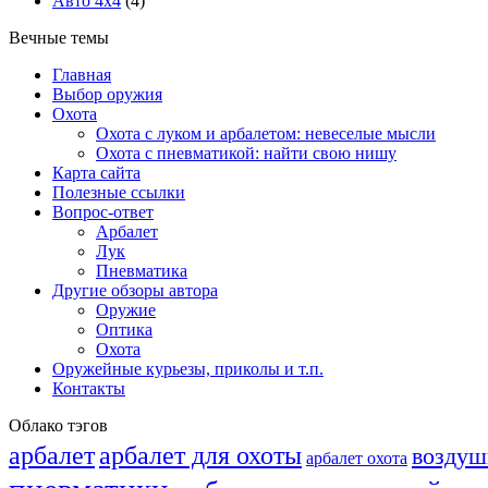
Авто 4х4
(4)
Вечные темы
Главная
Выбор оружия
Охота
Охота с луком и арбалетом: невеселые мысли
Охота с пневматикой: найти свою нишу
Карта сайта
Полезные ссылки
Вопрос-ответ
Арбалет
Лук
Пневматика
Другие обзоры автора
Оружие
Оптика
Охота
Оружейные курьезы, приколы и т.п.
Контакты
Облако тэгов
арбалет
арбалет для охоты
воздуш
арбалет охота