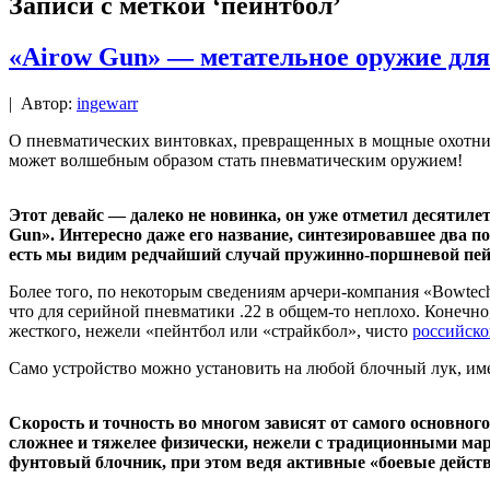
Записи с меткой ‘пейнтбол’
«Airow Gun» — метательное оружие для
|
Автор:
ingewarr
О пневматических винтовках, превращенных в мощные охотни
может волшебным образом стать пневматическим оружием!
Этот девайс — далеко не новинка, он уже отметил десятиле
Gun». Интересно даже его название, синтезировавшее два по
есть мы видим редчайший случай пружинно-поршневой пейн
Более того, по некоторым сведениям арчери-компания «Bowtech
что для серийной пневматики .22 в общем-то неплохо. Конечно,
жесткого, нежели «пейнтбол или «страйкбол», чисто
российско
Само устройство можно установить на любой блочный лук, им
Скорость и точность во многом зависят от самого основного
сложнее и тяжелее физически, нежели с традиционными мар
фунтовый блочник, при этом ведя активные «боевые действ