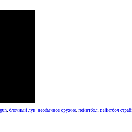
 gun
,
блочный лук
,
необычное оружие
,
пейнтбол
,
пейнтбол страй