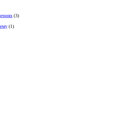
дениях
(3)
тему
(1)