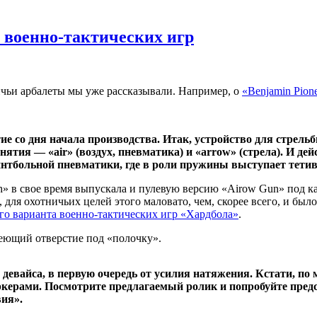
 военно-тактических игр
чьи арбалеты мы уже рассказывали. Например, о
«Benjamin Pion
тие со дня начала производства. Итак, устройство для стре
нятия — «air» (воздух, пневматика) и «arrow» (стрела). И де
тбольной пневматики, где в роли пружины выступает тетив
» в свое время выпускала и пулевую версию «Airow Gun» под кал
 для охотничьих целей этого маловато, чем, скорее всего, и был
го варианта военно-тактических игр «Хардбола»
.
еющий отверстие под «полочку».
 девайса, в первую очередь от усилия натяжения. Кстати, по
керами. Посмотрите предлагаемый ролик и попробуйте предст
ия».