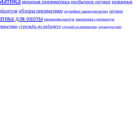
матика
мощная пневматика
новинки
необычное оружие
обзоры пневматики
рбалетов
оружие
оружейное законодательство
атика для охоты
пневматика магнум
пневматика супермагнум
евматики
стрельба из арбалета
стрельба из пневматики
характеристики