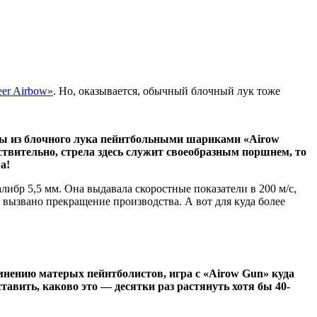
eer Airbow»
. Но, оказывается, обычный блочный лук тоже
льбы из блочного лука пейнтбольными шариками «Airow
йствительно, стрела здесь служит своеобразным поршнем, то
а!
ибр 5,5 мм. Она выдавала скоростные показатели в 200 м/с,
о вызвано прекращение производства. А вот для куда более
 мнению матерых пейнтболистов, игра с «Airow Gun» куда
авить, каково это — десятки раз растянуть хотя бы 40-