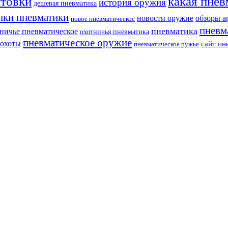
нтовки
какая пнев
история оружия
дешевая пневматика
нки пневматики
новости оружие
обзоры а
новое пневматическое
пневм
пневматика
ничье пневматическое
охотничья пневматика
пневматическое оружие
 охоты
сайт пн
пневматическое ружье