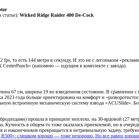
ptor
 статье):
Wicked Ridge Raider 400 De-Cock
2 fps, то есть 144 метра в секунду. И это не с легоньким «рекл
CenterPunch» (напомню — идущим в комплекте с завода).
 длина 67 см, ширина 19 во взведенном состоянии. В сравнении 
ка 2023 года больше ориентирована на комфорт и «разворотистос
льную встроенную механическую систему взвода «ACUSlide». Бон
бродхедами) прошла в принципе неплохо, на 30-ярдовой (27 мет
а. Кучность в общем-то тоже оказалась приемлемой, но в очере
в и наконечников превращается в нетривиальную задачу, требую
 R500»: слишком хорошо — тоже нехорошо. Но все равно хорош