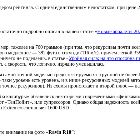
лидером рейтинга. С одним единственным недостатком: при цене 
достаточно подробно описан в нашей статье «
Новые арбалеты 20
мер, тяжелее на 760 граммов (при том, что рекурсивы почти все
ного медленнее — 382 фута в секунду (116 м/с), причем легкой 
ичего не поделаешь, в статье «
Убойная сила: на что способна 
, а скорость, что логично, изрядно уменьшилась.
я самой точной моделью среди тестируемых с группой не более 1
е-таки уровень есть уровень, и в нише рекурсивных моделей авт
точнее рекурсивов). Из схемы проистекает и второй плюс — на
 «Экскалибуры» обзавелись некоторыми современными «фишками»
от «ТенПойнт», или супрессоров. Однако общая надежность всей
n Extreme» составляет 1600 USD.
ите внимание на фото «
Ravin R18″
: