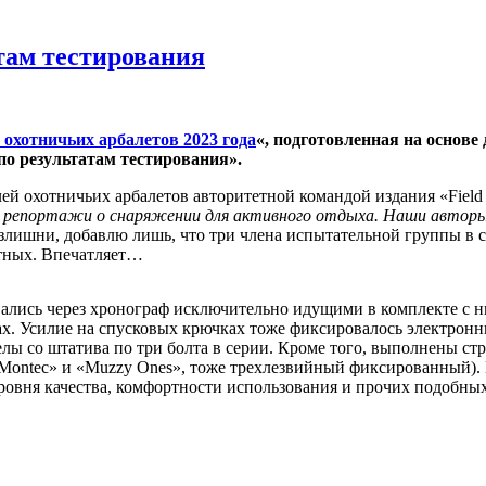
’
там тестирования
охотничьих арбалетов 2023 года
«, подготовленная на основе
по результатам тестирования».
й охотничьих арбалетов авторитетной командой издания «Field 
репортажи о снаряжении для активного отдыха. Наши авторы 
злишни, добавлю лишь, что три члена испытательной группы в 
отных. Впечатляет…
вались через хронограф исключительно идущими в комплекте с 
х. Усилие на спусковых крючках тоже фиксировалось электронн
елы со штатива по три болта в серии. Кроме того, выполнены с
ontec» и «Muzzy Ones», тоже трехлезвийный фиксированный). 
овня качества, комфортности использования и прочих подобных