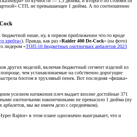
кскалибура» по кучности — 1,3 дюйма, и второго по стоимости
стандартной» СТП, не превышающее 1 дюйма. А по соотношению
-Cock
 к бюджетной нише, ну, в первом приближении что-то вроде
го хребта»
). Правда, как раз «
Raider 400 De-Cock
» (на фото)
го лидером «
ТОП-10 бюджетных охотничьих арбалетов 2023
ятков других моделей, включая бюджетный сегмент изделий из
 попроще, чем устанавливаемые на собственно дорогущие
выстрела блотом в трухлявый пенек. Вот последняя «фишка»
редним усилием натяжения плеч выдает вполне достойные 371
вийными охотничьими наконечниками не превысило 1 дюйма (ну
 арбалетов, мы же имеем дело с середнячком).
yper Raptor» в этом плане однозначно выигрывает, что и