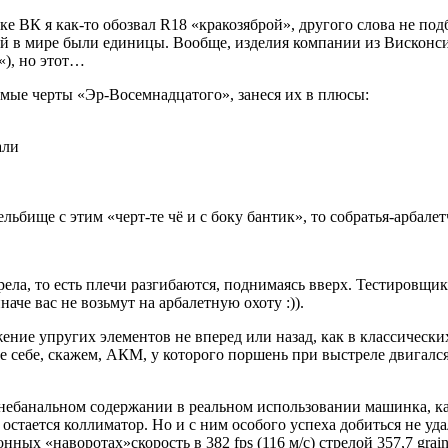
е ВК я как-то обозвал R18 «кракозяброй», другого слова не под
ей в мире были единицы. Вообще, изделия компании из Висконси
«), но этот…
емые черты «Эр-Восемнадцатого», занеся их в плюсы:
али
ельбище с этим «черт-те чё и с боку бантик», то собратья-арбале
рела, то есть плечи разгибаются, поднимаясь вверх. Тестировщик
наче вас не возьмут на арбалетную охоту :)).
ижение упругих элементов не вперед или назад, как в классичес
е себе, скажем, АКМ, у которого поршень при выстреле двигался
ебанальном содержании в реальном использовании машинка, как
стается коллиматор. Но и с ним особого успеха добиться не удал
нных «наворотах»скорость в 382 fps (116 м/с) стрелой 357,7 grai