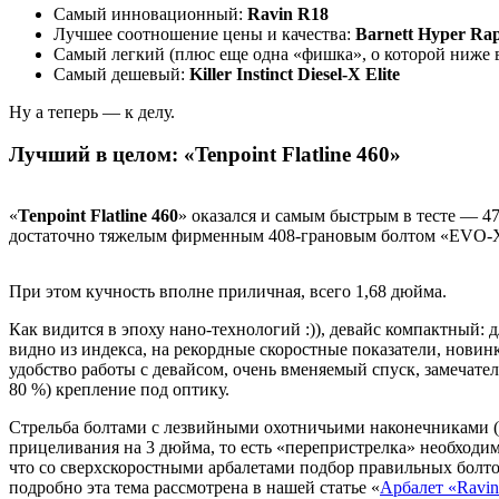
Самый инновационный:
Ravin R18
Лучшее соотношение цены и качества:
Barnett Hyper Ra
Самый легкий (плюс еще одна «фишка», о которой ниже в
Самый дешевый:
Killer Instinct Diesel-X Elite
Ну а теперь — к делу.
Лучший в целом: «Tenpoint Flatline 460»
«
Tenpoint Flatline 460
» оказался и самым быстрым в тесте — 47
достаточно тяжелым фирменным 408-грановым болтом «EVO-X 
При этом кучность вполне приличная, всего 1,68 дюйма.
Как видится в эпоху нано-технологий :)), девайс компактный:
видно из индекса, на рекордные скоростные показатели, новин
удобство работы с девайсом, очень вменяемый спуск, замечате
80 %) крепление под оптику.
Стрельба болтами с лезвийными охотничьими наконечниками (
прицеливания на 3 дюйма, то есть «перепристрелка» необходим
что со сверхскоростными арбалетами подбор правильных болто
подробно эта тема рассмотрена в нашей статье «
Арбалет «Ravin