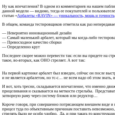
Ну как впечатления? В одном из комментариев на нашем паблик
данной модели — видимо, тогда ее покупателей и пользовател
статью «
Арбалеты «RAVIN» — уникальность, мощь и точность
В общем, команда тестировщиков отметила как раз непередава
— Невероятно инновационный дизайн
— Самый маленький арбалет, который мы когда-либо тестиров
— Превосходное качество сборки
— Определенно крут
Последнее скорее можно перевести так: если вы придете на стр
такое, во-вторых, как ОНО стреляет. А вот так:
На первой картинке арбалет был взведен, сейчас он после выст
и не является арбалетом, но тс-с… не всем надо об этом знать, и
И вот, хоть тресни, складывается впечатление, что именно дв
прицеливания и сказывается на меткости стрельбы. Представьт
затворную раму через систему блоков или редуктор…
Короче говоря, при совершенно потрясающем внешнем виде и н
прицел туда по объективным причинам поставить невозможно, о
стрелять было не особо удобно. Да, и при таких-то конструкцио