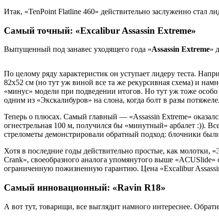
Итак, «TenPoint Flatline 460» действительно заслуженно стал 
Самый точный: «Excalibur Assassin Extreme»
Выпущенный под занавес уходящего года «
Assassin Extreme
» 
По целому ряду характеристик он уступает лидеру теста. Напри
82х52 см (но тут уж виной все та же рекурсивная схема) и нам
«минус» модели при подведении итогов. Но тут уж тоже особо н
одним из «Экскалибуров» на слона, когда болт в разы потяжелел
Теперь о плюсах. Самый главный — «Assassin Extreme» оказалс
огнестрельная 100 м, получился бы «минутный» арбалет :)). Вс
стрелометы демонстрировали обратный подход: блочники были 
Хотя в последние годы действительно простые, как молотки,
Crank», своеобразного аналога упомянутого выше «ACUSlide» 
ограниченную пожизненную гарантию. Цена «Excalibur Assassi
Самый инновационный: «Ravin R18»
А вот тут, товарищи, все выглядит намного интереснее. Обрат