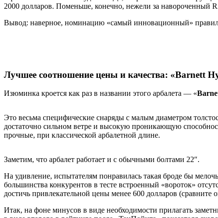
2000 долларов. Поменьше, конечно, нежели за навороченный R
Вывод: наверное, номинацию «самый инновационный» правильн
Лучшее соотношение цены и качества: «Barnett H
Изюминка кроется как раз в названии этого арбалета — «
Barne
Это весьма специфические снаряды с малым диаметром толсто
достаточно сильном ветре и высокую проникающую способность
прочные, при классической арбалетной длине.
Заметим, что арбалет работает и с обычными болтами 22″.
На удивление, испытателям понравилась такая броде бы мелочь
большинства конкурентов в тесте встроенный «вороток» отсутс
достичь привлекательной цены менее 600 долларов (сравните о
Итак, на фоне минусов в виде необходимости прилагать замет