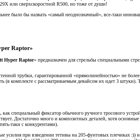
29X или сверхскоростной R500, но тоже от души!
ее было бы назвать «самый неоднозначный», все-таки инновац
yper Raptor»
tt Hyper Raptor
» предназначен для стрельбы специальными стрел
стенной трубки, гарантированной «прямолинейностью» не более
 (в комплекте с рассматриваемым девайсом их идет 3 штуки). Т
, как специальный фиксатор обычного ручного тросового устройс
твует. Достаточно много и композитных деталей, хотя основные
пять-таки с конкурентами).
ные усилия при взведении тетивы на 205-фунтовых плечиках :))