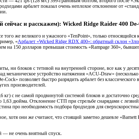
сти — 421 fps (128 м/с) 399-грановым болтом, второго после «Э
ми бродхедами арбалет показал очень неплохое отклонение от «
ции.
 сейчас и расскажем): Wicked Ridge Raider 400 De
се того же великого и ужасного «TenPoint», только относящийся
ример, «
Арбалет «Wicked Ridge RDX 400»: обратный склон «Зло
 чем на 150 долларов превышая стоимость «Rampage 360», бывше
иты, ни блоков с тетивой на внутренней стороне, все как у дес
лад механическое устройство натяжения «ACU-Draw» (несколько
-Cock» позволяет быстро разрядить арбалет без классического 
ругих производителей.
2,6 кг) с не самой продвинутой системой блоков и достаточно с
тью 1,63 дюйма. Отклонение СТП при стрельбе снарядами с лез
стина про необходимость подбора бродхедов для сверхскоростных
е, хотя они же считают, что стоящий заметно дешевле «Barnett H
й — не очень внятный спуск.