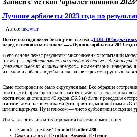
Записи с меткой ‘арбалет новинки 2023
Лучшие арбалеты 2023 года по результа
|
Автор:
ingewarr
Почти полгода назад была у нас статья «
ТОП-10 бюджетных 
черед итогового материала — «Лучшие арбалеты 2023 года 
В его основе лежат результаты многодневных испытаний моделе
цитата) «…
предоставляет читателям честные и достоверные 
увлечение сквозит в наших обзорах.»
Комментарии, наверное, и
из луков и арбалетов добыли свыше четырехсот крупных жив
Само тестирование было скрупулезным. Все образцы отстрели
штатными), предварительно взвешенными на электронных веса
охотничью дистанцию 40 ярдов (36,5 м) были проведены отстр
охотничьими наконечниками (что приятно, мой любимый «G5 M
штангенциркуля. Ну и плюсом — чисто субъективная оценка ур
Итак, вот результаты тестирования по семи номинациям:
Лучший в целом:
Tenpoint Flatline 460
Самый точный:
Excalibur Assassin Extreme