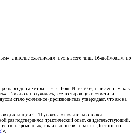
амным», а вполне охотничьим, пусть всего лишь 16-дюймовым, но
с прошлогодним хитом — «TenPoint Nitro 505», нацеленным, как
ть». Так оно и получилось, все тестировщики отметили
усом стало усиленное (производитель утверждает, что аж на
ров) дистанции СТП уползла относительно точки
дной раз подтвердился практический опыт, свидетельствующий,
щую как временных, так и финансовых затрат. Достаточно
о!
«.