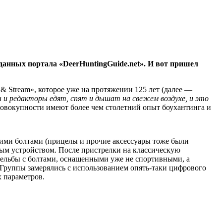
 данных портала «DeerHuntingGuide.net». И вот пришел
& Stream», которое уже на протяжении 125 лет (далее —
и редакторы едят, спят и дышат на свежем воздухе, и это
совокупности имеют более чем столетний опыт боухантинга и
ними болтами (прицелы и прочие аксессуары тоже были
ым устройством. После пристрелки на классическую
трельбы с болтами, оснащенными уже не спортивными, а
Группы замерялись с использованием опять-таки цифрового
 параметров.