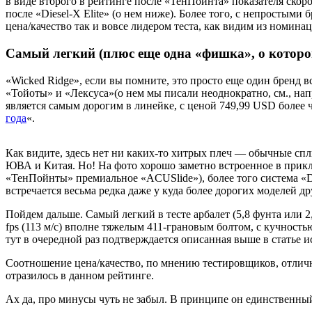
в виде второго в рейтинге после «ТенПойнта» показателя скоро
после «Diesel-X Elite» (о нем ниже). Более того, с непросты
цена/качество так и вовсе лидером теста, как видим из номина
Самый легкий (плюс еще одна «фишка», о которой
«Wicked Ridge», если вы помните, это просто еще один бренд в
«Тойоты» и «Лексуса»(о нем мы писали неоднократно, см., нап
является самым дорогим в линейке, с ценой 749,99 USD более
года
«.
Как видите, здесь нет ни каких-то хитрых плеч — обычные спл
ЮВА и Китая. Но! На фото хорошо заметно встроенное в прик
«ТенПойнты» премиальное «ACUSlide»), более того система «De
встречается весьма редка даже у куда более дорогих моделей д
Пойдем дальше. Самый легкий в тесте арбалет (5,8 фунта или 
fps (113 м/с) вполне тяжелым 411-грановым болтом, с кучнос
тут в очередной раз подтверждается описанная выше в статье и
Соотношение цена/качество, по мнению тестировщиков, отлично
отразилось в данном рейтинге.
Ах да, про минусы чуть не забыл. В принципе он единственны