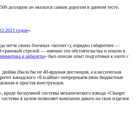
2500 долларов он оказался самым дорогим в данном тесте.
22-2023 годов
«.
гда легче своих блочных «коллег»), изрядно габаритнее —
358-грановой стрелой — именно эти обстоятельства и пошли в
пневматика и арбалеты
» был описан опыт подготовки к охоте с
 дюйма (была бы не 40-ярдовая дистанция, а классическая
оритет канадского «Excalibur» непререкаем (мои бюджетные
дежная и простая конструкция.
, вроде бесшумной системы механического взвода «Charger
 системы в целом позволяет компании давать на свои изделия