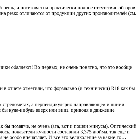
берешь, и посетовал на практически полное отсутствие обзоров
на резко отличаются от продукции других производителей (см.
тчики обалдеют! Во-первых, не очень понятно, что это вообще
и в отчете отметили, что формально (и технически) R18 как бы
ких стрелометах, а перпендикулярно направляющей и линии
 бы куда-нибудь вверх или вниз, приводя в движение
 бы помягче, не очень (ага, вот и пошли минусы). Оптический
ось, показатели кучности составили 3,375 дюйма, так еще и
ns не особо впечатляет. И все это великолепие за какие-то…