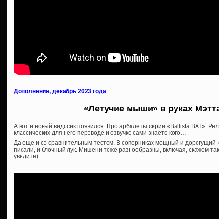
Дополнение, декабрь 2023 года
«Летучие мыши» в руках Мэтт
А вот и новый видосик появился. Про арбалеты серии «Ballista BAT». Р
классических для него переводе и озвучке сами знаете кого…
Да еще и со сравнительным тестом. В соперниках мощный и дорогущий 
писали, и блочный лук. Мишени тоже разнообразны, включая, скажем так
увидите).