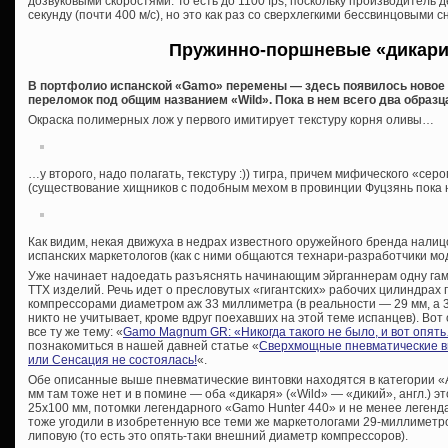
дозвуковыми скоростями. То есть до 1100 fps, поскольку производитель
секунду (почти 400 м/с), но это как раз со сверхлегкими бессвинцовыми 
Пружинно-поршневые «дикари
В портфолио испанской «Gamo» перемены — здесь появилось новое
переломок под общим названием «Wild». Пока в нем всего два образца, 
Окраска полимерных лож у первого имитирует текстуру корня оливы…
…у второго, надо полагать, текстуру :)) тигра, причем мифического «сер
(существование хищников с подобным мехом в провинции Фуцзянь пока 
Как видим, некая движуха в недрах известного оружейного бренда налиц
испанских маркетологов (как с ними общаются технари-разработчики мо
Уже начинает надоедать разъяснять начинающим эйрганнерам одну га
ТТХ изделий. Речь идет о пресловутых «гигантских» рабочих цилиндра
компрессорами диаметром аж 33 миллиметра (в реальности — 29 мм, а
никто не учитывает, кроме вдруг поехавших на этой теме испанцев). Вот
все ту же тему: «
Gamo Magnum GR: «Никогда такого не было, и вот опят
познакомиться в нашей давней статье «
Сверхмощные пневматические ви
или Сенсация не состоялась!
«.
Обе описанные выше пневматические винтовки находятся в категории «Adu
мм там тоже нет и в помине — оба «дикаря» («Wild» — «дикий», англ.) 
25х100 мм, потомки легендарного «Gamo Hunter 440» и не менее леген
тоже угодили в изобретенную все теми же маркетологами 29-миллиметр
липовую (то есть это опять-таки внешний диаметр компрессоров).