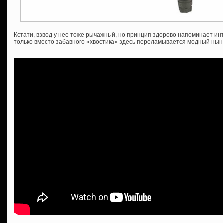
Кстати, взвод у нее тоже рычажный, но принцип здорово напоминает ин
только вместо забавного «хвостика» здесь переламывается модный нын