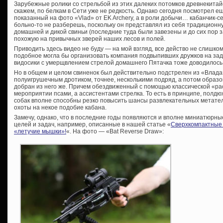
Зарубежные ролики со стрельбой из этих далеких потомков древнекитайс
скажем, по белкам в Сети уже не редкость. Однако сегодня посмотрел ещ
показанный на фото «Vlad» от EK Archery, а в роли добычи… кабанчик-се
больно-то не разберешь, поскольку он представлял из себя традицион
домашней и дикой свиньи (последние туда были завезены и до сих пор з
похожую на привычных зверей наших лесов и полей.
Приводить здесь видео не буду — на мой взгляд, все действо не слишко
подобное могла бы организовать компания подвыпивших дружков на зад
видосики с умерщвлением стрелой домашнего Пятачка тоже доводилось 
Но в общем и целом свиненок был действительно подстрелен из «Влада»
полуигрушечным дротиком, точнее, несколькими подряд, а потом образ
добран из него же. Причем обездвиженный с помощью классической «рас
мероприятии псами, а ассистентами стрелка. То есть в принципе, полд
собак вполне способны резко повысить шансы развлекательных метате
охоты на некое подобие кабана.
Замечу, однако, что в последние годы появляются и вполне миниатюрн
целей и задач, например, описанные в нашей статье «
Сверхкомпактные а
«летучие мышки»!
«. На фото — «Bat Reverse Draw»: