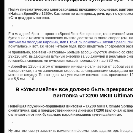
Полку пневматических многозарядных пружинно-поршневых винтово
«Hatsan SpeedFire 1250». Как понятно из индекса, речь идет о суперм
«Сто двадцать пятого».
Его младший брат — просто «SpeedFire» без циферок, классический ма
буквально с момента появления вызвал достаточно много споров (см., н
закричали молодые бароны», или Стоит ли покупать «Hatsan SpeedFire
«
покупалась, и вот, аж через четыре года, производитель сподобился разви
И правильно, все-таки «Хатсаны» больше ассоциируются именно со св
29х120 мм), выдающими дульную энергию за 30 джоулей и реальные ско
го калибра свинцовыми пульками массой порядка 0,7 г до 330 м/с.
«SpeedFire 1250» в этом отношении ничем не отличается от собратьев п
«энергетика», та же заявленная скорость: со сверхлегкими снарядами до 1
метров в секунду. Только здесь мы уже имеем возможность произвести 1
а в 5,5 мм — 10.
В «Ультимейте» все должно быть прекрасн
винтовка «TX200 MKIII Ultimat
Новейшая пружинно-поршневая винтовка «TX200 MKIII Ultimate Springe
симпатична, как и предшественники из линейки ТХ200 (включая испол
отличаются от них буквально парой изюминок «улучшайзинга».
Ну, знатоки смогут заметить изменения формы приклада, который еще 