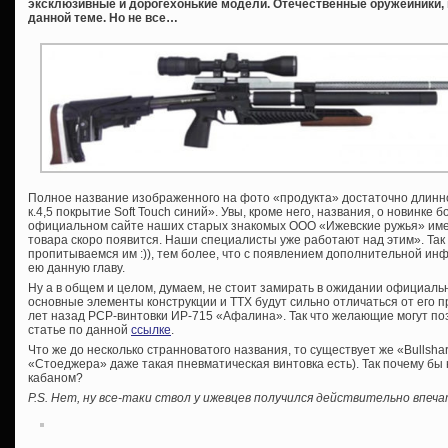
эксклюзивные и дорогехонькие модели. Отечественные оружейники, п
данной теме. Но не все…
Полное название изображенного на фото «продукта» достаточно длин
к.4,5 покрытие Soft Touch синий». Увы, кроме него, названия, о новинке 
официальном сайте наших старых знакомых ООО «Ижевские ружья» име
товара скоро появится. Наши специалисты уже работают над этим». Так 
пропитываемся им :)), тем более, что с появлением дополнительной и
ею данную главу.
Ну а в общем и целом, думаем, не стоит замирать в ожидании официаль
основные элементы конструкции и ТТХ будут сильно отличаться от ег
лет назад PCP-винтовки ИР-715 «Афалина». Так что желающие могут по
статье по данной
ссылке
.
Что же до несколько странноватого названия, то существует же «Bullshar
«Стоеджера» даже такая пневматическая винтовка есть). Так почему бы
кабаном?
P.S. Нет, ну все-таки ствол у ижевцев получился действительно впеч