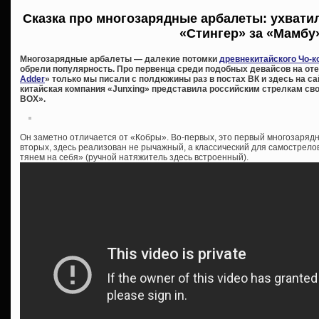
Сказка про многозарядные арбалеты: ухватил
«Стингер» за «Мамб
Многозарядные арбалеты — далекие потомки
древнекитайского Чо-к
обрели популярность. Про первенца среди подобных девайсов на от
Adder
» только мы писали с полдюжины раз в постах ВК и здесь на сайт
китайская компания «Junxing» представила российским стрелкам с
BOX».
Он заметно отличается от «Кобры». Во-первых, это первый многозаряд
вторых, здесь реализован не рычажный, а классический для самострелов
тянем на себя» (ручной натяжитель здесь встроенный).