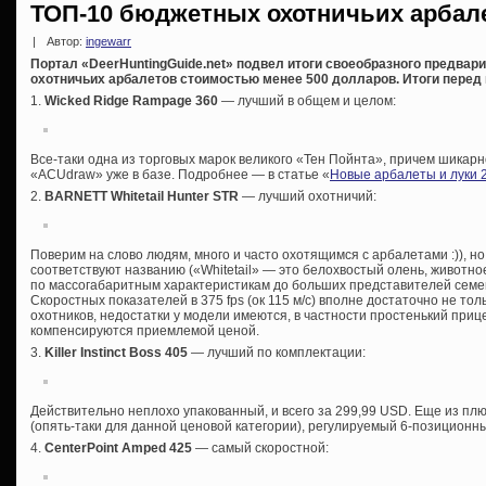
ТОП-10 бюджетных охотничьих арбале
|
Автор:
ingewarr
Портал «DeerHuntingGuide.net» подвел итоги своеобразного предвари
охотничьих арбалетов стоимостью менее 500 долларов. Итоги перед
1.
Wicked Ridge Rampage 360
— лучший в общем и целом:
Все-таки одна из торговых марок великого «Тен Пойнта», причем шикар
«ACUdraw» уже в базе. Подробнее — в статье «
Новые арбалеты и луки 
2.
BARNETT Whitetail Hunter STR
— лучший охотничий:
Поверим на слово людям, много и часто охотящимся с арбалетами :)), н
соответствуют названию («Whitetail» — это белохвостый олень, животно
по массогабаритным характеристикам до больших представителей семе
Скоростных показателей в 375 fps (ок 115 м/с) вполне достаточно не то
охотников, недостатки у модели имеются, в частности простенький прице
компенсируются приемлемой ценой.
3.
Killer Instinct Boss 405
— лучший по комплектации:
Действительно неплохо упакованный, и всего за 299,99 USD. Еще из пл
(опять-таки для данной ценовой категории), регулируемый 6-позиционный
4.
CenterPoint Amped 425
— самый скоростной: