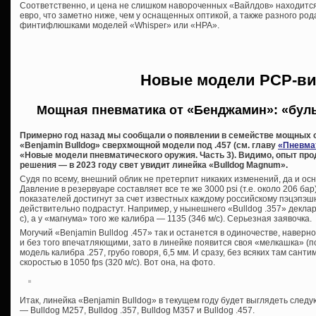
Соответственно, и цена не слишком навороченных «Вайлдов» находится
евро, что заметно ниже, чем у оснащенных оптикой, а также разного ро
финтифлюшками моделей «Whisper» или «HPA».
Новые модели PCP-ви
Мощная пневматика от «Бенджамин»: «буль
Примерно год назад мы сообщали о появлении в семействе мощных 
«Benjamin Bulldog» сверхмощной модели под .457 (см. главу
«Пневма
«Новые модели пневматического оружия. Часть 3). Видимо, опыт про
решения — в 2023 году свет увидит линейка «Bulldog Magnum».
Судя по всему, внешний облик не претерпит никаких изменений, да и о
Давление в резервуаре составляет все те же 3000 psi (т.е. около 206 ба
показателей достигнут за счет известных каждому российскому пэцэпэшн
действительно подрастут. Например, у нынешнего «Bulldog .357» деклари
с), а у «магнума» того же калибра — 1135 (346 м/с). Серьезная заявочка.
Могучий «Benjamin Bulldog .457» так и останется в одиночестве, наверн
и без того впечатляющими, зато в линейке появится своя «мелкашка» (
модель калибра .257, грубо говоря, 6,5 мм. И сразу, без всяких там сант
скоростью в 1050 fps (320 м/с). Вот она, на фото.
Итак, линейка «Benjamin Bulldog» в текущем году будет выглядеть след
— Bulldog М257, Bulldog .357, Bulldog М357 и Bulldog .457.