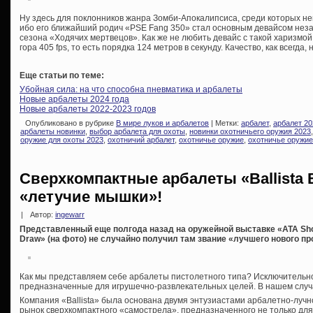
Ну здесь для поклонников жанра Зомби-Апокалипсиса, среди которых нем
ибо его ближайший родич «PSE Fang 350» стал основным девайсом незаб
сезона «Ходячих мертвецов». Как же не любить девайс с такой харизмой
гора 405 fps, то есть порядка 124 метров в секунду. Качество, как всегда, 
Еще статьи по теме:
Убойная сила: на что способна пневматика и арбалеты
Новые арбалеты 2024 года
Новые арбалеты 2022-2023 годов
Опубликовано в рубрике
В мире луков и арбалетов
| Метки:
арбалет
,
арбалет 20
арбалеты новинки
,
выбор арбалета для охоты
,
новинки охотничьего оружия 2023
оружие для охоты 2023
,
охотничий арбалет
,
охотничье оружие
,
охотничье оружие
Сверхкомпактные арбалеты «Ballista 
«летучие мышки»!
|
Автор:
ingewarr
Представленный еще полгода назад на оружейной выставке «ATA Show
Draw» (на фото) не случайно получил там звание «лучшего нового пр
Как мы представляем себе арбалеты пистолетного типа? Исключительн
предназначенные для игрушечно-развлекательных целей. В нашем случ
Компания «Ballista» была основана двумя энтузиастами арбалетно-лучн
рынок сверхкомпактного «самострела», предназначенного не только для 