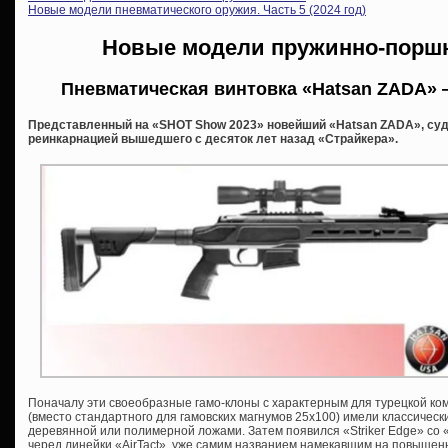
Новые модели пневматического оружия. Часть 5 (2024 год)
Новые модели пружинно-порш
Пневматическая винтовка «Hatsan ZADA» —
Представленный на «SHOT Show 2023» новейший «Hatsan ZADA», судя
реинкарнацией вышедшего с десяток лет назад «Страйкера».
Поначалу эти своеобразные гамо-клоны с характерным для турецкой к
(вместо стандартного для гамовских магнумов 25х100) имели классическ
деревянной или полимерной ложами. Затем появился «Striker Edge» со
черед линейки «AirTact», уже самим названием намекавшим на повышенн