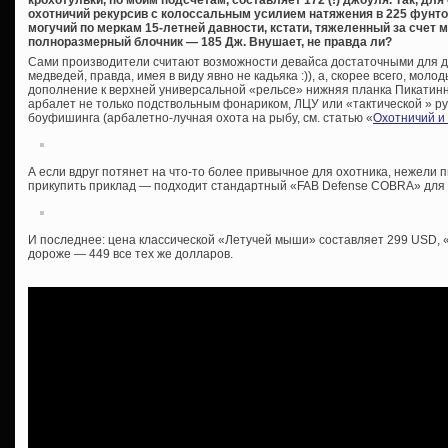
крохотульки, по моим подсчетам, составляет 172 (!) джоуля. Так, для
охотничий рекурсив с колоссальным усилием натяжения в 225 фунтов
могучий по меркам 15-летней давности, кстати, тяжеленный за счет 
полноразмерный блочник — 185 Дж. Внушает, не правда ли?
Сами производители считают возможности девайса достаточными для до
медведей, правда, имея в виду явно не кадьяка :)), а, скорее всего, мол
дополнение к верхней универсальной «рельсе» нижняя планка Пикатинн
арбалет не только подствольным фонариком, ЛЦУ или «тактической » ру
боуфишинга (арбалетно-лучная охота на рыбу, см. статью «
Охотничий и 
А если вдруг потянет на что-то более привычное для охотника, нежели 
прикупить приклад — подходит стандартный «FAB Defense COBRA» для «
И последнее: цена классической «Летучей мыши» составляет 299 USD, «
дороже — 449 все тех же долларов.