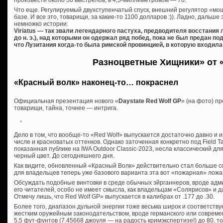
Что еще. Регулируемый двухступенчатый спуск, внешний регулятор «мо
базе. И все это, товарищи, за какие-то 1100 долларов :)). Ладно, дальше 
немножко истории:
Viriatus — так звали легендарного пастуха, предводителя восстания 
до н. э.), над которыми он одержал ряд побед, пока не был предан 
что Лузитания когда-то была римской провинцией, в которую входила
Разноцветные Хищники» от «
«Красный волк» наконец-то… покраснел
Официальная презентация нового «
Daystate Red Wolf GP
» (на фото) п
товарищи, тайна, точнее — интрига.
Дело в том, что вообще-то «Red Wolf» выпускается достаточно давно и 
числе и красноватых оттенков. Однако заточенная конкретно под Field Ta
показанная публике на IWA Outdoor Classic-2023, несла классический д
черный цвет. До сегодняшнего дня.
Как видите, обновленный «Красный Волк» действительно стал больше со
для владельцев теперь уже базового варианта эта вот «пожарная» ложа
Обсуждать подобные винтовки в среде обычных эйрганнеров, вроде адм
его читателей, особо не имеет смысла, как владельцам «Солярисов» и 
Отмечу лишь, что Red Wolf GP» выпускается в калибрах от .177 до .30.
Более того, диапазон дульной энергии тоже весьма широк и соответствуе
жестким оружейным законодательством, вроде германского или современ
5,5 фут-фунтов (7.45668 джоуля — на радость кримэкспертизе!) до 80, то