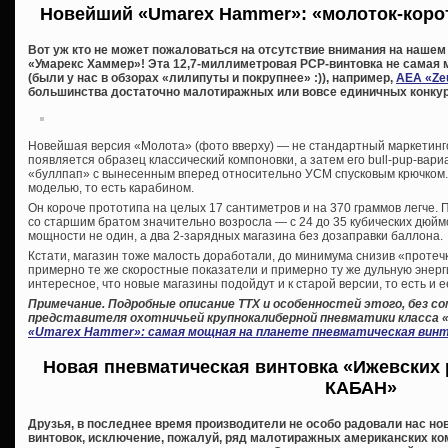
Новейший «Umarex Hammer»: «молоток-корот
Вот уж кто не может пожаловаться на отсутствие внимания на нашем с
«Умарекс Хаммер»! Эта 12,7-миллиметровая PCP-винтовка не самая 
(были у нас в обзорах «лилипуты и покрупнее» :)), например,
AEA «Zeu
большинства достаточно малотиражных или вовсе единичных конкуре
Новейшая версия «Молота» (фото вверху) — не стандартный маркетингов
появляется образец классический компоновки, а затем его bull-pup-вар
«буллпап» с вынесенным вперед относительно УСМ спусковым крючком.
моделью, то есть карабином.
Он короче прототипа на целых 17 сантиметров и на 370 граммов легче. 
со старшим братом значительно возросла — с 24 до 35 кубических дюйм
мощности не один, а два 2-зарядных магазина без дозаправки баллона.
Кстати, магазин тоже малость доработали, до минимума снизив «протечк
примерно те же скоростные показатели и примерно ту же дульную энергию
интересное, что новые магазины подойдут и к старой версии, то есть и 
Примечание. Подробные описание ТТХ и особенностей этого, без с
представителя охотничьей крупнокалиберной пневматики класса 
«Umarex Hammer»: самая мощная на планете пневматическая вин
Новая пневматическая винтовка «Ижевских 
КАБАН»
Друзья, в последнее время производители не особо радовали нас но
винтовок, исключение, пожалуй, ряд малотиражных американских к