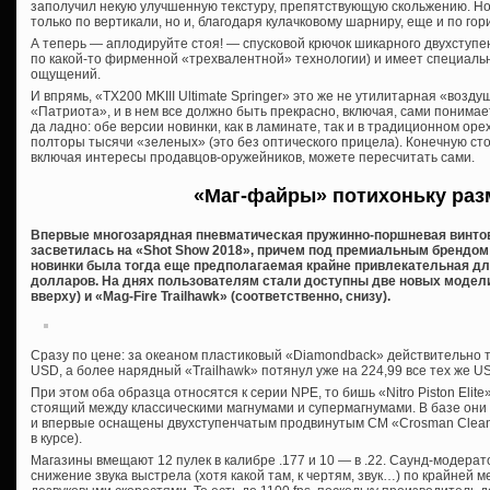
заполучил некую улучшенную текстуру, препятствующую скольжению. Но
только по вертикали, но и, благодаря кулачковому шарниру, еще и по гор
А теперь — аплодируйте стоя! — спусковой крючок шикарного двухступ
по какой-то фирменной «трехвалентной» технологии) и имеет специаль
ощущений.
И впрямь, «TX200 MKIII Ultimate Springer» это же не утилитарная «возду
«Патриота», и в нем все должно быть прекрасно, включая, сами понимае
да ладно: обе версии новинки, как в ламинате, так и в традиционном орех
полторы тысячи «зеленых» (это без оптического прицела). Конечную ст
включая интересы продавцов-оружейников, можете пересчитать сами.
«Маг-файры» потихоньку ра
Впервые многозарядная пневматическая пружинно-поршневая винтов
засветилась на «Shot Show 2018», причем под премиальным брендом
новинки была тогда еще предполагаемая крайне привлекательная дл
долларов. На днях пользователям стали доступны две новых модели
вверху) и «Mag-Fire Trailhawk» (соответственно, снизу).
Сразу по цене: за океаном пластиковый «Diamondback» действительно 
USD, а более нарядный «Trailhawk» потянул уже на 224,99 все тех же U
При этом оба образца относятся к серии NPE, то бишь «Nitro Piston Elit
стоящий между классическими магнумами и супермагнумами. В базе они
и впервые оснащены двухступенчатым продвинутым СМ «Crosman Clean B
в курсе).
Магазины вмещают 12 пулек в калибре .177 и 10 — в .22. Саунд-модерато
снижение звука выстрела (хотя какой там, к чертям, звук…) по крайней 