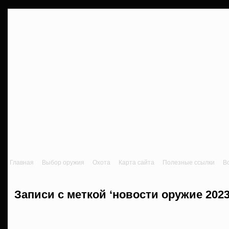
Главная
Выбор оружия
Охота
Карта сайта
Полезные ссылки
В
Записи с меткой ‘новости оружие 2023