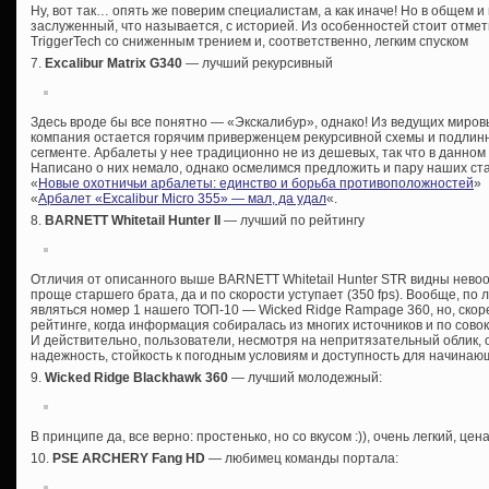
Ну, вот так… опять же поверим специалистам, а как иначе! Но в общем 
заслуженный, что называется, с историей. Из особенностей стоит отмет
TriggerTech со сниженным трением и, соответственно, легким спуском
7.
Excalibur Matrix G340
— лучший рекурсивный
Здесь вроде бы все понятно — «Экскалибур», однако! Из ведущих миро
компания остается горячим приверженцем рекурсивной схемы и подлин
сегменте. Арбалеты у нее традиционно не из дешевых, так что в данном
Написано о них немало, однако осмелимся предложить и пару наших ста
«
Новые охотничьи арбалеты: единство и борьба противоположностей
»
«
Арбалет «Excalibur Micro 355» — мал, да удал
«.
8.
BARNETT Whitetail Hunter II
— лучший по рейтингу
Отличия от описанного выше BARNETT Whitetail Hunter STR видны нев
проще старшего брата, да и по скорости уступает (350 fps). Вообще, по
являться номер 1 нашего ТОП-10 — Wicked Ridge Rampage 360, но, скоре
рейтинге, когда информация собиралась из многих источников и по сово
И действительно, пользователи, несмотря на непритязательный облик, 
надежность, стойкость к погодным условиям и доступность для начинаю
9.
Wicked Ridge Blackhawk 360
— лучший молодежный:
В принципе да, все верно: простенько, но со вкусом :)), очень легкий, це
10.
PSE ARCHERY Fang HD
— любимец команды портала: