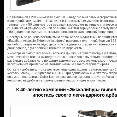
Появившийся в 2019-м «Assasin 420 TD» недолго был самым скоростным
вышедший следом «BULLDOG 440» с колоссальным усилием натяжения 
тетивы почти 50 сантиметров выдавал, как следует из индекса, и вовсе
с! Ныне же «Бульдоги» сошли со сцены, и 420-й вернул себе пальму пер
1900 долларов, видимо, несколько препятствовала широкой популярнос
Посему было решено поставить на поток более бюджетный вариант стоим
«Excalibur Assassin Extreme» (на фото) разгоняет охотничий болт до 122 
на любого зверя — не одно десятилетие даже из старых «слабеньких» «
даже слонов, а уж оленей и кабанов не перечесть.
У «экстремального Ассасина» есть все фишки, наличествующие у 420-го
механического взвода «Charger Crank». Разве что отсутствует технолог
разбирать арбалет чуть не одним движением, здесь же колодка с плечами
весит новинка примерно на полкило меньше своего старшего брата.
Остается добавить, что существует еще одна модель, занимающая как
«Ассасинами», — «Supressor 400TD». При одинаковых с «Extreme» скоро
он имеет технологию Quick-Loc, однако лишен встроенного устройства
несколько неудобный в использовании «ворот» идет в комплекте.
К 40-летию компании «Экскалибур» вывел
ипостась своего легендарного арба