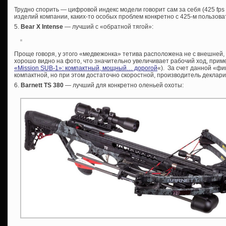
Трудно спорить — цифровой индекс модели говорит сам за себя (425 fps ~
изделий компании, каких-то особых проблем конкретно с 425-м пользоват
5.
Bear X Intense
— лучший с «обратной тягой»:
Проще говоря, у этого «медвежонка» тетива расположена не с внешней, 
хорошо видно на фото, что значительно увеличивает рабочий ход, приме
«Mission SUB-1»: компактный, мощный… дорогой
«). За счет данной «ф
компактной, но при этом достаточно скоростной, производитель деклариру
6.
Barnett TS 380
— лучший для конкретно оленьей охоты: