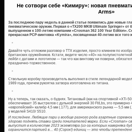
Не сотвори себе «Кимиру»: новая пневмати
Arms»
За последнюю пару недель в данной статье появились две новые гл
пневматическом оружии. Первая о «TX200 MKIII Ultimate Springer» от 
выпущенном к 100-летию компании «Crosman 362 100 Year Edition». С
прекрасная PCP-винтовка «Kymira», посвященная 40-летию все того ж
Давайте чуть отложим разговор о ТТХ изделия, просто кликнем по изо
британских оружейников. Кстати, видите число «40» на полупистолетно
лейбл с датами и логотипом — так что как винтовку ни поверни, обязате
празднично-торжественное.
Ствольную коробку производитель выполнил в стиле легендарной модели
1989 года, причем рукоятка затвора изготовлена из титана.
Ну а теперь, так сказать, о буднях. Титановый (как на спортивной «XTi-
обеспечивает 35 выстрелов с дульной энергией 30 Ft/Lbs, это примерно
«европейский» калибр 4,5 мм (.177), для американского рынка — 5,5 мм 
у моделей S410/ S510.
И последнее. Любящие пари и вообще разного рода азартные соревно
здорово поднять ставки среди почитателей марки. Если «Crosman» сво
выпустит в количестве 2023 экземпляра (из-за которых наверняка буд
ограничится партией в… 40 (Сорок!) единиц — это чтобы претендент