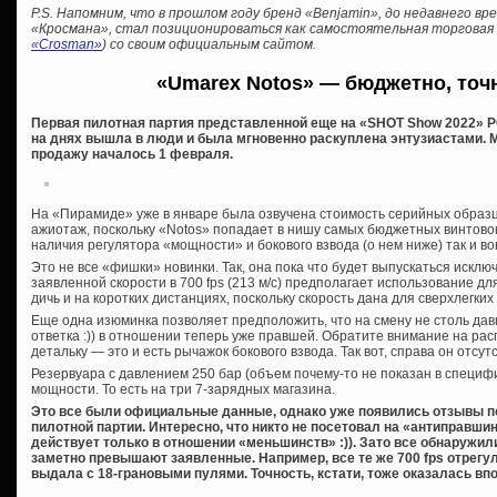
P.S. Напомним, что в прошлом году бренд «Benjamin», до недавнего в
«Кросмана», стал позиционироваться как самостоятельная торговая м
«Crosman»
) со своим официальным сайтом.
«Umarex Notos» — бюджетно, точ
Первая пилотная партия представленной еще на «SHOT Show 2022» P
на днях вышла в люди и была мгновенно раскуплена энтузиастами. 
продажу началось 1 февраля.
На «Пирамиде» уже в январе была озвучена стоимость серийных образц
ажиотаж, поскольку «Notos» попадает в нишу самых бюджетных винтовок
наличия регулятора «мощности» и бокового взвода (о нем ниже) так и в
Это не все «фишки» новинки. Так, она пока что будет выпускаться исключ
заявленной скорости в 700 fps (213 м/с) предполагает использование д
дичь и на коротких дистанциях, поскольку скорость дана для сверхлегких
Еще одна изюминка позволяет предположить, что на смену не столь д
ответка :)) в отношении теперь уже правшей. Обратите внимание на ра
детальку — это и есть рычажок бокового взвода. Так вот, справа он отсу
Резервуара с давлением 250 бар (объем почему-то не показан в специф
мощности. То есть на три 7-зарядных магазина.
Это все были официальные данные, однако уже появились отзывы п
пилотной партии. Интересно, что никто не посетовал на «антиправши
действует только в отношении «меньшинств» :)). Зато все обнаружил
заметно превышают заявленные. Например, все те же 700 fps отрегу
выдала с 18-грановыми пулями. Точность, кстати, тоже оказалась впо