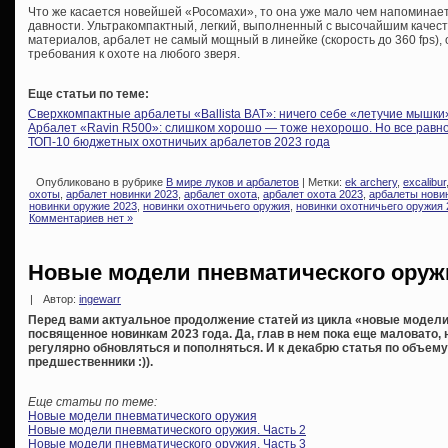
Что же касается новейшей «Росомахи», то она уже мало чем напоминае
давности. Ультракомпактный, легкий, выполненный с высочайшим качес
материалов, арбалет не самый мощный в линейке (скорость до 360 fps),
требования к охоте на любого зверя.
Еще статьи по теме:
Сверхкомпактные арбалеты «Ballista BAT»: ничего себе «летучие мышки
Арбалет «Ravin R500»: слишком хорошо — тоже нехорошо. Но все равн
ТОП-10 бюджетных охотничьих арбалетов 2023 года
Опубликовано в рубрике
В мире луков и арбалетов
| Метки:
ek archery
,
excalibur
охоты
,
арбалет новинки 2023
,
арбалет охота
,
арбалет охота 2023
,
арбалеты нови
новинки оружие 2023
,
новинки охотничьего оружия
,
новинки охотничьего оружия 
Комментариев нет »
Новые модели пневматического оружия
|
Автор:
ingewarr
Перед вами актуальное продолжение статей из цикла «новые модели
посвященное новинкам 2023 года. Да, глав в нем пока еще маловато,
регулярно обновляться и пополняться. И к декабрю статья по объему 
предшественники :)).
Еще статьи по теме:
Новые модели пневматического оружия
Новые модели пневматического оружия. Часть 2
Новые модели пневматического оружия. Часть 3