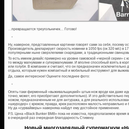
…превращается треугольничек… Готово!
Ну, наверное, представленные картинки говорят сами за себя, посему о
Производитель декларирует скорость новинки в 1050 fps (ок 320 м/с) в 17
популярными ныне сверхлегкими снарядами, а традиционными свинцов
То есть имеем девайс примерно на уровне гамовской «черной серии» с 
то между магнумами и супермагнумами. И вполне способный взять в кор
или голубя. В компании и считают, что он предназначен исключительно 
отдыха, которым нужен компактный и мобильный инструмент для выжив
Да, самое интересное! Оцените последнее фото:
Опять-таки фирменный «выживальщицкий» штык-нож вроде как даже идет
точно, может, его приобретают дополнительно). И это действительно пе
ножом, предназначенным не для антуража, а для реального использова
«шкуродер» с крюком, правда, крюк расположен малость неправильно и 
Ну да «сурвайверы» наверняка найдут ему достойное применение.
P.S. Цена «Black Bunker BM8» пока не известна, предполагаемое время 
в очередной раз очередная благодарность Стивену.
Новый многозарядный супермагнум «Hat