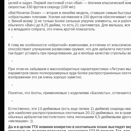
целей и задач. Первой ласточкой стал «Bat» — блочник классической ком
скоростью 330 футов в секунду (100 м/с).
«Bat Reverse Draw» — вторая в линейке модель, ставшая самым быстры
«обратными» плечами. Усилие натяжения в 150 фунтов обеспечивает скоро
с. Виной всему :)) не только более сильные упругие элементы, но и рабоч
обычного «Bat») до 8,25 дюйма, то есть 21 сантиметра. Для малыша, вся
и у младшего собрата, это очень крутой показатель.
К тому же особенности «обратной» компоновки, в отличие от классическ
способствуют улучшению развесовки оружия, что для арбалета пистолет
так будет уставать при прицеливании, да и вообще качество стрельбы во
При этом не забываем о массогабаритных характеристиках «Летучих мы
параметров своих полноразмерных куда более распространенных охотн
изображении это уж очень хорошо заметно.
Понятно, что болты, применяемые с изделиями «Баллисты», отличаютс
Естественно, эти 13-дюймовые (есть еще легкие 11 дюймов) снаряды мас
для наиболее распространенных охотничьих 20-22-дюймовых, но в срав
обычных арбалетов пистолетного типа легонькими 6,5-дюймовыми дроти
«мелкашки» :)).
Да и в целом ТТХ новинки конкретно в охотничьем плане выглядят в