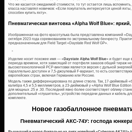
Что же касается ожидаемой стоимости, то тут остается лишь вспомнить,
класса наставлял новичков: «Если покупатель интересуется ценой яхты, 
способен купить яхту».
Пневматическая винтовка «Alpha Wolf Blue»: яркий,
Изображенная на фото красотулька была представлена компанией «Day
октября 2023 года соревнованиям по экстремальному бенчресту. Практ
предназначенным для Field Target «Daystate Red Wolf GP».
Изделие носит похожее имя — «
Daystate Alpha Wolf Blue
» и будет еще 
периода времени, хотя зависящий от портфеля заказов общий тираж не
высокотехнологичной PCP-винтовки является версия с дульной энергией 
параллельно доступен и 7,5-джоулевый F-вариант, то есть соответству
европейских стран, включая Германию или Россию.
Модель также дифференцирована по длине ствола. Так, 17-дюймовый «
калибра 4,5 и 5,5 миллиметров, а 23-дюймовый у «Alpha Wolf Blue Editio
для мощных .25 и .30. Последний явно более соответствует облику станков
дополнительный «глушитель», устройство передачи данных и кабель для
комплекте.
Новое газобаллонное пневмат
Пневматический АКС-74У: господа юнкер
Вышедший в народ буквально на днях новейший «Cybergun AK74U» (