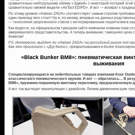
сравнительно нейтральному облику «Эджей» с некоторой потерей этой 
сравнительно свежей модели «AirTact ED/PD». И вот — возврат к традиция
По этому уровню «Hatsan ZADA» соответствует самым строгим требова
один приклад чего стоит! Ну и, по-моему, впервые на данных родственн
— технология укороченного ствола с интегрированным глушителем в за
Как водится, на официальном турецком сайте компании новинка пока отс
американского представительства. А теперь внимание: тамошняя цена с
божески!
P.S. Интересно, выйдет ли «Hatsan ZADA» на российский рынок под о
Как это произошло с «Дэу Калос», превратившимся в более благозву
«Black Bunker BM8»: пневматическая вин
выживания
Специализирующаяся на пейнтбольных товарах компания Koor Outdoor
классического пневматического оружия. И вот — обратилась… В рез
BM8», пружинно-поршневую винтовку-переломку, предназначенную дл
А вот так выглядят манипуляции с девайсом. Легким движением руки т