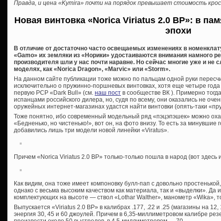
Правда, и цена «Kymira» почти на порядок превышает стоимость крос
Новая винтовка «Norica Viriatus 2.0 BP»: в п
эпохи
В отличие от достаточно часто освещаемых изменениях в номенклат
«Gamo» их земляки из «Норики» удостаиваются внимания намного реж
производителя шли у нас почти наравне. Но сейчас многие уже и не
моделях, как «Norica Dragon», «Marvic» или «Storm».
На данном сайте публикации тоже можно по пальцам одной руки пересчи
исключительно о пружинно-поршневых винтовках, хотя еще четыре года
первую PCP «Dark Bull» (см.
наш пост
в сообществе ВК ). Примерно тогд
испанцами российского дилера, но, судя по всему, они оказались не оче
оружейных интернет-магазинах удастся найти винтовки (опять-таки «пру
Тоже понятно, ибо современный модельный ряд «пэцэпэшек» можно оха
«Бедненько, но чистенько!», вот он, на фото внизу. То есть за минувшие
добавились лишь три модели новой линейки «Viratus».
Причем «Norica Viriatus 2.0 BP» только-только пошла в народ (вот здес
Как видим, она тоже имеет компоновку булл-пап с довольно простенькой,
однако с весьма высоким качеством как материала, так и «выделки». Да 
комплектующих на высоте — ствол «Lothar Walther», манометр «Wika», т
Выпускается «Viriatus 2.0 BP» в калибрах .177, .22 и .25 (магазины на 12,
энергия 30, 45 и 60 джоулей. Причем в 6,35-миллиметровом калибре рез
произвести около 50 выстрелов, в 4,5-миллиметровом — 70.