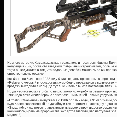
Немного истории. Как рассказывает создатель и президент фирмы Билл
нему еще в 70-х, после обзаведения фабричным стрелометом, больше 
тогда он задумался о том, что подобные девайсы можно было бы произв
огнестрельному оружию.
Как бы то ни было, но в 1982 году были созданы прототипы, а через го
«Relayer», который впоследствии худо-бедно продавался в количестве не
продажи выходили в ноль). Да тут еще и почил в бозе поставщик плеч. 
Но да несчастье, как это было не раз, помогло — ребята решили произво
1985 года ложа «Рилейера» с присобаченными к ней новыми упругими э
«Excalibur Wolverine» выпускался с 1986 по 1992 годы, в 91-м объемы д
куда более современный по дизайну и технологиям «Exocet», ну а дальш
«Экскалибур» является планетарным лидером в производстве рекурсивны
начиналось, мрачные пророчества экспертов гласили, что наступает эра
моделей).