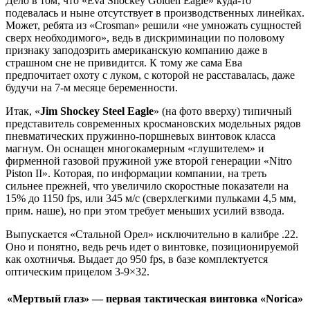
Дело в том, что «Eva Shockey Golden Eagle» куда-то
подевалась и ныне отсутствует в производственных линейках.
Может, ребята из «Crosman» решили «не умножать сущностей
сверх необходимого», ведь в дискриминации по половому
признаку заподозрить американскую компанию даже в
страшном сне не привидится. К тому же сама Ева
предпочитает охоту с луком, с которой не расставалась, даже
будучи на 7-м месяце беременности.
Итак, «
Jim Shockey Steel Eagle
» (на фото вверху) типичный
представитель современных кросмановских модельных рядов
пневматических пружинно-поршневых винтовок класса
магнум. Он оснащен многокамерным «глушителем» и
фирменной газовой пружиной уже второй генерации «Nitro
Piston II». Которая, по информации компании, на треть
сильнее прежней, что увеличило скоростные показатели на
15% до 1150 fps, или 345 м/с (сверхлегкими пульками 4,5 мм,
прим. наше), но при этом требует меньших усилий взвода.
Выпускается «Стальной Орел» исключительно в калибре .22.
Оно и понятно, ведь речь идет о винтовке, позиционируемой
как охотничья. Выдает до 950 fps, в базе комплектуется
оптическим прицелом 3-9×32.
«Мертвый глаз» — первая тактическая винтовка «Norica»