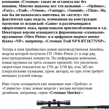
компания «Crosman» также не оставила нас без
новинок. Многим знакомы вот эти названия — «Optimus»,
«Fury», «Trail», «Venom», «Vantage», «Summit», «Titan». Но,
как бы ни называлась винтовка, по «железу» это
фактически одна модель, основанная на конструкции
магнумов от испанской «Gamo» и различающаяся
оформлением ложа, прицельными приспособлениями и т.п.
Некоторые версии оснащаются фирменными «газовыми»
пружинами «Nitro Piston» и в цифровом индексе имеют
буквы «NP», например, «Crosman Trail NP 8-BT1K77SNP».
Теперь к ним прибавилась новая производственная линейка,
модели которой получили ГП «Nitro Piston 2» и еще ряд
конструкционных новшеств. По информации компании,
новая пружина на треть сильнее прежней, что увеличило
скоростные показатели на 15% до 1150 fps, или 345 м/с
(сверхлегкими пульками, прим. автора), но при этом требует
меньших усилий взвода.
Ими стали оснащаться уже знакомые нам «Трейлы» и
«Саммиты» плюс новые модели с весьма интересным
дизайном, например, серия «
Crosman Shockey
»: