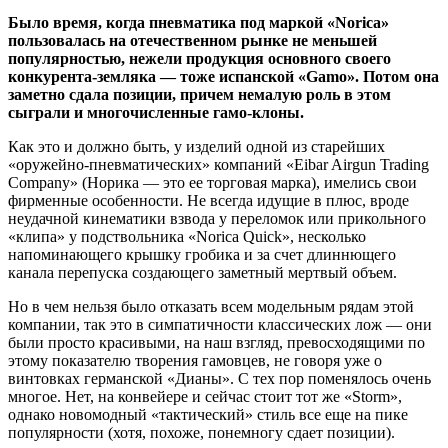
Было время, когда пневматика под маркой «Norica»
пользовалась на отечественном рынке не меньшей
популярностью, нежели продукция основного своего
конкурента-земляка — тоже испанской «Gamo». Потом она
заметно сдала позиции, причем немалую роль в этом
сыграли и многочисленные гамо-клоны.
Как это и должно быть, у изделий одной из старейших
«оружейно-пневматических» компаний «Eibar Airgun Trading
Company» (Норика — это ее торговая марка), имелись свои
фирменные особенности. Не всегда идущие в плюс, вроде
неудачной кинематики взвода у переломок или прикольного
«клипа» у подствольника «Norica Quick», несколько
напоминающего крышку гробика и за счет длиннющего
канала перепуска создающего заметный мертвый объем.
Но в чем нельзя было отказать всем модельным рядам этой
компании, так это в симпатичности классических лож — они
были просто красивыми, на наш взгляд, превосходящими по
этому показателю творения гамовцев, не говоря уже о
винтовках германской «Дианы». С тех пор поменялось очень
многое. Нет, на конвейере и сейчас стоит тот же «Storm»,
однако новомодный «тактический» стиль все еще на пике
популярности (хотя, похоже, понемногу сдает позиции).