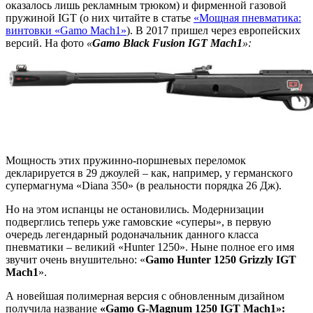
оказалось лишь рекламным трюком) и фирменной газовой
пружиной IGT (о них читайте в статье
«Мощная пневматика:
винтовки «Gamo Maсh1»
). В 2017 пришел через европейских
версий. На фото
«
Gamo Black Fusion IGT Mach1
»:
Мощность этих пружинно-поршневых переломок
декларируется в 29 джоулей – как, например, у германского
супермагнума «Diana 350» (в реальности порядка 26 Дж).
Но на этом испанцы не остановились. Модернизации
подверглись теперь уже гамовские «суперы», в первую
очередь легендарный родоначальник данного класса
пневматики – великий «Hunter 1250». Ныне полное его имя
звучит очень внушительно: «
Gamo Hunter 1250 Grizzly IGT
Mach1
».
А новейшая полимерная версия с обновленным дизайном
получила название
«Gamo G-Magnum 1250 IGT Mach1»: