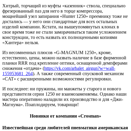
Хитрый, торчащий из муфты «казенник» ствола, специально
фрезерованный паз для него в торце компрессора,
мощнейший узел запирания «Hunter 1250» преемнику тоже не
достались — у него они стандартные для всех остальных
изделий компании. Кстати, на вышеупомянутых клонах в
свое время тоже не стали заморачиваться таким усложнением
конструкции, то есть назвать их полноценными копиями
«Хантера» нельзя.
Из несомненных плюсов «G-MAGNUM 1250», кроме,
естественно, цены, можно назвать наличие в базе фирменной
планки RRR под крепление оптики, оснащенной демпферами
снижения «отдачи» (
https://vk.com/arbalet_airgun?w=wall-
155953681_264
). А также современный спусковой механизм
«CAT» с расширенными возможностями регулировки.
И последнее: ни пружины, ни манжеты у старого и нового
представителя серии 1250 не взаимозаменяемы. Однако наши
мастера оперативно наладили их производство и для «Джи-
Магнума». Поаплодируем, товарищи!
Новинки от компании «Crosman»
Известнейшая среди любителей пневматики американская