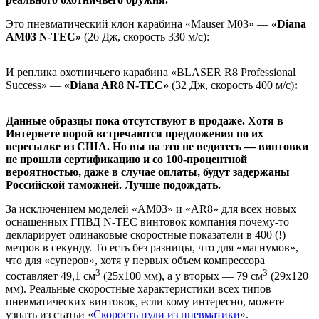
Это пневматический клон карабина «Mauser M03» —
«Diana
AM03 N-TEC»
(26 Дж, скорость 330 м/с):
И реплика охотничьего карабина «BLASER R8 Professional
Success» —
«Diana AR8 N-TEC»
(32 Дж, скорость 400 м/с)
:
Данные образцы пока отсутствуют в продаже. Хотя в
Интернете порой встречаются предложения по их
пересылке из США. Но вы на это не ведитесь — винтовки
не прошли сертификацию и со 100-процентной
вероятностью, даже в случае оплаты, будут задержаны
Российской таможней. Лучше подождать.
За исключением моделей «AM03» и «AR8» для всех новых
оснащенных ГПВД N-TEC винтовок компания почему-то
декларирует одинаковые скоростные показатели в 400 (!)
метров в секунду. То есть без разницы, что для «магнумов»,
что для «суперов», хотя у первых объем компрессора
3
3
составляет 49,1 см
(25х100 мм), а у вторых — 79 см
(29х120
мм). Реальные скоростные характеристики всех типов
пневматических винтовок, если кому интересно, можете
узнать из статьи «
Скорость пули из пневматики
».