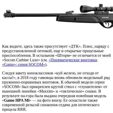
Как видите, здесь также присутствует «ДТК». Плюс, наряду с
предустановленной оптикой, еще и открытые прицельные
приспособления. В остальном «Шторм» не отличается от моей
«Socom Carbine Luxe» (см.
«Пневматические винтовки
«Gamo»: серия SOCOM»
).
Следуя завету киноклассиков «куй железо, не отходя от
кассы!», в 2018 году гамовцы вновь обновили модельный ряд
пружинно-поршневых винтовок. К обычной модели серии
«SOCOM» был прикреплен крутой ствол с «глушителем» от
нынешней линейки «Maxxim» и «тактические» сошки. В
результате на-гора была выдана очередная новейшая модель
«
Gamo HPA Mi
» — на фото внизу. Ее оснастили также
современной рельсой снижения отдачи для оптического
прицела RRR.