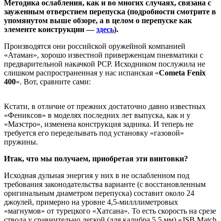
Методика ослабления, как и во многих случаях, связана с
зауженным отверстием перепуска (подробности смотрите в
упомянутом выше обзоре, а в целом о перепуске как
элементе конструкции —
здесь
).
Производятся они российской оружейной компанией
«Атаман», хорошо известной приверженцам пневматики с
предварительной накачкой PCP. Исходником послужила не
слишком распространенная у нас испанская «
Cometa Fenix
400
«. Вот, сравните сами:
Кстати, в отличие от прежних достаточно давно известных
«Фениксов» в моделях последних лет выпуска, как и у
«Маэстро», изменена конструкция задника. И теперь не
требуется его переделывать под установку «газовой»
пружины.
Итак, что мы получаем, приобретая эти винтовки?
Исходная дульная энергия у них в не ослабленном под
требования законодательства варианте (с восстановленным
оригинальным диаметром перепуска) составит около 24
джоулей, примерно на уровне 4,5-милллиметровых
«магнумов» от турецкого «Хатсана». То есть скорость на срезе
ствола у сравнительно легкой (для калибра 5,5 мм) «JSB Match