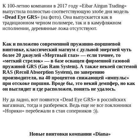
К 100-летию компании в 2017 году «Eibar Airgun Trading»
выпустила полностью соответствующую злобе дня модель
«
Dead Eye GRS
» (на фото). Она выпускается как в
традиционном черном полимере, так и в камуфляжном
исполнении, деревянные ложа отсутствуют.
Как и положено современной пружинно-поршневой
винтовке, классический магнум с дульной энергией чуть
более 20 джоулей «Мертвый глаз» — если точнее, то
«меткий стрелок» — в базе оснащен фирменной газовой
пружиной GRS (Gas Ram System). А также некоей системой
RAS (Recoil Absorption System), по заверению
производителя, на 40 процентов снижающей «импульс»
при отскоке поршня. Вроде бы, это некий демпфер, но как
он выглядит и где расположен, понять не удалось.
Ну да ладно, вот появится «Dead Eye GRS» в российских
магазинах, тогда и разберемся. Ведь еще не все поклонники
«Норики» перебежали в стан соперников :)).
Новые винтовки компании «Diana»