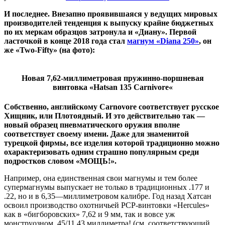
И последнее. Внезапно проявившаяся у ведущих мировых
производителей тенденция к выпуску крайне бюджетных
по их меркам образцов затронула и «Диану». Первой
ласточкой в конце 2018 года стал
магнум «Diana 250»
, он
же «Two-Fifty» (на фото):
Новая 7,62-миллиметровая пружинно-поршневая
винтовка «Hatsan
135 Carnivore
«
Собственно, английскому Carnovore соответствует русское
Хищник, или Плотоядный. И это действительно так —
новый образец пневматического оружия вполне
соответствует своему имени. Даже для знаменитой
турецкой фирмы, все изделия которой традиционно можно
охарактеризовать одним страшно популярным среди
подростков словом «МОЩЬ!».
Например, она единственная свои магнумы и тем более
супермагнумы выпускает не только в традиционных .177 и
.22, но и в 6,35—миллиметровом калибре. Год назад Хатсан
освоил производство охотничьей PCP-винтовки «Hercules»
как в «бигборовских» 7,62 и 9 мм, так и вовсе уж
монструозном .45/11,43 миллиметра! (см. соответствующий