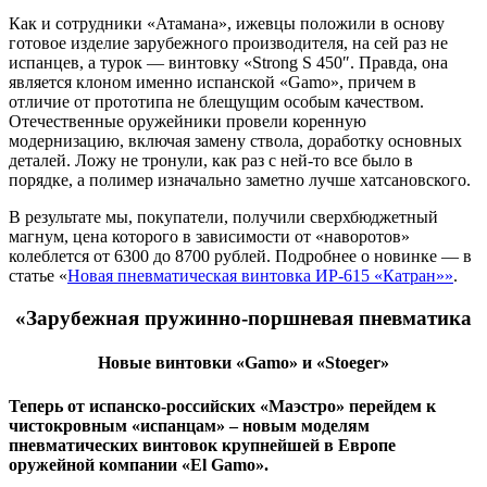
Как и сотрудники «Атамана», ижевцы положили в основу
готовое изделие зарубежного производителя, на сей раз не
испанцев, а турок — винтовку «
Strong S 450″. Правда, она
является клоном именно испанской «Gamo», причем в
отличие от прототипа не блещущим особым качеством.
Отечественные оружейники провели коренную
модернизацию, включая замену ствола, доработку основных
деталей. Ложу не тронули, как раз с ней-то все было в
порядке, а полимер изначально заметно лучше хатсановского.
В результате мы, покупатели, получили сверхбюджетный
магнум, цена которого в зависимости от «наворотов»
колеблется от 6300 до 8700 рублей. Подробнее о новинке — в
статье «
Новая пневматическая винтовка ИР-615 «Катран»»
.
«Зарубежная пружинно-поршневая пневматика
Новые винтовки «Gamo» и «Stoeger»
Теперь от испанско-российских «Маэстро» перейдем к
чистокровным «испанцам» – новым моделям
пневматических винтовок крупнейшей в Европе
оружейной компании «
El
Gamo».