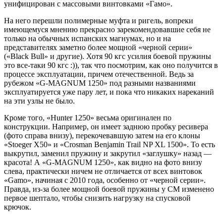
унифицирован с массовыми винтовками «Гамо».
На него перешли полимерные муфта и ригель, вопреки
имеющемуся мнению прекрасно зарекомендовавшие себя не
только на обычных испанских магнумах, но и на
представителях заметно более мощной «черной серии»
(«Black Bull» и другие). Хотя 90 кгс усилия боевой пружины
это все-таки 90 кгс :)), так что посмотрим, как оно получится в
процессе эксплуатации, причем отечественной. Ведь за
рубежом «G-MAGNUM 1250» под разными названиями
эксплуатируется уже пару лет, и пока что никаких нареканий
на эти узлы не было.
Кроме того, «Hunter 1250» весьма оригинален по
конструкции. Например, он имеет заднюю пробку ресивера
(фото справа внизу), перекочевавшую затем на его клоны
«Stoeger Х50» и «Crosman Benjamin Trail NP XL 1500». То есть
выкрутил, заменил пружину и закрутил «заглушку» назад —
красота! А «G-MAGNUM 1250», как видно на фото внизу
слева, практически ничем не отличается от всех винтовок
«Gamo», начиная с 2010 года, особенно от «черной серии».
Правда, из-за более мощной боевой пружины у СМ изменено
первое шептало, чтобы снизить нагрузку на спусковой
крючок.