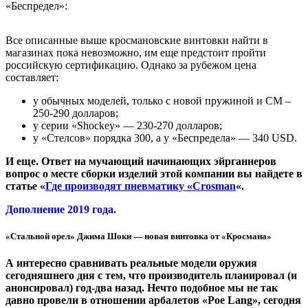
«Беспредел»:
Все описанные выше кросмановские винтовки найти в
магазинах пока невозможно, им еще предстоит пройти
российскую сертификацию. Однако за рубежом цена
составляет:
у обычных моделей, только с новой пружиной и СМ –
250-290 долларов;
у серии «Shockey» — 230-270 долларов;
у «Стелсов» порядка 300, а у «Беспредела» — 340 USD.
И еще. Ответ на мучающий начинающих эйрганнеров
вопрос о месте сборки изделий этой компании вы найдете в
статье «
Где производят пневматику «Crosman
«.
Дополнение 2019 года.
«Стальной орел» Джима Шоки — новая винтовка от «Кросмана»
А интересно сравнивать реальные модели оружия
сегодняшнего дня с тем, что производитель планировал (и
анонсировал) год-два назад. Нечто подобное мы не так
давно провели в отношении арбалетов «Poe Lang», сегодня