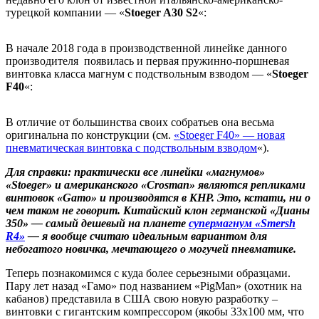
турецкой компании — «
Stoeger A30 S2
«:
В начале 2018 года в производственной линейке данного
производителя появилась и первая пружинно-поршневая
винтовка класса магнум с подствольным взводом — «
Stoeger
F40
«:
В отличие от большинства своих собратьев она весьма
оригинальна по конструкции (см.
«Stoeger F40» — новая
пневматическая винтовка с подствольным взводом
«).
Для справки: практически все линейки «магнумов»
«
Stoeger» и американского «
Crosman» являются репликами
винтовок «
Gamo» и производятся в КНР. Это, кстати, ни о
чем таком не говорит. Китайский клон германской «Дианы
350» — самый дешевый на планете
супермагнум «Smersh
R4»
— я вообще считаю идеальным вариантом для
небогатого новичка, мечтающего о могучей пневматике.
Теперь познакомимся с куда более серьезными образцами.
Пару лет назад «Гамо» под названием «PigMan» (охотник на
кабанов) представила в США свою новую разработку –
винтовки с гигантским компрессором (якобы 33х100 мм, что