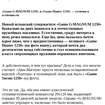
«Gamo G-MAGNUM 1250» и «Gamo Hunter 1250» — отличия и
особенности
Новый испанский супермагнум «Gamo G-MAGNUM 1250»
буквально на днях появился и в отечественных
оружейных магазинах. Естественно, градус интереса к
нему резко повысился. Еще бы, цена оказалась почти
вдвое ниже, чем у предшественника — великого «Gamo
Hunter 1250» (на фото внизу), который почти два
десятилетия назад собственно и стал основоположником
класса сверхмощных пружинно-поршневых винтовок.
А действительно, в чем тут причина? Дело в том, что многие
считают «Джи-Магнум» просто несколько осовремененной
версией «Хантера» в полимерной ложе, как было с
«Gamo
Socom 1250»
(на фото).
Это не так. Да, оба они имеют классический
супермагнумовский компрессор 29х120 мм, выдающий
порядка 30 джоулей дульной энергии. Однако «G-MAGNUM»
заметно упрощен и, насколько это было возможно,