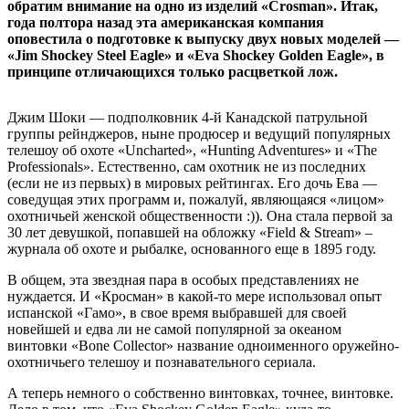
обратим внимание на одно из изделий «Crosman». Итак,
года полтора назад эта американская компания
оповестила о подготовке к выпуску двух новых моделей —
«Jim Shockey Steel Eagle» и «Eva Shockey Golden Eagle», в
принципе отличающихся только расцветкой лож.
Джим Шоки — подполковник 4-й Канадской патрульной
группы рейнджеров, ныне продюсер и ведущий популярных
телешоу об охоте «Uncharted», «Hunting Adventures» и «The
Professionals». Естественно, сам охотник не из последних
(если не из первых) в мировых рейтингах. Его дочь Ева —
соведущая этих программ и, пожалуй, являющаяся «лицом»
охотничьей женской общественности :)). Она стала первой за
30 лет девушкой, попавшей на обложку «Field & Stream» –
журнала об охоте и рыбалке, основанного еще в 1895 году.
В общем, эта звездная пара в особых представлениях не
нуждается. И «Кросман» в какой-то мере использовал опыт
испанской «Гамо», в свое время выбравшей для своей
новейшей и едва ли не самой популярной за океаном
винтовки «Bone Collector» название одноименного оружейно-
охотничьего телешоу и познавательного сериала.
А теперь немного о собственно винтовках, точнее, винтовке.