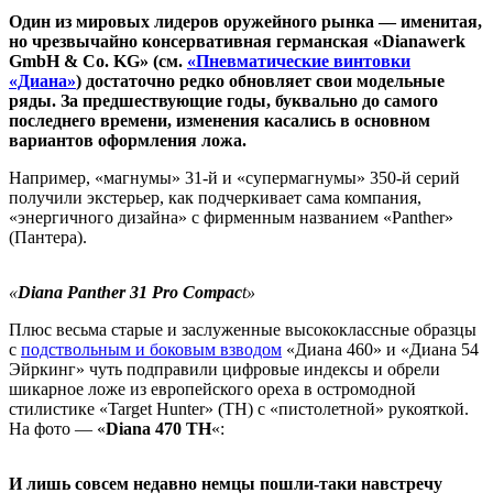
Один из мировых лидеров оружейного рынка — именитая,
но чрезвычайно консервативная германская «Dianawerk
GmbH & Co. KG» (см.
«Пневматические винтовки
«Диана»
) достаточно редко обновляет свои модельные
ряды. За предшествующие годы, буквально до самого
последнего времени, изменения касались в основном
вариантов оформления ложа.
Например, «магнумы» 31-й и «супермагнумы» 350-й серий
получили экстерьер, как подчеркивает сама компания,
«энергичного дизайна» с фирменным названием «Panther»
(Пантера).
«
Diana Panther 31 Pro Compac
t»
Плюс весьма старые и заслуженные высококлассные образцы
с
подствольным и боковым взводом
«Диана 460» и «Диана 54
Эйркинг» чуть подправили цифровые индексы и обрели
шикарное ложе из европейского ореха в остромодной
стилистике «Target Hunter» (ТН) с «пистолетной» рукояткой.
На фото — «
Diana 470 TH
«:
И лишь совсем недавно немцы пошли-таки навстречу