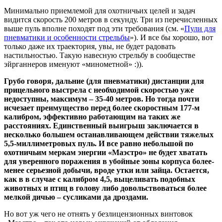
Минимально приемлемой для охотничьих целей и задач
видится скорость 200 метров в секунду. Три из перечисленных
выше пуль вполне походят под эти требования (см. «
Пули для
пневматики и особенности стрельбы
»). И все бы хорошо, вот
только даже их траектория, увы, не будет радовать
настильностью. Такую навесную стрельбу в сообществе
эйрганнеров именуют «минометной» :)).
Грубо говоря, дальние (для пневматики) дистанции для
прицельного выстрела с необходимой скоростью уже
недоступны, максимум – 35-40 метров. Но тогда почти
исчезает преимущество перед более скоростным 177-м
калибром, эффективно работающим на таких же
расстояниях. Единственный выигрыш заключается в
несколько большем останавливающем действии тяжелых
5,5-миллиметровых пуль. И все равно небольшой по
охотничьим меркам энергии «Маэстро» не будет хватать
для уверенного поражения в убойные зоны корпуса более-
менее серьезной добычи, вроде утки или зайца. Остается,
как в в случае с калибром 4,5, выцеливать подобных
животных и птиц в голову либо довольствоваться более
мелкой дичью – сусликами да дроздами.
Но вот уж чего не отнять у безлицензионных винтовок