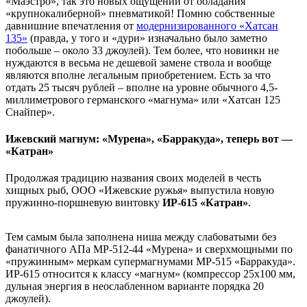
«Маэстро», так это новых ощущений от обладания
«крупнокалиберной» пневматикой! Помню собственные
давнишние впечатления от
модернизированного «Хатсан
135»
(правда, у того и «дури» изначально было заметно
побольше – около 33 джоулей). Тем более, что новинки не
нуждаются в весьма не дешевой замене ствола и вообще
являются вполне легальным приобретением. Есть за что
отдать 25 тысяч рублей – вполне на уровне обычного 4,5-
миллиметрового германского «магнума» или «Хатсан 125
Снайпер».
Ижевский магнум: «Мурена», «Барракуда», теперь вот —
«Катран»
Продолжая традицию названия своих моделей в честь
хищных рыб, ООО «Ижевские ружья» выпустила новую
пружинно-поршневую винтовку
ИР-615 «Катран»
.
Тем самым была заполнена ниша между слабоватыми без
фанатичного АПа МР-512-44 «Мурена» и сверхмощными по
«пружинным» меркам супермагнумами МР-515 «Барракуда».
ИР-615 относится к классу «магнум» (компрессор 25х100 мм,
дульная энергия в неослабленном варианте порядка 20
джоулей).