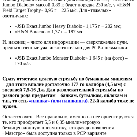
Jumbo Diabolo» массой 0,89 г. будет порядка 230 м/с, у «H&N
Field Target Trophy» 0,95 г – 225 м/с. Для «тяжелых»
охотничьих:
«JSB Exact Jumbo Heavy Diabolo» 1,175 г – 202 м/с;
«H&N Baracuda» 1,37 г – 187 м/с
И, наконец – чисто для информации — сверхтяжелые пули,
предназначенные уже исключительно для PCP-пневматики:
«JSB Exact Jumbo Monster Diabolo» 1,645 г (на фото) –
170 м/с.
Сразу отметаем целевую стрельбу по бумажным мишеням
– для этого вполне достаточно 177-го калибра (4,5 мм) с
энергией 7,5-16 Дж. Для развлекательной стрельбы по
разного рода предметам – банкам, бутылкам, яблокам и
т.п., то есть
«плинка» (или плинкинга)
, 22-й калибр тоже не
нужен.
Остается охота. Все правильно, именно на нее ориентируются
те, кто приобретает 5,5 и 6,35-миллиметровую
безлицензионную пневматику, которая до появления
«Маэстро» была доступна только в PCP-варианте.