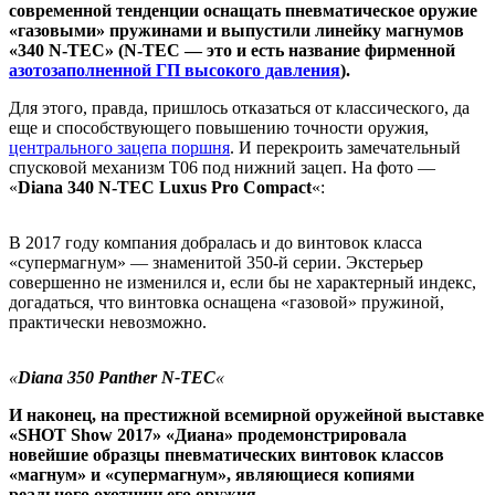
современной тенденции оснащать пневматическое оружие
«газовыми» пружинами и выпустили линейку магнумов
«340 N-TEC» (N-TEC — это и есть название фирменной
азотозаполненной ГП высокого давления
).
Для этого, правда, пришлось отказаться от классического, да
еще и способствующего повышению точности оружия,
центрального зацепа поршня
. И перекроить замечательный
спусковой механизм Т06 под нижний зацеп. На фото —
«
Diana 340 N-TEC Luxus Pro Compact
«:
В 2017 году компания добралась и до винтовок класса
«супермагнум» — знаменитой 350-й серии. Экстерьер
совершенно не изменился и, если бы не характерный индекс,
догадаться, что винтовка оснащена «газовой» пружиной,
практически невозможно.
«
Diana 350 Panther N-TEC
«
И наконец, на престижной всемирной оружейной выставке
«SHOT Show 2017» «Диана» продемонстрировала
новейшие образцы пневматических винтовок классов
«магнум» и «супермагнум», являющиеся копиями
реального охотничьего оружия.