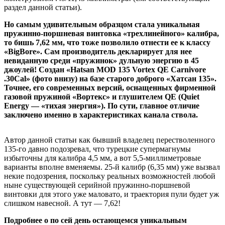
раздел данной статьи).
Но самым удивительным образцом стала уникальная
пружинно-поршневая винтовка «трехлинейного» калибра,
то бишь 7,62 мм, что тоже позволило отнести ее к классу
«BigBore». Сам производитель декларирует для нее
невиданную среди «пружинок» дульную энергию в 45
джоулей! Создан «Hatsan MOD 135 Vortex QE Carnivore
.30Cal» (фото внизу) на базе старого доброго «Хатсан 135».
Точнее, его современных версий, оснащенных фирменной
газовой пружиной «Вортекс» и глушителем QE (Quiet
Energy — «тихая энергия»). По сути, главное отличие
заключено именно в характеристиках канала ствола.
Автор данной статьи как бывший владелец перестволенного
135-го давно подозревал, что турецкие супермагнумы
избыточны для калибра 4,5 мм, а вот 5,5-миллиметровые
варианты вполне вменяемы. 25-й калибр (6,35 мм) уже вызвал
некие подозрения, поскольку реальных возможностей любой
ныне существующей серийной пружинно-поршневой
винтовки для этого уже маловато, и траектория пули будет уж
слишком навесной. А тут — 7,62!
Подробнее о по сей день остающемся уникальным