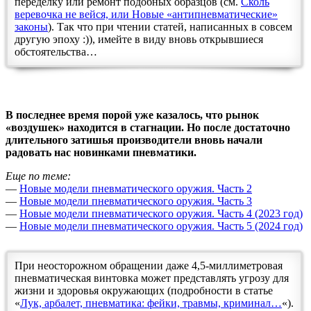
переделку или ремонт подобных образцов (см.
Сколь
веревочка не вейся, или Новые «антипневматические»
законы
). Так что при чтении статей, написанных в совсем
другую эпоху :)), имейте в виду вновь открывшиеся
обстоятельства…
В последнее время порой уже казалось, что рынок
«воздушек» находится в стагнации. Но после достаточно
длительного затишья производители вновь начали
радовать нас новинками пневматики.
Еще по теме:
—
Новые модели пневматического оружия. Часть 2
—
Новые модели пневматического оружия. Часть 3
—
Новые модели пневматического оружия. Часть 4 (2023 год)
—
Новые модели пневматического оружия. Часть 5 (2024 год)
При неосторожном обращении даже 4,5-миллиметровая
пневматическая винтовка может представлять угрозу для
жизни и здоровья окружающих (подробности в статье
«
Лук, арбалет, пневматика: фейки, травмы, криминал…
«).