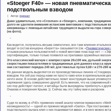
«Stoeger F40» — новая пневматическа
подствольным взводом
|
Автор:
ingewarr
Даже удивительно, что «Crosman» и «Stoeger», компании, традицио
долго не уделяли внимания испанским винтовкам с подствольным взво
американцы с помощью китайских трудящихся выдали на-гора совер
(на фото).
Как водится, получилось весьма симпатично, все-таки влияние италья
входит в состав концерна «Беретта» сказывается (см. «
Пневматические 
отзывов реальных пользователей о новой винтовке пока еще нет — «Эф
сертификацию, только-только появился на прилавках оружейных магази
Это классический магнум с компрессором 26х100 мм, дульной энерг
скоростными показателями в традиционные для данного класса оружи
они составляют порядка 240 м/с для тяжелых пулек 0,68 г и 270-280 м
Но данная модель выделяется из производственных линеек «Стоеджера
взводом. На сей раз перед нами не просто гамо-клон в оригинальном ди
нечто иное. В основе действительно лежит конструкция выше упомянутог
заряжания здесь совершенно другой. Есть мнение, что на современный 
сих пор действует патент, и китайцы были вынуждены прибегнуть к дру
Очакова и покорения Крыма :)). Сейчас мы эту тайну вам и раскроем.
Судя по всему, в «F40» применен некий аналог клипов германского «Wei
неожиданность! — одной из прежних моделей «Gamo». При постановке 
подствольного рычага клип у них поднимается вверх, и в него можно вста