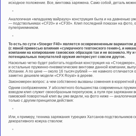
исходное положение. Все, винтовка заряжена. Само собой, деталь можн
Аналогичная «младшему вайрауху» конструкция была и на давненько уж
— подствольниках «CF20» и «CF30». Клип последней показан на фото, о
пулеприемником.
То есть по сути «Stoeger F40» является осовремененным вариантом 
(с явной примесью влияния «сумрачного тевтонского гения»), и ника
компании на копирование гамовских образцов так и не возникло. Ну и 
потенциальных покупателей оружия интересует совсем другое.
Насколько четко будет работать подобная конструкция на «Стоеджере», п
и остальные пружинно-пневматические винтовки данной компании, выпуск
Испании. А по цене — около 16 тысяч рублей — не намного отличается 
заметно дешевле модели «CFX Royal» в дереве.
Закономерен вопрос: а чем собственно вызваны сомнения в корректной 
Одним соображением. У абсолютного большинства современных пружин
взводом клип служит своеобразным перепуском, а пуля при заряжании в
гамовский поворотный клип вы уже видели, на фото ниже — аналогичная 
только с другим принципом действия:
Или, к примеру, техника заряжания турецких Хатсанов-подствольников 
декоративного кожуха стволом: