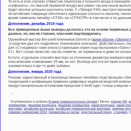
То есть в этих случаях отверстие перепуска и пульного входа в принцип
«сифонить», но сжатый пружиной воздух все равно так или иначе выполн
будет вполне успешно разгонять пулю. У «Stoeger F40» выстрел произв
ли китайские товарищи обеспечить идеальную соосность каналов, сказат
время заменила линейку «CF30» на «CFX/CFR» в том числе и по данны
Дополнение, декабрь 2019 года
Все приведенные выше выводы делалось это на основе первичных 
данных, но, как ни странно, опасения подтвердились.
Оружейный мастер Виталий Ключников (Gnom) в с
воем обзоре «Stoeger
:)) изделия дал его подробное техническое описание. Действительно, п
для «Стоеджера» гамо-клона (старенькая серия подствольников «Gamo 
57». Вот только качество, как бы помягче, не германское и даже не ис
Кстати, отдельное спасибо мастеру за уточнение диаметра компрессора
классическим «гамовским» 25 мм, ан нет. Вообще вся эта история в изл
занимательно и где-то даже забавно.
Дополнение, январь 2020 года
Похоже, единственный в производственных линейках подствольник «Sto
тенденцией к унификации буквенно-цифровых индексов моделей компан
предустановленным оптическим прицелом 3-9х40 идет только в версии 
Опубликовано в рубрике
В мире пневматического оружия
| Метки:
stoeger f40
,
в
пневматики
,
дешевая воздушка
,
дешевая пневматика
,
какая воздушка
,
какая пн
винтовки
,
китайские воздушки
,
китайские пневматические винтовки
,
новинки ору
новинки пневматики 2018
,
пневматика из китая
,
подствольный взвод
,
стоеджер
|